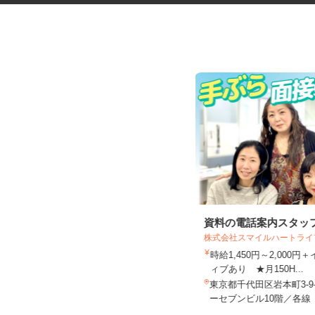
ネットカフェの接客スタッフ
資料の電話案内スタッ
株式会社スマイルハートラ
グランカスタマ 歌舞伎町店
時給1,450円～2,000
時給1,350円以上
ィブあり ★月150H...
東京都新宿区歌舞伎町2-37-1（JR各
東京都千代田区岩本町3-9
線「新宿駅」東口より徒歩...
ーセブンビル10階／各線「