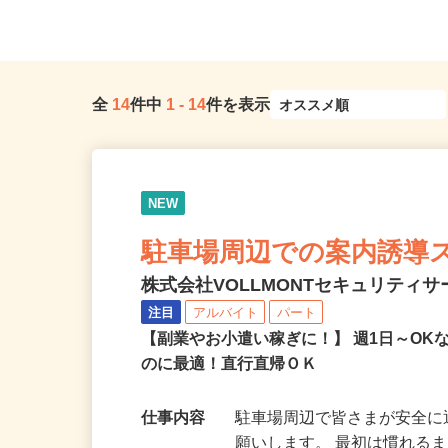
全
14
件中
1
-
14
件を表示
NEW
駐車場周辺での案内誘導
株式会社VOLLMONTセキュリティ
注目
アルバイト
パート
【副業やお小遣い稼ぎに！】 週1日～O
のに最適！直行直帰ＯＫ
仕事内容
駐車場周辺で皆さまが安全