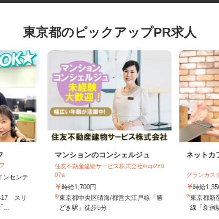
東京都のピックアップPR求人
フ
マンションのコンシェルジュ
ネット
イフ
住友不動産建物サービス株式会社/hcp260
07a
グランカ
円＋インセンテ
時給1,700円
時給1
-17 スリ
東京都中央区晴海/都営大江戸線「勝
東京都新
...
どき駅」徒歩5分
線「新