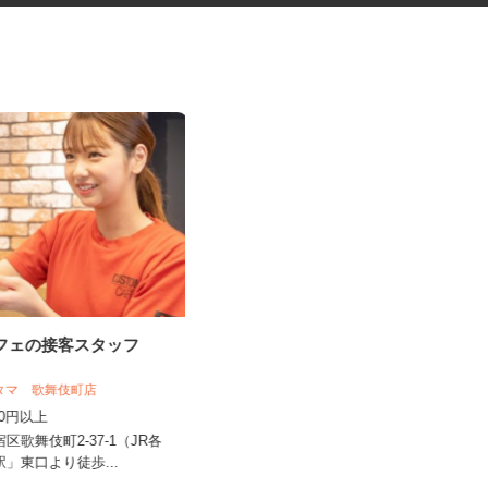
カフェの接客スタッフ
資料の電話案内スタッフ
株式会社スマイルハートライフ
スタマ 歌舞伎町店
時給1,450円～2,000円＋インセンテ
,350円以上
ィブあり ★月150H...
宿区歌舞伎町2-37-1（JR各
東京都千代田区岩本町3-9-17 スリ
宿駅」東口より徒歩...
ーセブンビル10階／各線「...