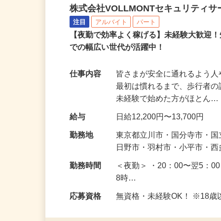
歩行者の案内・誘導警備
株式会社VOLLMONTセキュリティ
注目
アルバイト
パート
【夜勤で効率よく稼げる】未経験大歓迎！
での幅広い世代が活躍中！
仕事内容
皆さまが安全に通れるよう
最初は慣れるまで、歩行者
未経験で始めた方がほとん
給与
日給12,200円〜13,700円
勤務地
東京都立川市・国分寺市・
日野市・羽村市・小平市・
勤務時間
＜夜勤＞ ・20：00〜翌5：0
8時…
応募資格
無資格・未経験OK！ ※1