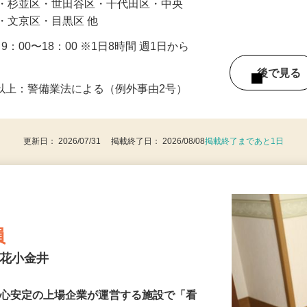
区・杉並区・世田谷区・千代田区・中央
・文京区・目黒区 他
・9：00〜18：00 ※1日8時間 週1日から
後で見
8歳以上：警備業法による（例外事由2号）
更新日： 2026/07/31 掲載終了日： 2026/08/08
掲載終了まであと1日
員
ト花小金井