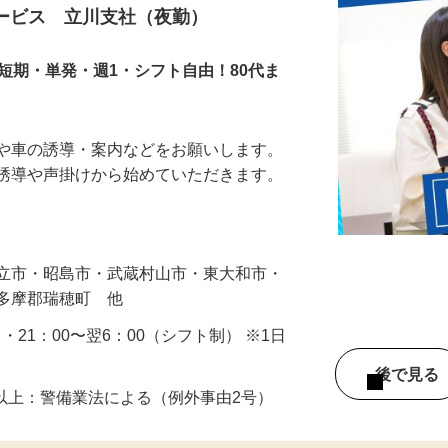
スタッフ
サービス 立川支社（夜勤）
短期・単発・週1・シフト自由！80代ま
人や車の誘導・案内などをお願いします。
の誘導や声掛けから始めていただきます。
…
国立市・昭島市・武蔵村山市・東大和市・
西多摩郡瑞穂町 他
0 ・21：00〜翌6：00（シフト制） ※1日
後で見
8歳以上：警備業法による（例外事由2号）