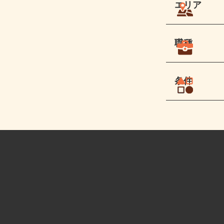
エリア
職種
条件