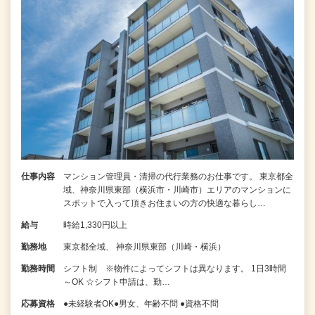
仕事内容
マンション管理員・清掃の代行業務のお仕事です。 東京都全
域、神奈川県東部（横浜市・川崎市）エリアのマンションに
スポットで入って頂きお住まいの方の快適な暮らし…
給与
時給1,330円以上
勤務地
東京都全域、 神奈川県東部（川崎・横浜）
勤務時間
シフト制 ※物件によってシフトは異なります。 1日3時間
～OK ☆シフト申請は、勤…
応募資格
●未経験者OK●男女、年齢不問 ●資格不問