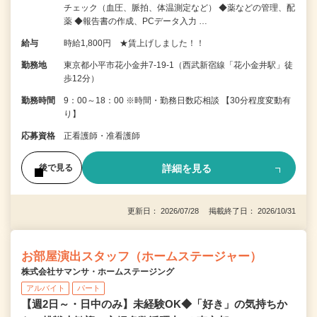
チェック（血圧、脈拍、体温測定など） ◆薬などの管理、配
薬 ◆報告書の作成、PCデータ入力 …
給与
時給1,800円 ★賃上げしました！！
勤務地
東京都小平市花小金井7‐19‐1（西武新宿線「花小金井駅」徒
歩12分）
勤務時間
9：00～18：00 ※時間・勤務日数応相談 【30分程度変動有
り】
応募資格
正看護師・准看護師
詳細を見る
後で見る
更新日： 2026/07/28 掲載終了日： 2026/10/31
お部屋演出スタッフ（ホームステージャー）
株式会社サマンサ・ホームステージング
アルバイト
パート
【週2日～・日中のみ】未経験OK◆「好き」の気持ちか