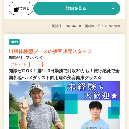
詳細を見る
後で見る
更新日： 2026/07/28 掲載終了日： 2026/09/04
NEW
出張体験型ブースの接客販売スタッフ
株式会社 プレバンク
アルバイト
パート
知識ゼロOK！週2～3日勤務で月収30万も！旅行感覚で全
国各地へ♪メダリスト御用達の美容健康グッズ☆