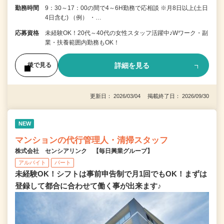
勤務時間
9：30～17：00の間で4～6H勤務で応相談 ※月8日以上(土日
4日含む) （例） ・…
応募資格
未経験OK！20代～40代の女性スタッフ活躍中♪Wワーク・副
業・扶養範囲内勤務もOK！
詳細を見る
後で見る
更新日： 2026/03/04 掲載終了日： 2026/09/30
NEW
マンションの代行管理人・清掃スタッフ
株式会社 センシアリンク 【毎日興業グループ】
アルバイト
パート
未経験OK！シフトは事前申告制で月1回でもOK！まずは
登録して都合に合わせて働く事が出来ます♪