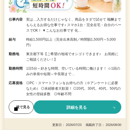
仕事内容
実は…入力するだけじゃなく、商品をタダで試せて 報酬まで
もらえるお得な仕事です♪ スマホ1台・完全在宅・自分のペー
スでOK！ ▼こんなお仕事です 化…
給与
時給1,500円以上（完全出来高制／時間額1,500円～5,000
円）
勤務地
東京都下等【ご希望の地域でオシゴトできます♪ お気軽に
ご相談ください！】
勤務時間
1日5分～好きな時間、空いている時間に働けます！ ☆1回の
みの単発や短期～中長期まで…
応募資格
◎PC・スマートフォンをお持ちの方（※アンケートに必要
なため） ◎未経験者大歓迎！ ◎20代、30代、40代、50代の
女性の登録多数 ◎年齢不問
詳細を見る
後で見る
更新日： 2026/07/23 掲載終了日： 2026/08/30