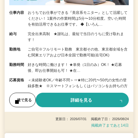
仕事内容
おうちでお仕事ができる『美容系モニター』として活躍して
ください！ 1案件の作業時間は5分〜10分程度。空いた時間
を有効活用できるお仕事です。 ◆【いろん…
給与
完全出来高制 ★謝礼は、最短で当日のうちに受け取れま
す！
勤務地
ご自宅※フルリモート勤務 東京都その他、東京都全域を含
む関東エリアおよび日本全国で勤務可能(在宅OK)
勤務時間
好きな時間に働けます！ ★単発（1日のみ）OK！ ★応募
後、即お仕事開始も可！ ★在…
応募資格
＜未経験者OK／年齢不問＞⇒★特に20代〜50代の女性の登
録多数★ ※スマートフォンもしくはパソコンをお持ちの方
詳細を見る
後で見る
更新日： 2026/07/31 掲載終了日： 2026/08/24
掲載終了まであと14日