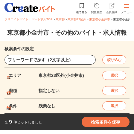
後で見る
閲覧履歴
会員登録
メニュー
クリエイトバイト・パート求人TOP
＞
東京都
＞
東京都23区外
＞
東京都小金井市
＞
東京都小金井市
東京都小金井市・その他のバイト・求人情報
検索条件の設定
絞り込む
エリア
東京都23区外(小金井市)
選択
職種
指定しない
選択
条件
残業なし
選択
9
検索条件を保存
全
件ヒットしました