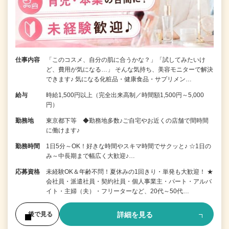
仕事内容
「このコスメ、自分の肌に合うかな？」「試してみたいけ
ど、費用が気になる…」 そんな気持ち、美容モニターで解決
できます♪ 気になる化粧品・健康食品・サプリメン…
給与
時給1,500円以上（完全出来高制／時間額1,500円～5,000
円）
勤務地
東京都下等 ◆勤務地多数♪ご自宅やお近くの店舗で間時間
に働けます♪
勤務時間
1日5分～OK！好きな時間やスキマ時間でサクッと♪ ☆1日の
み～中長期まで幅広く大歓迎♪…
応募資格
未経験OK＆年齢不問！夏休みの1回きり・単発も大歓迎！ ★
会社員・派遣社員・契約社員・個人事業主・パート・アルバ
イト・主婦（夫）・フリーターなど、20代～50代…
詳細を見る
後で見る