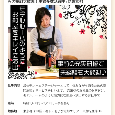
らの挑戦大歓迎！主婦多数活躍中♪＠東京都
仕事内容
居住中ホームステージャーとして「住みながら売るための空
間演出」サービスを行います。 売主様のお部屋のお片付け、
モデルルームのような魅力的な部屋へ演出するお仕事で…
給与
時給1,400円～2,200円＋手当あり
勤務地
東京都（23区・都下）および近郊エリア ※直行直帰OK