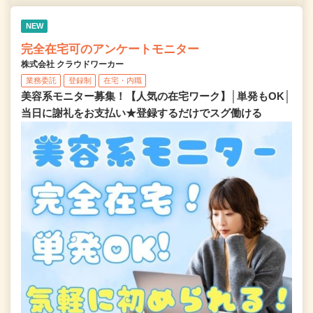
NEW
完全在宅可のアンケートモニター
株式会社 クラウドワーカー
業務委託
登録制
在宅・内職
美容系モニター募集！【人気の在宅ワーク】│単発もOK│
当日に謝礼をお支払い★登録するだけでスグ働ける