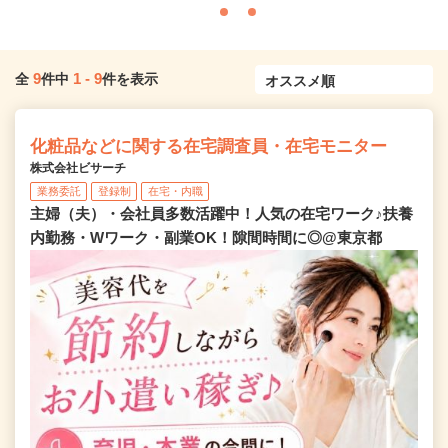
9
1
-
9
全
件中
件を表示
化粧品などに関する在宅調査員・在宅モニター
株式会社ビサーチ
業務委託
登録制
在宅・内職
主婦（夫）・会社員多数活躍中！人気の在宅ワーク♪扶養
内勤務・Wワーク・副業OK！隙間時間に◎@東京都