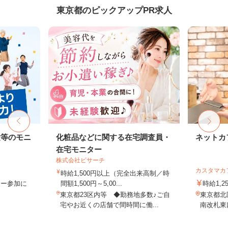
東京都のピックアップPR求人
験等のモニ
化粧品などに関する在宅調査員・
ネットカ
在宅モニター
株式会社ビサーチ
カスタマカ
時給1,500円以上（完全出来高制／時
ター参加に
間額1,500円～5,00...
時給1,2
東京都23区内等 ◆勤務地多数♪ご自
東京都北
宅やお近くの店舗で間時間に働...
南改札東