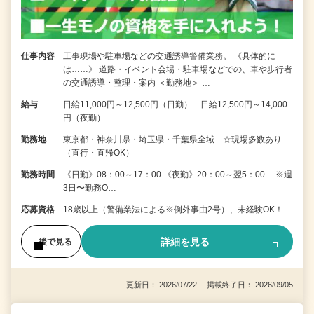
仕事内容
工事現場や駐車場などの交通誘導警備業務。 《具体的に
は……》 道路・イベント会場・駐車場などでの、車や歩行者
の交通誘導・整理・案内 ＜勤務地＞ …
給与
日給11,000円～12,500円（日勤） 日給12,500円～14,000
円（夜勤）
勤務地
東京都・神奈川県・埼玉県・千葉県全域 ☆現場多数あり
（直行・直帰OK）
勤務時間
《日勤》08：00～17：00 《夜勤》20：00～翌5：00 ※週
3日〜勤務O…
応募資格
18歳以上（警備業法による※例外事由2号）、未経験OK！
詳細を見る
後で見る
更新日： 2026/07/22 掲載終了日： 2026/09/05