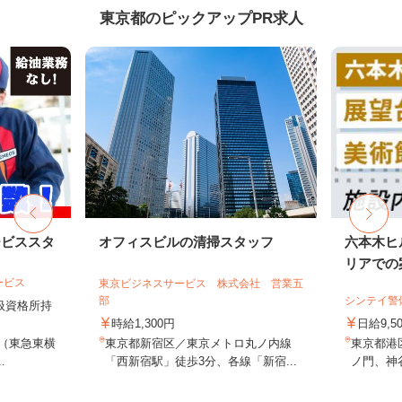
東京都のピックアップPR求人
ービススタ
オフィスビルの清掃スタッフ
六本木ヒ
リアでの案
ービス
東京ビジネスサービス 株式会社 営業五
部
シンテイ警
取扱資格所持
時給1,300円
日給9,5
9（東急東横
東京都新宿区／東京メトロ丸ノ内線
東京都港
.
「西新宿駅」徒歩3分、各線「新宿...
ノ門、神