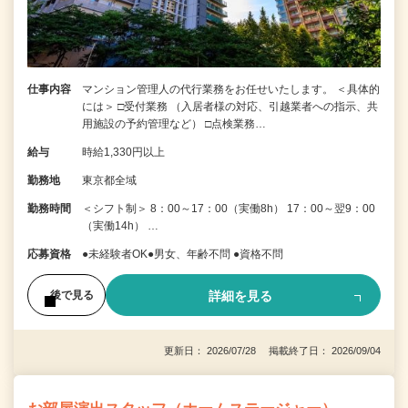
仕事内容
マンション管理人の代行業務をお任せいたします。 ＜具体的
には＞ □受付業務 （入居者様の対応、引越業者への指示、共
用施設の予約管理など） □点検業務…
給与
時給1,330円以上
勤務地
東京都全域
勤務時間
＜シフト制＞ 8：00～17：00（実働8h） 17：00～翌9：00
（実働14h） …
応募資格
●未経験者OK●男女、年齢不問 ●資格不問
詳細を見る
後で見る
更新日： 2026/07/28 掲載終了日： 2026/09/04