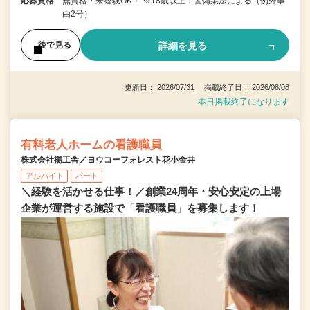
応募資格
無資格・未経験OK！ ※18歳以上：警備業法による（例外事
由2号）
詳細を見る
後で見る
更新日： 2026/07/31 掲載終了日： 2026/08/08
本日掲載終了になります
有料老人ホームの看護職員
株式会社揚工舎／ヨウコーフォレスト花小金井
アルバイト
パート
＼経験を活かせる仕事！／創業24周年・安心安定の上場
企業が運営する施設で「看護職員」を募集します！