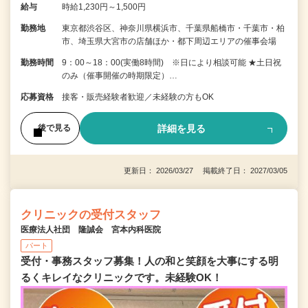
給与
時給1,230円～1,500円
勤務地
東京都渋谷区、神奈川県横浜市、千葉県船橋市・千葉市・柏
市、埼玉県大宮市の店舗ほか・都下周辺エリアの催事会場
勤務時間
9：00～18：00(実働8時間) ※日により相談可能 ★土日祝
のみ（催事開催の時期限定）…
応募資格
接客・販売経験者歓迎／未経験の方もOK
詳細を見る
後で見る
更新日： 2026/03/27 掲載終了日： 2027/03/05
クリニックの受付スタッフ
医療法人社団 隆誠会 宮本内科医院
パート
受付・事務スタッフ募集！人の和と笑顔を大事にする明
るくキレイなクリニックです。未経験OK！