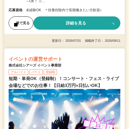
～OK！ ☆…
応募資格
未経験OK ＊扶養控除内で長期働きたい方歓迎♪
詳細を見る
後で見る
更新日： 2026/07/31 掲載終了日： 2026/09/11
イベントの運営サポート
株式会社シアーズ イベント事業部
アルバイト
パート
登録制
短期・単発OK（登録制）！コンサート・フェス・ライブ
会場などでのお仕事！【日給3万円×日払いOK】