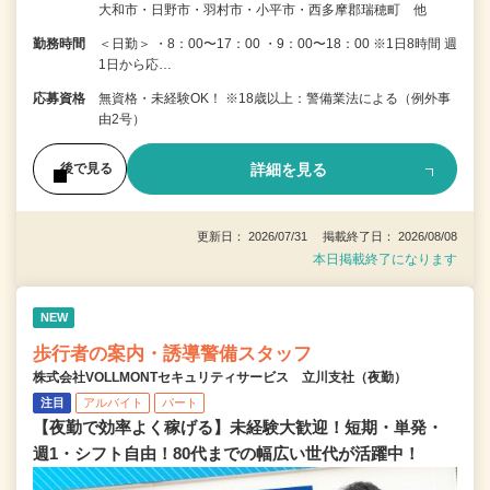
大和市・日野市・羽村市・小平市・西多摩郡瑞穂町 他
勤務時間
＜日勤＞ ・8：00〜17：00 ・9：00〜18：00 ※1日8時間 週
1日から応…
応募資格
無資格・未経験OK！ ※18歳以上：警備業法による（例外事
由2号）
詳細を見る
後で見る
更新日： 2026/07/31 掲載終了日： 2026/08/08
本日掲載終了になります
NEW
歩行者の案内・誘導警備スタッフ
株式会社VOLLMONTセキュリティサービス 立川支社（夜勤）
注目
アルバイト
パート
【夜勤で効率よく稼げる】未経験大歓迎！短期・単発・
週1・シフト自由！80代までの幅広い世代が活躍中！