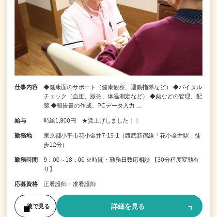
仕事内容
◆健康面のサポート（健康観察、運動指導など） ◆バイタル
チェック（血圧、脈拍、体温測定など） ◆薬などの管理、配
薬 ◆報告書の作成、PCデータ入力 …
給与
時給1,800円 ★賃上げしました！！
勤務地
東京都小平市花小金井7‐19‐1（西武新宿線「花小金井駅」徒
歩12分）
勤務時間
9：00～18：00 ※時間・勤務日数応相談 【30分程度変動有
り】
応募資格
正看護師・准看護師
詳細を見る
後で見る