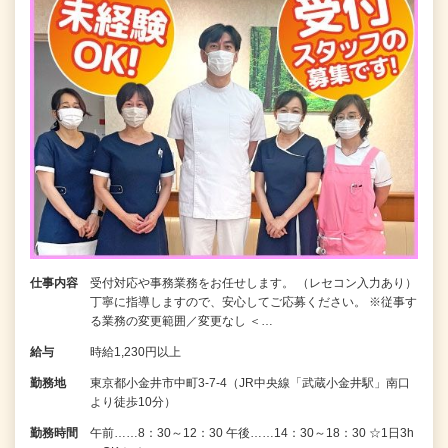
仕事内容
受付対応や事務業務をお任せします。 （レセコン入力あり）
丁寧に指導しますので、安心してご応募ください。 ※従事す
る業務の変更範囲／変更なし ＜…
給与
時給1,230円以上
勤務地
東京都小金井市中町3-7-4（JR中央線「武蔵小金井駅」南口
より徒歩10分）
勤務時間
午前……8：30～12：30 午後……14：30～18：30 ☆1日3h