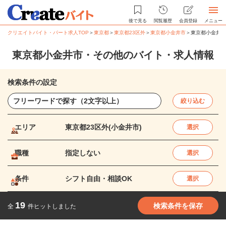
後で見る
閲覧履歴
会員登録
メニュー
クリエイトバイト・パート求人TOP
＞
東京都
＞
東京都23区外
＞
東京都小金井市
＞
東京都小金井市
東京都小金井市・その他のバイト・求人情報
検索条件の設定
絞り込む
エリア
東京都23区外(小金井市)
選択
職種
指定しない
選択
条件
シフト自由・相談OK
選択
19
検索条件を保存
全
件ヒットしました