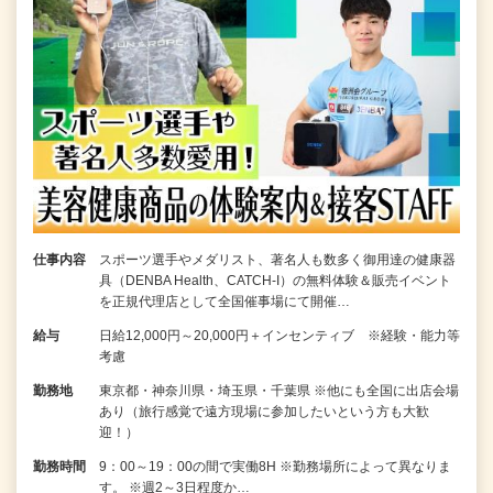
仕事内容
スポーツ選手やメダリスト、著名人も数多く御用達の健康器
具（DENBA Health、CATCH-I）の無料体験＆販売イベント
を正規代理店として全国催事場にて開催…
給与
日給12,000円～20,000円＋インセンティブ ※経験・能力等
考慮
勤務地
東京都・神奈川県・埼玉県・千葉県 ※他にも全国に出店会場
あり（旅行感覚で遠方現場に参加したいという方も大歓
迎！）
勤務時間
9：00～19：00の間で実働8H ※勤務場所によって異なりま
す。 ※週2～3日程度か…