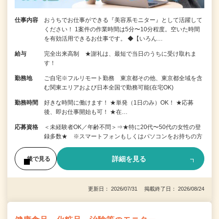
仕事内容
おうちでお仕事ができる『美容系モニター』として活躍して
ください！ 1案件の作業時間は5分〜10分程度。空いた時間
を有効活用できるお仕事です。 ◆【いろん…
給与
完全出来高制 ★謝礼は、最短で当日のうちに受け取れま
す！
勤務地
ご自宅※フルリモート勤務 東京都その他、東京都全域を含
む関東エリアおよび日本全国で勤務可能(在宅OK)
勤務時間
好きな時間に働けます！ ★単発（1日のみ）OK！ ★応募
後、即お仕事開始も可！ ★在…
応募資格
＜未経験者OK／年齢不問＞⇒★特に20代〜50代の女性の登
録多数★ ※スマートフォンもしくはパソコンをお持ちの方
詳細を見る
後で見る
更新日： 2026/07/31 掲載終了日： 2026/08/24