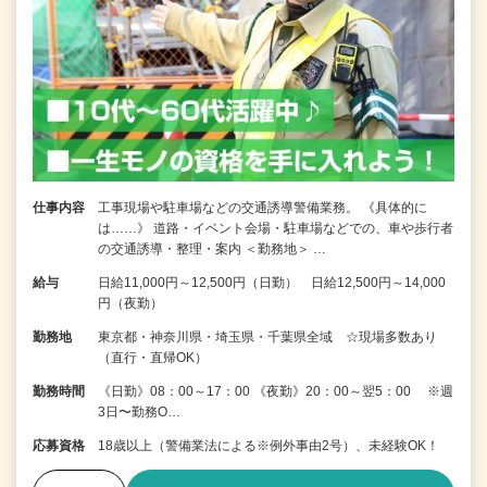
仕事内容
工事現場や駐車場などの交通誘導警備業務。 《具体的に
は……》 道路・イベント会場・駐車場などでの、車や歩行者
の交通誘導・整理・案内 ＜勤務地＞ …
給与
日給11,000円～12,500円（日勤） 日給12,500円～14,000
円（夜勤）
勤務地
東京都・神奈川県・埼玉県・千葉県全域 ☆現場多数あり
（直行・直帰OK）
勤務時間
《日勤》08：00～17：00 《夜勤》20：00～翌5：00 ※週
3日〜勤務O…
応募資格
18歳以上（警備業法による※例外事由2号）、未経験OK！