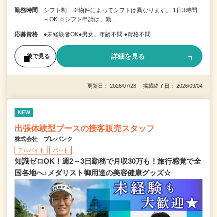
勤務時間
シフト制 ※物件によってシフトは異なります。 1日3時間
～OK ☆シフト申請は、勤…
応募資格
●未経験者OK●男女、年齢不問 ●資格不問
詳細を見る
後で見る
更新日： 2026/07/28 掲載終了日： 2026/09/04
NEW
出張体験型ブースの接客販売スタッフ
株式会社 プレバンク
アルバイト
パート
知識ゼロOK！週2～3日勤務で月収30万も！旅行感覚で全
国各地へ♪メダリスト御用達の美容健康グッズ☆