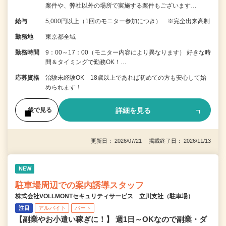
案件や、弊社以外の場所で実施する案件もございます…
給与
5,000円以上（1回のモニター参加につき） ※完全出来高制
勤務地
東京都全域
勤務時間
9：00～17：00（モニター内容により異なります） 好きな時
間＆タイミングで勤務OK！…
応募資格
治験未経験OK 18歳以上であれば初めての方も安心して始
められます！
詳細を見る
後で見る
更新日： 2026/07/21 掲載終了日： 2026/11/13
NEW
駐車場周辺での案内誘導スタッフ
株式会社VOLLMONTセキュリティサービス 立川支社（駐車場）
注目
アルバイト
パート
【副業やお小遣い稼ぎに！】 週1日～OKなので副業・ダ