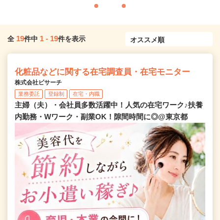
19
1
-
19
全
件中
件を表示
化粧品などに関する在宅調査員・在宅モニター
株式会社ビサーチ
業務委託
登録制
在宅・内職
主婦（夫）・会社員多数活躍中！人気の在宅ワーク♪扶養
内勤務・Wワーク・副業OK！隙間時間に◎@東京都