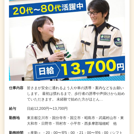
仕事内容
皆さまが安全に通れるよう人や車の誘導・案内などをお願い
します。 最初は慣れるまで、歩行者の誘導や声掛けから始め
ていただきます。 未経験で始めた方がほとん…
給与
日給12,200円〜13,700円
勤務地
東京都立川市・国分寺市・国立市・昭島市・武蔵村山市・東
大和市・日野市・羽村市・小平市・西多摩郡瑞穂町 他
勤務時間
＜夜勤＞ ・20：00〜翌5：00 ・21：00〜翌6：00（シフト