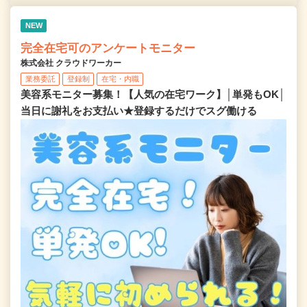
NEW
完全在宅可のアンケートモニター
株式会社 クラウドワーカー
業務委託
登録制
在宅・内職
美容系モニター募集！【人気の在宅ワーク】│単発もOK│
当日に謝礼をお支払い★登録するだけでスグ働ける