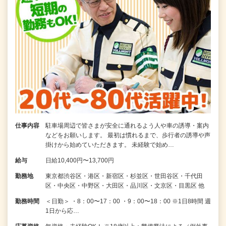
仕事内容
駐車場周辺で皆さまが安全に通れるよう人や車の誘導・案内
などをお願いします。 最初は慣れるまで、歩行者の誘導や声
掛けから始めていただきます。 未経験で始め…
給与
日給10,400円〜13,700円
勤務地
東京都渋谷区・港区・新宿区・杉並区・世田谷区・千代田
区・中央区・中野区・大田区・品川区・文京区・目黒区 他
勤務時間
＜日勤＞ ・8：00〜17：00 ・9：00〜18：00 ※1日8時間 週
1日から応…