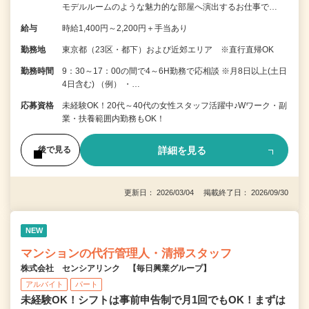
モデルルームのような魅力的な部屋へ演出するお仕事で…
給与
時給1,400円～2,200円＋手当あり
勤務地
東京都（23区・都下）および近郊エリア ※直行直帰OK
勤務時間
9：30～17：00の間で4～6H勤務で応相談 ※月8日以上(土日
4日含む) （例） ・…
応募資格
未経験OK！20代～40代の女性スタッフ活躍中♪Wワーク・副
業・扶養範囲内勤務もOK！
詳細を見る
後で見る
更新日： 2026/03/04 掲載終了日： 2026/09/30
NEW
マンションの代行管理人・清掃スタッフ
株式会社 センシアリンク 【毎日興業グループ】
アルバイト
パート
未経験OK！シフトは事前申告制で月1回でもOK！まずは