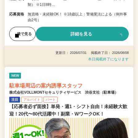
制） ※1日8時…
応募資格
無資格・未経験OK！ ※18歳以上：警備業法による（例外事
由2号）
詳細を見る
後で見る
更新日： 2026/07/31 掲載終了日： 2026/08/08
本日掲載終了になります
NEW
駐車場周辺の案内誘導スタッフ
株式会社VOLLMONTセキュリティサービス 渋谷支社（駐車場）
注目
アルバイト
パート
【応募者必ず面接】単発・週1・シフト自由！未経験大歓
迎！20代〜80代活躍中！副業・WワークOK！