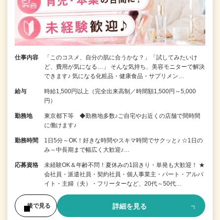
仕事内容
「このコスメ、自分の肌に合うかな？」「試してみたいけ
ど、費用が気になる…」 そんな気持ち、美容モニターで解決
できます♪ 気になる化粧品・健康食品・サプリメン…
給与
時給1,500円以上（完全出来高制／時間額1,500円～5,000
円）
勤務地
東京都下等 ◆勤務地多数♪ご自宅やお近くの店舗で間時間
に働けます♪
勤務時間
1日5分～OK！好きな時間やスキマ時間でサクッと♪ ☆1日の
み～中長期まで幅広く大歓迎♪…
応募資格
未経験OK＆年齢不問！夏休みの1回きり・単発も大歓迎！ ★
会社員・派遣社員・契約社員・個人事業主・パート・アルバ
イト・主婦（夫）・フリーターなど、20代～50代…
詳細を見る
後で見る