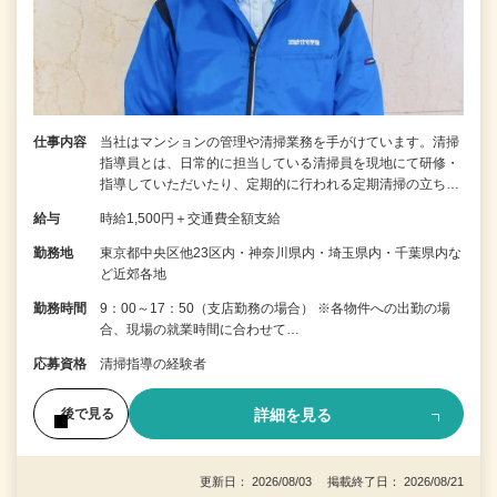
仕事内容
当社はマンションの管理や清掃業務を手がけています。清掃
指導員とは、日常的に担当している清掃員を現地にて研修・
指導していただいたり、定期的に行われる定期清掃の立ち…
給与
時給1,500円＋交通費全額支給
勤務地
東京都中央区他23区内・神奈川県内・埼玉県内・千葉県内な
ど近郊各地
勤務時間
9：00～17：50（支店勤務の場合） ※各物件への出勤の場
合、現場の就業時間に合わせて…
応募資格
清掃指導の経験者
詳細を見る
後で見る
更新日： 2026/08/03 掲載終了日： 2026/08/21