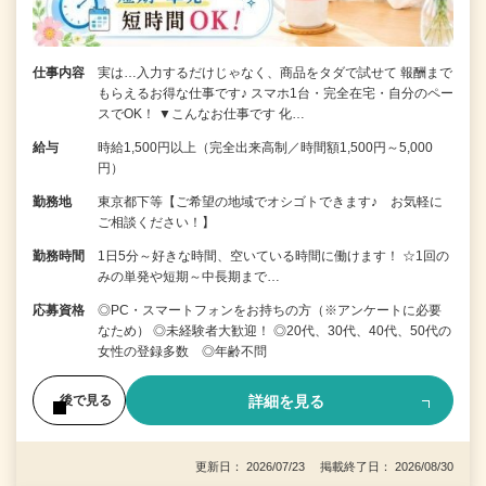
仕事内容
実は…入力するだけじゃなく、商品をタダで試せて 報酬まで
もらえるお得な仕事です♪ スマホ1台・完全在宅・自分のペー
スでOK！ ▼こんなお仕事です 化…
給与
時給1,500円以上（完全出来高制／時間額1,500円～5,000
円）
勤務地
東京都下等【ご希望の地域でオシゴトできます♪ お気軽に
ご相談ください！】
勤務時間
1日5分～好きな時間、空いている時間に働けます！ ☆1回の
みの単発や短期～中長期まで…
応募資格
◎PC・スマートフォンをお持ちの方（※アンケートに必要
なため） ◎未経験者大歓迎！ ◎20代、30代、40代、50代の
女性の登録多数 ◎年齢不問
詳細を見る
後で見る
更新日： 2026/07/23 掲載終了日： 2026/08/30