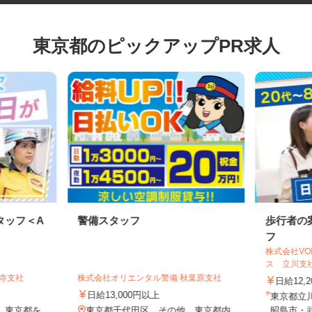
東京都のピックアップPR求人
タッフ＜A
警備スタッフ
歩行者
フ
株式会社
ス 立川支
祥寺支社
株式会社オリエンタル警備 秋葉原支社
日給12
円
日給13,000円以上
東京都