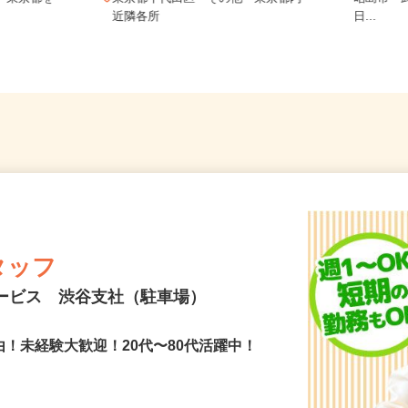
他 東京都を
東京都千代田区 その他 東京都内
昭島市
近隣各所
日...
タッフ
サービス 渋谷支社（駐車場）
由！未経験大歓迎！20代〜80代活躍中！