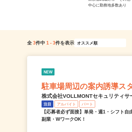
昭島市・武蔵村山市・東大和市・
東京都武蔵野市 その
日...
中心に勤務地多数あり
全
3
件中
1
-
3
件を表示
NEW
駐車場周辺の案内誘導ス
株式会社VOLLMONTセキュリティ
注目
アルバイト
パート
【応募者必ず面接】単発・週1・シフト自
副業・WワークOK！