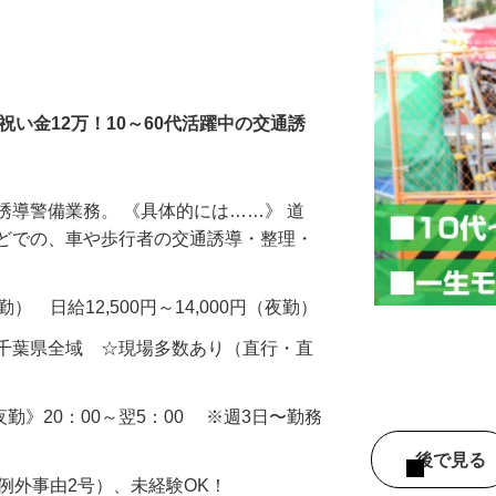
社祝い金12万！10～60代活躍中の交通誘
誘導警備業務。 《具体的には……》 道
などでの、車や歩行者の交通誘導・整理・
（日勤） 日給12,500円～14,000円（夜勤）
・千葉県全域 ☆現場多数あり（直行・直
 《夜勤》20：00～翌5：00 ※週3日〜勤務