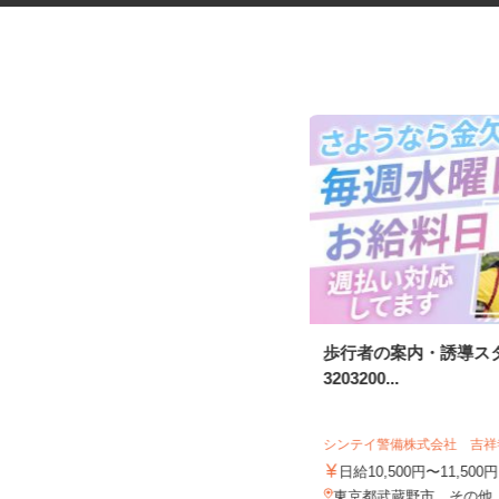
歩行者の案内・誘導警備スタッ
歩行者の案内・誘導ス
フ
3203200...
株式会社VOLLMONTセキュリティサービ
ス 立川支社（夜勤...
シンテイ警備株式会社 吉
日給12,200円〜13,700円
日給10,500円〜11,500
東京都立川市・国分寺市・国立市・