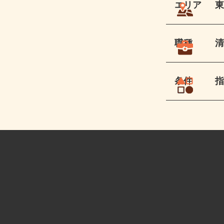
エリア
職種
条件