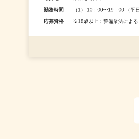
給与
日給9,808円以上
勤務地
東京都町田市
勤務時間
（1） 10：00〜19：00 （平
応募資格
※18歳以上：警備業法によ