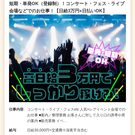
短期・単発OK（登録制）！コンサート・フェス・ライブ
会場などでのお仕事！【日給3万円×日払いOK】
仕事内容
コンサート・ライブ・フェスetc 人気×レアイベント会場での
お仕事 ■案内／整理業務 お客さんに対して入り口の誘導や席
の案内 ■販売業務 イベ…
給与
日給30,000円+交通費※深夜手当含む