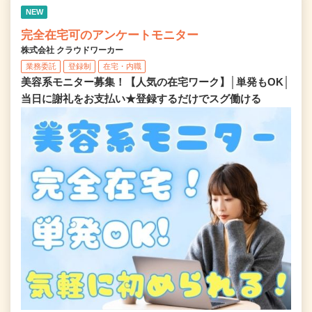
NEW
完全在宅可のアンケートモニター
株式会社 クラウドワーカー
業務委託
登録制
在宅・内職
美容系モニター募集！【人気の在宅ワーク】│単発もOK│
当日に謝礼をお支払い★登録するだけでスグ働ける