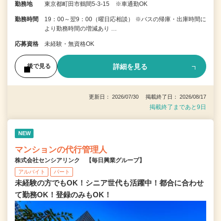
勤務地
東京都町田市鶴間5-3-15 ※車通勤OK
勤務時間
19：00～翌9：00（曜日応相談） ※バスの帰庫・出庫時間に
より勤務時間の増減あり …
応募資格
未経験・無資格OK
詳細を見る
後で見る
更新日： 2026/07/30 掲載終了日： 2026/08/17
掲載終了まであと9日
NEW
マンションの代行管理人
株式会社センシアリンク 【毎日興業グループ】
アルバイト
パート
未経験の方でもOK！シニア世代も活躍中！都合に合わせ
て勤務OK！登録のみもOK！