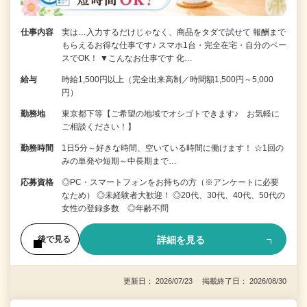
仕事内容
実は…入力するだけじゃなく、商品をタダで試せて 報酬まで
もらえるお得な仕事です♪ スマホ1台・完全在宅・自分のペー
スでOK！ ▼こんなお仕事です 化…
給与
時給1,500円以上（完全出来高制／時間額1,500円～5,000
円）
勤務地
東京都下等【ご希望の地域でオシゴトできます♪ お気軽に
ご相談ください！】
勤務時間
1日5分～好きな時間、空いている時間に働けます！ ☆1回の
みの単発や短期～中長期まで…
応募資格
◎PC・スマートフォンをお持ちの方（※アンケートに必要
なため） ◎未経験者大歓迎！ ◎20代、30代、40代、50代の
女性の登録多数 ◎年齢不問
詳細を見る
後で見る
更新日： 2026/07/23 掲載終了日： 2026/08/30