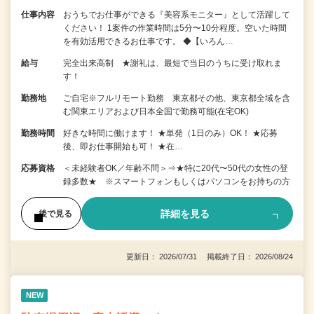
仕事内容
おうちでお仕事ができる『美容系モニター』として活躍して
ください！ 1案件の作業時間は5分〜10分程度。空いた時間
を有効活用できるお仕事です。 ◆【いろん…
給与
完全出来高制 ★謝礼は、最短で当日のうちに受け取れま
す！
勤務地
ご自宅※フルリモート勤務 東京都その他、東京都全域を含
む関東エリアおよび日本全国で勤務可能(在宅OK)
勤務時間
好きな時間に働けます！ ★単発（1日のみ）OK！ ★応募
後、即お仕事開始も可！ ★在…
応募資格
＜未経験者OK／年齢不問＞⇒★特に20代〜50代の女性の登
録多数★ ※スマートフォンもしくはパソコンをお持ちの方
詳細を見る
後で見る
更新日： 2026/07/31 掲載終了日： 2026/08/24
NEW