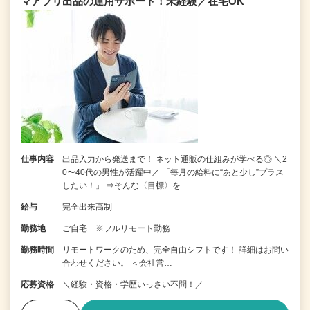
マアプリ出品の運用サポート！未経験／在宅OK
仕事内容
出品入力から発送まで！ ネット通販の仕組みが学べる◎ ＼2
0〜40代の男性が活躍中／ 「毎月の給料に“あと少し”プラス
したい！」 ⇒そんな〈目標〉を…
給与
完全出来高制
勤務地
ご自宅 ※フルリモート勤務
勤務時間
リモートワークのため、完全自由シフトです！ 詳細はお問い
合わせください。 ＜会社営…
応募資格
＼経験・資格・学歴いっさい不問！／