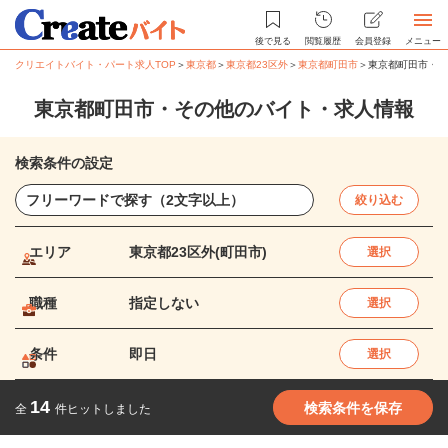
後で見る
閲覧履歴
会員登録
メニュー
クリエイトバイト・パート求人TOP
＞
東京都
＞
東京都23区外
＞
東京都町田市
＞
東京都町田市・そ
東京都町田市・その他のバイト・求人情報
検索条件の設定
絞り込む
エリア
東京都23区外(町田市)
選択
職種
指定しない
選択
条件
即日
選択
14
検索条件を保存
全
件ヒットしました