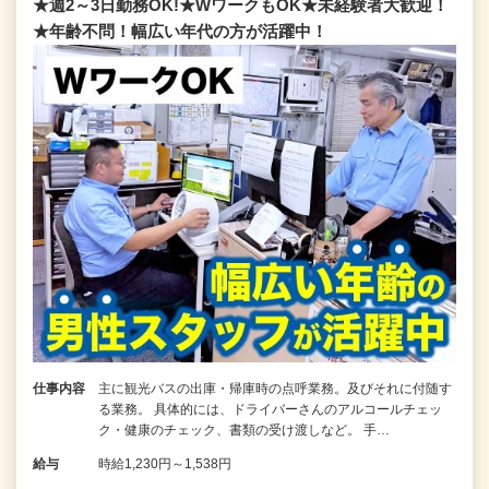
★週2～3日勤務OK!★WワークもOK★未経験者大歓迎！
★年齢不問！幅広い年代の方が活躍中！
仕事内容
主に観光バスの出庫・帰庫時の点呼業務。及びそれに付随す
る業務。 具体的には、ドライバーさんのアルコールチェッ
ク・健康のチェック、書類の受け渡しなど。 手…
給与
時給1,230円～1,538円