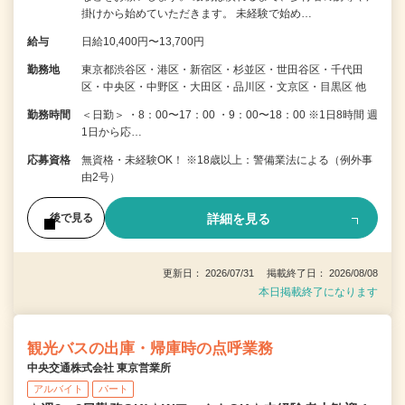
掛けから始めていただきます。 未経験で始め…
給与
日給10,400円〜13,700円
勤務地
東京都渋谷区・港区・新宿区・杉並区・世田谷区・千代田
区・中央区・中野区・大田区・品川区・文京区・目黒区 他
勤務時間
＜日勤＞ ・8：00〜17：00 ・9：00〜18：00 ※1日8時間 週
1日から応…
応募資格
無資格・未経験OK！ ※18歳以上：警備業法による（例外事
由2号）
詳細を見る
後で見る
更新日： 2026/07/31 掲載終了日： 2026/08/08
本日掲載終了になります
観光バスの出庫・帰庫時の点呼業務
中央交通株式会社 東京営業所
アルバイト
パート