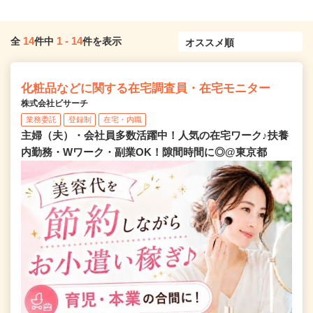
14
1
-
14
全
件中
件を表示
化粧品などに関する在宅調査員・在宅モニター
株式会社ビサーチ
業務委託
登録制
在宅・内職
主婦（夫）・会社員多数活躍中！人気の在宅ワーク♪扶養
内勤務・Wワーク・副業OK！隙間時間に◎@東京都