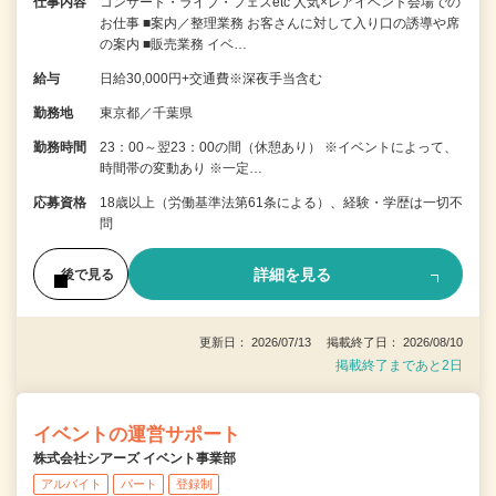
仕事内容
コンサート・ライブ・フェスetc 人気×レアイベント会場での
お仕事 ■案内／整理業務 お客さんに対して入り口の誘導や席
の案内 ■販売業務 イベ…
給与
日給30,000円+交通費※深夜手当含む
勤務地
東京都／千葉県
勤務時間
23：00～翌23：00の間（休憩あり） ※イベントによって、
時間帯の変動あり ※一定…
応募資格
18歳以上（労働基準法第61条による）、経験・学歴は一切不
問
詳細を見る
後で見る
更新日： 2026/07/13 掲載終了日： 2026/08/10
掲載終了まであと2日
イベントの運営サポート
株式会社シアーズ イベント事業部
アルバイト
パート
登録制