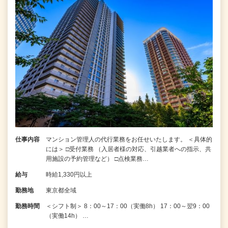
仕事内容
マンション管理人の代行業務をお任せいたします。 ＜具体的
には＞ □受付業務 （入居者様の対応、引越業者への指示、共
用施設の予約管理など） □点検業務…
給与
時給1,330円以上
勤務地
東京都全域
勤務時間
＜シフト制＞ 8：00～17：00（実働8h） 17：00～翌9：00
（実働14h） …