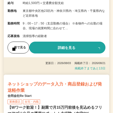
給与
時給1,500円＋交通費全額支給
勤務地
東京都中央区他23区内・神奈川県内・埼玉県内・千葉県内な
ど近郊各地
勤務時間
9：00～17：50（支店勤務の場合） ※各物件への出勤の場
合、現場の就業時間に合わせて…
応募資格
清掃指導の経験者
詳細を見る
後で見る
更新日： 2026/08/03 掲載終了日： 2026/08/21
掲載終了まであと13日
ネットショップのデータ入力・商品登録および発
送軽作業
合同会社Re Start
業務委託
在宅・内職
【Wワーク歓迎！】副業で月15万円前後を見込めるフリ