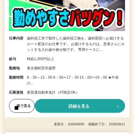
仕事内容
歯科技工所で製作した歯科技工物を、歯科医院へお届けする
ルート配送のお仕事です。 お届けするものは、患者さんにセ
ットする入れ歯や被せ物です。 専用ケースに…
給与
時給1,300円以上
勤務地
東京都町田市森野
勤務時間
8：30～13：00 8：30〜17：30 15：00〜19：00 ★午前
の…
応募資格
要普通自動車免許（AT限定OK）
詳細を見る
後で見る
更新日： 2026/08/06 掲載終了日： 2026/09/11