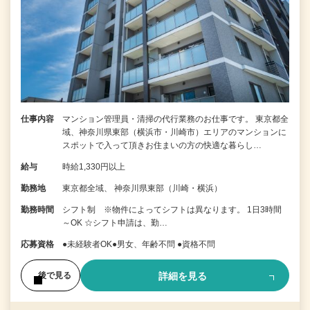
仕事内容
マンション管理員・清掃の代行業務のお仕事です。 東京都全
域、神奈川県東部（横浜市・川崎市）エリアのマンションに
スポットで入って頂きお住まいの方の快適な暮らし…
給与
時給1,330円以上
勤務地
東京都全域、 神奈川県東部（川崎・横浜）
勤務時間
シフト制 ※物件によってシフトは異なります。 1日3時間
～OK ☆シフト申請は、勤…
応募資格
●未経験者OK●男女、年齢不問 ●資格不問
詳細を見る
後で見る