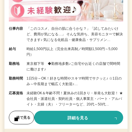
仕事内容
「このコスメ、自分の肌に合うかな？」「試してみたいけ
ど、費用が気になる…」 そんな気持ち、美容モニターで解決
できます♪ 気になる化粧品・健康食品・サプリメン…
給与
時給1,500円以上（完全出来高制／時間額1,500円～5,000
円）
勤務地
東京都下等 ◆勤務地多数♪ご自宅やお近くの店舗で間時間
に働けます♪
勤務時間
1日5分～OK！好きな時間やスキマ時間でサクッと♪ ☆1日の
み～中長期まで幅広く大歓迎♪…
応募資格
未経験OK＆年齢不問！夏休みの1回きり・単発も大歓迎！ ★
会社員・派遣社員・契約社員・個人事業主・パート・アルバ
イト・主婦（夫）・フリーターなど、20代～50代…
詳細を見る
後で見る