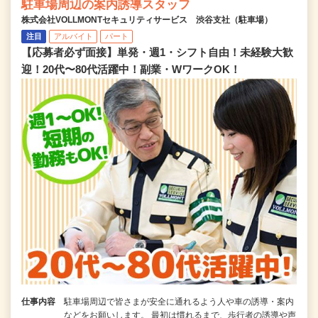
駐車場周辺の案内誘導スタッフ
株式会社VOLLMONTセキュリティサービス 渋谷支社（駐車場）
注目
アルバイト
パート
【応募者必ず面接】単発・週1・シフト自由！未経験大歓
迎！20代〜80代活躍中！副業・WワークOK！
仕事内容
駐車場周辺で皆さまが安全に通れるよう人や車の誘導・案内
などをお願いします。 最初は慣れるまで、歩行者の誘導や声