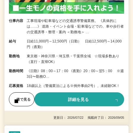
仕事内容
工事現場や駐車場などの交通誘導警備業務。 《具体的に
は……》 道路・イベント会場・駐車場などでの、車や歩行者
の交通誘導・整理・案内 ＜勤務地＞ …
給与
日給11,000円～12,500円（日勤） 日給12,500円～14,000
円（夜勤）
勤務地
東京都・神奈川県・埼玉県・千葉県全域 ☆現場多数あり
（直行・直帰OK）
勤務時間
《日勤》08：00～17：00 《夜勤》20：00～翌5：00 ※週
3日〜勤務O…
応募資格
18歳以上（警備業法による※例外事由2号）、未経験OK！
詳細を見る
後で見る
更新日： 2026/07/22 掲載終了日： 2026/09/05