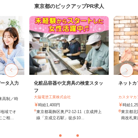
東京都のピックアップPR求人
データ入力
化粧品容器や文房具の検査スタッ
ネットカ
フ
大脇電塗工業株式会社
カスタマカ
出来高制／時
時給1,400円
時給1,2
の地域でオ
東京都葛飾区奥戸2-12-11（京成押上
東京都北
相...
線「京成立石駅」徒歩10...
南改札東