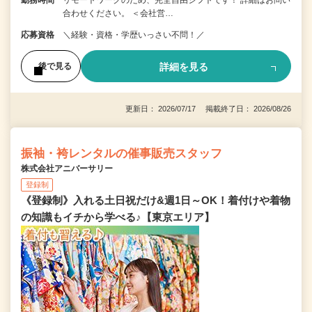
合わせください。 ＜会社営…
応募資格
＼経験・資格・学歴いっさい不問！／
詳細を見る
後で見る
更新日： 2026/07/17 掲載終了日： 2026/08/26
振袖・袴レンタルの催事販売スタッフ
株式会社アニバーサリー
登録制
《登録制》入れる土日祝だけ&週1日～OK！着付けや着物
の知識もイチから学べる♪【東京エリア】