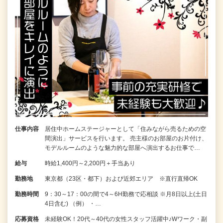
仕事内容
居住中ホームステージャーとして「住みながら売るための空
間演出」サービスを行います。 売主様のお部屋のお片付け、
モデルルームのような魅力的な部屋へ演出するお仕事で…
給与
時給1,400円～2,200円＋手当あり
勤務地
東京都（23区・都下）および近郊エリア ※直行直帰OK
勤務時間
9：30～17：00の間で4～6H勤務で応相談 ※月8日以上(土日
4日含む) （例） ・…
応募資格
未経験OK！20代～40代の女性スタッフ活躍中♪Wワーク・副