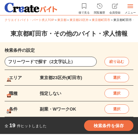
後で見る
閲覧履歴
会員登録
メニュー
クリエイトバイト・パート求人TOP
＞
東京都
＞
東京都23区外
＞
東京都町田市
＞
東京都町田市・そ
東京都町田市・その他のバイト・求人情報
検索条件の設定
絞り込む
エリア
東京都23区外(町田市)
選択
職種
指定しない
選択
条件
副業・WワークOK
選択
19
検索条件を保存
全
件ヒットしました