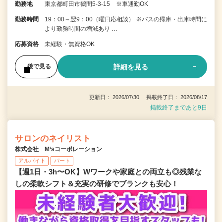
勤務地
東京都町田市鶴間5-3-15 ※車通勤OK
勤務時間
19：00～翌9：00（曜日応相談） ※バスの帰庫・出庫時間に
より勤務時間の増減あり …
応募資格
未経験・無資格OK
詳細を見る
後で見る
更新日： 2026/07/30 掲載終了日： 2026/08/17
掲載終了まであと9日
サロンのネイリスト
株式会社 M‘sコーポレーション
アルバイト
パート
【週1日・3h〜OK】Wワークや家庭との両立も◎残業な
しの柔軟シフト＆充実の研修でブランクも安心！