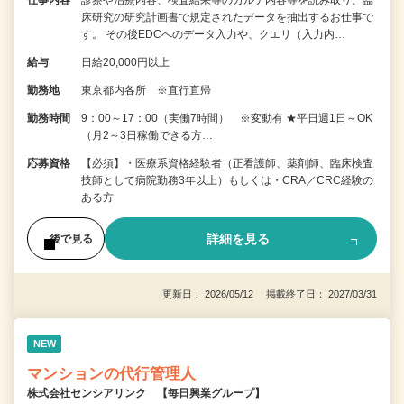
仕事内容
診察や治療内容、検査結果等のカルテ内容等を読み取り、臨
床研究の研究計画書で規定されたデータを抽出するお仕事で
す。 その後EDCへのデータ入力や、クエリ（入力内…
給与
日給20,000円以上
勤務地
東京都内各所 ※直行直帰
勤務時間
9：00～17：00（実働7時間） ※変動有 ★平日週1日～OK
（月2～3日稼働できる方…
応募資格
【必須】・医療系資格経験者（正看護師、薬剤師、臨床検査
技師として病院勤務3年以上）もしくは・CRA／CRC経験の
ある方
詳細を見る
後で見る
更新日： 2026/05/12 掲載終了日： 2027/03/31
NEW
マンションの代行管理人
株式会社センシアリンク 【毎日興業グループ】