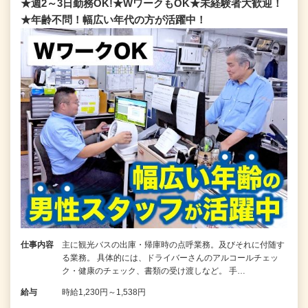
★週2～3日勤務OK!★WワークもOK★未経験者大歓迎！
★年齢不問！幅広い年代の方が活躍中！
仕事内容
主に観光バスの出庫・帰庫時の点呼業務。及びそれに付随す
る業務。 具体的には、ドライバーさんのアルコールチェッ
ク・健康のチェック、書類の受け渡しなど。 手…
給与
時給1,230円～1,538円