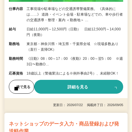
仕事内容
工事現場や駐車場などの交通誘導警備業務。 《具体的に
は……》 道路・イベント会場・駐車場などでの、車や歩行者
の交通誘導・整理・案内 ＜勤務地＞ …
給与
日給11,000円～12,500円（日勤） 日給12,500円～14,000
円（夜勤）
勤務地
東京都・神奈川県・埼玉県・千葉県全域 ☆現場多数あり
（直行・直帰OK）
勤務時間
《日勤》08：00～17：00 《夜勤》20：00～翌5：00 ※週
3日〜勤務O…
応募資格
18歳以上（警備業法による※例外事由2号）、未経験OK！
詳細を見る
後で見る
更新日： 2026/07/22 掲載終了日： 2026/09/05
ネットショップのデータ入力・商品登録および発
送軽作業