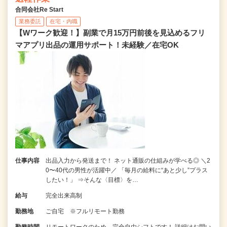
合同会社Re Start
業務委託
在宅・内職
【Wワーク歓迎！】副業で月15万円前後を見込めるフリ
マアプリ出品の運用サポート！未経験／在宅OK
仕事内容
出品入力から発送まで！ ネット通販の仕組みが学べる◎ ＼2
0〜40代の男性が活躍中／ 「毎月の給料に“あと少し”プラス
したい！」 ⇒そんな〈目標〉を…
給与
完全出来高制
勤務地
ご自宅 ※フルリモート勤務
勤務時間
リモートワークのため、完全自由シフトです！ 詳細はお問い