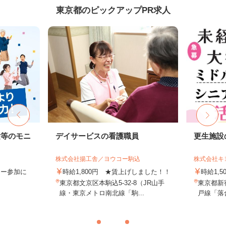
東京都のピックアップPR求人
験等のモニ
デイサービスの看護職員
更生施設
株式会社揚工舎／ヨウコー駒込
株式会社キ
ター参加に
時給1,800円 ★賃上げしました！！
時給1,5
東京都文京区本駒込5-32-8（JR山手
東京都新
線・東京メトロ南北線「駒...
戸線「落合