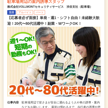
駐車場周辺の案内誘導スタッフ
株式会社VOLLMONTセキュリティサービス 渋谷支社（駐車場）
注目
アルバイト
パート
【応募者必ず面接】単発・週1・シフト自由！未経験大歓
迎！20代〜80代活躍中！副業・WワークOK！
仕事内容
駐車場周辺で皆さまが安全に通れるよう人や車の誘導・案内
などをお願いします。 最初は慣れるまで、歩行者の誘導や声