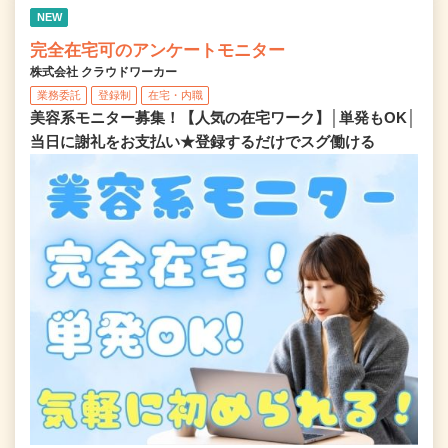
NEW
完全在宅可のアンケートモニター
株式会社 クラウドワーカー
業務委託
登録制
在宅・内職
美容系モニター募集！【人気の在宅ワーク】│単発もOK│
当日に謝礼をお支払い★登録するだけでスグ働ける