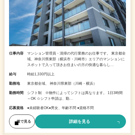
仕事内容
マンション管理員・清掃の代行業務のお仕事です。 東京都全
域、神奈川県東部（横浜市・川崎市）エリアのマンションに
スポットで入って頂きお住まいの方の快適な暮らし…
給与
時給1,330円以上
勤務地
東京都全域、 神奈川県東部（川崎・横浜）
勤務時間
シフト制 ※物件によってシフトは異なります。 1日3時間
～OK ☆シフト申請は、勤…
応募資格
●未経験者OK●男女、年齢不問 ●資格不問
詳細を見る
後で見る