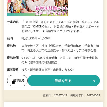
仕事内容
「100年企業」きものやまとグループの 振袖・袴のレンタル
専門店『KIMONO＆』。 お客様が振袖・袴を選ぶサポートを
お願いします。 ★店舗や周辺エリアで行われ…
給与
時給1,230円～1,500円
勤務地
東京都渋谷区、神奈川県横浜市、千葉県船橋市・千葉市・柏
市、埼玉県大宮市の店舗ほか・都下周辺エリアの催事会場
勤務時間
9：00～18：00(実働8時間) ※日により相談可能 ★土日祝
のみ（催事開催の時期限定）…
応募資格
接客・販売経験者歓迎／未経験の方もOK
詳細を見る
後で見る
更新日： 2026/03/27 掲載終了日： 2027/03/05