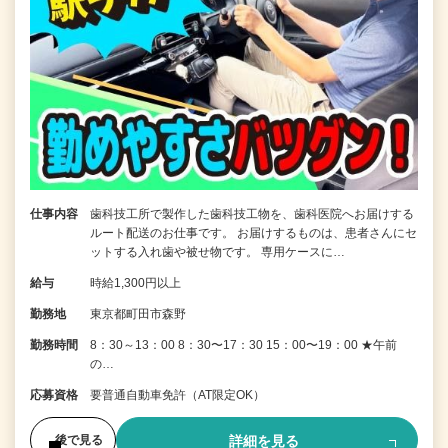
仕事内容
歯科技工所で製作した歯科技工物を、歯科医院へお届けする
ルート配送のお仕事です。 お届けするものは、患者さんにセ
ットする入れ歯や被せ物です。 専用ケースに…
給与
時給1,300円以上
勤務地
東京都町田市森野
勤務時間
8：30～13：00 8：30〜17：30 15：00〜19：00 ★午前
の…
応募資格
要普通自動車免許（AT限定OK）
詳細を見る
後で見る