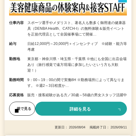
仕事内容
スポーツ選手やメダリスト、著名人も数多く御用達の健康器
具（DENBA Health、CATCH-I）の無料体験＆販売イベント
を正規代理店として全国催事場にて開催…
給与
日給12,000円～20,000円＋インセンティブ ※経験・能力等
考慮
勤務地
東京都・神奈川県・埼玉県・千葉県 ※他にも全国に出店会場
あり（旅行感覚で遠方現場に参加したいという方も大歓
迎！）
勤務時間
9：00～19：00の間で実働8H ※勤務場所によって異なりま
す。 ※週2～3日程度か…
応募資格
販売・接客経験がある方／30歳～58歳の男女スタッフ活躍中
詳細を見る
後で見る
更新日： 2026/08/04 掲載終了日： 2026/09/11