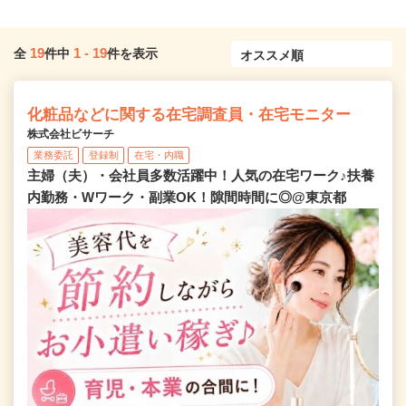
19
1
-
19
全
件中
件を表示
化粧品などに関する在宅調査員・在宅モニター
株式会社ビサーチ
業務委託
登録制
在宅・内職
主婦（夫）・会社員多数活躍中！人気の在宅ワーク♪扶養
内勤務・Wワーク・副業OK！隙間時間に◎@東京都