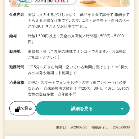
仕事内容
実は…入力するだけじゃなく、商品をタダで試せて 報酬まで
もらえるお得な仕事です♪ スマホ1台・完全在宅・自分のペー
スでOK！ ▼こんなお仕事です 化…
給与
時給1,500円以上（完全出来高制／時間額1,500円～5,000
円）
勤務地
東京都下等【ご希望の地域でオシゴトできます♪ お気軽に
ご相談ください！】
勤務時間
1日5分～好きな時間、空いている時間に働けます！ ☆1回の
みの単発や短期～中長期まで…
応募資格
◎PC・スマートフォンをお持ちの方（※アンケートに必要
なため） ◎未経験者大歓迎！ ◎20代、30代、40代、50代の
女性の登録多数 ◎年齢不問
詳細を見る
後で見る
更新日： 2026/07/23 掲載終了日： 2026/08/30