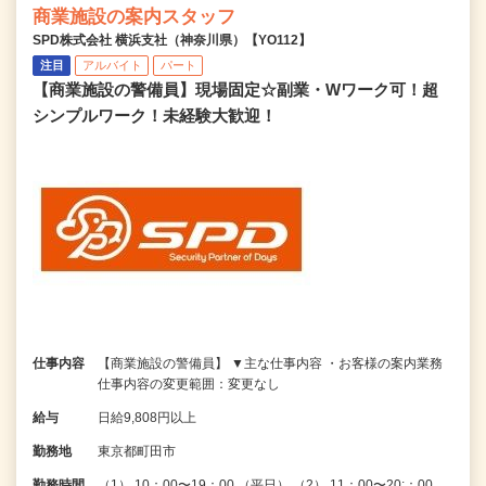
商業施設の案内スタッフ
SPD株式会社 横浜支社（神奈川県）【YO112】
注目
アルバイト
パート
【商業施設の警備員】現場固定☆副業・Wワーク可！超
シンプルワーク！未経験大歓迎！
仕事内容
【商業施設の警備員】 ▼主な仕事内容 ・お客様の案内業務
仕事内容の変更範囲：変更なし
給与
日給9,808円以上
勤務地
東京都町田市
勤務時間
（1） 10：00〜19：00 （平日） （2） 11：00〜20:：00