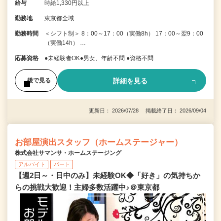
給与
時給1,330円以上
勤務地
東京都全域
勤務時間
＜シフト制＞ 8：00～17：00（実働8h） 17：00～翌9：00
（実働14h） …
応募資格
●未経験者OK●男女、年齢不問 ●資格不問
詳細を見る
後で見る
更新日： 2026/07/28 掲載終了日： 2026/09/04
お部屋演出スタッフ（ホームステージャー）
株式会社サマンサ・ホームステージング
アルバイト
パート
【週2日～・日中のみ】未経験OK◆「好き」の気持ちか
らの挑戦大歓迎！主婦多数活躍中♪＠東京都