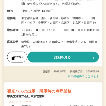
掛けから始めていただきます。 未経験で始め…
給与
日給10,400円〜13,700円
勤務地
東京都渋谷区・港区・新宿区・杉並区・世田谷区・千代田
区・中央区・中野区・大田区・品川区・文京区・目黒区 他
勤務時間
＜日勤＞ ・8：00〜17：00 ・9：00〜18：00 ※1日8時間 週
1日から応…
応募資格
無資格・未経験OK！ ※18歳以上：警備業法による（例外事
由2号）
詳細を見る
後で見る
更新日： 2026/07/31 掲載終了日： 2026/08/08
本日掲載終了になります
観光バスの出庫・帰庫時の点呼業務
中央交通株式会社 東京営業所
アルバイト
パート