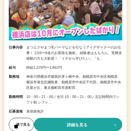
仕事内容
まつエクやまつ毛パーマなどを行なうアイデザイナーのお仕
事！ 1日6〜8名のお客様を施術。 経験者はもちろん、実務未
経験の方も大歓迎！「イチから学びたい」「も…
給与
時給1,225円〜1,662円
勤務地
神奈川県横浜市都筑区茅ヶ崎中央、相模原市中央区相模原、
横浜市港北区綱島東、相模原市中央区千代田、相模原市中央
区星が丘、東京都町田市原町田
勤務時間
10：00～21：00／全日 10：00～21：00／左記時間内でシ
フト制 シフト…
応募資格
美容師免許
詳細を見る
後で見る