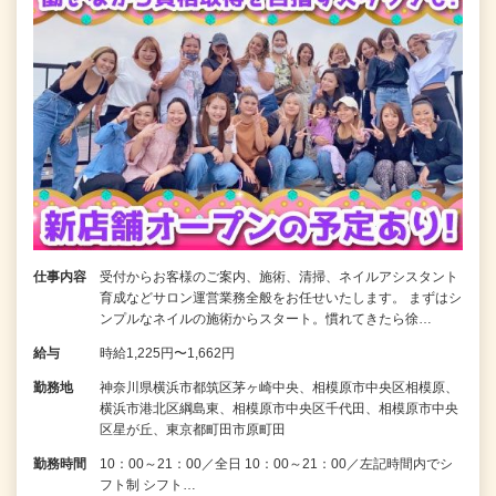
仕事内容
受付からお客様のご案内、施術、清掃、ネイルアシスタント
育成などサロン運営業務全般をお任せいたします。 まずはシ
ンプルなネイルの施術からスタート。慣れてきたら徐…
給与
時給1,225円〜1,662円
勤務地
神奈川県横浜市都筑区茅ヶ崎中央、相模原市中央区相模原、
横浜市港北区綱島東、相模原市中央区千代田、相模原市中央
区星が丘、東京都町田市原町田
勤務時間
10：00～21：00／全日 10：00～21：00／左記時間内でシ
フト制 シフト…