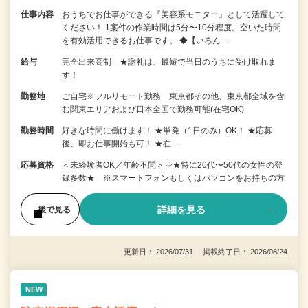
仕事内容
おうちでお仕事ができる『美容系モニター』として活躍して
ください！ 1案件の作業時間は5分〜10分程度。空いた時間
を有効活用できるお仕事です。 ◆【いろん…
給与
完全出来高制 ★謝礼は、最短で当日のうちに受け取れま
す！
勤務地
ご自宅※フルリモート勤務 東京都その他、東京都全域を含
む関東エリアおよび日本全国で勤務可能(在宅OK)
勤務時間
好きな時間に働けます！ ★単発（1日のみ）OK！ ★応募
後、即お仕事開始も可！ ★在…
応募資格
＜未経験者OK／年齢不問＞⇒★特に20代〜50代の女性の登
録多数★ ※スマートフォンもしくはパソコンをお持ちの方
詳細を見る
後で見る
更新日： 2026/07/31 掲載終了日： 2026/08/24
NEW