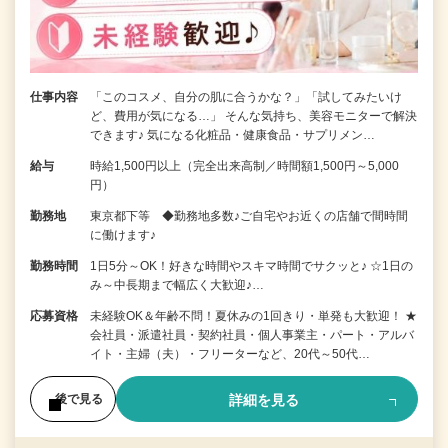
仕事内容
「このコスメ、自分の肌に合うかな？」「試してみたいけ
ど、費用が気になる…」 そんな気持ち、美容モニターで解決
できます♪ 気になる化粧品・健康食品・サプリメン…
給与
時給1,500円以上（完全出来高制／時間額1,500円～5,000
円）
勤務地
東京都下等 ◆勤務地多数♪ご自宅やお近くの店舗で間時間
に働けます♪
勤務時間
1日5分～OK！好きな時間やスキマ時間でサクッと♪ ☆1日の
み～中長期まで幅広く大歓迎♪…
応募資格
未経験OK＆年齢不問！夏休みの1回きり・単発も大歓迎！ ★
会社員・派遣社員・契約社員・個人事業主・パート・アルバ
イト・主婦（夫）・フリーターなど、20代～50代…
詳細を見る
後で見る