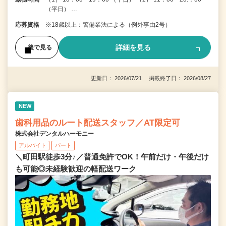
（平日） …
応募資格
※18歳以上：警備業法による（例外事由2号）
詳細を見る
後で見る
更新日： 2026/07/21 掲載終了日： 2026/08/27
NEW
歯科用品のルート配送スタッフ／AT限定可
株式会社デンタルハーモニー
アルバイト
パート
＼町田駅徒歩3分♪／普通免許でOK！午前だけ・午後だけ
も可能◎未経験歓迎の軽配送ワーク