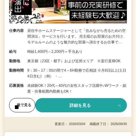
仕事内容
居住中ホームステージャーとして「住みながら売るための空
間演出」サービスを行います。 売主様のお部屋のお片付け、
モデルルームのような魅力的な部屋へ演出するお仕事で…
給与
時給1,400円～2,200円＋手当あり
勤務地
東京都（23区・都下）および近郊エリア ※直行直帰OK
勤務時間
9：30～17：00の間で4～6H勤務で応相談 ※月8日以上(土日
4日含む) （例） ・…
応募資格
未経験OK！20代～40代の女性スタッフ活躍中♪Wワーク・副
業・扶養範囲内勤務もOK！
詳細を見る
後で見る
更新日： 2026/03/04 掲載終了日： 2026/09/30