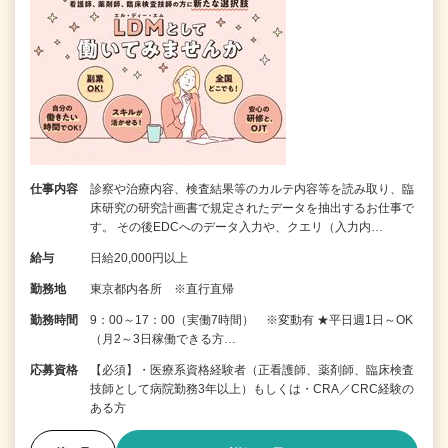
仕事内容
診察や治療内容、検査結果等のカルテ内容等を読み取り、臨
床研究の研究計画書で規定されたデータを抽出するお仕事で
す。 その後EDCへのデータ入力や、クエリ（入力内…
給与
日給20,000円以上
勤務地
東京都内各所 ※直行直帰
勤務時間
9：00～17：00（実働7時間） ※変動有 ★平日週1日～OK
（月2～3日稼働できる方…
応募資格
【必須】・医療系資格経験者（正看護師、薬剤師、臨床検査
技師として病院勤務3年以上）もしくは・CRA／CRC経験の
ある方