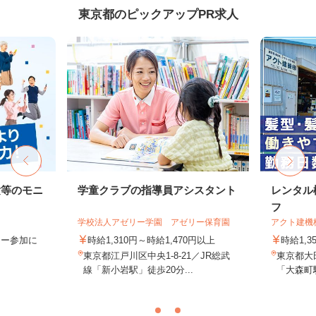
東京都のピックアップPR求人
験等のモニ
学童クラブの指導員アシスタント
レンタル
フ
学校法人アゼリー学園 アゼリー保育園
アクト建機
ター参加に
時給1,310円～時給1,470円以上
時給1,
東京都江戸川区中央1-8-21／JR総武
東京都大田
線「新小岩駅」徒歩20分...
「大森町駅