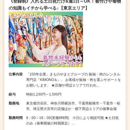
《登録制》入れる土日祝だけ&週1日～OK！着付けや着物
の知識もイチから学べる♪【東京エリア】
仕事内容
「100年企業」きものやまとグループの 振袖・袴のレンタル
専門店『KIMONO＆』。 お客様が振袖・袴を選ぶサポートを
お願いします。 ★店舗や周辺エリアで行われ…
給与
時給1,230円～1,500円
勤務地
東京都渋谷区、神奈川県横浜市、千葉県船橋市・千葉市・柏
市、埼玉県大宮市の店舗ほか・都下周辺エリアの催事会場
勤務時間
9：00～18：00(実働8時間) ※日により相談可能 ★土日祝
のみ（催事開催の時期限定）…