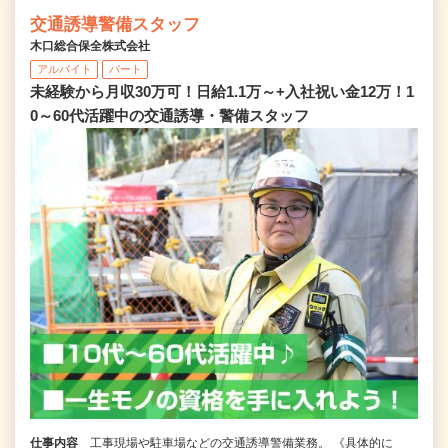
交通誘導警備スタッフ
木口総合保全株式会社
アルバイト
パート
未経験から月収30万可！日給1.1万～+入社祝い金12万！1
0～60代活躍中の交通誘導・警備スタッフ
仕事内容
工事現場や駐車場などの交通誘導警備業務。 《具体的に