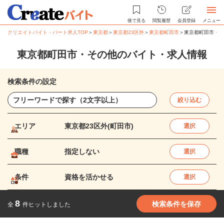
後で見る
閲覧履歴
会員登録
メニュー
クリエイトバイト・パート求人TOP
＞
東京都
＞
東京都23区外
＞
東京都町田市
＞
東京都町田市・そ
東京都町田市・その他のバイト・求人情報
検索条件の設定
絞り込む
エリア
東京都23区外(町田市)
選択
職種
指定しない
選択
条件
資格を活かせる
選択
8
検索条件を保存
全
件ヒットしました