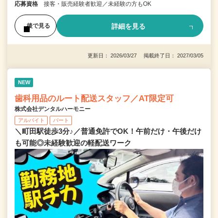
応募資格
接客・販売経験者歓迎／未経験の方もOK
詳細を見る
後で見る
更新日： 2026/03/27 掲載終了日： 2027/03/05
NEW
歯科用品のルート配送スタッフ／AT限定可
株式会社デンタルハーモニー
アルバイト
パート
＼町田駅徒歩3分♪／普通免許でOK！午前だけ・午後だけ
も可能◎未経験歓迎の軽配送ワーク