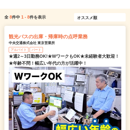
8
1
-
8
全
件中
件を表示
観光バスの出庫・帰庫時の点呼業務
中央交通株式会社 東京営業所
アルバイト
パート
★週2～3日勤務OK!★WワークもOK★未経験者大歓迎！
★年齢不問！幅広い年代の方が活躍中！