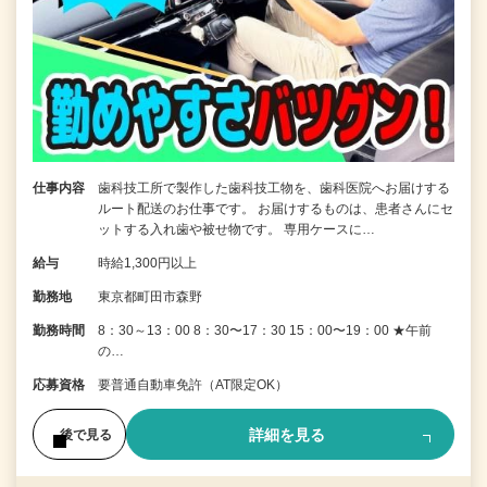
仕事内容
歯科技工所で製作した歯科技工物を、歯科医院へお届けする
ルート配送のお仕事です。 お届けするものは、患者さんにセ
ットする入れ歯や被せ物です。 専用ケースに…
給与
時給1,300円以上
勤務地
東京都町田市森野
勤務時間
8：30～13：00 8：30〜17：30 15：00〜19：00 ★午前
の…
応募資格
要普通自動車免許（AT限定OK）
詳細を見る
後で見る