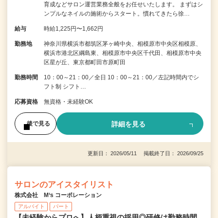
育成などサロン運営業務全般をお任せいたします。 まずはシ
ンプルなネイルの施術からスタート。慣れてきたら徐…
給与
時給1,225円〜1,662円
勤務地
神奈川県横浜市都筑区茅ヶ崎中央、相模原市中央区相模原、
横浜市港北区綱島東、相模原市中央区千代田、相模原市中央
区星が丘、東京都町田市原町田
勤務時間
10：00～21：00／全日 10：00～21：00／左記時間内でシ
フト制 シフト…
応募資格
無資格・未経験OK
詳細を見る
後で見る
更新日： 2026/05/11 掲載終了日： 2026/09/25
サロンのアイスタイリスト
株式会社 M‘s コーポレーション
アルバイト
パート
【未経験からプロへ】人柄重視の採用◎研修は勤務時間