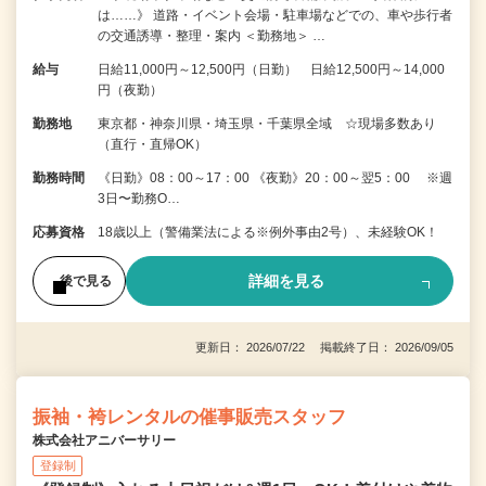
は……》 道路・イベント会場・駐車場などでの、車や歩行者
の交通誘導・整理・案内 ＜勤務地＞ …
給与
日給11,000円～12,500円（日勤） 日給12,500円～14,000
円（夜勤）
勤務地
東京都・神奈川県・埼玉県・千葉県全域 ☆現場多数あり
（直行・直帰OK）
勤務時間
《日勤》08：00～17：00 《夜勤》20：00～翌5：00 ※週
3日〜勤務O…
応募資格
18歳以上（警備業法による※例外事由2号）、未経験OK！
詳細を見る
後で見る
更新日： 2026/07/22 掲載終了日： 2026/09/05
振袖・袴レンタルの催事販売スタッフ
株式会社アニバーサリー
登録制