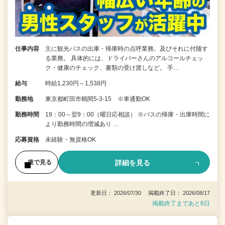
仕事内容
主に観光バスの出庫・帰庫時の点呼業務。及びそれに付随す
る業務。 具体的には、ドライバーさんのアルコールチェッ
ク・健康のチェック、書類の受け渡しなど。 手…
給与
時給1,230円～1,538円
勤務地
東京都町田市鶴間5-3-15 ※車通勤OK
勤務時間
19：00～翌9：00（曜日応相談） ※バスの帰庫・出庫時間に
より勤務時間の増減あり …
応募資格
未経験・無資格OK
詳細を見る
後で見る
更新日： 2026/07/30 掲載終了日： 2026/08/17
掲載終了まであと6日