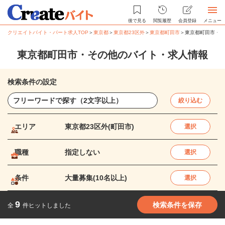
後で見る
閲覧履歴
会員登録
メニュー
クリエイトバイト・パート求人TOP
＞
東京都
＞
東京都23区外
＞
東京都町田市
＞
東京都町田市・そ
東京都町田市・その他のバイト・求人情報
検索条件の設定
絞り込む
エリア
東京都23区外(町田市)
選択
職種
指定しない
選択
条件
大量募集(10名以上)
選択
9
検索条件を保存
全
件ヒットしました