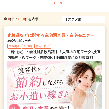
9
1
-
9
全
件中
件を表示
化粧品などに関する在宅調査員・在宅モニター
株式会社ビサーチ
業務委託
登録制
在宅・内職
主婦（夫）・会社員多数活躍中！人気の在宅ワーク♪扶養
内勤務・Wワーク・副業OK！隙間時間に◎@東京都