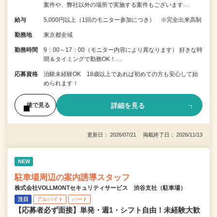
案件や、弊社以外の場所で実施する案件もございます…
給与
5,000円以上（1回のモニター参加につき） ※完全出来高制
勤務地
東京都全域
勤務時間
9：00～17：00（モニター内容により異なります） 好きな時
間＆タイミングで勤務OK！…
応募資格
治験未経験OK 18歳以上であれば初めての方も安心して始
められます！
詳細を見る
後で見る
更新日： 2026/07/21 掲載終了日： 2026/11/13
NEW
駐車場周辺の案内誘導スタッフ
株式会社VOLLMONTセキュリティサービス 渋谷支社（駐車場）
注目
アルバイト
パート
【応募者必ず面接】単発・週1・シフト自由！未経験大歓