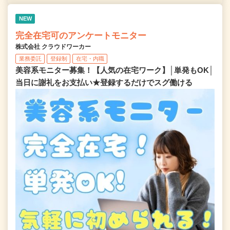
NEW
完全在宅可のアンケートモニター
株式会社 クラウドワーカー
業務委託
登録制
在宅・内職
美容系モニター募集！【人気の在宅ワーク】│単発もOK│
当日に謝礼をお支払い★登録するだけでスグ働ける