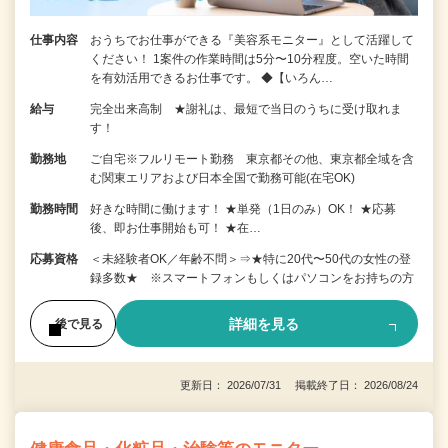
仕事内容
おうちでお仕事ができる『美容系モニター』として活躍して
ください！ 1案件の作業時間は5分〜10分程度。空いた時間
を有効活用できるお仕事です。 ◆【いろん…
給与
完全出来高制 ★謝礼は、最短で当日のうちに受け取れま
す！
勤務地
ご自宅※フルリモート勤務 東京都その他、東京都全域を含
む関東エリアおよび日本全国で勤務可能(在宅OK)
勤務時間
好きな時間に働けます！ ★単発（1日のみ）OK！ ★応募
後、即お仕事開始も可！ ★在…
応募資格
＜未経験者OK／年齢不問＞⇒★特に20代〜50代の女性の登
録多数★ ※スマートフォンもしくはパソコンをお持ちの方
詳細を見る
後で見る
更新日： 2026/07/31 掲載終了日： 2026/08/24