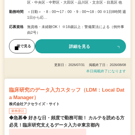
区・中央区・中野区・大田区・品川区・文京区・目黒区 他
勤務時間
＜日勤＞ ・8：00〜17：00 ・9：00〜18：00 ※1日8時間 週
1日から応…
応募資格
無資格・未経験OK！ ※18歳以上：警備業法による（例外事
由2号）
詳細を見る
後で見る
更新日： 2026/07/31 掲載終了日： 2026/08/08
本日掲載終了になります
臨床研究のデータ入力スタッフ（LDM：Local Dat
a Manager）
株式会社アクセライズ・サイト
業務委託
◆急募◆ 好きな日・頻度で勤務可能！ カルテを読める方
必見！臨床研究支えるデータ入力＠東京都内