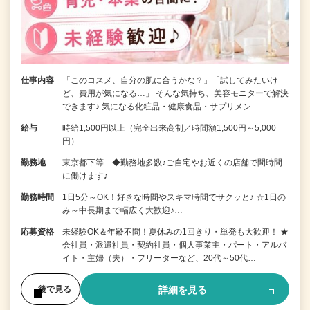
仕事内容
「このコスメ、自分の肌に合うかな？」「試してみたいけ
ど、費用が気になる…」 そんな気持ち、美容モニターで解決
できます♪ 気になる化粧品・健康食品・サプリメン…
給与
時給1,500円以上（完全出来高制／時間額1,500円～5,000
円）
勤務地
東京都下等 ◆勤務地多数♪ご自宅やお近くの店舗で間時間
に働けます♪
勤務時間
1日5分～OK！好きな時間やスキマ時間でサクッと♪ ☆1日の
み～中長期まで幅広く大歓迎♪…
応募資格
未経験OK＆年齢不問！夏休みの1回きり・単発も大歓迎！ ★
会社員・派遣社員・契約社員・個人事業主・パート・アルバ
イト・主婦（夫）・フリーターなど、20代～50代…
詳細を見る
後で見る