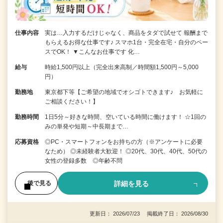
仕事内容
実は…入力するだけじゃなく、商品をタダで試せて 報酬まで
もらえるお得な仕事です♪ スマホ1台・完全在宅・自分のペー
スでOK！ ▼こんなお仕事です 化…
給与
時給1,500円以上（完全出来高制／時間額1,500円～5,000
円）
勤務地
東京都下等【ご希望の地域でオシゴトできます♪ お気軽に
ご相談ください！】
勤務時間
1日5分～好きな時間、空いている時間に働けます！ ☆1回の
みの単発や短期～中長期まで…
応募資格
◎PC・スマートフォンをお持ちの方（※アンケートに必要
なため） ◎未経験者大歓迎！ ◎20代、30代、40代、50代の
女性の登録多数 ◎年齢不問
詳細を見る
後で見る
更新日： 2026/07/23 掲載終了日： 2026/08/30