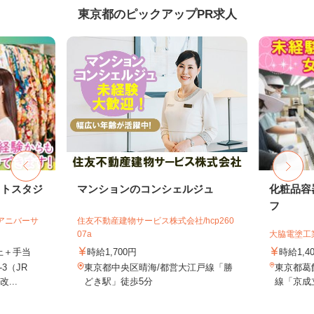
東京都のピックアップPR求人
ォトスタジ
マンションのコンシェルジュ
化粧品容
フ
社アニバーサ
住友不動産建物サービス株式会社/hcp260
07a
大脇電塗工
以上＋手当
時給1,700円
時給1,4
3（JR
東京都中央区晴海/都営大江戸線「勝
東京都葛飾
...
どき駅」徒歩5分
線「京成立