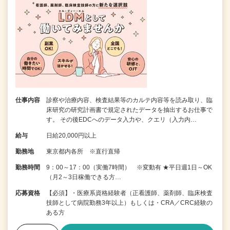
仕事内容
診察や治療内容、検査結果等のカルテ内容等を読み取り、臨
床研究の研究計画書で規定されたデータを抽出するお仕事で
す。 その後EDCへのデータ入力や、クエリ（入力内…
給与
日給20,000円以上
勤務地
東京都内各所 ※直行直帰
勤務時間
9：00～17：00（実働7時間） ※変動有 ★平日週1日～OK
（月2～3日稼働できる方…
応募資格
【必須】・医療系資格経験者（正看護師、薬剤師、臨床検査
技師として病院勤務3年以上）もしくは・CRA／CRC経験の
ある方