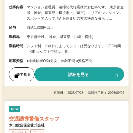
仕事内容
マンション管理員・清掃の代行業務のお仕事です。 東京都全
域、神奈川県東部（横浜市・川崎市）エリアのマンションに
スポットで入って頂きお住まいの方の快適な暮らし…
給与
時給1,330円以上
勤務地
東京都全域、 神奈川県東部（川崎・横浜）
勤務時間
シフト制 ※物件によってシフトは異なります。 1日3時間
～OK ☆シフト申請は、勤…
応募資格
●未経験者OK●男女、年齢不問 ●資格不問
詳細を見る
後で見る
更新日： 2026/07/28 掲載終了日： 2026/09/04
NEW
交通誘導警備スタッフ
木口総合保全株式会社
アルバイト
パート