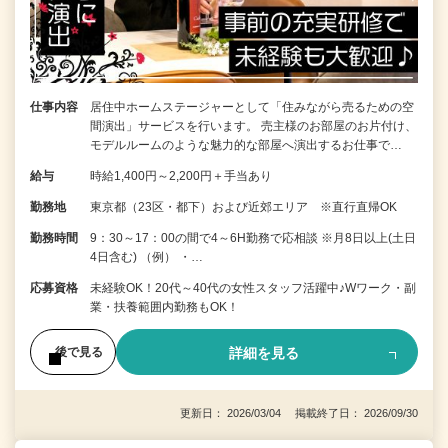
仕事内容
居住中ホームステージャーとして「住みながら売るための空
間演出」サービスを行います。 売主様のお部屋のお片付け、
モデルルームのような魅力的な部屋へ演出するお仕事で…
給与
時給1,400円～2,200円＋手当あり
勤務地
東京都（23区・都下）および近郊エリア ※直行直帰OK
勤務時間
9：30～17：00の間で4～6H勤務で応相談 ※月8日以上(土日
4日含む) （例） ・…
応募資格
未経験OK！20代～40代の女性スタッフ活躍中♪Wワーク・副
業・扶養範囲内勤務もOK！
詳細を見る
後で見る
更新日： 2026/03/04 掲載終了日： 2026/09/30