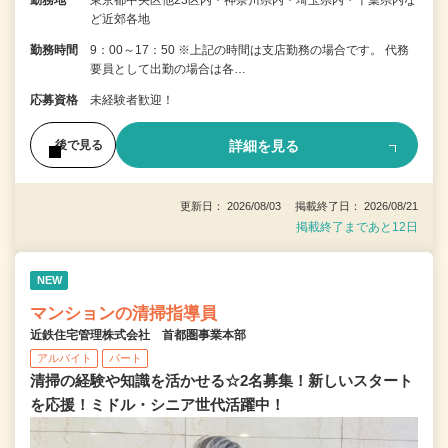
ど近郊各地
勤務時間
9：00～17：50 ※上記の時間は支店勤務の場合です。 代務
要員として出勤の場合は各…
応募資格
未経験者歓迎！
詳細を見る
後で見る
更新日： 2026/08/03 掲載終了日： 2026/08/21
掲載終了まであと12日
NEW
マンションの清掃指導員
近鉄住宅管理株式会社 首都圏事業本部
アルバイト
パート
清掃の経験や知識を活かせる☆2名募集！新しいスタート
を応援！ミドル・シニア世代活躍中！