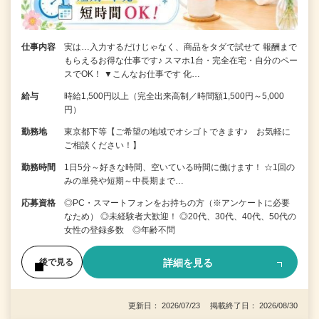
仕事内容
実は…入力するだけじゃなく、商品をタダで試せて 報酬まで
もらえるお得な仕事です♪ スマホ1台・完全在宅・自分のペー
スでOK！ ▼こんなお仕事です 化…
給与
時給1,500円以上（完全出来高制／時間額1,500円～5,000
円）
勤務地
東京都下等【ご希望の地域でオシゴトできます♪ お気軽に
ご相談ください！】
勤務時間
1日5分～好きな時間、空いている時間に働けます！ ☆1回の
みの単発や短期～中長期まで…
応募資格
◎PC・スマートフォンをお持ちの方（※アンケートに必要
なため） ◎未経験者大歓迎！ ◎20代、30代、40代、50代の
女性の登録多数 ◎年齢不問
詳細を見る
後で見る
更新日： 2026/07/23 掲載終了日： 2026/08/30