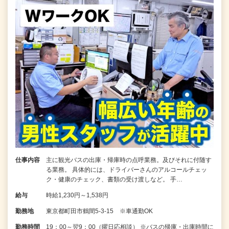
仕事内容
主に観光バスの出庫・帰庫時の点呼業務。及びそれに付随す
る業務。 具体的には、ドライバーさんのアルコールチェッ
ク・健康のチェック、書類の受け渡しなど。 手…
給与
時給1,230円～1,538円
勤務地
東京都町田市鶴間5-3-15 ※車通勤OK
勤務時間
19：00～翌9：00（曜日応相談） ※バスの帰庫・出庫時間に