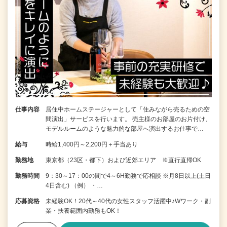
仕事内容
居住中ホームステージャーとして「住みながら売るための空
間演出」サービスを行います。 売主様のお部屋のお片付け、
モデルルームのような魅力的な部屋へ演出するお仕事で…
給与
時給1,400円～2,200円＋手当あり
勤務地
東京都（23区・都下）および近郊エリア ※直行直帰OK
勤務時間
9：30～17：00の間で4～6H勤務で応相談 ※月8日以上(土日
4日含む) （例） ・…
応募資格
未経験OK！20代～40代の女性スタッフ活躍中♪Wワーク・副
業・扶養範囲内勤務もOK！