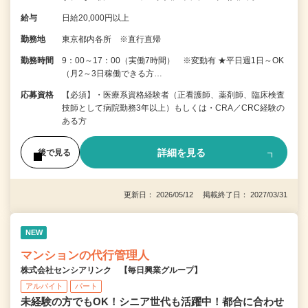
給与
日給20,000円以上
勤務地
東京都内各所 ※直行直帰
勤務時間
9：00～17：00（実働7時間） ※変動有 ★平日週1日～OK
（月2～3日稼働できる方…
応募資格
【必須】・医療系資格経験者（正看護師、薬剤師、臨床検査
技師として病院勤務3年以上）もしくは・CRA／CRC経験の
ある方
詳細を見る
後で見る
更新日： 2026/05/12 掲載終了日： 2027/03/31
NEW
マンションの代行管理人
株式会社センシアリンク 【毎日興業グループ】
アルバイト
パート
未経験の方でもOK！シニア世代も活躍中！都合に合わせ