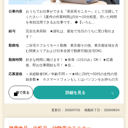
仕事内容
おうちでお仕事ができる『美容系モニター』として活躍して
ください！ 1案件の作業時間は5分〜10分程度。空いた時間
を有効活用できるお仕事です。 ◆【いろん…
給与
完全出来高制 ★謝礼は、最短で当日のうちに受け取れま
す！
勤務地
ご自宅※フルリモート勤務 東京都その他、東京都全域を含
む関東エリアおよび日本全国で勤務可能(在宅OK)
勤務時間
好きな時間に働けます！ ★単発（1日のみ）OK！ ★応募
後、即お仕事開始も可！ ★在…
応募資格
＜未経験者OK／年齢不問＞⇒★特に20代〜50代の女性の登
録多数★ ※スマートフォンもしくはパソコンをお持ちの方
詳細を見る
後で見る
更新日： 2026/07/31 掲載終了日： 2026/08/24