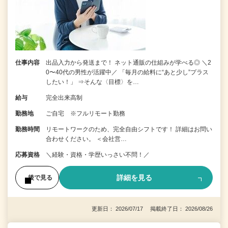
仕事内容
出品入力から発送まで！ ネット通販の仕組みが学べる◎ ＼2
0〜40代の男性が活躍中／ 「毎月の給料に“あと少し”プラス
したい！」 ⇒そんな〈目標〉を…
給与
完全出来高制
勤務地
ご自宅 ※フルリモート勤務
勤務時間
リモートワークのため、完全自由シフトです！ 詳細はお問い
合わせください。 ＜会社営…
応募資格
＼経験・資格・学歴いっさい不問！／
詳細を見る
後で見る
更新日： 2026/07/17 掲載終了日： 2026/08/26