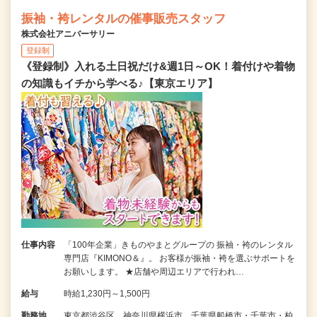
振袖・袴レンタルの催事販売スタッフ
株式会社アニバーサリー
登録制
《登録制》入れる土日祝だけ&週1日～OK！着付けや着物
の知識もイチから学べる♪【東京エリア】
仕事内容
「100年企業」きものやまとグループの 振袖・袴のレンタル
専門店『KIMONO＆』。 お客様が振袖・袴を選ぶサポートを
お願いします。 ★店舗や周辺エリアで行われ…
給与
時給1,230円～1,500円
勤務地
東京都渋谷区、神奈川県横浜市、千葉県船橋市・千葉市・柏