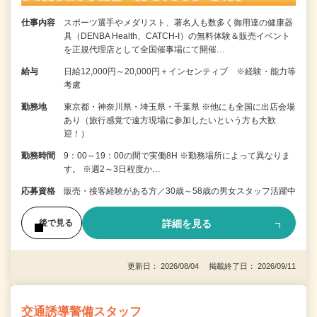
仕事内容
スポーツ選手やメダリスト、著名人も数多く御用達の健康器
具（DENBA Health、CATCH-I）の無料体験＆販売イベント
を正規代理店として全国催事場にて開催…
給与
日給12,000円～20,000円＋インセンティブ ※経験・能力等
考慮
勤務地
東京都・神奈川県・埼玉県・千葉県 ※他にも全国に出店会場
あり（旅行感覚で遠方現場に参加したいという方も大歓
迎！）
勤務時間
9：00～19：00の間で実働8H ※勤務場所によって異なりま
す。 ※週2～3日程度か…
応募資格
販売・接客経験がある方／30歳～58歳の男女スタッフ活躍中
詳細を見る
後で見る
更新日： 2026/08/04 掲載終了日： 2026/09/11
交通誘導警備スタッフ