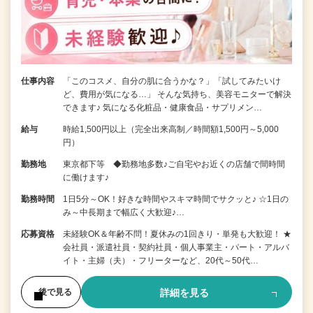
仕事内容
「このコスメ、自分の肌に合うかな？」「試してみたいけ
ど、費用が気になる…」 そんな気持ち、美容モニターで解決
できます♪ 気になる化粧品・健康食品・サプリメン…
給与
時給1,500円以上（完全出来高制／時間額1,500円～5,000
円）
勤務地
東京都下等 ◆勤務地多数♪ご自宅やお近くの店舗で間時間
に働けます♪
勤務時間
1日5分～OK！好きな時間やスキマ時間でサクッと♪ ☆1日の
み～中長期まで幅広く大歓迎♪…
応募資格
未経験OK＆年齢不問！夏休みの1回きり・単発も大歓迎！ ★
会社員・派遣社員・契約社員・個人事業主・パート・アルバ
イト・主婦（夫）・フリーターなど、20代～50代…
詳細を見る
後で見る