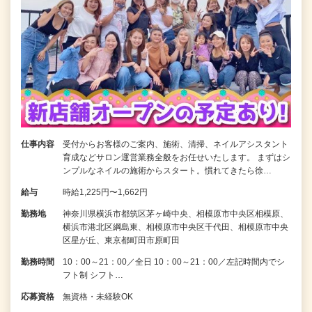
仕事内容
受付からお客様のご案内、施術、清掃、ネイルアシスタント
育成などサロン運営業務全般をお任せいたします。 まずはシ
ンプルなネイルの施術からスタート。慣れてきたら徐…
給与
時給1,225円〜1,662円
勤務地
神奈川県横浜市都筑区茅ヶ崎中央、相模原市中央区相模原、
横浜市港北区綱島東、相模原市中央区千代田、相模原市中央
区星が丘、東京都町田市原町田
勤務時間
10：00～21：00／全日 10：00～21：00／左記時間内でシ
フト制 シフト…
応募資格
無資格・未経験OK