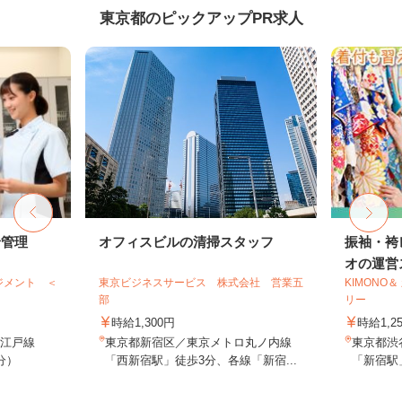
東京都のピックアップPR求人
給管理
オフィスビルの清掃スタッフ
振袖・袴
オの運営ス
ジメント ＜
東京ビジネスサービス 株式会社 営業五
KIMONO
部
リー
時給1,300円
時給1,2
大江戸線
東京都新宿区／東京メトロ丸ノ内線
東京都渋谷
分）
「西新宿駅」徒歩3分、各線「新宿...
「新宿駅