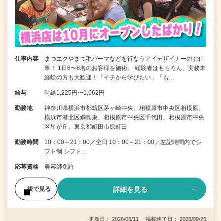
仕事内容
まつエクやまつ毛パーマなどを行なうアイデザイナーのお仕
事！ 1日6〜8名のお客様を施術。 経験者はもちろん、実務未
経験の方も大歓迎！「イチから学びたい」「も…
給与
時給1,225円〜1,662円
勤務地
神奈川県横浜市都筑区茅ヶ崎中央、相模原市中央区相模原、
横浜市港北区綱島東、相模原市中央区千代田、相模原市中央
区星が丘、東京都町田市原町田
勤務時間
10：00～21：00／全日 10：00～21：00／左記時間内でシ
フト制 シフト…
応募資格
美容師免許
詳細を見る
後で見る
更新日： 2026/05/11 掲載終了日： 2026/09/25