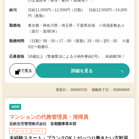
の交通誘導・整理・案内 ＜勤務地＞ …
給与
日給11,000円～12,500円（日勤） 日給12,500円～14,000
円（夜勤）
勤務地
東京都・神奈川県・埼玉県・千葉県全域 ☆現場多数あり
（直行・直帰OK）
勤務時間
《日勤》08：00～17：00 《夜勤》20：00～翌5：00 ※週
3日〜勤務O…
応募資格
18歳以上（警備業法による※例外事由2号）、未経験OK！
詳細を見る
後で見る
更新日： 2026/07/22 掲載終了日： 2026/09/05
NEW
マンションの代務管理員・清掃員
近鉄住宅管理株式会社 首都圏事業本部
アルバイト
パート
未経験スタート・ブランクOK！がっつり働きたい方歓迎