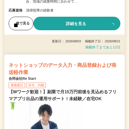
合、現場の就業時間に合わせて…
応募資格
清掃指導の経験者
詳細を見る
後で見る
更新日： 2026/08/03 掲載終了日： 2026/08/21
掲載終了まであと12日
ネットショップのデータ入力・商品登録および発
送軽作業
合同会社Re Start
業務委託
在宅・内職
【Wワーク歓迎！】副業で月15万円前後を見込めるフリ
マアプリ出品の運用サポート！未経験／在宅OK