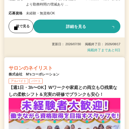
より勤務時間の増減あり …
応募資格
未経験・無資格OK
詳細を見る
後で見る
更新日： 2026/07/30 掲載終了日： 2026/08/17
掲載終了まであと8日
サロンのネイリスト
株式会社 M‘sコーポレーション
アルバイト
パート
【週1日・3h〜OK】Wワークや家庭との両立も◎残業な
しの柔軟シフト＆充実の研修でブランクも安心！