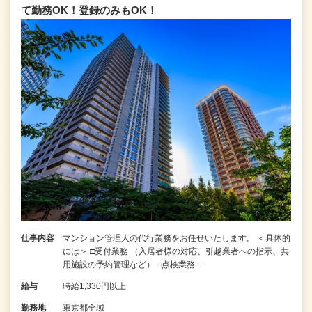
て勤務OK！登録のみもOK！
仕事内容
マンション管理人の代行業務をお任せいたします。 ＜具体的
には＞ □受付業務 （入居者様の対応、引越業者への指示、共
用施設の予約管理など） □点検業務…
給与
時給1,330円以上
勤務地
東京都全域