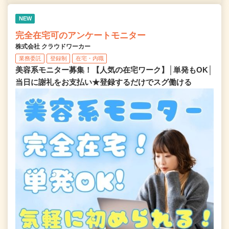
NEW
完全在宅可のアンケートモニター
株式会社 クラウドワーカー
業務委託
登録制
在宅・内職
美容系モニター募集！【人気の在宅ワーク】│単発もOK│
当日に謝礼をお支払い★登録するだけでスグ働ける