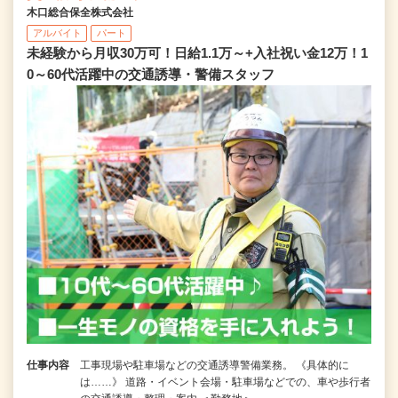
木口総合保全株式会社
アルバイト
パート
未経験から月収30万可！日給1.1万～+入社祝い金12万！1
0～60代活躍中の交通誘導・警備スタッフ
仕事内容
工事現場や駐車場などの交通誘導警備業務。 《具体的に
は……》 道路・イベント会場・駐車場などでの、車や歩行者