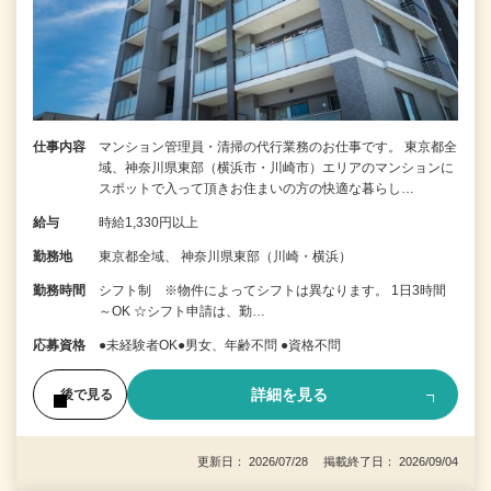
仕事内容
マンション管理員・清掃の代行業務のお仕事です。 東京都全
域、神奈川県東部（横浜市・川崎市）エリアのマンションに
スポットで入って頂きお住まいの方の快適な暮らし…
給与
時給1,330円以上
勤務地
東京都全域、 神奈川県東部（川崎・横浜）
勤務時間
シフト制 ※物件によってシフトは異なります。 1日3時間
～OK ☆シフト申請は、勤…
応募資格
●未経験者OK●男女、年齢不問 ●資格不問
詳細を見る
後で見る
更新日： 2026/07/28 掲載終了日： 2026/09/04