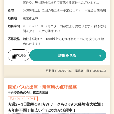
案件や、弊社以外の場所で実施する案件もございます…
給与
5,000円以上（1回のモニター参加につき） ※完全出来高制
勤務地
東京都全域
勤務時間
9：00～17：00（モニター内容により異なります） 好きな時
間＆タイミングで勤務OK！…
応募資格
治験未経験OK 18歳以上であれば初めての方も安心して始
められます！
詳細を見る
後で見る
更新日： 2026/07/21 掲載終了日： 2026/11/13
観光バスの出庫・帰庫時の点呼業務
中央交通株式会社 東京営業所
アルバイト
パート
★週2～3日勤務OK!★WワークもOK★未経験者大歓迎！
★年齢不問！幅広い年代の方が活躍中！