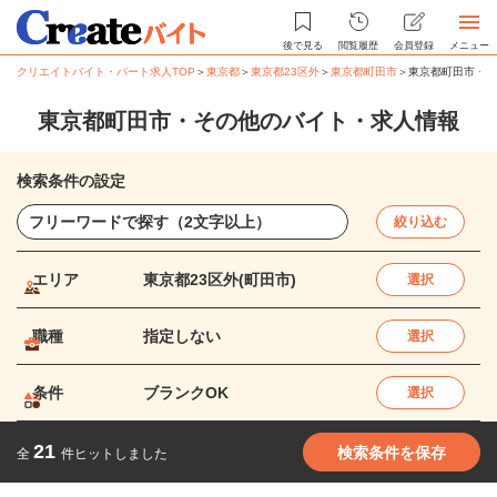
後で見る
閲覧履歴
会員登録
メニュー
クリエイトバイト・パート求人TOP
＞
東京都
＞
東京都23区外
＞
東京都町田市
＞
東京都町田市・そ
東京都町田市・その他のバイト・求人情報
検索条件の設定
絞り込む
エリア
東京都23区外(町田市)
選択
職種
指定しない
選択
条件
ブランクOK
選択
21
検索条件を保存
全
件ヒットしました