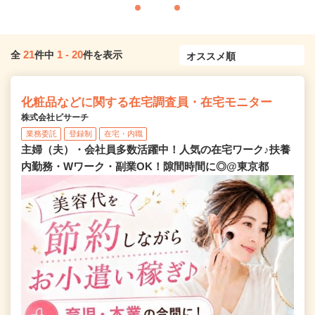
21
1
-
20
全
件中
件を表示
化粧品などに関する在宅調査員・在宅モニター
株式会社ビサーチ
業務委託
登録制
在宅・内職
主婦（夫）・会社員多数活躍中！人気の在宅ワーク♪扶養
内勤務・Wワーク・副業OK！隙間時間に◎@東京都