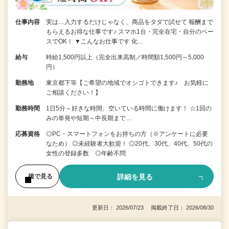
仕事内容
実は…入力するだけじゃなく、商品をタダで試せて 報酬まで
もらえるお得な仕事です♪ スマホ1台・完全在宅・自分のペー
スでOK！ ▼こんなお仕事です 化…
給与
時給1,500円以上（完全出来高制／時間額1,500円～5,000
円）
勤務地
東京都下等【ご希望の地域でオシゴトできます♪ お気軽に
ご相談ください！】
勤務時間
1日5分～好きな時間、空いている時間に働けます！ ☆1回の
みの単発や短期～中長期まで…
応募資格
◎PC・スマートフォンをお持ちの方（※アンケートに必要
なため） ◎未経験者大歓迎！ ◎20代、30代、40代、50代の
女性の登録多数 ◎年齢不問
詳細を見る
後で見る
更新日： 2026/07/23 掲載終了日： 2026/08/30