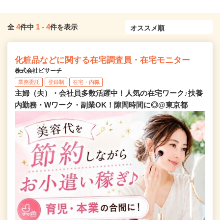
4
1
-
4
全
件中
件を表示
化粧品などに関する在宅調査員・在宅モニター
株式会社ビサーチ
業務委託
登録制
在宅・内職
主婦（夫）・会社員多数活躍中！人気の在宅ワーク♪扶養
内勤務・Wワーク・副業OK！隙間時間に◎@東京都