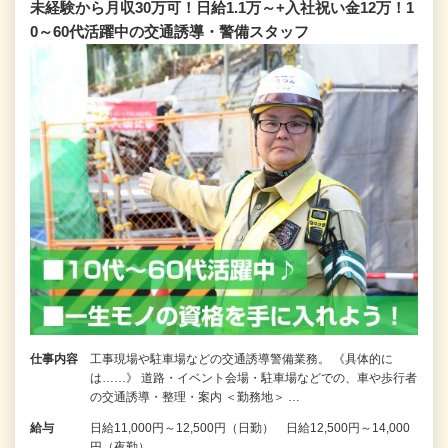
未経験から月収30万可！日給1.1万～+入社祝い金12万！1
0～60代活躍中の交通誘導・警備スタッフ
仕事内容
工事現場や駐車場などの交通誘導警備業務。 《具体的に
は……》 道路・イベント会場・駐車場などでの、車や歩行者
の交通誘導・整理・案内 ＜勤務地＞ …
給与
日給11,000円～12,500円（日勤） 日給12,500円～14,000
円（夜勤）