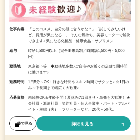
仕事内容
「このコスメ、自分の肌に合うかな？」「試してみたいけ
ど、費用が気になる…」 そんな気持ち、美容モニターで解決
できます♪ 気になる化粧品・健康食品・サプリメン…
給与
時給1,500円以上（完全出来高制／時間額1,500円～5,000
円）
勤務地
東京都下等 ◆勤務地多数♪ご自宅やお近くの店舗で間時間
に働けます♪
勤務時間
1日5分～OK！好きな時間やスキマ時間でサクッと♪ ☆1日の
み～中長期まで幅広く大歓迎♪…
応募資格
未経験OK＆年齢不問！夏休みの1回きり・単発も大歓迎！ ★
会社員・派遣社員・契約社員・個人事業主・パート・アルバ
イト・主婦（夫）・フリーターなど、20代～50代…
詳細を見る
後で見る