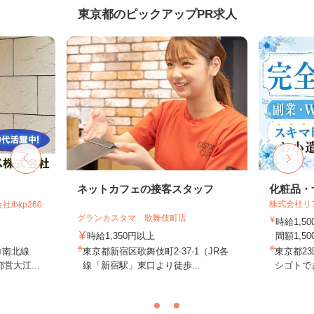
東京都のピックアップPR求人
ネットカフェの接客スタッフ
化粧品・
株式会社リ
hkp260
グランカスタマ 歌舞伎町店
時給1,
時給1,350円以上
間額1,500
ロ南北線
東京都新宿区歌舞伎町2-37-1（JR各
東京都2
営大江...
線「新宿駅」東口より徒歩...
シゴトでき