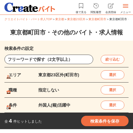
後で見る
閲覧履歴
会員登録
メニュー
クリエイトバイト・パート求人TOP
＞
東京都
＞
東京都23区外
＞
東京都町田市
＞
東京都町田市・そ
東京都町田市・その他のバイト・求人情報
検索条件の設定
絞り込む
エリア
東京都23区外(町田市)
選択
職種
指定しない
選択
条件
外国人(籍)活躍中
選択
4
検索条件を保存
全
件ヒットしました