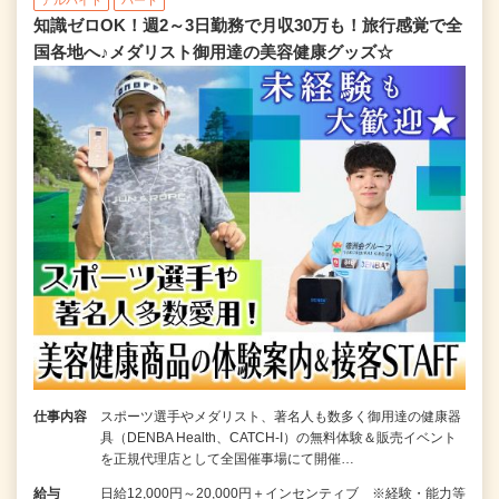
アルバイト
パート
知識ゼロOK！週2～3日勤務で月収30万も！旅行感覚で全
国各地へ♪メダリスト御用達の美容健康グッズ☆
仕事内容
スポーツ選手やメダリスト、著名人も数多く御用達の健康器
具（DENBA Health、CATCH-I）の無料体験＆販売イベント
を正規代理店として全国催事場にて開催…
給与
日給12,000円～20,000円＋インセンティブ ※経験・能力等