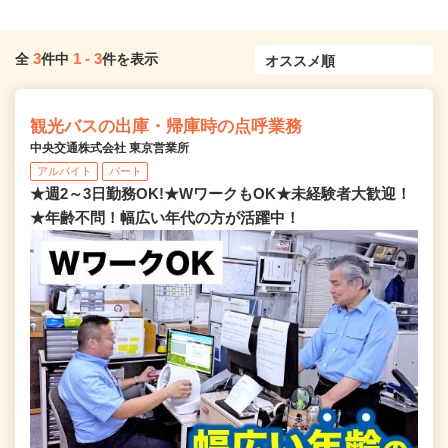
3
1
-
3
全
件中
件を表示
観光バスの出庫・帰庫時の点呼業務
中央交通株式会社 東京営業所
アルバイト
パート
★週2～3日勤務OK!★WワークもOK★未経験者大歓迎！
★年齢不問！幅広い年代の方が活躍中！