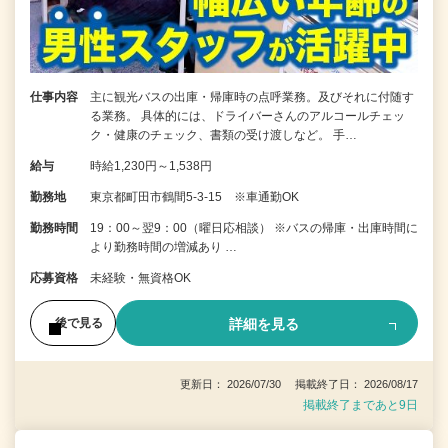
仕事内容
主に観光バスの出庫・帰庫時の点呼業務。及びそれに付随す
る業務。 具体的には、ドライバーさんのアルコールチェッ
ク・健康のチェック、書類の受け渡しなど。 手…
給与
時給1,230円～1,538円
勤務地
東京都町田市鶴間5-3-15 ※車通勤OK
勤務時間
19：00～翌9：00（曜日応相談） ※バスの帰庫・出庫時間に
より勤務時間の増減あり …
応募資格
未経験・無資格OK
詳細を見る
後で見る
更新日： 2026/07/30 掲載終了日： 2026/08/17
掲載終了まであと9日