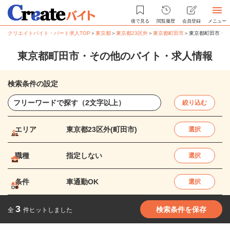
後で見る
閲覧履歴
会員登録
メニュー
クリエイトバイト・パート求人TOP
＞
東京都
＞
東京都23区外
＞
東京都町田市
＞
東京都町田市・そ
東京都町田市・その他のバイト・求人情報
検索条件の設定
絞り込む
エリア
東京都23区外(町田市)
選択
職種
指定しない
選択
条件
車通勤OK
選択
3
検索条件を保存
全
件ヒットしました