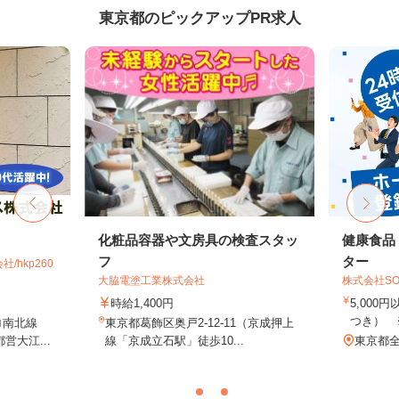
東京都のピックアップPR求人
化粧品容器や文房具の検査スタッ
健康食品
フ
ター
hkp260
大脇電塗工業株式会社
株式会社SO
時給1,400円
5,000
つき） 
ロ南北線
東京都葛飾区奥戸2-12-11（京成押上
営大江...
線「京成立石駅」徒歩10...
東京都