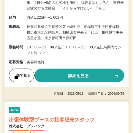
事！ 1日6〜8名のお客様を施術。 経験者はもちろん、実務未
経験の方も大歓迎！「イチから学びたい」「も…
給与
時給1,225円〜1,662円
勤務地
神奈川県横浜市都筑区茅ヶ崎中央、相模原市中央区相模原、
横浜市港北区綱島東、相模原市中央区千代田、相模原市中央
区星が丘、東京都町田市原町田
勤務時間
10：00～21：00／全日 10：00～21：00／左記時間内でシ
フト制 シフト…
応募資格
美容師免許
詳細を見る
後で見る
更新日： 2026/05/11 掲載終了日： 2026/09/25
NEW
出張体験型ブースの接客販売スタッフ
株式会社 プレバンク