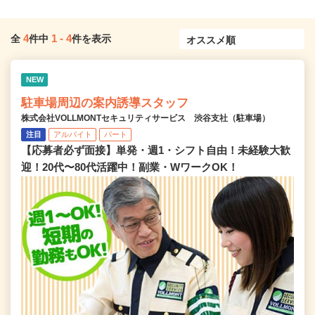
4
1
-
4
全
件中
件を表示
NEW
駐車場周辺の案内誘導スタッフ
株式会社VOLLMONTセキュリティサービス 渋谷支社（駐車場）
注目
アルバイト
パート
【応募者必ず面接】単発・週1・シフト自由！未経験大歓
迎！20代〜80代活躍中！副業・WワークOK！