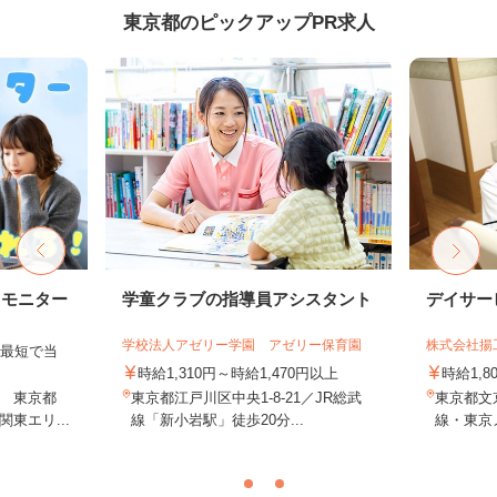
東京都のピックアップPR求人
トモニター
学童クラブの指導員アシスタント
デイサー
学校法人アゼリー学園 アゼリー保育園
株式会社揚
、最短で当
！
時給1,310円～時給1,470円以上
時給1,
 東京都
東京都江戸川区中央1-8-21／JR総武
東京都文京
東エリ...
線「新小岩駅」徒歩20分...
線・東京