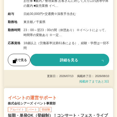
お仕事 ■案内／整理業務 お客さんに対して入り口の誘導や席
の案内 ■販売業務 イベ…
給与
日給30,000円+交通費※深夜手当含む
勤務地
東京都／千葉県
勤務時間
23：00～翌23：00の間（休憩あり） ※イベントによって、
時間帯の変動あり ※一定…
応募資格
18歳以上（労働基準法第61条による）、経験・学歴は一切不
問
詳細を見る
後で見る
更新日： 2026/07/13 掲載終了日： 2026/08/10
掲載終了まであと3日
イベントの運営サポート
株式会社シアーズ イベント事業部
アルバイト
パート
登録制
短期・単発OK（登録制）！コンサート・フェス・ライブ