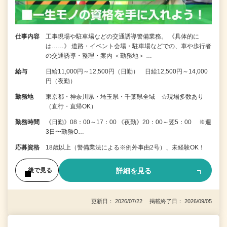
仕事内容
工事現場や駐車場などの交通誘導警備業務。 《具体的に
は……》 道路・イベント会場・駐車場などでの、車や歩行者
の交通誘導・整理・案内 ＜勤務地＞ …
給与
日給11,000円～12,500円（日勤） 日給12,500円～14,000
円（夜勤）
勤務地
東京都・神奈川県・埼玉県・千葉県全域 ☆現場多数あり
（直行・直帰OK）
勤務時間
《日勤》08：00～17：00 《夜勤》20：00～翌5：00 ※週
3日〜勤務O…
応募資格
18歳以上（警備業法による※例外事由2号）、未経験OK！
詳細を見る
後で見る
更新日： 2026/07/22 掲載終了日： 2026/09/05