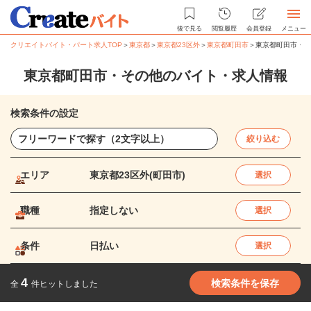
後で見る
閲覧履歴
会員登録
メニュー
クリエイトバイト・パート求人TOP
＞
東京都
＞
東京都23区外
＞
東京都町田市
＞
東京都町田市・そ
東京都町田市・その他のバイト・求人情報
検索条件の設定
絞り込む
エリア
東京都23区外(町田市)
選択
職種
指定しない
選択
条件
日払い
選択
4
検索条件を保存
全
件ヒットしました