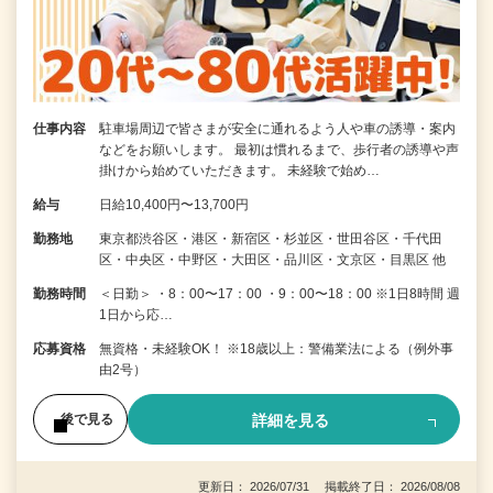
仕事内容
駐車場周辺で皆さまが安全に通れるよう人や車の誘導・案内
などをお願いします。 最初は慣れるまで、歩行者の誘導や声
掛けから始めていただきます。 未経験で始め…
給与
日給10,400円〜13,700円
勤務地
東京都渋谷区・港区・新宿区・杉並区・世田谷区・千代田
区・中央区・中野区・大田区・品川区・文京区・目黒区 他
勤務時間
＜日勤＞ ・8：00〜17：00 ・9：00〜18：00 ※1日8時間 週
1日から応…
応募資格
無資格・未経験OK！ ※18歳以上：警備業法による（例外事
由2号）
詳細を見る
後で見る
更新日： 2026/07/31 掲載終了日： 2026/08/08