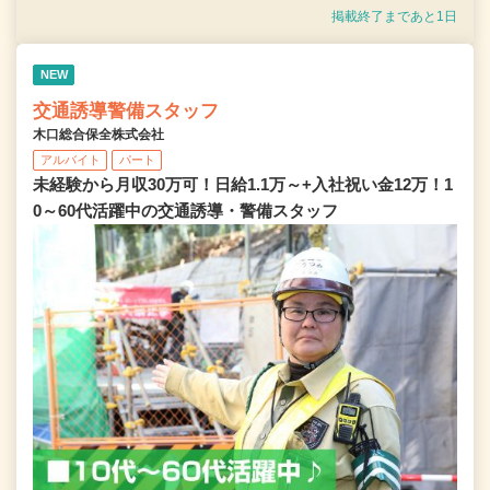
掲載終了まであと1日
NEW
交通誘導警備スタッフ
木口総合保全株式会社
アルバイト
パート
未経験から月収30万可！日給1.1万～+入社祝い金12万！1
0～60代活躍中の交通誘導・警備スタッフ