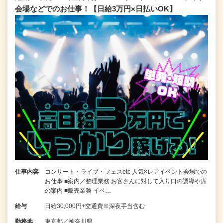
会場などでのお仕事！【日給3万円×日払いOK】
仕事内容
コンサート・ライブ・フェスetc 人気×レアイベント会場での
お仕事 ■案内／整理業務 お客さんに対して入り口の誘導や席
の案内 ■販売業務 イベ…
給与
日給30,000円+交通費※深夜手当含む
勤務地
東京都／神奈川県