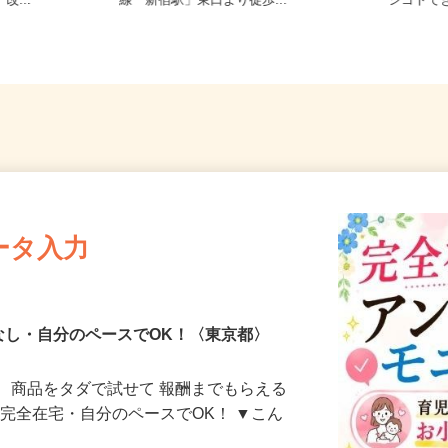
7-3（JR
東京都新宿区歌舞伎町2-37-1（JR各
東京都
改...
線「新宿駅」東口より徒歩...
シゴトで
ータ入力
なし・自分のペースでOK！〈東京都〉
、商品をタダで試せて 報酬までもらえる
・完全在宅・自分のペースでOK！ ▼こん