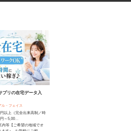
・サプリの在宅データ入
振袖・袴レンタル、フォトスタ
ジオの運営スタッ...
リアル・フェイス
KIMONO＆ 新宿店／株式会社アニバーサ
リー
,500円以上（完全出来高制／時
00円～5,00...
時給1,250円～1,350円以上＋手当