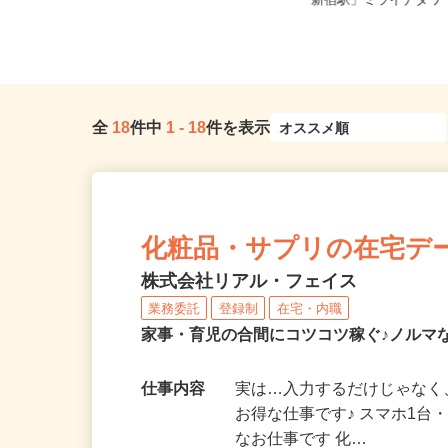
東京都23区内等【ご希望の地域でオ
東京都渋谷区千駄ヶ谷5-2
シゴトできます♪ お気軽にご相...
「新宿駅」ミライナタワー
全
18
件中
1
-
18
件を表示
化粧品・サプリの在宅デ
株式会社リアル・フェイス
業務委託
登録制
在宅・内職
家事・育児の合間にコツコツ稼ぐ♪ノルマ
仕事内容
実は…入力するだけじゃなく
お得な仕事です♪ スマホ1台