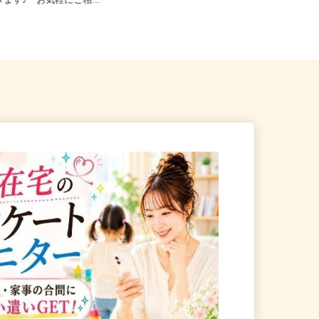
23区内等【ご希望の地域でオ
東京都渋谷区千駄ヶ谷5-27-3（JR
きます♪ お気軽にご相...
「新宿駅」ミライナタワー改...