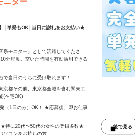
モニター
】│単発もOK│当日に謝礼をお支払い★
美容系モニター』として活躍してくださ
分〜10分程度。空いた時間を有効活用できる
最短で当日のうちに受け取れます！
 東京都その他、東京都全域を含む関東エ
(在宅OK)
単発（1日のみ）OK！ ★応募後、即お仕事