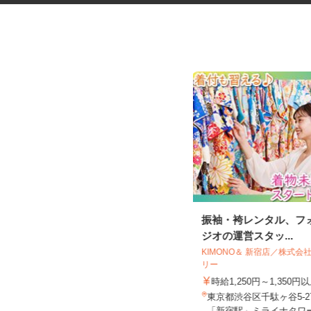
化粧品・サプリの在宅データ入
振袖・袴レンタル、フ
力
ジオの運営スタッ...
株式会社リアル・フェイス
KIMONO＆ 新宿店／株式
リー
時給1,500円以上（完全出来高制／時
間額1,500円～5,00...
時給1,250円～1,350