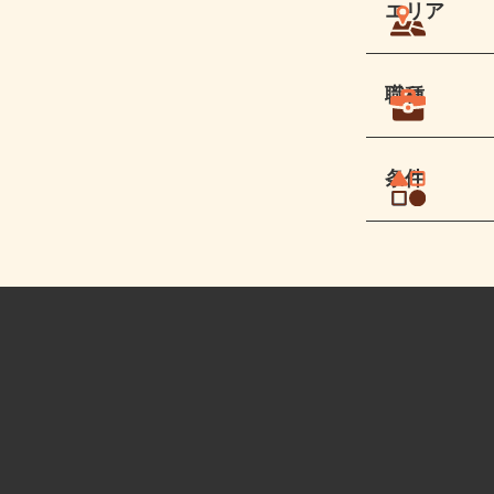
エリア
職種
条件