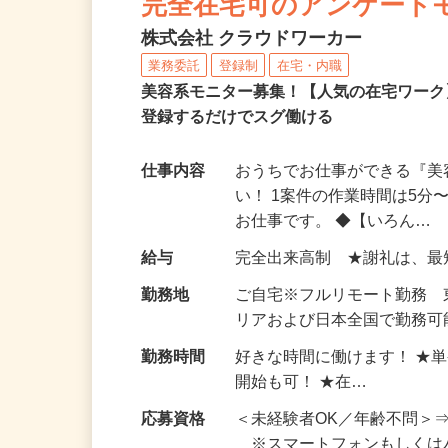
完全在宅可のアンケート
株式会社 クラウドワーカー
業務委託
登録制
在宅・内職
美容系モニター募集！【人気の在宅ワーク
登録するだけでスグ働ける
仕事内容
おうちでお仕事ができる『
い！ 1案件の作業時間は5
お仕事です。 ◆【いろん…
給与
完全出来高制 ★謝礼は、
勤務地
ご自宅※フルリモート勤務
リアおよび日本全国で勤務可能
勤務時間
好きな時間に働けます！ ★
開始も可！ ★在…