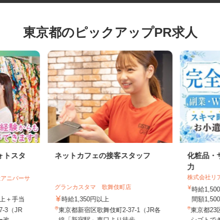
東京都のピックアップPR求人
ォトスタ
ネットカフェの接客スタッフ
化粧品
力
株式会社
会社アニバーサ
グランカスタマ 歌舞伎町店
時給1
円以上＋手当
時給1,350円以上
間額1,5