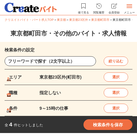
後で見る
閲覧履歴
会員登録
メニュー
クリエイトバイト・パート求人TOP
＞
東京都
＞
東京都23区外
＞
東京都町田市
＞
東京都町田市・そ
東京都町田市・その他のバイト・求人情報
検索条件の設定
絞り込む
エリア
東京都23区外(町田市)
選択
職種
指定しない
選択
条件
9～15時の仕事
選択
4
検索条件を保存
全
件ヒットしました