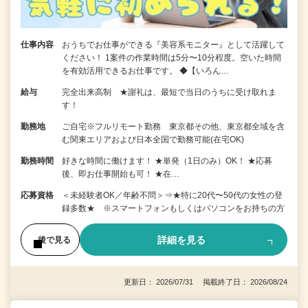
仕事内容
おうちでお仕事ができる『美容系モニター』として活躍して
ください！ 1案件の作業時間は5分〜10分程度。空いた時間
を有効活用できるお仕事です。 ◆【いろん…
給与
完全出来高制 ★謝礼は、最短で当日のうちに受け取れま
す！
勤務地
ご自宅※フルリモート勤務 東京都その他、東京都全域を含
む関東エリアおよび日本全国で勤務可能(在宅OK)
勤務時間
好きな時間に働けます！ ★単発（1日のみ）OK！ ★応募
後、即お仕事開始も可！ ★在…
応募資格
＜未経験者OK／年齢不問＞⇒★特に20代〜50代の女性の登
録多数★ ※スマートフォンもしくはパソコンをお持ちの方
詳細を見る
後で見る
更新日： 2026/07/31 掲載終了日： 2026/08/24