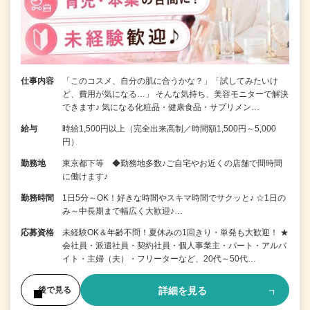
仕事内容
「このコスメ、自分の肌に合うかな？」「試してみたいけ
ど、費用が気になる…」 そんな気持ち、美容モニターで解決
できます♪ 気になる化粧品・健康食品・サプリメン…
給与
時給1,500円以上（完全出来高制／時間額1,500円～5,000
円）
勤務地
東京都下等 ◆勤務地多数♪ご自宅やお近くの店舗で間時間
に働けます♪
勤務時間
1日5分～OK！好きな時間やスキマ時間でサクッと♪ ☆1日の
み～中長期まで幅広く大歓迎♪…
応募資格
未経験OK＆年齢不問！夏休みの1回きり・単発も大歓迎！ ★
会社員・派遣社員・契約社員・個人事業主・パート・アルバ
イト・主婦（夫）・フリーターなど、20代～50代…
詳細を見る
後で見る