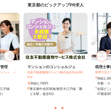
東京都のピックアップPR求人
給管理
マンションのコンシェルジュ
税理士事
税理士法人
ジメント ＜
住友不動産建物サービス株式会社/hcp260
07a
時給1,3
時給1,700円
年数・ス
大江戸線
東京都中央区晴海/都営大江戸線「勝
全国どこ
分）
どき駅」徒歩5分
47都道