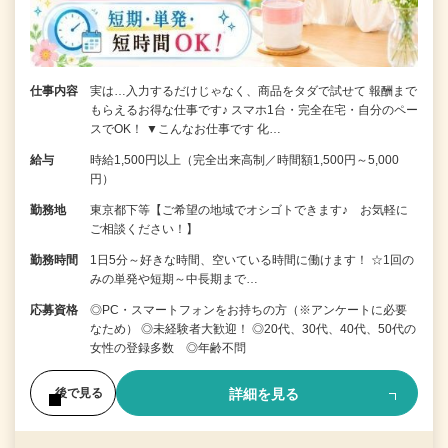
仕事内容
実は…入力するだけじゃなく、商品をタダで試せて 報酬まで
もらえるお得な仕事です♪ スマホ1台・完全在宅・自分のペー
スでOK！ ▼こんなお仕事です 化…
給与
時給1,500円以上（完全出来高制／時間額1,500円～5,000
円）
勤務地
東京都下等【ご希望の地域でオシゴトできます♪ お気軽に
ご相談ください！】
勤務時間
1日5分～好きな時間、空いている時間に働けます！ ☆1回の
みの単発や短期～中長期まで…
応募資格
◎PC・スマートフォンをお持ちの方（※アンケートに必要
なため） ◎未経験者大歓迎！ ◎20代、30代、40代、50代の
女性の登録多数 ◎年齢不問
詳細を見る
後で見る