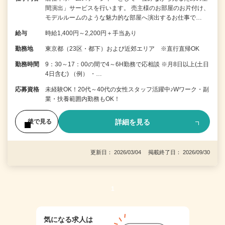
間演出」サービスを行います。 売主様のお部屋のお片付け、
モデルルームのような魅力的な部屋へ演出するお仕事で…
給与
時給1,400円～2,200円＋手当あり
勤務地
東京都（23区・都下）および近郊エリア ※直行直帰OK
勤務時間
9：30～17：00の間で4～6H勤務で応相談 ※月8日以上(土日
4日含む) （例） ・…
応募資格
未経験OK！20代～40代の女性スタッフ活躍中♪Wワーク・副
業・扶養範囲内勤務もOK！
詳細を見る
後で見る
更新日： 2026/03/04 掲載終了日： 2026/09/30
1
気になる求人は