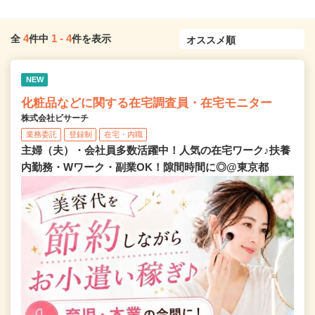
4
1
-
4
全
件中
件を表示
NEW
化粧品などに関する在宅調査員・在宅モニター
株式会社ビサーチ
業務委託
登録制
在宅・内職
主婦（夫）・会社員多数活躍中！人気の在宅ワーク♪扶養
内勤務・Wワーク・副業OK！隙間時間に◎@東京都