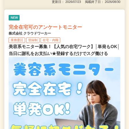
更新日： 2026/07/23 掲載終了日： 2026/08/30
NEW
完全在宅可のアンケートモニター
株式会社 クラウドワーカー
業務委託
登録制
在宅・内職
美容系モニター募集！【人気の在宅ワーク】│単発もOK│
当日に謝礼をお支払い★登録するだけでスグ働ける