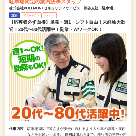
駐車場周辺の案内誘導スタッフ
株式会社VOLLMONTセキュリティサービス 渋谷支社（駐車場）
注目
アルバイト
パート
【応募者必ず面接】単発・週1・シフト自由！未経験大歓
迎！20代〜80代活躍中！副業・WワークOK！
仕事内容
駐車場周辺で皆さまが安全に通れるよう人や車の誘導・案内
などをお願いします。 最初は慣れるまで、歩行者の誘導や声