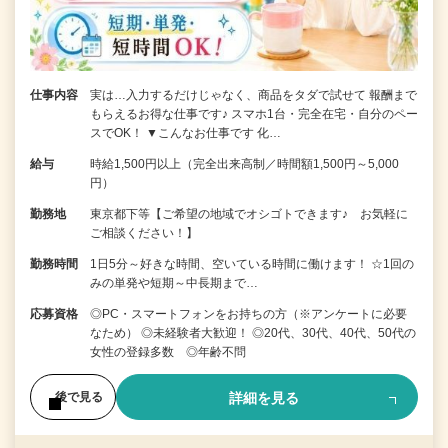
仕事内容
実は…入力するだけじゃなく、商品をタダで試せて 報酬まで
もらえるお得な仕事です♪ スマホ1台・完全在宅・自分のペー
スでOK！ ▼こんなお仕事です 化…
給与
時給1,500円以上（完全出来高制／時間額1,500円～5,000
円）
勤務地
東京都下等【ご希望の地域でオシゴトできます♪ お気軽に
ご相談ください！】
勤務時間
1日5分～好きな時間、空いている時間に働けます！ ☆1回の
みの単発や短期～中長期まで…
応募資格
◎PC・スマートフォンをお持ちの方（※アンケートに必要
なため） ◎未経験者大歓迎！ ◎20代、30代、40代、50代の
女性の登録多数 ◎年齢不問
詳細を見る
後で見る