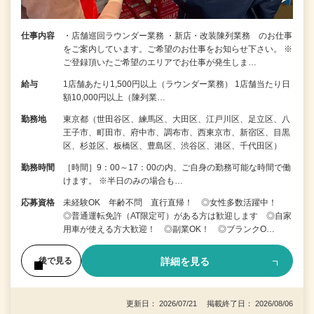
仕事内容
・店舗巡回ラウンダー業務 ・新店・改装陳列業務 のお仕事
をご案内しています。ご希望のお仕事をお知らせ下さい。 ※
ご登録頂いたご希望のエリアでお仕事が発生しま…
給与
1店舗あたり1,500円以上（ラウンダー業務） 1店舗当たり日
額10,000円以上（陳列業…
勤務地
東京都（世田谷区、練馬区、大田区、江戸川区、足立区、八
王子市、町田市、府中市、調布市、西東京市、新宿区、目黒
区、杉並区、板橋区、豊島区、渋谷区、港区、千代田区）
勤務時間
［時間］9：00～17：00の内、ご自身の勤務可能な時間で働
けます。 ※半日のみの場合も…
応募資格
未経験OK 年齢不問 直行直帰！ ◎女性多数活躍中！
◎普通運転免許（AT限定可）がある方は歓迎します ◎自家
用車が使える方大歓迎！ ◎副業OK！ ◎ブランクO…
詳細を見る
後で見る
更新日： 2026/07/21 掲載終了日： 2026/08/06