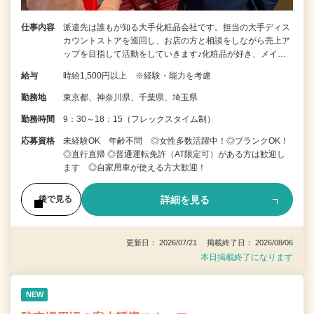
仕事内容
派遣先は誰もが知る大手化粧品会社です。担当の大手ディス
カウントストアを巡回し、お店の方と相談をしながら売上ア
ップを目指して活動をしていきます♪化粧品が好き、メイ…
給与
時給1,500円以上 ※経験・能力を考慮
勤務地
東京都、神奈川県、千葉県、埼玉県
勤務時間
9：30～18：15（フレックスタイム制）
応募資格
未経験OK 年齢不問 ◎女性多数活躍中！◎ブランクOK！
◎直行直帰 ◎普通運転免許（AT限定可）がある方は歓迎し
ます ◎自家用車が使える方大歓迎！
詳細を見る
後で見る
更新日： 2026/07/21 掲載終了日： 2026/08/06
本日掲載終了になります
NEW