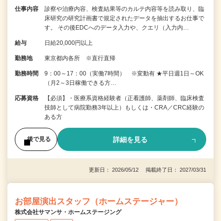
仕事内容
診察や治療内容、検査結果等のカルテ内容等を読み取り、臨
床研究の研究計画書で規定されたデータを抽出するお仕事で
す。 その後EDCへのデータ入力や、クエリ（入力内…
給与
日給20,000円以上
勤務地
東京都内各所 ※直行直帰
勤務時間
9：00～17：00（実働7時間） ※変動有 ★平日週1日～OK
（月2～3日稼働できる方…
応募資格
【必須】・医療系資格経験者（正看護師、薬剤師、臨床検査
技師として病院勤務3年以上）もしくは・CRA／CRC経験の
ある方
詳細を見る
後で見る
更新日： 2026/05/12 掲載終了日： 2027/03/31
お部屋演出スタッフ（ホームステージャー）
株式会社サマンサ・ホームステージング