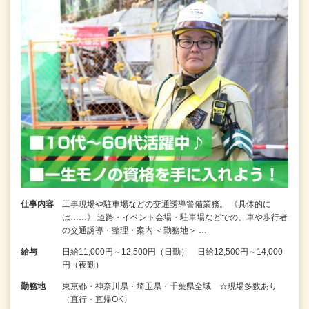
仕事内容
工事現場や駐車場などの交通誘導警備業務。 《具体的に
は……》 道路・イベント会場・駐車場などでの、車や歩行者
の交通誘導・整理・案内 ＜勤務地＞ …
給与
日給11,000円～12,500円（日勤） 日給12,500円～14,000
円（夜勤）
勤務地
東京都・神奈川県・埼玉県・千葉県全域 ☆現場多数あり
（直行・直帰OK）