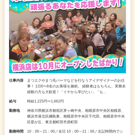
仕事内容
まつエクやまつ毛パーマなどを行なうアイデザイナーのお仕
事！ 1日6〜8名のお客様を施術。 経験者はもちろん、実務未
経験の方も大歓迎！「イチから学びたい」「も…
給与
時給1,225円〜1,662円
勤務地
神奈川県横浜市都筑区茅ヶ崎中央、相模原市中央区相模原、
横浜市港北区綱島東、相模原市中央区千代田、相模原市中央
区星が丘、東京都町田市原町田
勤務時間
10：00～21：00／全日 10：00～21：00／左記時間内でシ