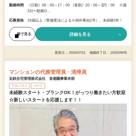
勤務時間
《日勤》08：00～17：00 《夜勤》20：00～翌5：00 ※週
3日〜勤務O…
応募資格
18歳以上（警備業法による※例外事由2号）、未経験OK！
詳細を見る
後で見る
更新日： 2026/07/22 掲載終了日： 2026/09/05
マンションの代務管理員・清掃員
近鉄住宅管理株式会社 首都圏事業本部
アルバイト
パート
未経験スタート・ブランクOK！がっつり働きたい方歓迎
☆新しいスタートを応援します！！