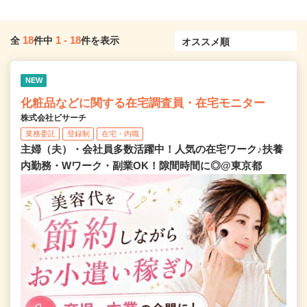
18
1
-
18
全
件中
件を表示
NEW
化粧品などに関する在宅調査員・在宅モニター
株式会社ビサーチ
業務委託
登録制
在宅・内職
主婦（夫）・会社員多数活躍中！人気の在宅ワーク♪扶養
内勤務・Wワーク・副業OK！隙間時間に◎@東京都