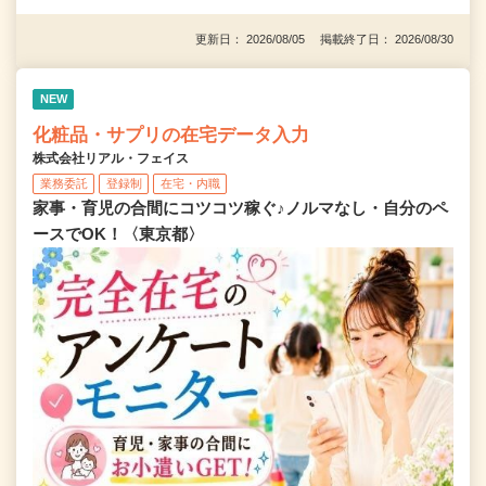
更新日： 2026/08/05 掲載終了日： 2026/08/30
NEW
化粧品・サプリの在宅データ入力
株式会社リアル・フェイス
業務委託
登録制
在宅・内職
家事・育児の合間にコツコツ稼ぐ♪ノルマなし・自分のペ
ースでOK！〈東京都〉