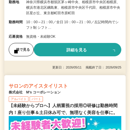
勤務地
神奈川県横浜市都筑区茅ヶ崎中央、相模原市中央区相模原、
横浜市港北区綱島東、相模原市中央区千代田、相模原市中央
区星が丘、東京都町田市原町田
勤務時間
10：00～21：00／全日 10：00～21：00／左記時間内でシ
フト制 シフト…
応募資格
無資格・未経験OK
詳細を見る
後で見る
更新日： 2026/05/11 掲載終了日： 2026/09/25
サロンのアイスタイリスト
株式会社 M‘s コーポレーション
アルバイト
パート
【未経験からプロへ】人柄重視の採用◎研修は勤務時間
内！座り仕事＆土日休み可で、無理なく美容を仕事に。