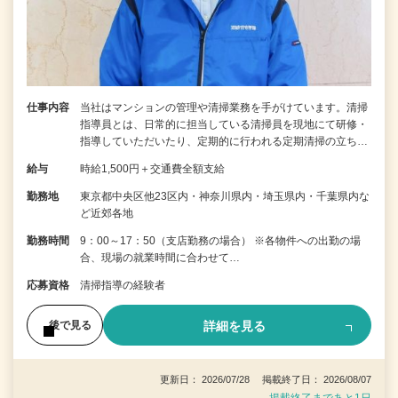
仕事内容
当社はマンションの管理や清掃業務を手がけています。清掃
指導員とは、日常的に担当している清掃員を現地にて研修・
指導していただいたり、定期的に行われる定期清掃の立ち…
給与
時給1,500円＋交通費全額支給
勤務地
東京都中央区他23区内・神奈川県内・埼玉県内・千葉県内な
ど近郊各地
勤務時間
9：00～17：50（支店勤務の場合） ※各物件への出勤の場
合、現場の就業時間に合わせて…
応募資格
清掃指導の経験者
詳細を見る
後で見る
更新日： 2026/07/28 掲載終了日： 2026/08/07