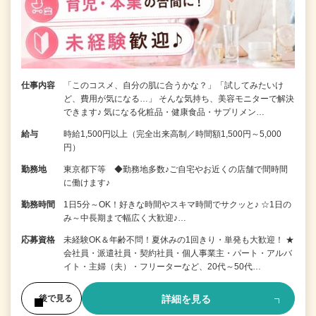
仕事内容
「このコスメ、自分の肌に合うかな？」「試してみたいけ
ど、費用が気になる…」 そんな気持ち、美容モニターで解決
できます♪ 気になる化粧品・健康食品・サプリメン…
給与
時給1,500円以上（完全出来高制／時間額1,500円～5,000
円）
勤務地
東京都下等 ◆勤務地多数♪ご自宅やお近くの店舗で間時間
に働けます♪
勤務時間
1日5分～OK！好きな時間やスキマ時間でサクッと♪ ☆1日の
み～中長期まで幅広く大歓迎♪…
応募資格
未経験OK＆年齢不問！夏休みの1回きり・単発も大歓迎！ ★
会社員・派遣社員・契約社員・個人事業主・パート・アルバ
イト・主婦（夫）・フリーターなど、20代～50代…
詳細を見る
後で見る