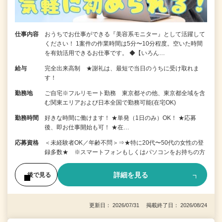
仕事内容
おうちでお仕事ができる『美容系モニター』として活躍して
ください！ 1案件の作業時間は5分〜10分程度。空いた時間
を有効活用できるお仕事です。 ◆【いろん…
給与
完全出来高制 ★謝礼は、最短で当日のうちに受け取れま
す！
勤務地
ご自宅※フルリモート勤務 東京都その他、東京都全域を含
む関東エリアおよび日本全国で勤務可能(在宅OK)
勤務時間
好きな時間に働けます！ ★単発（1日のみ）OK！ ★応募
後、即お仕事開始も可！ ★在…
応募資格
＜未経験者OK／年齢不問＞⇒★特に20代〜50代の女性の登
録多数★ ※スマートフォンもしくはパソコンをお持ちの方
詳細を見る
後で見る
更新日： 2026/07/31 掲載終了日： 2026/08/24