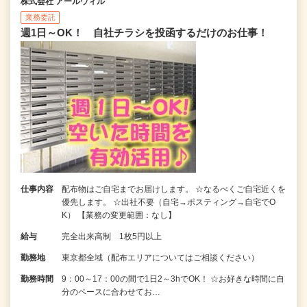
株式会社 アールウィル
業務委託
週1日～OK！ 自社チラシを投函するだけのお仕事！
仕事内容
配布物はご自宅までお届けします。 ☆なるべくご自宅近くを
優先します。 ☆出社不要（自宅→ポスティング→自宅でO
K） 【業務の変更範囲：なし】
給与
完全出来高制 1枚5円以上
勤務地
東京都全域（配布エリアについてはご相談ください）
勤務時間
9：00～17：00の間で1日2～3hでOK！ ☆お好きな時間に自
分のペースに合わせてお…