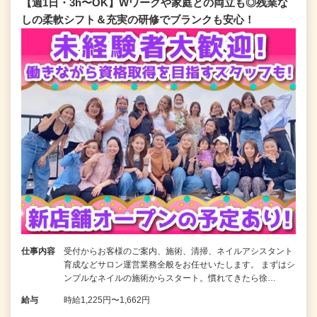
【週1日・3h〜OK】Wワークや家庭との両立も◎残業な
しの柔軟シフト＆充実の研修でブランクも安心！
仕事内容
受付からお客様のご案内、施術、清掃、ネイルアシスタント
育成などサロン運営業務全般をお任せいたします。 まずはシ
ンプルなネイルの施術からスタート。慣れてきたら徐…
給与
時給1,225円〜1,662円