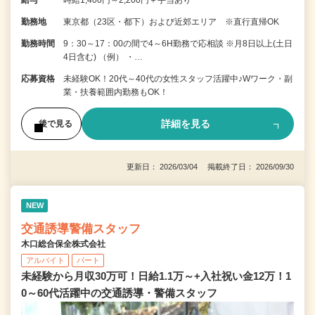
勤務地
東京都（23区・都下）および近郊エリア ※直行直帰OK
勤務時間
9：30～17：00の間で4～6H勤務で応相談 ※月8日以上(土日
4日含む) （例） ・…
応募資格
未経験OK！20代～40代の女性スタッフ活躍中♪Wワーク・副
業・扶養範囲内勤務もOK！
詳細を見る
後で見る
更新日： 2026/03/04 掲載終了日： 2026/09/30
NEW
交通誘導警備スタッフ
木口総合保全株式会社
アルバイト
パート
未経験から月収30万可！日給1.1万～+入社祝い金12万！1
0～60代活躍中の交通誘導・警備スタッフ