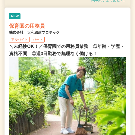
掲載終了まであと1日
NEW
保育園の用務員
株式会社 大和総建プロテック
アルバイト
パート
＼未経験OK！／保育園での用務員業務 ◎年齢・学歴・
資格不問 ◎週3日勤務で無理なく働ける！