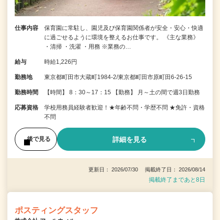
仕事内容
保育園に常駐し、園児及び保育園関係者が安全・安心・快適
に過ごせるように環境を整えるお仕事です。 《主な業務》
・清掃 ・洗濯 ・用務 ※業務の…
給与
時給1,226円
勤務地
東京都町田市大蔵町1984-2/東京都町田市原町田6-26-15
勤務時間
【時間】 8：30～17：15 【勤務】 月～土の間で週3日勤務
応募資格
学校用務員経験者歓迎！★年齢不問・学歴不問 ★免許・資格
不問
詳細を見る
後で見る
更新日： 2026/07/30 掲載終了日： 2026/08/14
掲載終了まであと8日
ポスティングスタッフ