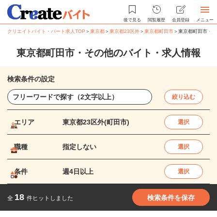
後で見る
閲覧履歴
会員登録
メニュー
クリエイトバイト・パート求人TOP
＞
東京都
＞
東京都23区外
＞
東京都町田市
＞
東京都町田市・そ
東京都町田市・その他のバイト・求人情報
検索条件の設定
絞り込む
エリア
東京都23区外(町田市)
選択
職種
指定しない
選択
条件
週4日以上
選択
18
検索条件を保存
全
件ヒットしました