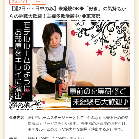
アルバイト
パート
【週2日～・日中のみ】未経験OK◆「好き」の気持ちか
らの挑戦大歓迎！主婦多数活躍中♪＠東京都
仕事内容
居住中ホームステージャーとして「住みながら売るための空
間演出」サービスを行います。 売主様のお部屋のお片付け、
モデルルームのような魅力的な部屋へ演出するお仕事で…
給与
時給1,400円～2,200円＋手当あり