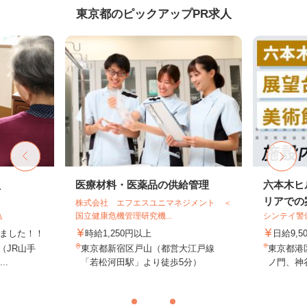
東京都のピックアップPR求人
員
医療材料・医薬品の供給管理
六本木ヒ
リアでの案
株式会社 エフエスユニマネジメント ＜
込
国立健康危機管理研究機...
シンテイ警
しました！！
時給1,250円以上
日給9,5
8（JR山手
東京都新宿区戸山（都営大江戸線
東京都港
..
「若松河田駅」より徒歩5分）
ノ門、神