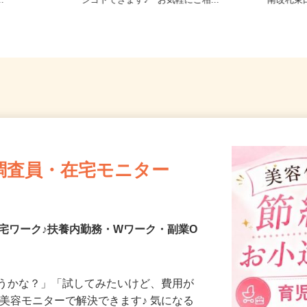
11（京成押上
東京都23区内等【ご希望の地域でオ
東京都
..
シゴトできます♪ お気軽にご相...
南改札
調査員・在宅モニター
宅ワーク♪扶養内勤務・Wワーク・副業O
合うかな？」「試してみたいけど、費用が