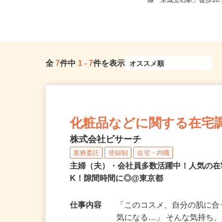
東京都北区赤羽南1-8-7（「赤羽駅」
東京都葛飾区奥戸2-12-
南改札東口より徒歩1分）
線「京成立石駅」徒歩10.
全
7
件中
1
-
7
件を表示
化粧品などに関する在宅
株式会社ビサーチ
業務委託
登録制
在宅・内職
主婦（夫）・会社員多数活躍中！人気の在
K！隙間時間に◎@東京都
仕事内容
「このコスメ、自分の肌に