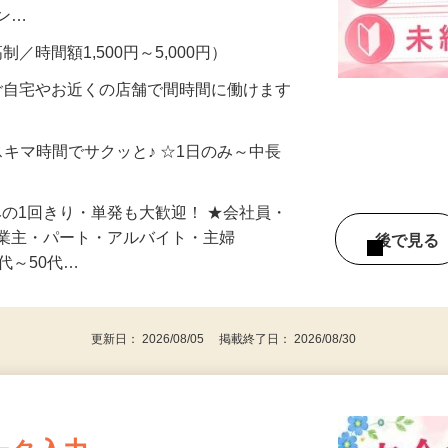
、美容モニターで解決できます♪ 気になる
メン…
制／時間額1,500円～5,000円）
ご自宅やお近くの店舗で間時間に働けます
スキマ時間でサクッと♪ ☆1日のみ～中長
みの1回きり・単発も大歓迎！ ★会社員・
事業主・パート・アルバイト・主婦
後で見
代～50代…
更新日： 2026/08/05 掲載終了日： 2026/08/30