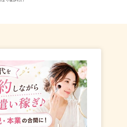
北区赤羽南1-8-7（「赤羽駅」
東京都葛飾区奥戸2-12-11（京成押上
東口より徒歩1分）
線「京成立石駅」徒歩10...