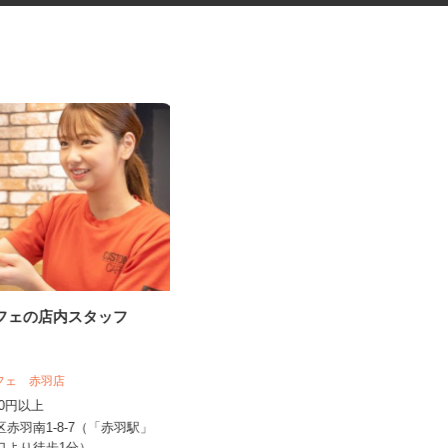
カフェの店内スタッフ
化粧品容器や文房具の検査スタ
ッフ
カフェ 赤羽店
大脇電塗工業株式会社
,250円以上
時給1,400円