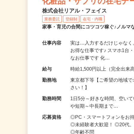
化粧品・サプリの在宅デ
株式会社リアル・フェイス
業務委託
登録制
在宅・内職
家事・育児の合間にコツコツ稼ぐ♪ノルマ
仕事内容
実は…入力するだけじゃなく
お得な仕事です♪ スマホ1台
なお仕事です 化…
給与
時給1,500円以上（完全出来高
勤務地
東京都下等【ご希望の地域で
さい！】
勤務時間
1日5分～好きな時間、空い
や短期～中長期まで…
応募資格
◎PC・スマートフォンをお