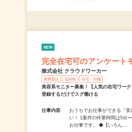
◎未経験者大歓迎！ ◎20代
◎年齢不問
NEW
完全在宅可のアンケート
株式会社 クラウドワーカー
業務委託
登録制
在宅・内職
美容系モニター募集！【人気の在宅ワーク
登録するだけでスグ働ける
仕事内容
おうちでお仕事ができる『