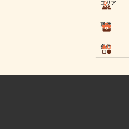
エリア
職種
条件