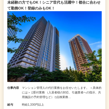
未経験の方でもOK！シニア世代も活躍中！都合に合わせ
て勤務OK！登録のみもOK！
仕事内容
マンション管理人の代行業務をお任せいたします。 ＜具体的
には＞ □受付業務 （入居者様の対応、引越業者への指示、共
用施設の予約管理など） □点検業務…
給与
時給1,330円以上