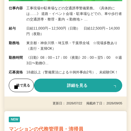
仕事内容
工事現場や駐車場などの交通誘導警備業務。 《具体的に
は……》 道路・イベント会場・駐車場などでの、車や歩行者
の交通誘導・整理・案内 ＜勤務地＞ …
給与
日給11,000円～12,500円（日勤） 日給12,500円～14,000
円（夜勤）
勤務地
東京都・神奈川県・埼玉県・千葉県全域 ☆現場多数あり
（直行・直帰OK）
勤務時間
《日勤》08：00～17：00 《夜勤》20：00～翌5：00 ※週
3日〜勤務O…
応募資格
18歳以上（警備業法による※例外事由2号）、未経験OK！
詳細を見る
後で見る
更新日： 2026/07/22 掲載終了日： 2026/09/05
NEW
マンションの代務管理員・清掃員