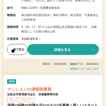
い場合に、その人に替わって現場へ行き、業務を代行しま…
給与
時給1,320円＋交通費全額支給
勤務地
東京都中央区他23区内・神奈川県内・埼玉県内・千葉県内な
ど近郊各地
勤務時間
9：00～17：50 ※上記の時間は支店勤務の場合です。 代務
要員として出勤の場合は各…
応募資格
未経験者歓迎！
詳細を見る
後で見る
更新日： 2026/08/03 掲載終了日： 2026/08/21
掲載終了まであと12日
NEW
マンションの清掃指導員
近鉄住宅管理株式会社 首都圏事業本部
アルバイト
パート
清掃の経験や知識を活かせる☆2名募集！新しいスタート