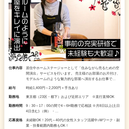
仕事内容
居住中ホームステージャーとして「住みながら売るための空
間演出」サービスを行います。 売主様のお部屋のお片付け、
モデルルームのような魅力的な部屋へ演出するお仕事で…
給与
時給1,400円～2,200円＋手当あり
勤務地
東京都（23区・都下）および近郊エリア ※直行直帰OK
勤務時間
9：30～17：00の間で4～6H勤務で応相談 ※月8日以上(土日
4日含む) （例） ・…
応募資格
未経験OK！20代～40代の女性スタッフ活躍中♪Wワーク・副
業・扶養範囲内勤務もOK！