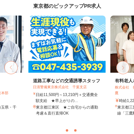
東京都のピックアップPR求人
道路工事などの交通誘導スタッフ
有料老人
日清警備東京株式会社 千葉支店
株式会社 
京本部
鷹
日給11,500円～13,210円＋交通費全
額支給 ★早上がりの...
時給1,
埼玉県・千
東京都江東区 ★ご自宅からの通勤
東京都三鷹
考慮＆直行直帰OK
線「三鷹