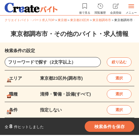
後で見る
閲覧履歴
会員登録
メニュー
クリエイトバイト・パート求人TOP
＞
東京都
＞
東京都23区外
＞
東京都調布市
＞
東京都調布市・そ
東京都調布市・その他のバイト・求人情報
検索条件の設定
絞り込む
エリア
東京都23区外(調布市)
選択
職種
清掃・警備・設備(すべて)
選択
条件
指定しない
選択
8
検索条件を保存
全
件ヒットしました