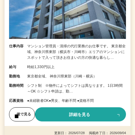
仕事内容
マンション管理員・清掃の代行業務のお仕事です。 東京都全
域、神奈川県東部（横浜市・川崎市）エリアのマンションに
スポットで入って頂きお住まいの方の快適な暮らし…
給与
時給1,330円以上
勤務地
東京都全域、 神奈川県東部（川崎・横浜）
勤務時間
シフト制 ※物件によってシフトは異なります。 1日3時間
～OK ☆シフト申請は、勤…
応募資格
●未経験者OK●男女、年齢不問 ●資格不問
詳細を見る
後で見る
更新日： 2026/07/28 掲載終了日： 2026/09/04