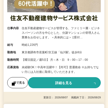
仕事内容
住友不動産建物サービスが管理する、ファミリー層・ビジネ
スパーソンの方を中心とした、分譲マンションの管理人さん
業務をお任せします。 ＜具体的には＞ □受付…
給与
時給1,226円
勤務地
東京都調布市若葉町/京王線「仙川駅」徒歩8分
勤務時間
【曜日固定／週5日】 月～木・日 9：00～17：00
応募資格
未経験OK！中高年活躍中！【尚可】普通救命 ※お持ちでな
い方には入社後に取得していただきます。
詳細を見る
後で見る
更新日： 2026/08/07 掲載終了日： 2026/08/29