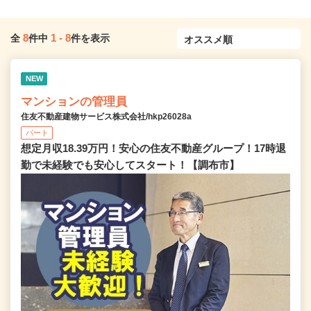
8
1
-
8
全
件中
件を表示
NEW
マンションの管理員
住友不動産建物サービス株式会社/hkp26028a
パート
想定月収18.39万円！安心の住友不動産グループ！17時退
勤で未経験でも安心してスタート！【調布市】