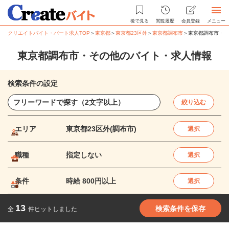
後で見る
閲覧履歴
会員登録
メニュー
クリエイトバイト・パート求人TOP
＞
東京都
＞
東京都23区外
＞
東京都調布市
＞
東京都調布市・そ
東京都調布市・その他のバイト・求人情報
検索条件の設定
絞り込む
エリア
東京都23区外(調布市)
選択
職種
指定しない
選択
条件
時給 800円以上
選択
13
検索条件を保存
全
件ヒットしました