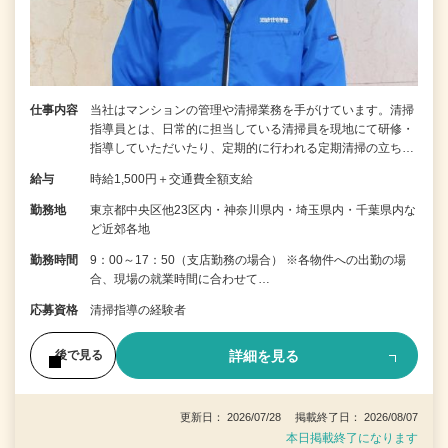
仕事内容
当社はマンションの管理や清掃業務を手がけています。清掃
指導員とは、日常的に担当している清掃員を現地にて研修・
指導していただいたり、定期的に行われる定期清掃の立ち…
給与
時給1,500円＋交通費全額支給
勤務地
東京都中央区他23区内・神奈川県内・埼玉県内・千葉県内な
ど近郊各地
勤務時間
9：00～17：50（支店勤務の場合） ※各物件への出勤の場
合、現場の就業時間に合わせて…
応募資格
清掃指導の経験者
詳細を見る
後で見る
更新日： 2026/07/28 掲載終了日： 2026/08/07
本日掲載終了になります