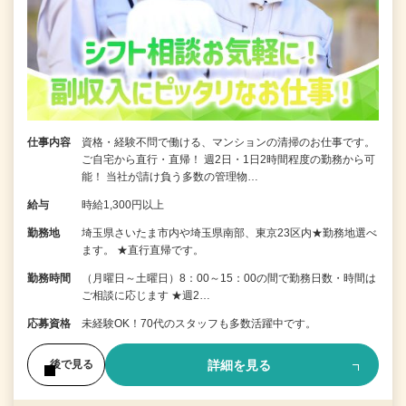
仕事内容
資格・経験不問で働ける、マンションの清掃のお仕事です。
ご自宅から直行・直帰！ 週2日・1日2時間程度の勤務から可
能！ 当社が請け負う多数の管理物…
給与
時給1,300円以上
勤務地
埼玉県さいたま市内や埼玉県南部、東京23区内★勤務地選べ
ます。 ★直行直帰です。
勤務時間
（月曜日～土曜日）8：00～15：00の間で勤務日数・時間は
ご相談に応じます ★週2…
応募資格
未経験OK！70代のスタッフも多数活躍中です。
詳細を見る
後で見る