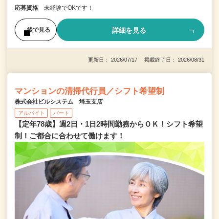
応募資格
未経験でOKです！
詳細を見る
後で見る
更新日： 2026/07/17 掲載終了日： 2026/08/31
マンションの清掃代行員／シフト希望制
株式会社ビルシステム 埼玉支店
アルバイト
パート
【定年78歳】週2日・1日2時間勤務からＯＫ！シフト希望
制！ご都合に合わせて働けます！