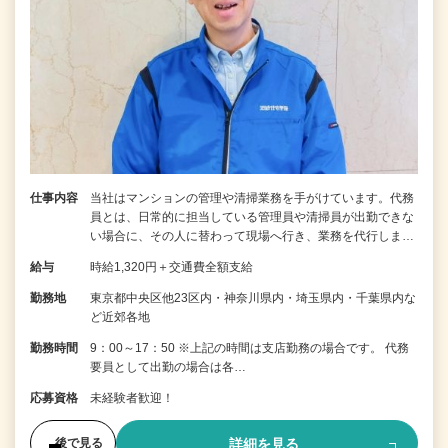
仕事内容
当社はマンションの管理や清掃業務を手がけています。代務
員とは、日常的に担当している管理員や清掃員が出勤できな
い場合に、その人に替わって現場へ行き、業務を代行しま…
給与
時給1,320円＋交通費全額支給
勤務地
東京都中央区他23区内・神奈川県内・埼玉県内・千葉県内な
ど近郊各地
勤務時間
9：00～17：50 ※上記の時間は支店勤務の場合です。 代務
要員として出勤の場合は各…
応募資格
未経験者歓迎！
詳細を見る
後で見る