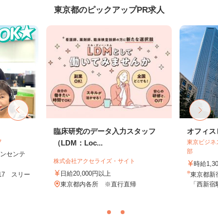
東京都のピックアップPR求人
フ
臨床研究のデータ入力スタッフ
オフィス
フ
（LDM：Loc...
東京ビジネ
部
＋インセンテ
株式会社アクセライズ・サイト
時給1,3
日給20,000円以上
17 スリー
東京都新
.
東京都内各所 ※直行直帰
「西新宿駅