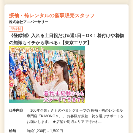
振袖・袴レンタルの催事販売スタッフ
株式会社アニバーサリー
登録制
《登録制》入れる土日祝だけ&週1日～OK！着付けや着物
の知識もイチから学べる♪【東京エリア】
仕事内容
「100年企業」きものやまとグループの 振袖・袴のレンタル
専門店『KIMONO＆』。 お客様が振袖・袴を選ぶサポートを
お願いします。 ★店舗や周辺エリアで行われ…
給与
時給1,230円～1,500円