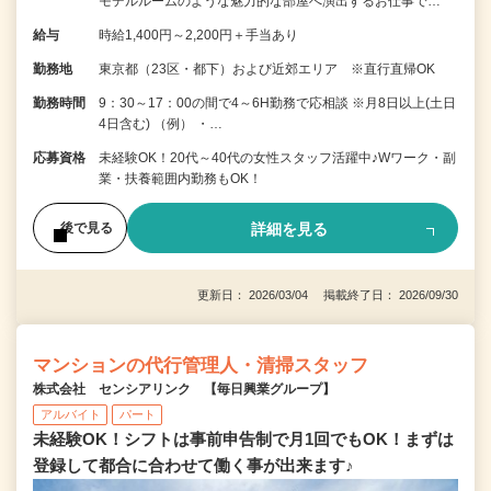
モデルルームのような魅力的な部屋へ演出するお仕事で…
給与
時給1,400円～2,200円＋手当あり
勤務地
東京都（23区・都下）および近郊エリア ※直行直帰OK
勤務時間
9：30～17：00の間で4～6H勤務で応相談 ※月8日以上(土日
4日含む) （例） ・…
応募資格
未経験OK！20代～40代の女性スタッフ活躍中♪Wワーク・副
業・扶養範囲内勤務もOK！
詳細を見る
後で見る
更新日： 2026/03/04 掲載終了日： 2026/09/30
マンションの代行管理人・清掃スタッフ
株式会社 センシアリンク 【毎日興業グループ】
アルバイト
パート
未経験OK！シフトは事前申告制で月1回でもOK！まずは
登録して都合に合わせて働く事が出来ます♪