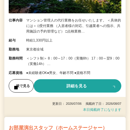
仕事内容
マンション管理人の代行業務をお任せいたします。 ＜具体的
には＞ □受付業務 （入居者様の対応、引越業者への指示、共
用施設の予約管理など） □点検業務…
給与
時給1,330円以上
勤務地
東京都全域
勤務時間
＜シフト制＞ 8：00～17：00（実働8h） 17：00～翌9：00
（実働14h） …
応募資格
●未経験者OK●男女、年齢不問 ●資格不問
詳細を見る
後で見る
更新日： 2026/07/06 掲載終了日： 2026/08/07
本日掲載終了になります
お部屋演出スタッフ（ホームステージャー）