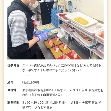
仕事内容
スーパー内鮮魚店でのパック詰めや陳列 など ★とても簡単
な仕事です！未経験の方もご安心ください！ ---------------------
----…
給与
時給1,300円
勤務地
東京都調布市若葉町2-1-7 島忠 ホームズ仙川店1F 食品館あお
ば内（京王線 仙川駅徒歩6分）
勤務時間
8：00～20：00の間で1日4時間～・週3日～ ★家事 育児 学
校 Wワークなど両立安…