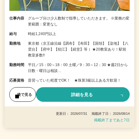
仕事内容
グループ分け少人数制で指導していただきます。 ※業務の変
更範囲：変更なし
給与
時給1,240円以上
勤務地
東京都（京王線沿線【調布】【布田】【国領】【染地】【八
雲台】【府中】【狛江】【経堂】等 ）★20教室あり！駅前
教室多数!!
勤務時間
平日／15：00～18：00 土曜／9：30～12：30 ★週2日から
日数・曜日は相談…
応募資格
昔習っていた程度でOK！ ★珠算3級以上ある方歓迎！
詳細を見る
後で見る
更新日： 2026/07/31 掲載終了日： 2026/08/14
掲載終了まであと7日