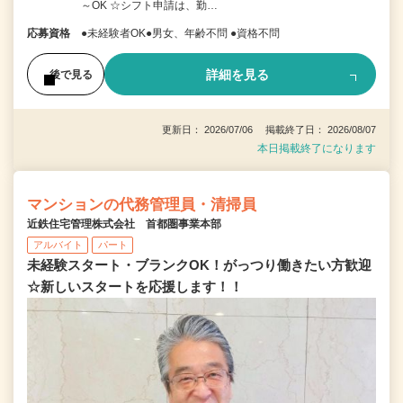
～OK ☆シフト申請は、勤…
応募資格
●未経験者OK●男女、年齢不問 ●資格不問
詳細を見る
後で見る
更新日： 2026/07/06 掲載終了日： 2026/08/07
本日掲載終了になります
マンションの代務管理員・清掃員
近鉄住宅管理株式会社 首都圏事業本部
アルバイト
パート
未経験スタート・ブランクOK！がっつり働きたい方歓迎
☆新しいスタートを応援します！！