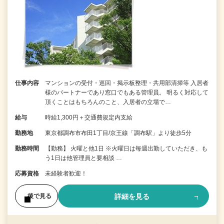
仕事内容
マンションの受付・巡回・掲示板整理・共用部清掃等 入居者
様のパートナーであり窓口でもある管理員。 明るく対応して
頂くことはもちろんのこと、入居者の立場で…
給与
時給1,300円＋交通費規定内支給
勤務地
東京都調布市布田1丁目/京王線「調布駅」より徒歩5分
勤務時間
【勤務】 火曜と他1日 ※火曜日は毎週出勤していただき、も
う1日は他管理員と要相談 …
応募資格
未経験者歓迎！
詳細を見る
後で見る