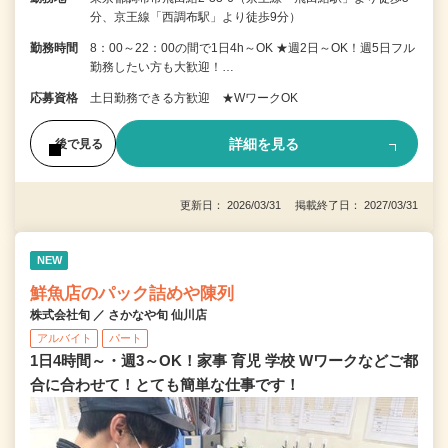
分、京王線「西調布駅」より徒歩9分）
勤務時間
8：00～22：00の間で1日4h～OK ★週2日～OK！週5日フル
勤務したい方も大歓迎！…
応募資格
土日勤務できる方歓迎 ★WワークOK
詳細を見る
後で見る
更新日： 2026/03/31 掲載終了日： 2027/03/31
NEW
鮮魚店のパック詰めや陳列
株式会社旬 ／ さかなや旬 仙川店
アルバイト
パート
1日4時間～・週3～OK！家事 育児 学校 Wワークなどご都
合に合わせて！とても簡単な仕事です！