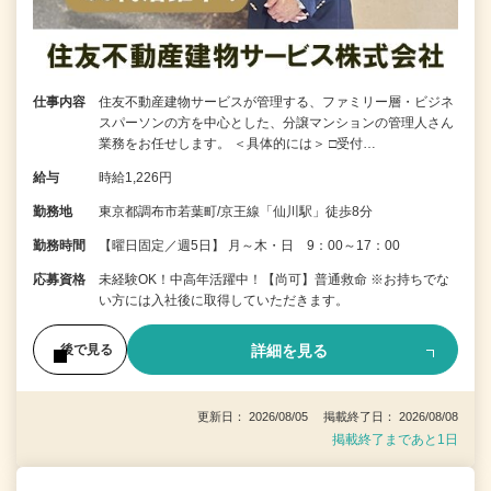
仕事内容
住友不動産建物サービスが管理する、ファミリー層・ビジネ
スパーソンの方を中心とした、分譲マンションの管理人さん
業務をお任せします。 ＜具体的には＞ □受付…
給与
時給1,226円
勤務地
東京都調布市若葉町/京王線「仙川駅」徒歩8分
勤務時間
【曜日固定／週5日】 月～木・日 9：00～17：00
応募資格
未経験OK！中高年活躍中！【尚可】普通救命 ※お持ちでな
い方には入社後に取得していただきます。
詳細を見る
後で見る
更新日： 2026/08/05 掲載終了日： 2026/08/08
掲載終了まであと1日