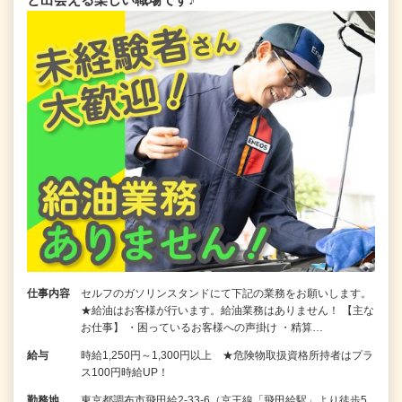
仕事内容
セルフのガソリンスタンドにて下記の業務をお願いします。
★給油はお客様が行います。給油業務はありません！ 【主な
お仕事】 ・困っているお客様への声掛け ・精算…
給与
時給1,250円～1,300円以上 ★危険物取扱資格所持者はプラ
ス100円時給UP！
勤務地
東京都調布市飛田給2-33-6（京王線「飛田給駅」より徒歩5