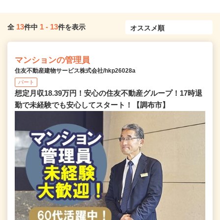
13
1
-
13
全
件中
件を表示
マンションの管理員
住友不動産建物サービス株式会社/hkp26028a
パート
想定月収18.39万円！安心の住友不動産グループ！17時退
勤で未経験でも安心してスタート！【調布市】