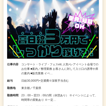
仕事内容
コンサート・ライブ・フェスetc 人気×レアイベント会場での
お仕事 ■案内／整理業務 お客さんに対して入り口の誘導や席
の案内 ■販売業務 イベ…
給与
日給30,000円+交通費※深夜手当含む
勤務地
東京都／千葉県
勤務時間
23：00～翌23：00の間（休憩あり） ※イベントによって、
時間帯の変動あり ※一定…