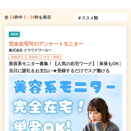
14
1
-
14
全
件中
件を表示
NEW
完全在宅可のアンケートモニター
株式会社 クラウドワーカー
業務委託
登録制
在宅・内職
美容系モニター募集！【人気の在宅ワーク】│単発もOK│
当日に謝礼をお支払い★登録するだけでスグ働ける