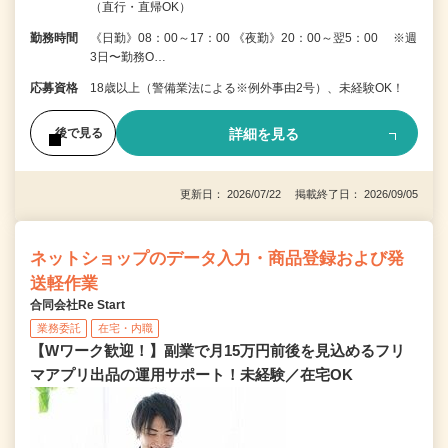
（直行・直帰OK）
勤務時間
《日勤》08：00～17：00 《夜勤》20：00～翌5：00 ※週
3日〜勤務O…
応募資格
18歳以上（警備業法による※例外事由2号）、未経験OK！
詳細を見る
後で見る
更新日： 2026/07/22 掲載終了日： 2026/09/05
ネットショップのデータ入力・商品登録および発
送軽作業
合同会社Re Start
業務委託
在宅・内職
【Wワーク歓迎！】副業で月15万円前後を見込めるフリ
マアプリ出品の運用サポート！未経験／在宅OK