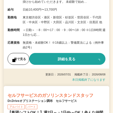
掛けから始めていただきます。 未経験で始め…
給与
日給10,400円〜13,700円
勤務地
東京都渋谷区・港区・新宿区・杉並区・世田谷区・千代田
区・中央区・中野区・大田区・品川区・文京区・目黒区 他
勤務時間
＜日勤＞ ・8：00〜17：00 ・9：00〜18：00 ※1日8時間 週
1日から応…
応募資格
無資格・未経験OK！ ※18歳以上：警備業法による（例外事
由2号）
詳細を見る
後で見る
更新日： 2026/07/31 掲載終了日： 2026/08/08
本日掲載終了になります
セルフサービスのガソリンスタンドスタッフ
Dr.Driveオブリステーション調布 セルフサービス
アルバイト
パート
【希望シフトOK！】週2日～・1日4h～OK！色んな仲間