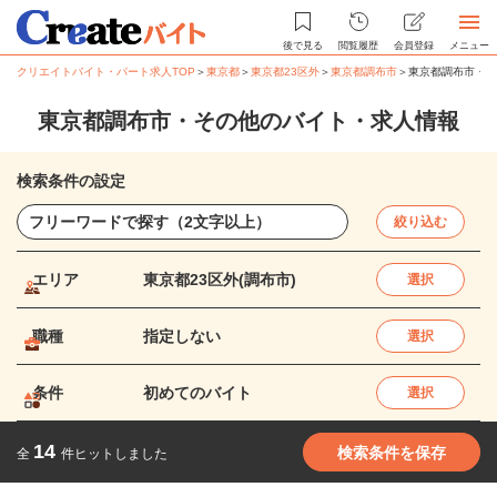
後で見る
閲覧履歴
会員登録
メニュー
クリエイトバイト・パート求人TOP
＞
東京都
＞
東京都23区外
＞
東京都調布市
＞
東京都調布市・そ
東京都調布市・その他のバイト・求人情報
検索条件の設定
絞り込む
エリア
東京都23区外(調布市)
選択
職種
指定しない
選択
条件
初めてのバイト
選択
14
検索条件を保存
全
件ヒットしました