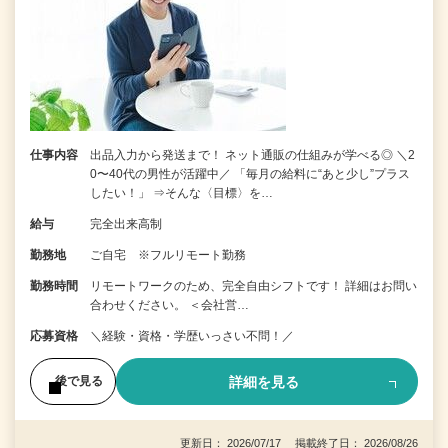
仕事内容
出品入力から発送まで！ ネット通販の仕組みが学べる◎ ＼2
0〜40代の男性が活躍中／ 「毎月の給料に“あと少し”プラス
したい！」 ⇒そんな〈目標〉を…
給与
完全出来高制
勤務地
ご自宅 ※フルリモート勤務
勤務時間
リモートワークのため、完全自由シフトです！ 詳細はお問い
合わせください。 ＜会社営…
応募資格
＼経験・資格・学歴いっさい不問！／
詳細を見る
後で見る
更新日： 2026/07/17 掲載終了日： 2026/08/26