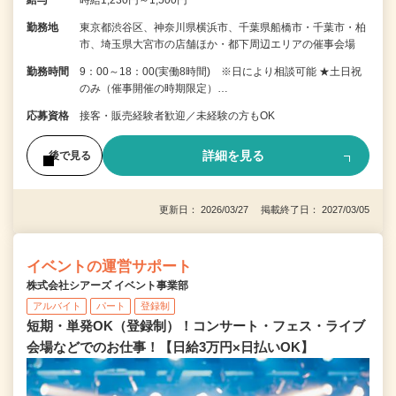
勤務地
東京都渋谷区、神奈川県横浜市、千葉県船橋市・千葉市・柏
市、埼玉県大宮市の店舗ほか・都下周辺エリアの催事会場
勤務時間
9：00～18：00(実働8時間) ※日により相談可能 ★土日祝
のみ（催事開催の時期限定）…
応募資格
接客・販売経験者歓迎／未経験の方もOK
詳細を見る
後で見る
更新日： 2026/03/27 掲載終了日： 2027/03/05
イベントの運営サポート
株式会社シアーズ イベント事業部
アルバイト
パート
登録制
短期・単発OK（登録制）！コンサート・フェス・ライブ
会場などでのお仕事！【日給3万円×日払いOK】