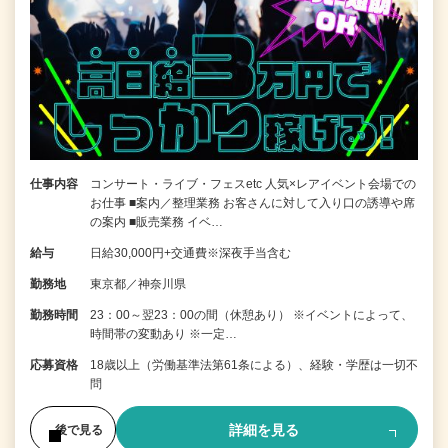
仕事内容
コンサート・ライブ・フェスetc 人気×レアイベント会場での
お仕事 ■案内／整理業務 お客さんに対して入り口の誘導や席
の案内 ■販売業務 イベ…
給与
日給30,000円+交通費※深夜手当含む
勤務地
東京都／神奈川県
勤務時間
23：00～翌23：00の間（休憩あり） ※イベントによって、
時間帯の変動あり ※一定…
応募資格
18歳以上（労働基準法第61条による）、経験・学歴は一切不
問
詳細を見る
後で見る