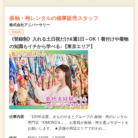
振袖・袴レンタルの催事販売スタッフ
株式会社アニバーサリー
登録制
《登録制》入れる土日祝だけ&週1日～OK！着付けや着物
の知識もイチから学べる♪【東京エリア】
仕事内容
「100年企業」きものやまとグループの 振袖・袴のレンタル
専門店『KIMONO＆』。 お客様が振袖・袴を選ぶサポートを
お願いします。 ★店舗や周辺エリアで行われ…
給与
時給1,230円～1,500円