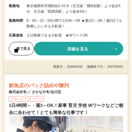
勤務地
東京都調布市飛田給2-33-6（京王線「飛田給駅」より徒歩5
分、京王線「西調布駅」より徒歩9分）
勤務時間
8：00～22：00の間で1日4h～OK ★週2日～OK！週5日フル
勤務したい方も大歓迎！…
応募資格
土日勤務できる方歓迎 ★WワークOK
詳細を見る
後で見る
更新日： 2026/03/31 掲載終了日： 2027/03/31
鮮魚店のパック詰めや陳列
株式会社旬 ／ さかなや旬 仙川店
アルバイト
パート
1日4時間～・週3～OK！家事 育児 学校 Wワークなどご都
合に合わせて！とても簡単な仕事です！