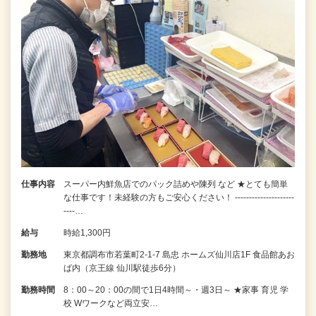
仕事内容
スーパー内鮮魚店でのパック詰めや陳列 など ★とても簡単
な仕事です！未経験の方もご安心ください！ ---------------------
----…
給与
時給1,300円
勤務地
東京都調布市若葉町2-1-7 島忠 ホームズ仙川店1F 食品館あお
ば内（京王線 仙川駅徒歩6分）
勤務時間
8：00～20：00の間で1日4時間～・週3日～ ★家事 育児 学
校 Wワークなど両立安…