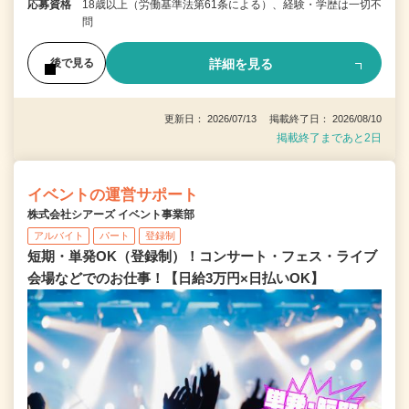
応募資格
18歳以上（労働基準法第61条による）、経験・学歴は一切不
問
詳細を見る
後で見る
更新日： 2026/07/13 掲載終了日： 2026/08/10
掲載終了まであと2日
イベントの運営サポート
株式会社シアーズ イベント事業部
アルバイト
パート
登録制
短期・単発OK（登録制）！コンサート・フェス・ライブ
会場などでのお仕事！【日給3万円×日払いOK】