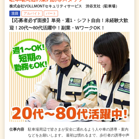
株式会社VOLLMONTセキュリティサービス 渋谷支社（駐車場）
注目
アルバイト
パート
【応募者必ず面接】単発・週1・シフト自由！未経験大歓
迎！20代〜80代活躍中！副業・WワークOK！
仕事内容
駐車場周辺で皆さまが安全に通れるよう人や車の誘導・案内
などをお願いします。 最初は慣れるまで、歩行者の誘導や声