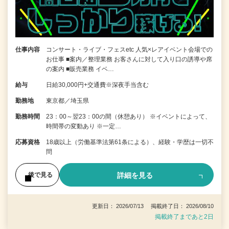
仕事内容
コンサート・ライブ・フェスetc 人気×レアイベント会場での
お仕事 ■案内／整理業務 お客さんに対して入り口の誘導や席
の案内 ■販売業務 イベ…
給与
日給30,000円+交通費※深夜手当含む
勤務地
東京都／埼玉県
勤務時間
23：00～翌23：00の間（休憩あり） ※イベントによって、
時間帯の変動あり ※一定…
応募資格
18歳以上（労働基準法第61条による）、経験・学歴は一切不
問
詳細を見る
後で見る
更新日： 2026/07/13 掲載終了日： 2026/08/10
掲載終了まであと2日