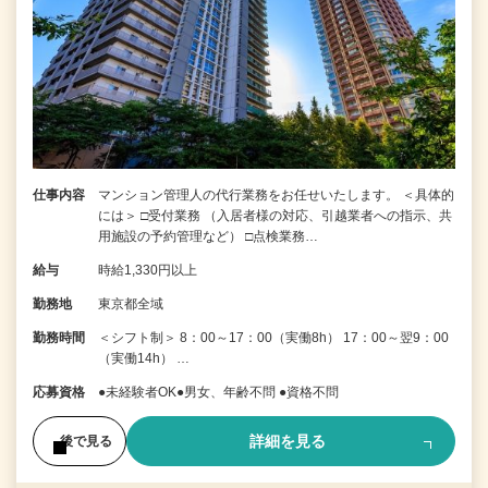
仕事内容
マンション管理人の代行業務をお任せいたします。 ＜具体的
には＞ □受付業務 （入居者様の対応、引越業者への指示、共
用施設の予約管理など） □点検業務…
給与
時給1,330円以上
勤務地
東京都全域
勤務時間
＜シフト制＞ 8：00～17：00（実働8h） 17：00～翌9：00
（実働14h） …
応募資格
●未経験者OK●男女、年齢不問 ●資格不問
詳細を見る
後で見る