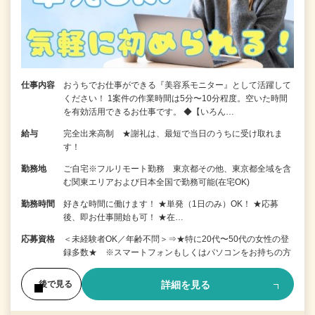
仕事内容
おうちでお仕事ができる『美容系モニター』として活躍して
ください！ 1案件の作業時間は5分〜10分程度。空いた時間
を有効活用できるお仕事です。 ◆【いろん…
給与
完全出来高制 ★謝礼は、最短で当日のうちに受け取れま
す！
勤務地
ご自宅※フルリモート勤務 東京都その他、東京都全域を含
む関東エリアおよび日本全国で勤務可能(在宅OK)
勤務時間
好きな時間に働けます！ ★単発（1日のみ）OK！ ★応募
後、即お仕事開始も可！ ★在…
応募資格
＜未経験者OK／年齢不問＞⇒★特に20代〜50代の女性の登
録多数★ ※スマートフォンもしくはパソコンをお持ちの方
詳細を見る
後で見る