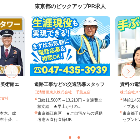
東京都のピックアップPR求人
・美術館エ
道路工事などの交通誘導スタッフ
資料の電
日清警備東京株式会社 千葉支店
株式会社ス
木支社
日給11,500円～13,210円＋交通費全
時給1,4
額支給 ★早上がりの...
ィブあり 
本木、虎
東京都江東区 ★ご自宅からの通勤
東京都千代
十番、...
考慮＆直行直帰OK
セブンビル