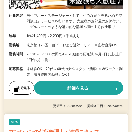
仕事内容
居住中ホームステージャーとして「住みながら売るための空
間演出」サービスを行います。 売主様のお部屋のお片付け、
モデルルームのような魅力的な部屋へ演出するお仕事で…
給与
時給1,400円～2,200円＋手当あり
勤務地
東京都（23区・都下）および近郊エリア ※直行直帰OK
勤務時間
9：30～17：00の間で4～6H勤務で応相談 ※月8日以上(土日
4日含む) （例） ・…
応募資格
未経験OK！20代～40代の女性スタッフ活躍中♪Wワーク・副
業・扶養範囲内勤務もOK！
詳細を見る
後で見る
更新日： 2026/03/04 掲載終了日： 2026/09/30
NEW
マンションの代行管理人・清掃スタッフ