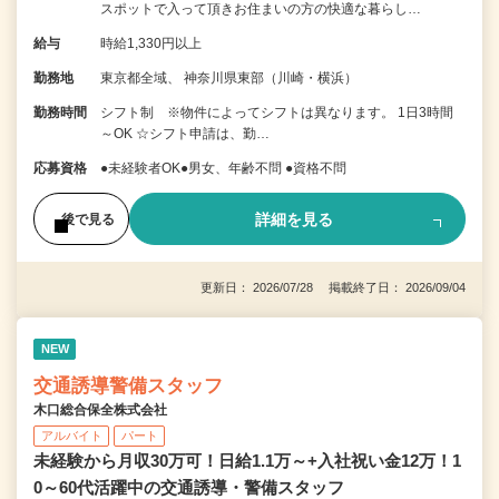
スポットで入って頂きお住まいの方の快適な暮らし…
給与
時給1,330円以上
勤務地
東京都全域、 神奈川県東部（川崎・横浜）
勤務時間
シフト制 ※物件によってシフトは異なります。 1日3時間
～OK ☆シフト申請は、勤…
応募資格
●未経験者OK●男女、年齢不問 ●資格不問
詳細を見る
後で見る
更新日： 2026/07/28 掲載終了日： 2026/09/04
NEW
交通誘導警備スタッフ
木口総合保全株式会社
アルバイト
パート
未経験から月収30万可！日給1.1万～+入社祝い金12万！1
0～60代活躍中の交通誘導・警備スタッフ