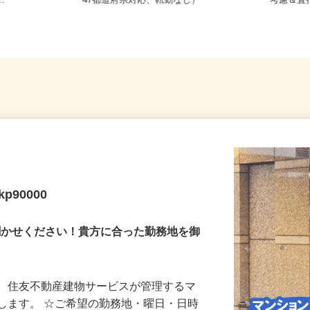
21／JR総武
全国どこからでも在宅勤務OK（全国
東京都
..
47都道府県対応、転勤なし）
考慮＆
90000
お聞かせください！貴方に合った勤務地を御
て、住友不動産建物サービスが管理するマ