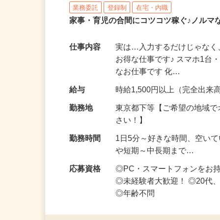
株式会社リアル・フェイス
業務委託
登録制
在宅・内職
家事・育児の合間にコツコツ稼ぐ♪ノルマ
仕事内容
実は…入力するだけじゃなく
お得な仕事です♪ スマホ1台
なお仕事です 化…
給与
時給1,500円以上（完全出来高
勤務地
東京都下等【ご希望の地域で
さい！】
勤務時間
1日5分～好きな時間、空い
や短期～中長期まで…
応募資格
◎PC・スマートフォンをお
◎未経験者大歓迎！ ◎20代
◎年齢不問