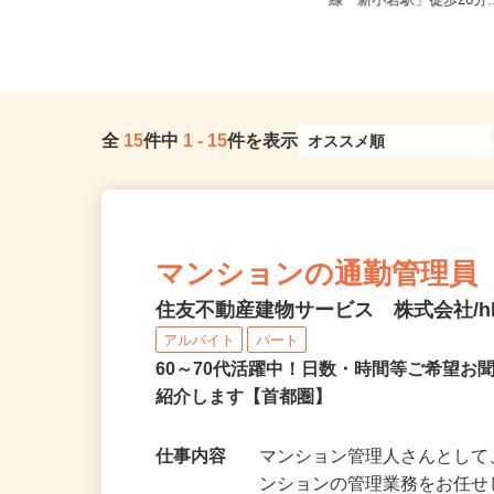
東京都江東区 ★ご自宅からの通勤
東京都江戸川区中央1-8-
考慮＆直行直帰OK
線「新小岩駅」徒歩20分.
全
15
件中
1
-
15
件を表示
マンションの通勤管理員
住友不動産建物サービス 株式会社/hkp
アルバイト
パート
60～70代活躍中！日数・時間等ご希望
紹介します【首都圏】
仕事内容
マンション管理人さんとし