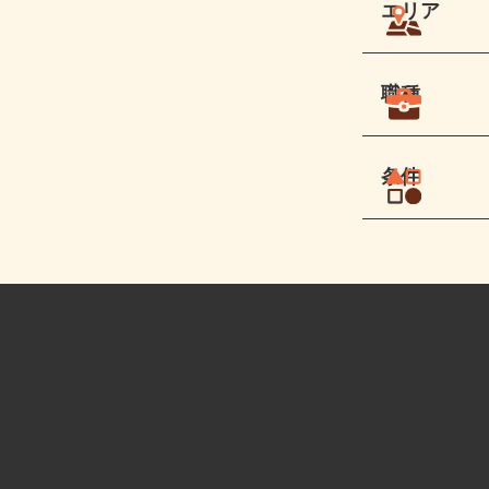
エリア
職種
条件