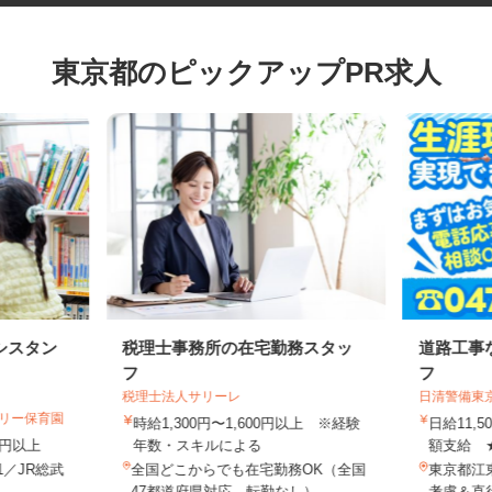
東京都のピックアップPR求人
シスタン
税理士事務所の在宅勤務スタッ
道路工
フ
フ
税理士法人サリーレ
日清警備
ゼリー保育園
時給1,300円〜1,600円以上 ※経験
日給11
70円以上
年数・スキルによる
額支給 