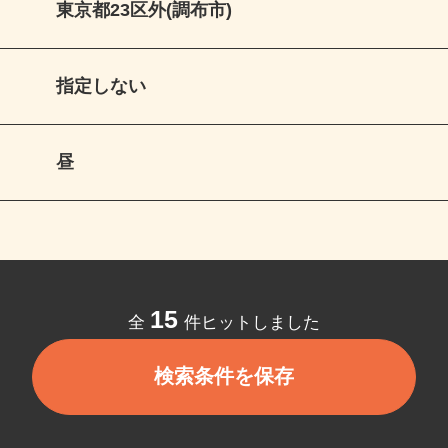
東京都23区外(調布市)
指定しない
昼
15
全
件ヒットしました
検索条件を保存