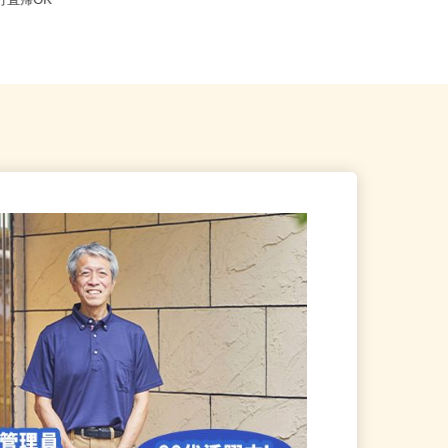
江東区 ★ご自宅からの通勤
東京都江戸川区中央1-8-21／JR総武
直行直帰OK
線「新小岩駅」徒歩20分...