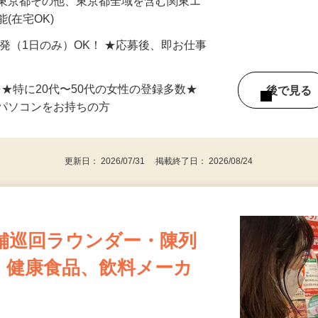
最短で当日のうちに受け取れます！
 東京都その他、東京都全域を含む関東エ
(在宅OK)
単発（1日のみ）OK！ ★応募後、即お仕事
⇒★特に20代〜50代の女性の登録多数★
後で見
パソコンをお持ちの方
更新日： 2026/07/31 掲載終了日： 2026/08/24
舗巡回ラウンダー・陳列
・健康食品、飲料メーカ