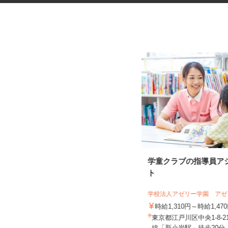
道路工事などの交通誘導スタッ
学童クラブの指導員ア
フ
ト
日清警備東京株式会社 千葉支店
学校法人アゼリー学園 ア
日給11,500円～13,210円＋交通費全
額支給 ★早上がりの...
時給1,310円～時給1,4