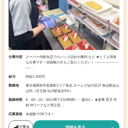
仕事内容
スーパー内鮮魚店でのパック詰めや陳列 など ★とても簡単
な仕事です！未経験の方もご安心ください！ ---------------------
----…
給与
時給1,300円
勤務地
東京都調布市若葉町2-1-7 島忠 ホームズ仙川店1F 食品館あお
ば内（京王線 仙川駅徒歩6分）
勤務時間
8：00～20：00の間で1日4時間～・週3日～ ★家事 育児 学
校 Wワークなど両立安…
応募資格
未経験でOKです！
詳細を見る
後で見る