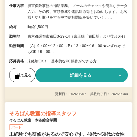
仕事内容
損害保険事務の補助業務。 メールのチェックや簡単なデータ
入力、その後、書類作成や電話対応等もお願いします。 お客
様とやり取りをする中で信頼関係を築いていく、…
給与
時給1,500円
勤務地
東京都調布市布田3-29-14（京王線「布田駅」より徒歩6分）
勤務時間
（A）9：00〜12：00 （B）13：00〜16：00 ★いずれかで
もOK！9：00…
応募資格
未経験OK！ 基本的なPC操作ができる方
詳細を見る
後で見る
更新日： 2026/08/07 掲載終了日： 2026/09/04
そろばん教室の指導スタッフ
そろばん教室 木谷綜合学園
パート
未経験でも研修があるので安心です。40代〜50代の女性