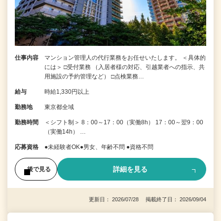
仕事内容
マンション管理人の代行業務をお任せいたします。 ＜具体的
には＞ □受付業務 （入居者様の対応、引越業者への指示、共
用施設の予約管理など） □点検業務…
給与
時給1,330円以上
勤務地
東京都全域
勤務時間
＜シフト制＞ 8：00～17：00（実働8h） 17：00～翌9：00
（実働14h） …
応募資格
●未経験者OK●男女、年齢不問 ●資格不問
詳細を見る
後で見る
更新日： 2026/07/28 掲載終了日： 2026/09/04