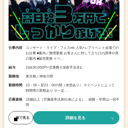
仕事内容
コンサート・ライブ・フェスetc 人気×レアイベント会場での
お仕事 ■案内／整理業務 お客さんに対して入り口の誘導や席
の案内 ■販売業務 イベ…
給与
日給30,000円+交通費※深夜手当含む
勤務地
東京都／神奈川県
勤務時間
23：00～翌23：00の間（休憩あり） ※イベントによって、
時間帯の変動あり ※一定…
応募資格
18歳以上（労働基準法第61条による）、経験・学歴は一切不
問
詳細を見る
後で見る