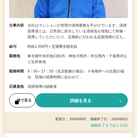
仕事内容
当社はマンションの管理や清掃業務を手がけています。清掃
指導員とは、日常的に担当している清掃員を現地にて研修・
指導していただいたり、定期的に行われる定期清掃の立ち…
給与
時給1,500円＋交通費全額支給
勤務地
東京都中央区他23区内・神奈川県内・埼玉県内・千葉県内な
ど近郊各地
勤務時間
9：00～17：50（支店勤務の場合） ※各物件への出勤の場
合、現場の就業時間に合わせて…
応募資格
清掃指導の経験者
詳細を見る
後で見る
更新日： 2026/08/03 掲載終了日： 2026/08/21
掲載終了まであと13日