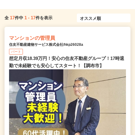
17
1
-
17
全
件中
件を表示
マンションの管理員
住友不動産建物サービス株式会社/hkp26028a
パート
想定月収18.39万円！安心の住友不動産グループ！17時退
勤で未経験でも安心してスタート！【調布市】