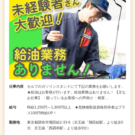
仕事内容
セルフのガソリンスタンドにて下記の業務をお願いします。
★給油はお客様が行います。給油業務はありません！ 【主な
お仕事】 ・困っているお客様への声掛け ・精算…
給与
時給1,250円～1,300円以上 ★危険物取扱資格所持者はプラ
ス100円時給UP！
勤務地
東京都調布市飛田給2-33-6（京王線「飛田給駅」より徒歩5
分、京王線「西調布駅」より徒歩9分）