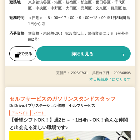
勤務地
東京都渋谷区・港区・新宿区・杉並区・世田谷区・千代田
区・中央区・中野区・大田区・品川区・文京区・目黒区 他
勤務時間
＜日勤＞ ・8：00〜17：00 ・9：00〜18：00 ※1日8時間 週
1日から応…
応募資格
無資格・未経験OK！ ※18歳以上：警備業法による（例外事
由2号）
詳細を見る
後で見る
更新日： 2026/07/31 掲載終了日： 2026/08/08
本日掲載終了になります
セルフサービスのガソリンスタンドスタッフ
Dr.Driveオブリステーション調布 セルフサービス
アルバイト
パート
【希望シフトOK！】週2日～・1日4h～OK！色んな仲間
と出会える楽しい職場です♪