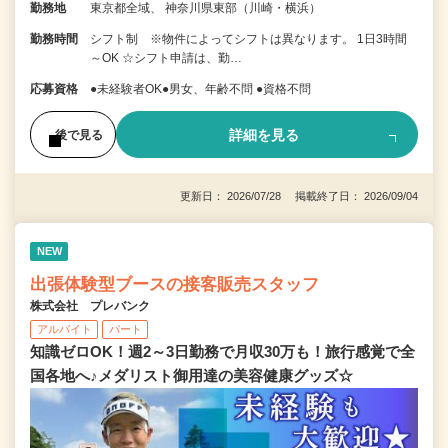
勤務地
東京都全域、 神奈川県東部（川崎・横浜）
勤務時間
シフト制 ※物件によってシフトは異なります。 1日3時間
～OK ☆シフト申請は、勤…
応募資格
●未経験者OK●男女、年齢不問 ●資格不問
詳細を見る
後で見る
更新日： 2026/07/28 掲載終了日： 2026/09/04
NEW
出張体験型ブースの接客販売スタッフ
株式会社 プレバンク
アルバイト
パート
知識ゼロOK！週2～3日勤務で月収30万も！旅行感覚で全
国各地へ♪メダリスト御用達の美容健康グッズ☆