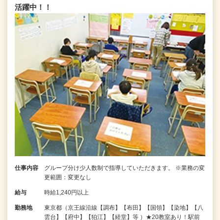
活躍中！！
仕事内容
グループ分け少人数制で指導していただきます。 ※業務の変
更範囲：変更なし
給与
時給1,240円以上
勤務地
東京都（京王線沿線【調布】【布田】【国領】【染地】【八
雲台】【府中】【狛江】【経堂】等 ）★20教室あり！駅前