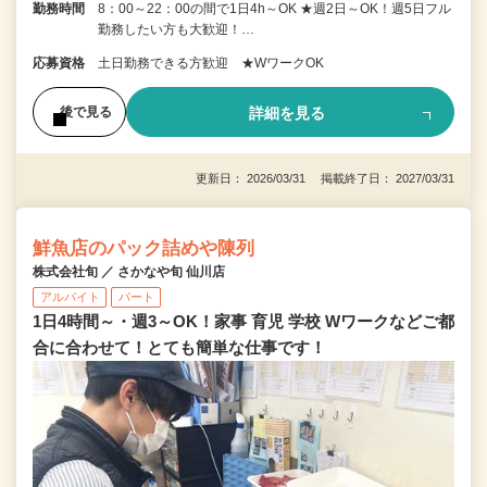
勤務時間
8：00～22：00の間で1日4h～OK ★週2日～OK！週5日フル
勤務したい方も大歓迎！…
応募資格
土日勤務できる方歓迎 ★WワークOK
詳細を見る
後で見る
更新日： 2026/03/31 掲載終了日： 2027/03/31
鮮魚店のパック詰めや陳列
株式会社旬 ／ さかなや旬 仙川店
アルバイト
パート
1日4時間～・週3～OK！家事 育児 学校 Wワークなどご都
合に合わせて！とても簡単な仕事です！