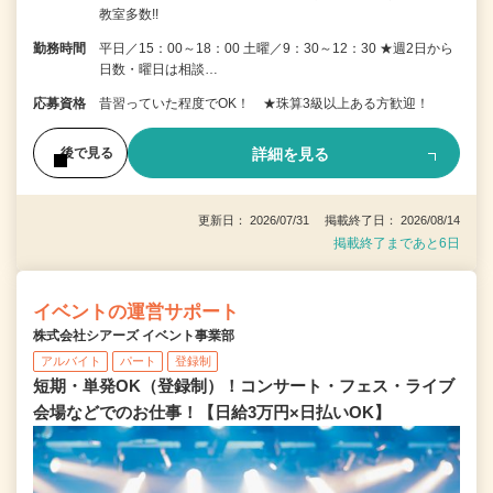
教室多数!!
勤務時間
平日／15：00～18：00 土曜／9：30～12：30 ★週2日から
日数・曜日は相談…
応募資格
昔習っていた程度でOK！ ★珠算3級以上ある方歓迎！
詳細を見る
後で見る
更新日： 2026/07/31 掲載終了日： 2026/08/14
掲載終了まであと6日
イベントの運営サポート
株式会社シアーズ イベント事業部
アルバイト
パート
登録制
短期・単発OK（登録制）！コンサート・フェス・ライブ
会場などでのお仕事！【日給3万円×日払いOK】