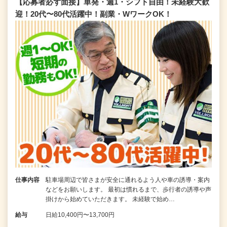
【応募者必ず面接】単発・週1・シフト自由！未経験大歓
迎！20代〜80代活躍中！副業・WワークOK！
仕事内容
駐車場周辺で皆さまが安全に通れるよう人や車の誘導・案内
などをお願いします。 最初は慣れるまで、歩行者の誘導や声
掛けから始めていただきます。 未経験で始め…
給与
日給10,400円〜13,700円