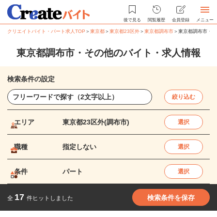
後で見る
閲覧履歴
会員登録
メニュー
クリエイトバイト・パート求人TOP
＞
東京都
＞
東京都23区外
＞
東京都調布市
＞
東京都調布市・そ
東京都調布市・その他のバイト・求人情報
検索条件の設定
絞り込む
エリア
東京都23区外(調布市)
選択
職種
指定しない
選択
条件
パート
選択
17
検索条件を保存
全
件ヒットしました