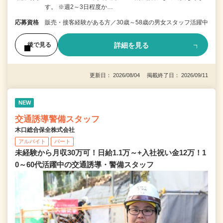
す。 ※週2～3日程度か…
応募資格
販売・接客経験がある方／30歳～58歳の男女スタッフ活躍中
詳細を見る
後で見る
更新日： 2026/08/04 掲載終了日： 2026/09/11
NEW
交通誘導警備スタッフ
木口総合保全株式会社
アルバイト
パート
未経験から月収30万可！日給1.1万～+入社祝い金12万！1
0～60代活躍中の交通誘導・警備スタッフ