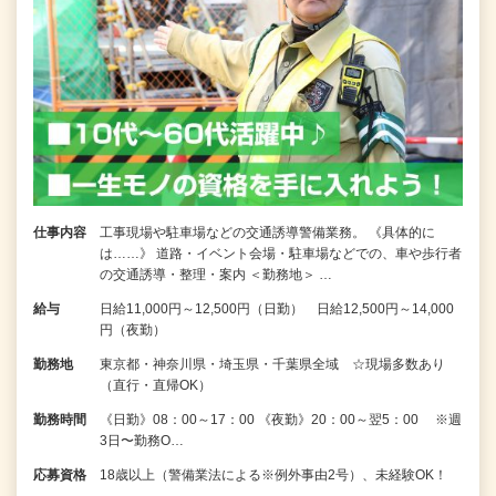
仕事内容
工事現場や駐車場などの交通誘導警備業務。 《具体的に
は……》 道路・イベント会場・駐車場などでの、車や歩行者
の交通誘導・整理・案内 ＜勤務地＞ …
給与
日給11,000円～12,500円（日勤） 日給12,500円～14,000
円（夜勤）
勤務地
東京都・神奈川県・埼玉県・千葉県全域 ☆現場多数あり
（直行・直帰OK）
勤務時間
《日勤》08：00～17：00 《夜勤》20：00～翌5：00 ※週
3日〜勤務O…
応募資格
18歳以上（警備業法による※例外事由2号）、未経験OK！