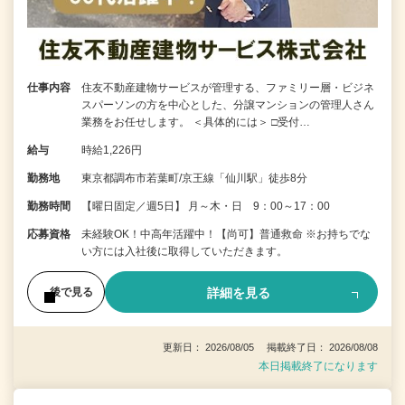
仕事内容
住友不動産建物サービスが管理する、ファミリー層・ビジネ
スパーソンの方を中心とした、分譲マンションの管理人さん
業務をお任せします。 ＜具体的には＞ □受付…
給与
時給1,226円
勤務地
東京都調布市若葉町/京王線「仙川駅」徒歩8分
勤務時間
【曜日固定／週5日】 月～木・日 9：00～17：00
応募資格
未経験OK！中高年活躍中！【尚可】普通救命 ※お持ちでな
い方には入社後に取得していただきます。
詳細を見る
後で見る
更新日： 2026/08/05 掲載終了日： 2026/08/08
本日掲載終了になります