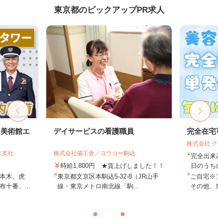
東京都のピックアップPR求人
・美術館エ
デイサービスの看護職員
完全在宅
株式会社 
木支社
株式会社揚工舎／ヨウコー駒込
完全出来
時給1,800円 ★賃上げしました！！
日のうち
本木、虎
東京都文京区本駒込5-32-8（JR山手
ご自宅※
十番、...
線・東京メトロ南北線「駒...
その他、