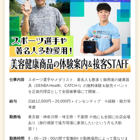
仕事内容
スポーツ選手やメダリスト、著名人も数多く御用達の健康器
具（DENBA Health、CATCH-I）の無料体験＆販売イベント
を正規代理店として全国催事場にて開催…
給与
日給12,000円～20,000円＋インセンティブ ※経験・能力等
考慮
勤務地
東京都・神奈川県・埼玉県・千葉県 ※他にも全国に出店会場
あり（旅行感覚で遠方現場に参加したいという方も大歓
迎！）
勤務時間
9：00～19：00の間で実働8H ※勤務場所によって異なりま