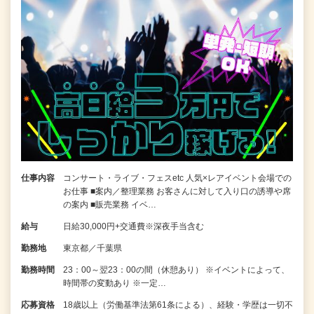
仕事内容
コンサート・ライブ・フェスetc 人気×レアイベント会場での
お仕事 ■案内／整理業務 お客さんに対して入り口の誘導や席
の案内 ■販売業務 イベ…
給与
日給30,000円+交通費※深夜手当含む
勤務地
東京都／千葉県
勤務時間
23：00～翌23：00の間（休憩あり） ※イベントによって、
時間帯の変動あり ※一定…
応募資格
18歳以上（労働基準法第61条による）、経験・学歴は一切不