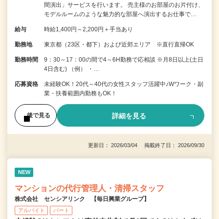
間演出」サービスを行います。 売主様のお部屋のお片付け、
モデルルームのような魅力的な部屋へ演出するお仕事で…
給与
時給1,400円～2,200円＋手当あり
勤務地
東京都（23区・都下）および近郊エリア ※直行直帰OK
勤務時間
9：30～17：00の間で4～6H勤務で応相談 ※月8日以上(土日
4日含む) （例） ・…
応募資格
未経験OK！20代～40代の女性スタッフ活躍中♪Wワーク・副
業・扶養範囲内勤務もOK！
詳細を見る
後で見る
更新日： 2026/03/04 掲載終了日： 2026/09/30
NEW
マンションの代行管理人・清掃スタッフ
株式会社 センシアリンク 【毎日興業グループ】
アルバイト
パート