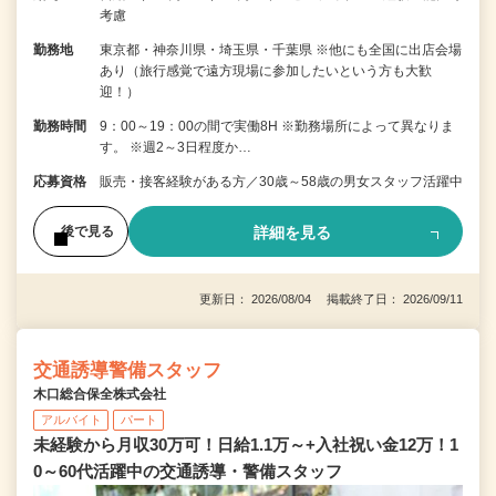
考慮
勤務地
東京都・神奈川県・埼玉県・千葉県 ※他にも全国に出店会場
あり（旅行感覚で遠方現場に参加したいという方も大歓
迎！）
勤務時間
9：00～19：00の間で実働8H ※勤務場所によって異なりま
す。 ※週2～3日程度か…
応募資格
販売・接客経験がある方／30歳～58歳の男女スタッフ活躍中
詳細を見る
後で見る
更新日： 2026/08/04 掲載終了日： 2026/09/11
交通誘導警備スタッフ
木口総合保全株式会社
アルバイト
パート
未経験から月収30万可！日給1.1万～+入社祝い金12万！1
0～60代活躍中の交通誘導・警備スタッフ