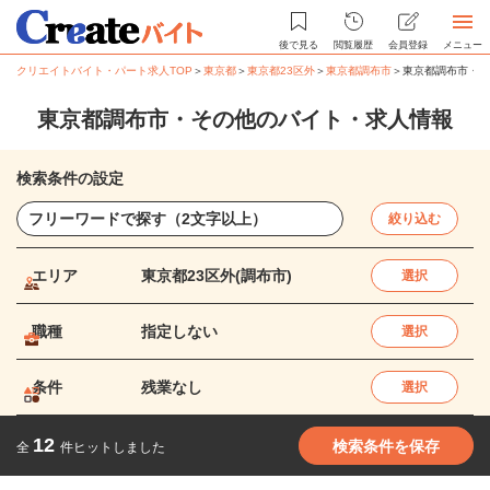
後で見る
閲覧履歴
会員登録
メニュー
クリエイトバイト・パート求人TOP
＞
東京都
＞
東京都23区外
＞
東京都調布市
＞
東京都調布市・そ
東京都調布市・その他のバイト・求人情報
検索条件の設定
絞り込む
エリア
東京都23区外(調布市)
選択
職種
指定しない
選択
条件
残業なし
選択
12
検索条件を保存
全
件ヒットしました