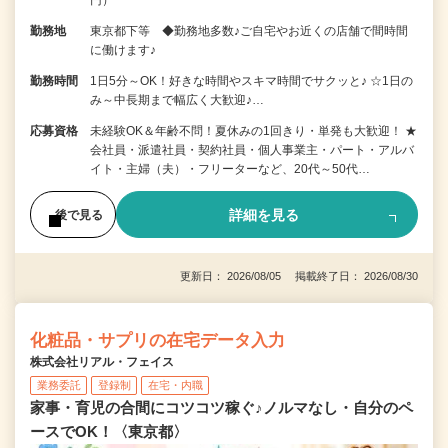
円）
勤務地
東京都下等 ◆勤務地多数♪ご自宅やお近くの店舗で間時間
に働けます♪
勤務時間
1日5分～OK！好きな時間やスキマ時間でサクッと♪ ☆1日の
み～中長期まで幅広く大歓迎♪…
応募資格
未経験OK＆年齢不問！夏休みの1回きり・単発も大歓迎！ ★
会社員・派遣社員・契約社員・個人事業主・パート・アルバ
イト・主婦（夫）・フリーターなど、20代～50代…
詳細を見る
後で見る
更新日： 2026/08/05 掲載終了日： 2026/08/30
化粧品・サプリの在宅データ入力
株式会社リアル・フェイス
業務委託
登録制
在宅・内職
家事・育児の合間にコツコツ稼ぐ♪ノルマなし・自分のペ
ースでOK！〈東京都〉