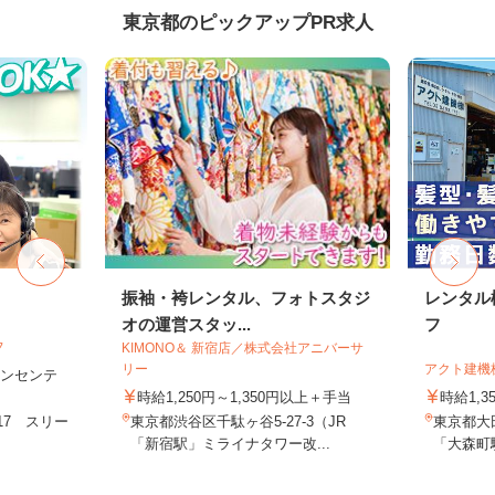
東京都のピックアップPR求人
フ
振袖・袴レンタル、フォトスタジ
レンタル
オの運営スタッ...
フ
フ
KIMONO＆ 新宿店／株式会社アニバーサ
リー
アクト建機
＋インセンテ
時給1,250円～1,350円以上＋手当
時給1,
17 スリー
東京都渋谷区千駄ヶ谷5-27-3（JR
東京都大田
.
「新宿駅」ミライナタワー改...
「大森町駅