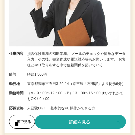
仕事内容
損害保険事務の補助業務。 メールのチェックや簡単なデータ
入力、その後、書類作成や電話対応等もお願いします。 お客
様とやり取りをする中で信頼関係を築いていく、…
給与
時給1,500円
勤務地
東京都調布市布田3-29-14（京王線「布田駅」より徒歩6分）
勤務時間
（A）9：00〜12：00 （B）13：00〜16：00 ★いずれかで
もOK！9：00…
応募資格
未経験OK！ 基本的なPC操作ができる方
詳細を見る
後で見る