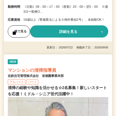
勤務時間
《日勤》08：00～17：00 《夜勤》20：00～翌5：00 ※週
3日〜勤務O…
応募資格
18歳以上（警備業法による※例外事由2号）、未経験OK！
詳細を見る
後で見る
更新日： 2026/07/22 掲載終了日： 2026/09/05
NEW
マンションの清掃指導員
近鉄住宅管理株式会社 首都圏事業本部
アルバイト
パート
清掃の経験や知識を活かせる☆2名募集！新しいスタート
を応援！ミドル・シニア世代活躍中！