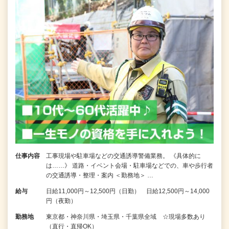
仕事内容
工事現場や駐車場などの交通誘導警備業務。 《具体的に
は……》 道路・イベント会場・駐車場などでの、車や歩行者
の交通誘導・整理・案内 ＜勤務地＞ …
給与
日給11,000円～12,500円（日勤） 日給12,500円～14,000
円（夜勤）
勤務地
東京都・神奈川県・埼玉県・千葉県全域 ☆現場多数あり
（直行・直帰OK）