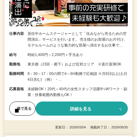
仕事内容
居住中ホームステージャーとして「住みながら売るための空
間演出」サービスを行います。 売主様のお部屋のお片付け、
モデルルームのような魅力的な部屋へ演出するお仕事で…
給与
時給1,400円～2,200円＋手当あり
勤務地
東京都（23区・都下）および近郊エリア ※直行直帰OK
勤務時間
9：30～17：00の間で4～6H勤務で応相談 ※月8日以上(土日
4日含む) （例） ・…
応募資格
未経験OK！20代～40代の女性スタッフ活躍中♪Wワーク・副
業・扶養範囲内勤務もOK！
詳細を見る
後で見る
更新日： 2026/03/04 掲載終了日： 2026/09/30