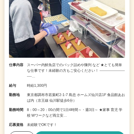
仕事内容
スーパー内鮮魚店でのパック詰めや陳列 など ★とても簡単
な仕事です！未経験の方もご安心ください！ ---------------------
----…
給与
時給1,300円
勤務地
東京都調布市若葉町2-1-7 島忠 ホームズ仙川店1F 食品館あお
ば内（京王線 仙川駅徒歩6分）
勤務時間
8：00～20：00の間で1日4時間～・週3日～ ★家事 育児 学
校 Wワークなど両立安…
応募資格
未経験でOKです！