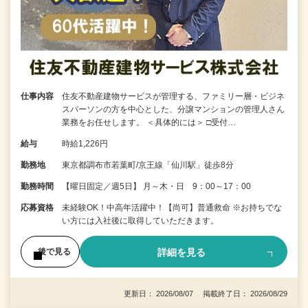
仕事内容
住友不動産建物サービスが管理する、ファミリー層・ビジネ
スパーソンの方を中心とした、分譲マンションの管理人さん
業務をお任せします。 ＜具体的には＞ □受付…
給与
時給1,226円
勤務地
東京都調布市若葉町/京王線「仙川駅」徒歩8分
勤務時間
【曜日固定／週5日】 月～木・日 9：00～17：00
応募資格
未経験OK！中高年活躍中！【尚可】普通救命 ※お持ちでな
い方には入社後に取得していただきます。
詳細を見る
後で見る
更新日： 2026/08/07 掲載終了日： 2026/08/29