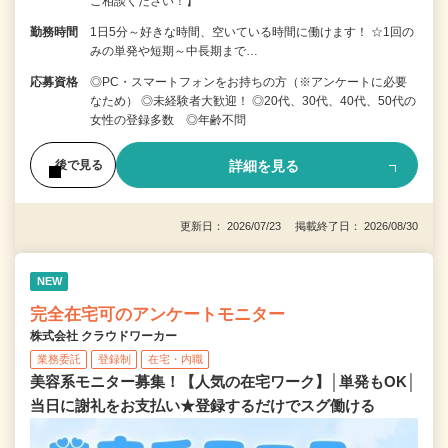
ご相談ください！】
勤務時間
1日5分～好きな時間、空いている時間に働けます！ ☆1回の
みの単発や短期～中長期まで…
応募資格
◎PC・スマートフォンをお持ちの方（※アンケートに必要
なため） ◎未経験者大歓迎！ ◎20代、30代、40代、50代の
女性の登録多数 ◎年齢不問
詳細を見る
後で見る
更新日： 2026/07/23 掲載終了日： 2026/08/30
NEW
完全在宅可のアンケートモニター
株式会社 クラウドワーカー
業務委託
登録制
在宅・内職
美容系モニター募集！【人気の在宅ワーク】│単発もOK│
当日に謝礼をお支払い★登録するだけでスグ働ける