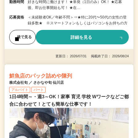
勤務時間
好きな時間に働けます！ ★単発（1日のみ）OK！ ★応募
後、即お仕事開始も可！ ★在…
応募資格
＜未経験者OK／年齢不問＞⇒★特に20代〜50代の女性の登
録多数★ ※スマートフォンもしくはパソコンをお持ちの方
詳細を見る
後で見る
更新日： 2026/07/31 掲載終了日： 2026/08/24
鮮魚店のパック詰めや陳列
株式会社旬 ／ さかなや旬 仙川店
アルバイト
パート
1日4時間～・週3～OK！家事 育児 学校 Wワークなどご都
合に合わせて！とても簡単な仕事です！