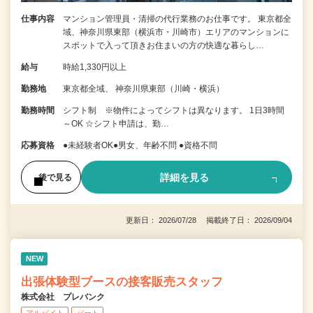
仕事内容
マンション管理員・清掃の代行業務のお仕事です。 東京都全
域、神奈川県東部（横浜市・川崎市）エリアのマンションに
スポットで入って頂きお住まいの方の快適な暮らし…
給与
時給1,330円以上
勤務地
東京都全域、 神奈川県東部（川崎・横浜）
勤務時間
シフト制 ※物件によってシフトは異なります。 1日3時間
～OK ☆シフト申請は、勤…
応募資格
●未経験者OK●男女、年齢不問 ●資格不問
詳細を見る
後で見る
更新日： 2026/07/28 掲載終了日： 2026/09/04
NEW
出張体験型ブースの接客販売スタッフ
株式会社 プレバンク
アルバイト
パート