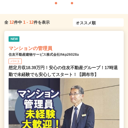
12
1
-
12
全
件中
件を表示
NEW
マンションの管理員
住友不動産建物サービス株式会社/hkp26028a
パート
想定月収18.39万円！安心の住友不動産グループ！17時退
勤で未経験でも安心してスタート！【調布市】