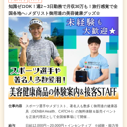
知識ゼロOK！週2～3日勤務で月収30万も！旅行感覚で全
国各地へ♪メダリスト御用達の美容健康グッズ☆
仕事内容
スポーツ選手やメダリスト、著名人も数多く御用達の健康器
具（DENBA Health、CATCH-I）の無料体験＆販売イベント
を正規代理店として全国催事場にて開催…
給与
日給12,000円～20,000円＋インセンティブ ※経験・能力等