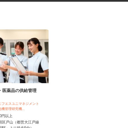
料・医薬品の供給管理
道路工事などの交通誘導スタッ
フ
日清警備東京株式会社 千葉支店
 エフエスユニマネジメント
危機管理研究機...
日給11,500円～13,210円＋交通費全
,250円以上
額支給 ★早上がりの...