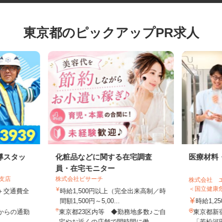
東京都のピックアップPR求人
導スタッ
化粧品などに関する在宅調査
医療材
員・在宅モニター
葉支店
株式会社ビサーチ
株式会社
＜国立健康
0円＋交通費全
時給1,500円以上（完全出来高制／時
間額1,500円～5,00...
時給1