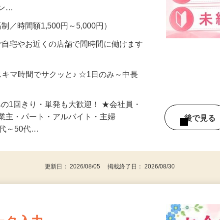
、美容モニターで解決できます♪ 気になる
メン…
制／時間額1,500円～5,000円）
ご自宅やお近くの店舗で間時間に働けます
スキマ時間でサクッと♪ ☆1日のみ～中長
みの1回きり・単発も大歓迎！ ★会社員・
事業主・パート・アルバイト・主婦
後で見
代～50代…
更新日： 2026/08/05 掲載終了日： 2026/08/30