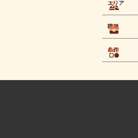
エリア
職種
条件