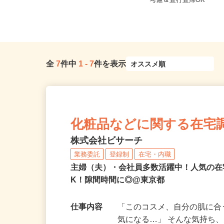
東京都新宿区戸山（都営大江戸線
東京都江東区 ★ご自
「若松河田駅」より徒歩5分）
考慮＆直行直帰OK
全
7
件中
1
-
7
件を表示
化粧品などに関する在宅
株式会社ビサーチ
業務委託
登録制
在宅・内職
主婦（夫）・会社員多数活躍中！人気の在
K！隙間時間に◎@東京都
仕事内容
「このコスメ、自分の肌に