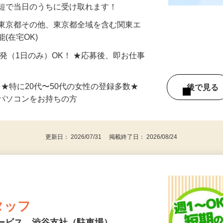
分〜10分程度。空いた時間を有効活用できる
最短で当日のうちに受け取れます！
 東京都その他、東京都全域を含む関東エ
(在宅OK)
単発（1日のみ）OK！ ★応募後、即お仕事
⇒★特に20代〜50代の女性の登録多数★
後で見
パソコンをお持ちの方
更新日： 2026/07/31 掲載終了日： 2026/08/24