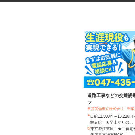
医療材料・医薬品の供給管理
道路工事などの交通誘
フ
日清警備東京株式会社 千
株式会社 エフエスユニマネジメント
＜国立健康危機管理研究機...
日給11,500円～13,21
時給1,250円以上
額支給 ★早上がりの...