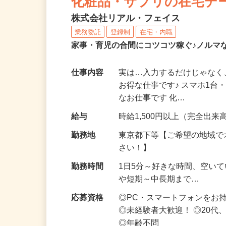
化粧品・サプリの在宅デ
株式会社リアル・フェイス
業務委託
登録制
在宅・内職
家事・育児の合間にコツコツ稼ぐ♪ノルマ
仕事内容
実は…入力するだけじゃなく
お得な仕事です♪ スマホ1台
なお仕事です 化…
給与
時給1,500円以上（完全出来高
勤務地
東京都下等【ご希望の地域で
さい！】
勤務時間
1日5分～好きな時間、空い
や短期～中長期まで…
応募資格
◎PC・スマートフォンをお