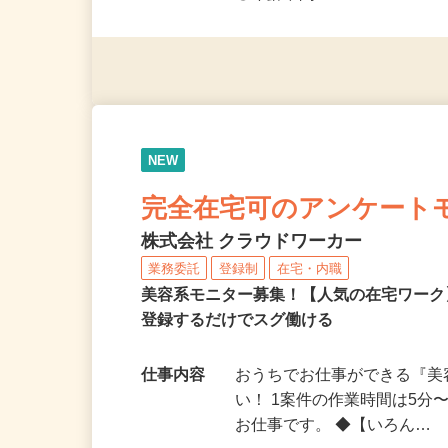
◎未経験者大歓迎！ ◎20代
◎年齢不問
NEW
完全在宅可のアンケート
株式会社 クラウドワーカー
業務委託
登録制
在宅・内職
美容系モニター募集！【人気の在宅ワーク
登録するだけでスグ働ける
仕事内容
おうちでお仕事ができる『