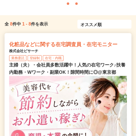
8
1
-
8
全
件中
件を表示
化粧品などに関する在宅調査員・在宅モニター
株式会社ビサーチ
業務委託
登録制
在宅・内職
主婦（夫）・会社員多数活躍中！人気の在宅ワーク♪扶養
内勤務・Wワーク・副業OK！隙間時間に◎@東京都