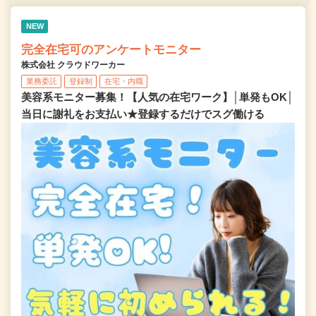
NEW
完全在宅可のアンケートモニター
株式会社 クラウドワーカー
業務委託
登録制
在宅・内職
美容系モニター募集！【人気の在宅ワーク】│単発もOK│
当日に謝礼をお支払い★登録するだけでスグ働ける