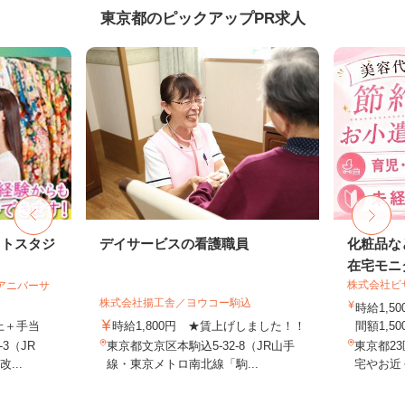
東京都のピックアップPR求人
ォトスタジ
デイサービスの看護職員
化粧品な
在宅モニ
株式会社ビ
社アニバーサ
株式会社揚工舎／ヨウコー駒込
時給1,
以上＋手当
時給1,800円 ★賃上げしました！！
間額1,500
3（JR
東京都文京区本駒込5-32-8（JR山手
東京都2
...
線・東京メトロ南北線「駒...
宅やお近