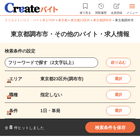
後で見る
閲覧履歴
会員登録
メニュー
クリエイトバイト・パート求人TOP
＞
東京都
＞
東京都23区外
＞
東京都調布市
＞
東京都調布市・そ
東京都調布市・その他のバイト・求人情報
検索条件の設定
絞り込む
エリア
東京都23区外(調布市)
選択
職種
指定しない
選択
条件
1日・単発
選択
8
検索条件を保存
全
件ヒットしました