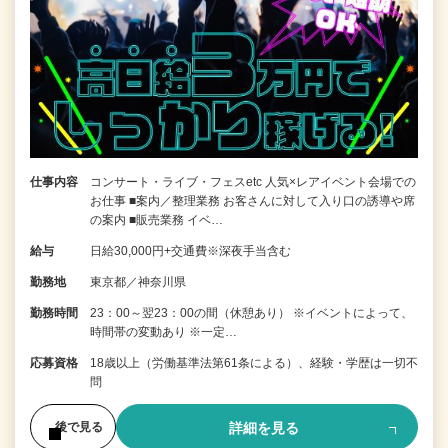
仕事内容
コンサート・ライブ・フェスetc 人気×レアイベント会場での
お仕事 ■案内／整理業務 お客さんに対して入り口の誘導や席
の案内 ■販売業務 イベ…
給与
日給30,000円+交通費※深夜手当含む
勤務地
東京都／神奈川県
勤務時間
23：00～翌23：00の間（休憩あり） ※イベントによって、
時間帯の変動あり ※一定…
応募資格
18歳以上（労働基準法第61条による）、経験・学歴は一切不
問
詳細を見る
後で見る