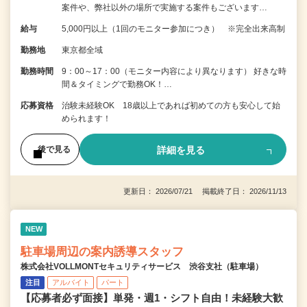
案件や、弊社以外の場所で実施する案件もございます…
給与
5,000円以上（1回のモニター参加につき） ※完全出来高制
勤務地
東京都全域
勤務時間
9：00～17：00（モニター内容により異なります） 好きな時
間＆タイミングで勤務OK！…
応募資格
治験未経験OK 18歳以上であれば初めての方も安心して始
められます！
詳細を見る
後で見る
更新日： 2026/07/21 掲載終了日： 2026/11/13
NEW
駐車場周辺の案内誘導スタッフ
株式会社VOLLMONTセキュリティサービス 渋谷支社（駐車場）
注目
アルバイト
パート
【応募者必ず面接】単発・週1・シフト自由！未経験大歓