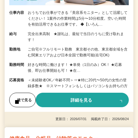
仕事内容
おうちでお仕事ができる『美容系モニター』として活躍して
ください！ 1案件の作業時間は5分〜10分程度。空いた時間
を有効活用できるお仕事です。 ◆【いろん…
給与
完全出来高制 ★謝礼は、最短で当日のうちに受け取れま
す！
勤務地
ご自宅※フルリモート勤務 東京都その他、東京都全域を含
む関東エリアおよび日本全国で勤務可能(在宅OK)
勤務時間
好きな時間に働けます！ ★単発（1日のみ）OK！ ★応募
後、即お仕事開始も可！ ★在…
応募資格
＜未経験者OK／年齢不問＞⇒★特に20代〜50代の女性の登
録多数★ ※スマートフォンもしくはパソコンをお持ちの方
詳細を見る
後で見る
更新日： 2026/07/31 掲載終了日： 2026/08/24