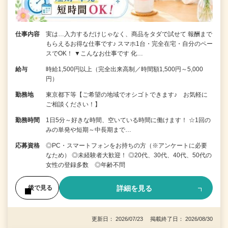
仕事内容
実は…入力するだけじゃなく、商品をタダで試せて 報酬まで
もらえるお得な仕事です♪ スマホ1台・完全在宅・自分のペー
スでOK！ ▼こんなお仕事です 化…
給与
時給1,500円以上（完全出来高制／時間額1,500円～5,000
円）
勤務地
東京都下等【ご希望の地域でオシゴトできます♪ お気軽に
ご相談ください！】
勤務時間
1日5分～好きな時間、空いている時間に働けます！ ☆1回の
みの単発や短期～中長期まで…
応募資格
◎PC・スマートフォンをお持ちの方（※アンケートに必要
なため） ◎未経験者大歓迎！ ◎20代、30代、40代、50代の
女性の登録多数 ◎年齢不問
詳細を見る
後で見る
更新日： 2026/07/23 掲載終了日： 2026/08/30