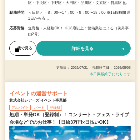
区・中央区・中野区・大田区・品川区・文京区・目黒区 他
勤務時間
＜日勤＞ ・8：00〜17：00 ・9：00〜18：00 ※1日8時間 週
1日から応…
応募資格
無資格・未経験OK！ ※18歳以上：警備業法による（例外事
由2号）
詳細を見る
後で見る
更新日： 2026/07/31 掲載終了日： 2026/08/08
本日掲載終了になります
イベントの運営サポート
株式会社シアーズ イベント事業部
アルバイト
パート
登録制
短期・単発OK（登録制）！コンサート・フェス・ライブ
会場などでのお仕事！【日給3万円×日払いOK】