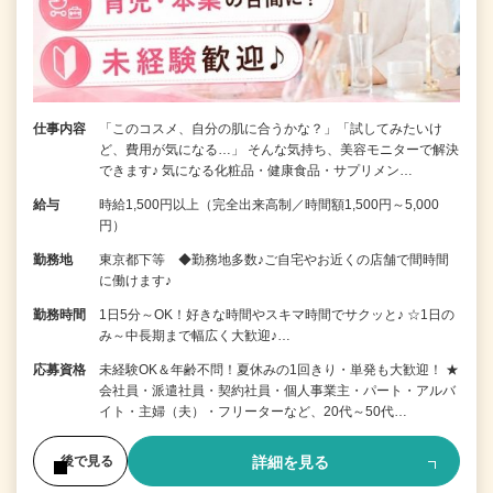
仕事内容
「このコスメ、自分の肌に合うかな？」「試してみたいけ
ど、費用が気になる…」 そんな気持ち、美容モニターで解決
できます♪ 気になる化粧品・健康食品・サプリメン…
給与
時給1,500円以上（完全出来高制／時間額1,500円～5,000
円）
勤務地
東京都下等 ◆勤務地多数♪ご自宅やお近くの店舗で間時間
に働けます♪
勤務時間
1日5分～OK！好きな時間やスキマ時間でサクッと♪ ☆1日の
み～中長期まで幅広く大歓迎♪…
応募資格
未経験OK＆年齢不問！夏休みの1回きり・単発も大歓迎！ ★
会社員・派遣社員・契約社員・個人事業主・パート・アルバ
イト・主婦（夫）・フリーターなど、20代～50代…
詳細を見る
後で見る