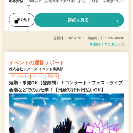
応募資格
18歳以上（労働基準法第61条による）、経験・学歴は一切不
問
詳細を見る
後で見る
更新日： 2026/07/13 掲載終了日： 2026/08/10
掲載終了まであと2日
イベントの運営サポート
株式会社シアーズ イベント事業部
アルバイト
パート
登録制
短期・単発OK（登録制）！コンサート・フェス・ライブ
会場などでのお仕事！【日給3万円×日払いOK】