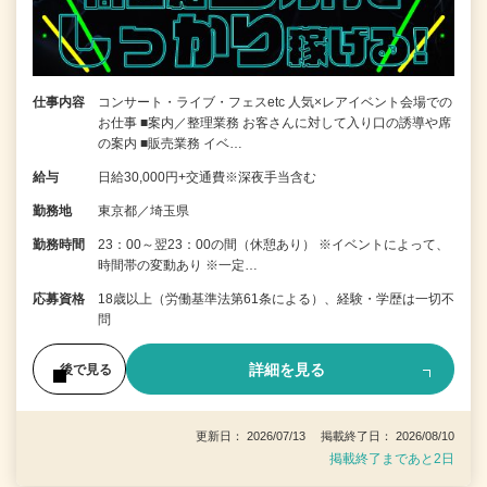
仕事内容
コンサート・ライブ・フェスetc 人気×レアイベント会場での
お仕事 ■案内／整理業務 お客さんに対して入り口の誘導や席
の案内 ■販売業務 イベ…
給与
日給30,000円+交通費※深夜手当含む
勤務地
東京都／埼玉県
勤務時間
23：00～翌23：00の間（休憩あり） ※イベントによって、
時間帯の変動あり ※一定…
応募資格
18歳以上（労働基準法第61条による）、経験・学歴は一切不
問
詳細を見る
後で見る
更新日： 2026/07/13 掲載終了日： 2026/08/10
掲載終了まであと2日