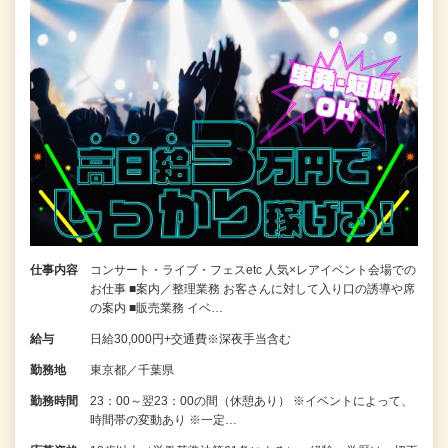
仕事内容
コンサート・ライブ・フェスetc 人気×レアイベント会場での
お仕事 ■案内／整理業務 お客さんに対して入り口の誘導や席
の案内 ■販売業務 イベ…
給与
日給30,000円+交通費※深夜手当含む
勤務地
東京都／千葉県
勤務時間
23：00～翌23：00の間（休憩あり） ※イベントによって、
時間帯の変動あり ※一定…