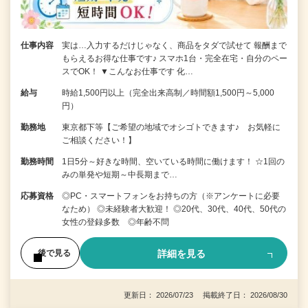
仕事内容
実は…入力するだけじゃなく、商品をタダで試せて 報酬まで
もらえるお得な仕事です♪ スマホ1台・完全在宅・自分のペー
スでOK！ ▼こんなお仕事です 化…
給与
時給1,500円以上（完全出来高制／時間額1,500円～5,000
円）
勤務地
東京都下等【ご希望の地域でオシゴトできます♪ お気軽に
ご相談ください！】
勤務時間
1日5分～好きな時間、空いている時間に働けます！ ☆1回の
みの単発や短期～中長期まで…
応募資格
◎PC・スマートフォンをお持ちの方（※アンケートに必要
なため） ◎未経験者大歓迎！ ◎20代、30代、40代、50代の
女性の登録多数 ◎年齢不問
詳細を見る
後で見る
更新日： 2026/07/23 掲載終了日： 2026/08/30