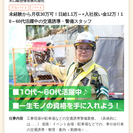
木口総合保全株式会社
アルバイト
パート
未経験から月収30万可！日給1.1万～+入社祝い金12万！1
0～60代活躍中の交通誘導・警備スタッフ
仕事内容
工事現場や駐車場などの交通誘導警備業務。 《具体的に
は……》 道路・イベント会場・駐車場などでの、車や歩行者
の交通誘導・整理・案内 ＜勤務地＞ …