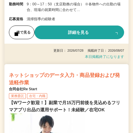
勤務時間
9：00～17：50（支店勤務の場合） ※各物件への出勤の場
合、現場の就業時間に合わせて…
応募資格
清掃指導の経験者
詳細を見る
後で見る
更新日： 2026/07/28 掲載終了日： 2026/08/07
本日掲載終了になります
ネットショップのデータ入力・商品登録および発
送軽作業
合同会社Re Start
業務委託
在宅・内職
【Wワーク歓迎！】副業で月15万円前後を見込めるフリ
マアプリ出品の運用サポート！未経験／在宅OK