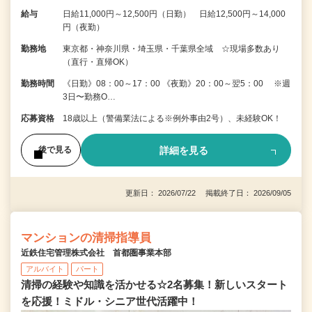
給与
日給11,000円～12,500円（日勤） 日給12,500円～14,000
円（夜勤）
勤務地
東京都・神奈川県・埼玉県・千葉県全域 ☆現場多数あり
（直行・直帰OK）
勤務時間
《日勤》08：00～17：00 《夜勤》20：00～翌5：00 ※週
3日〜勤務O…
応募資格
18歳以上（警備業法による※例外事由2号）、未経験OK！
詳細を見る
後で見る
更新日： 2026/07/22 掲載終了日： 2026/09/05
マンションの清掃指導員
近鉄住宅管理株式会社 首都圏事業本部
アルバイト
パート
清掃の経験や知識を活かせる☆2名募集！新しいスタート
を応援！ミドル・シニア世代活躍中！