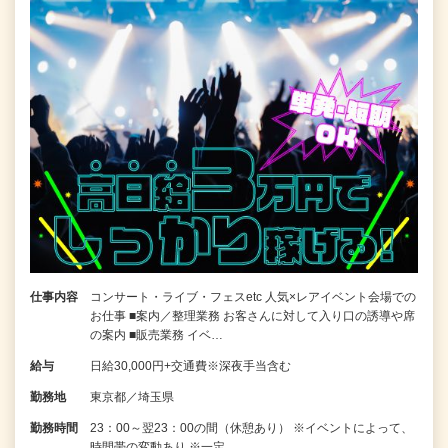
仕事内容
コンサート・ライブ・フェスetc 人気×レアイベント会場での
お仕事 ■案内／整理業務 お客さんに対して入り口の誘導や席
の案内 ■販売業務 イベ…
給与
日給30,000円+交通費※深夜手当含む
勤務地
東京都／埼玉県
勤務時間
23：00～翌23：00の間（休憩あり） ※イベントによって、
時間帯の変動あり ※一定…