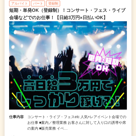
アルバイト
パート
登録制
短期・単発OK（登録制）！コンサート・フェス・ライブ
会場などでのお仕事！【日給3万円×日払いOK】
仕事内容
コンサート・ライブ・フェスetc 人気×レアイベント会場での
お仕事 ■案内／整理業務 お客さんに対して入り口の誘導や席
の案内 ■販売業務 イベ…