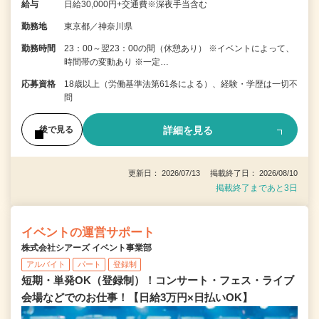
給与
日給30,000円+交通費※深夜手当含む
勤務地
東京都／神奈川県
勤務時間
23：00～翌23：00の間（休憩あり） ※イベントによって、
時間帯の変動あり ※一定…
応募資格
18歳以上（労働基準法第61条による）、経験・学歴は一切不
問
詳細を見る
後で見る
更新日： 2026/07/13 掲載終了日： 2026/08/10
掲載終了まであと3日
イベントの運営サポート
株式会社シアーズ イベント事業部
アルバイト
パート
登録制
短期・単発OK（登録制）！コンサート・フェス・ライブ
会場などでのお仕事！【日給3万円×日払いOK】