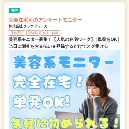
NEW
完全在宅可のアンケートモニター
株式会社 クラウドワーカー
業務委託
登録制
在宅・内職
美容系モニター募集！【人気の在宅ワーク】│単発もOK│
当日に謝礼をお支払い★登録するだけでスグ働ける