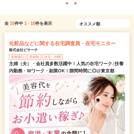
10
1
-
10
全
件中
件を表示
化粧品などに関する在宅調査員・在宅モニター
株式会社ビサーチ
業務委託
登録制
在宅・内職
主婦（夫）・会社員多数活躍中！人気の在宅ワーク♪扶養
内勤務・Wワーク・副業OK！隙間時間に◎@東京都