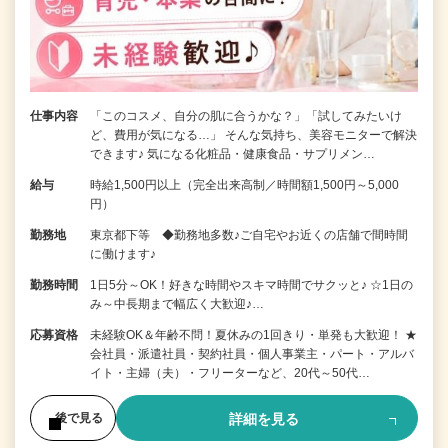
仕事内容
「このコスメ、自分の肌に合うかな？」「試してみたいけ
ど、費用が気になる…」 そんな気持ち、美容モニターで解決
できます♪ 気になる化粧品・健康食品・サプリメン…
給与
時給1,500円以上（完全出来高制／時間額1,500円～5,000
円）
勤務地
東京都下等 ◆勤務地多数♪ご自宅やお近くの店舗で間時間
に働けます♪
勤務時間
1日5分～OK！好きな時間やスキマ時間でサクッと♪ ☆1日の
み～中長期まで幅広く大歓迎♪…
応募資格
未経験OK＆年齢不問！夏休みの1回きり・単発も大歓迎！ ★
会社員・派遣社員・契約社員・個人事業主・パート・アルバ
イト・主婦（夫）・フリーターなど、20代～50代…
詳細を見る
後で見る