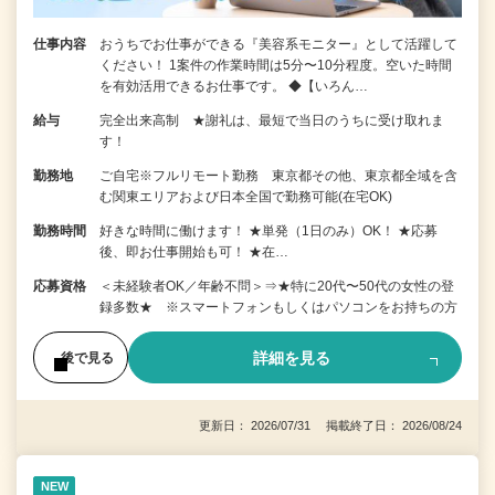
仕事内容
おうちでお仕事ができる『美容系モニター』として活躍して
ください！ 1案件の作業時間は5分〜10分程度。空いた時間
を有効活用できるお仕事です。 ◆【いろん…
給与
完全出来高制 ★謝礼は、最短で当日のうちに受け取れま
す！
勤務地
ご自宅※フルリモート勤務 東京都その他、東京都全域を含
む関東エリアおよび日本全国で勤務可能(在宅OK)
勤務時間
好きな時間に働けます！ ★単発（1日のみ）OK！ ★応募
後、即お仕事開始も可！ ★在…
応募資格
＜未経験者OK／年齢不問＞⇒★特に20代〜50代の女性の登
録多数★ ※スマートフォンもしくはパソコンをお持ちの方
詳細を見る
後で見る
更新日： 2026/07/31 掲載終了日： 2026/08/24
NEW