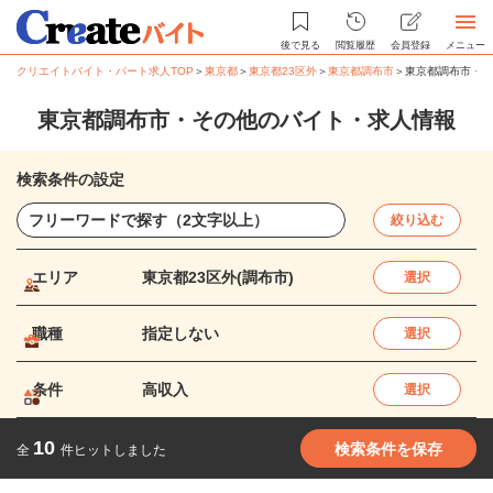
後で見る
閲覧履歴
会員登録
メニュー
クリエイトバイト・パート求人TOP
＞
東京都
＞
東京都23区外
＞
東京都調布市
＞
東京都調布市・そ
東京都調布市・その他のバイト・求人情報
検索条件の設定
絞り込む
エリア
東京都23区外(調布市)
選択
職種
指定しない
選択
条件
高収入
選択
10
検索条件を保存
全
件ヒットしました