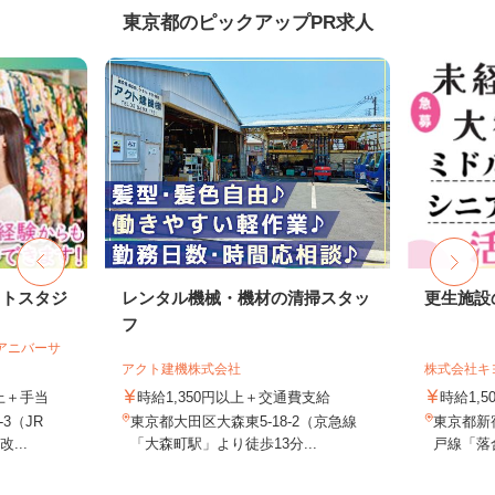
東京都のピックアップPR求人
ォトスタジ
レンタル機械・機材の清掃スタッ
更生施設
フ
社アニバーサ
アクト建機株式会社
株式会社キ
以上＋手当
時給1,350円以上＋交通費支給
時給1,5
3（JR
東京都大田区大森東5-18-2（京急線
東京都新
...
「大森町駅」より徒歩13分...
戸線「落合