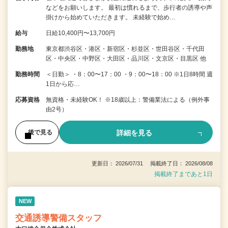
などをお願いします。 最初は慣れるまで、歩行者の誘導や声
掛けから始めていただきます。 未経験で始め…
給与
日給10,400円〜13,700円
勤務地
東京都渋谷区・港区・新宿区・杉並区・世田谷区・千代田
区・中央区・中野区・大田区・品川区・文京区・目黒区 他
勤務時間
＜日勤＞ ・8：00〜17：00 ・9：00〜18：00 ※1日8時間 週
1日から応…
応募資格
無資格・未経験OK！ ※18歳以上：警備業法による（例外事
由2号）
詳細を見る
後で見る
更新日： 2026/07/31 掲載終了日： 2026/08/08
掲載終了まであと1日
NEW
交通誘導警備スタッフ