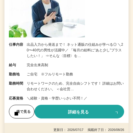
仕事内容
出品入力から発送まで！ ネット通販の仕組みが学べる◎ ＼2
0〜40代の男性が活躍中／ 「毎月の給料に“あと少し”プラス
したい！」 ⇒そんな〈目標〉を…
給与
完全出来高制
勤務地
ご自宅 ※フルリモート勤務
勤務時間
リモートワークのため、完全自由シフトです！ 詳細はお問い
合わせください。 ＜会社営…
応募資格
＼経験・資格・学歴いっさい不問！／
詳細を見る
後で見る
更新日： 2026/07/17 掲載終了日： 2026/08/26