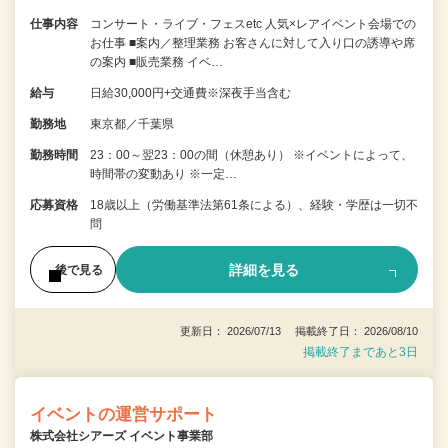
仕事内容
コンサート・ライブ・フェスetc 人気×レアイベント会場での
お仕事 ■案内／整理業務 お客さんに対して入り口の誘導や席
の案内 ■販売業務 イベ…
給与
日給30,000円+交通費※深夜手当含む
勤務地
東京都／千葉県
勤務時間
23：00～翌23：00の間（休憩あり） ※イベントによって、
時間帯の変動あり ※一定…
応募資格
18歳以上（労働基準法第61条による）、経験・学歴は一切不
問
詳細を見る
後で見る
更新日： 2026/07/13 掲載終了日： 2026/08/10
掲載終了まであと3日
イベントの運営サポート
株式会社シアーズ イベント事業部