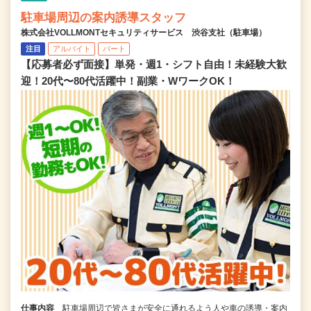
駐車場周辺の案内誘導スタッフ
株式会社VOLLMONTセキュリティサービス 渋谷支社（駐車場）
注目
アルバイト
パート
【応募者必ず面接】単発・週1・シフト自由！未経験大歓
迎！20代〜80代活躍中！副業・WワークOK！
仕事内容
駐車場周辺で皆さまが安全に通れるよう人や車の誘導・案内