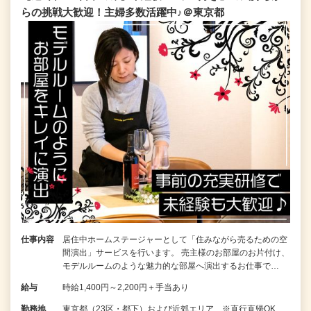
らの挑戦大歓迎！主婦多数活躍中♪＠東京都
仕事内容
居住中ホームステージャーとして「住みながら売るための空
間演出」サービスを行います。 売主様のお部屋のお片付け、
モデルルームのような魅力的な部屋へ演出するお仕事で…
給与
時給1,400円～2,200円＋手当あり
勤務地
東京都（23区・都下）および近郊エリア ※直行直帰OK