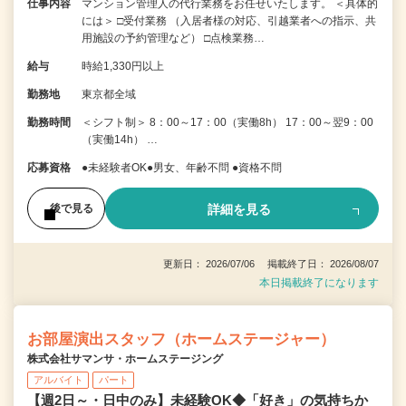
仕事内容
マンション管理人の代行業務をお任せいたします。 ＜具体的
には＞ □受付業務 （入居者様の対応、引越業者への指示、共
用施設の予約管理など） □点検業務…
給与
時給1,330円以上
勤務地
東京都全域
勤務時間
＜シフト制＞ 8：00～17：00（実働8h） 17：00～翌9：00
（実働14h） …
応募資格
●未経験者OK●男女、年齢不問 ●資格不問
詳細を見る
後で見る
更新日： 2026/07/06 掲載終了日： 2026/08/07
本日掲載終了になります
お部屋演出スタッフ（ホームステージャー）
株式会社サマンサ・ホームステージング
アルバイト
パート
【週2日～・日中のみ】未経験OK◆「好き」の気持ちか