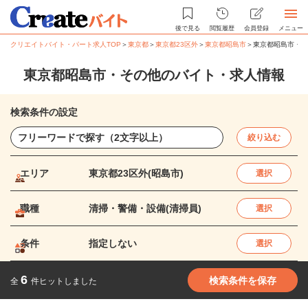
後で見る
閲覧履歴
会員登録
メニュー
クリエイトバイト・パート求人TOP
＞
東京都
＞
東京都23区外
＞
東京都昭島市
＞
東京都昭島市・そ
東京都昭島市・その他のバイト・求人情報
検索条件の設定
絞り込む
エリア
東京都23区外(昭島市)
選択
職種
清掃・警備・設備(清掃員)
選択
条件
指定しない
選択
6
検索条件を保存
全
件ヒットしました