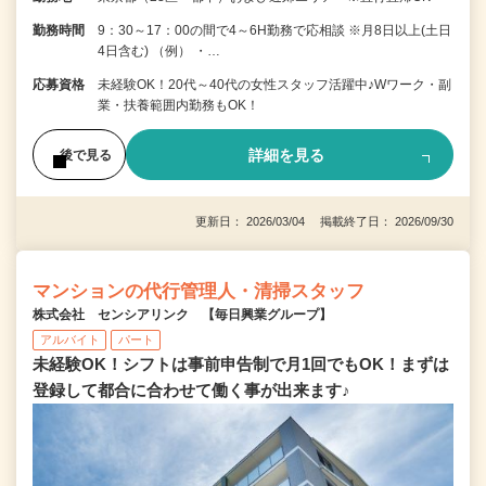
勤務時間
9：30～17：00の間で4～6H勤務で応相談 ※月8日以上(土日
4日含む) （例） ・…
応募資格
未経験OK！20代～40代の女性スタッフ活躍中♪Wワーク・副
業・扶養範囲内勤務もOK！
詳細を見る
後で見る
更新日： 2026/03/04 掲載終了日： 2026/09/30
マンションの代行管理人・清掃スタッフ
株式会社 センシアリンク 【毎日興業グループ】
アルバイト
パート
未経験OK！シフトは事前申告制で月1回でもOK！まずは
登録して都合に合わせて働く事が出来ます♪