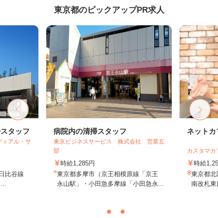
東京都のピックアップPR求人
掃スタッフ
病院内の清掃スタッフ
ネットカ
ディアル・サ
東京ビジネスサービス 株式会社 営業五
部
カスタマカ
時給1,285円
時給1,2
／日比谷線
東京都多摩市（京王相模原線「京王
東京都北
..
永山駅」・小田急多摩線「小田急永...
南改札東