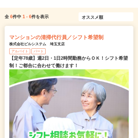
6
1
-
6
全
件中
件を表示
マンションの清掃代行員／シフト希望制
株式会社ビルシステム 埼玉支店
アルバイト
パート
【定年78歳】週2日・1日2時間勤務からＯＫ！シフト希望
制！ご都合に合わせて働けます！