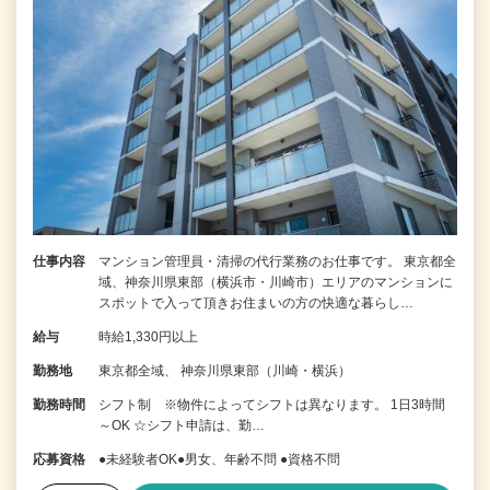
仕事内容
マンション管理員・清掃の代行業務のお仕事です。 東京都全
域、神奈川県東部（横浜市・川崎市）エリアのマンションに
スポットで入って頂きお住まいの方の快適な暮らし…
給与
時給1,330円以上
勤務地
東京都全域、 神奈川県東部（川崎・横浜）
勤務時間
シフト制 ※物件によってシフトは異なります。 1日3時間
～OK ☆シフト申請は、勤…
応募資格
●未経験者OK●男女、年齢不問 ●資格不問