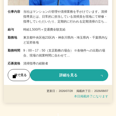
仕事内容
当社はマンションの管理や清掃業務を手がけています。清掃
指導員とは、日常的に担当している清掃員を現地にて研修・
指導していただいたり、定期的に行われる定期清掃の立ち…
給与
時給1,500円＋交通費全額支給
勤務地
東京都中央区他23区内・神奈川県内・埼玉県内・千葉県内な
ど近郊各地
勤務時間
9：00～17：50（支店勤務の場合） ※各物件への出勤の場
合、現場の就業時間に合わせて…
応募資格
清掃指導の経験者
詳細を見る
後で見る
更新日： 2026/07/28 掲載終了日： 2026/08/07
本日掲載終了になります
1