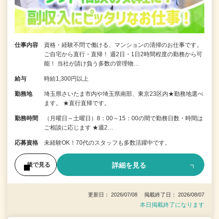
仕事内容
資格・経験不問で働ける、マンションの清掃のお仕事です。
ご自宅から直行・直帰！ 週2日・1日2時間程度の勤務から可
能！ 当社が請け負う多数の管理物…
給与
時給1,300円以上
勤務地
埼玉県さいたま市内や埼玉県南部、東京23区内★勤務地選べ
ます。 ★直行直帰です。
勤務時間
（月曜日～土曜日）8：00～15：00の間で勤務日数・時間は
ご相談に応じます ★週2…
応募資格
未経験OK！70代のスタッフも多数活躍中です。
詳細を見る
後で見る
更新日： 2026/07/08 掲載終了日： 2026/08/07
本日掲載終了になります