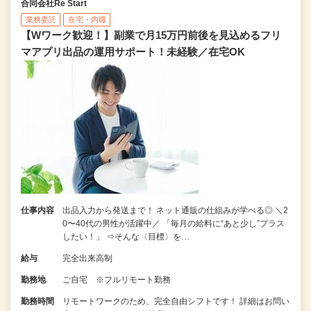
合同会社Re Start
業務委託
在宅・内職
【Wワーク歓迎！】副業で月15万円前後を見込めるフリ
マアプリ出品の運用サポート！未経験／在宅OK
仕事内容
出品入力から発送まで！ ネット通販の仕組みが学べる◎ ＼2
0〜40代の男性が活躍中／ 「毎月の給料に“あと少し”プラス
したい！」 ⇒そんな〈目標〉を…
給与
完全出来高制
勤務地
ご自宅 ※フルリモート勤務
勤務時間
リモートワークのため、完全自由シフトです！ 詳細はお問い