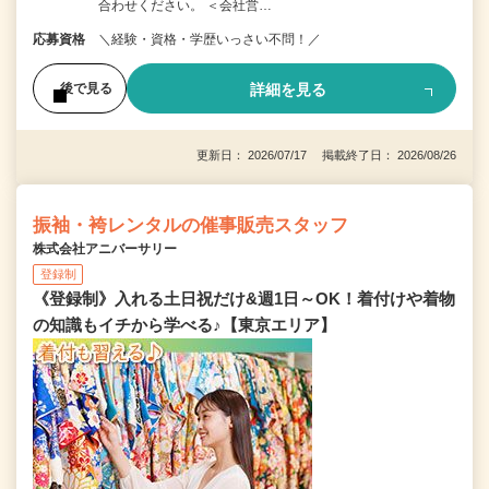
合わせください。 ＜会社営…
応募資格
＼経験・資格・学歴いっさい不問！／
詳細を見る
後で見る
更新日： 2026/07/17 掲載終了日： 2026/08/26
振袖・袴レンタルの催事販売スタッフ
株式会社アニバーサリー
登録制
《登録制》入れる土日祝だけ&週1日～OK！着付けや着物
の知識もイチから学べる♪【東京エリア】