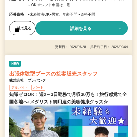
～OK ☆シフト申請は、勤…
応募資格
●未経験者OK●男女、年齢不問 ●資格不問
詳細を見る
後で見る
更新日： 2026/07/28 掲載終了日： 2026/09/04
NEW
出張体験型ブースの接客販売スタッフ
株式会社 プレバンク
アルバイト
パート
知識ゼロOK！週2～3日勤務で月収30万も！旅行感覚で全
国各地へ♪メダリスト御用達の美容健康グッズ☆