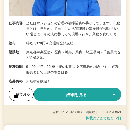
仕事内容
当社はマンションの管理や清掃業務を手がけています。代務
員とは、日常的に担当している管理員や清掃員が出勤できな
い場合に、その人に替わって現場へ行き、業務を代行しま…
給与
時給1,320円＋交通費全額支給
勤務地
東京都中央区他23区内・神奈川県内・埼玉県内・千葉県内な
ど近郊各地
勤務時間
9：00～17：50 ※上記の時間は支店勤務の場合です。 代務
要員として出勤の場合は各…
応募資格
未経験者歓迎！
詳細を見る
後で見る
更新日： 2026/08/03 掲載終了日： 2026/08/21
掲載終了まであと12日