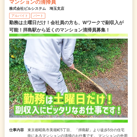
マンションの清掃員
株式会社ビルシステム 埼玉支店
アルバイト
パート
勤務は土曜日だけ！会社員の方も、Wワークで副収入が
可能！拝島駅から近くのマンション清掃員募集！
仕事内容
東京都昭島市美堀町5丁目、 「拝島駅」より徒歩5分の住宅
街にあるマンションの清掃のお仕事です。 マンションの外周