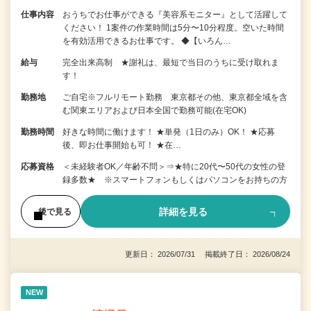
仕事内容
おうちでお仕事ができる『美容系モニター』として活躍して
ください！ 1案件の作業時間は5分〜10分程度。空いた時間
を有効活用できるお仕事です。 ◆【いろん…
給与
完全出来高制 ★謝礼は、最短で当日のうちに受け取れま
す！
勤務地
ご自宅※フルリモート勤務 東京都その他、東京都全域を含
む関東エリアおよび日本全国で勤務可能(在宅OK)
勤務時間
好きな時間に働けます！ ★単発（1日のみ）OK！ ★応募
後、即お仕事開始も可！ ★在…
応募資格
＜未経験者OK／年齢不問＞⇒★特に20代〜50代の女性の登
録多数★ ※スマートフォンもしくはパソコンをお持ちの方
詳細を見る
後で見る
更新日： 2026/07/31 掲載終了日： 2026/08/24
NEW