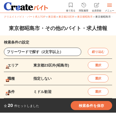
後で見る
閲覧履歴
会員登録
メニュー
クリエイトバイト・パート求人TOP
＞
東京都
＞
東京都23区外
＞
東京都昭島市
＞
東京都昭島市・そ
東京都昭島市・その他のバイト・求人情報
検索条件の設定
絞り込む
エリア
東京都23区外(昭島市)
選択
職種
指定しない
選択
条件
ミドル歓迎
選択
20
検索条件を保存
全
件ヒットしました