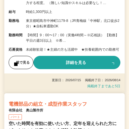
力する程度。 （難しい知識やスキルは必要なし！…
給与
時給1,300円以上
勤務地
東京都昭島市中神町1179-8（JR青梅線「中神駅」北口徒歩2
分）★自転車通勤OK
勤務時間
【時間】9：00〜17：00（実働4時間～※応相談） 【勤務】
平日の週3日以上 ※希…
応募資格
未経験歓迎！★主婦の方も活躍中 ★扶養範囲内での勤務可
詳細を見る
後で見る
更新日： 2026/07/15 掲載終了日： 2026/08/14
掲載終了まであと5日
電機部品の組立・成型作業スタッフ
有限会社 奥山製作所
パート
空いた時間を有効に使いたい方、定年を迎えられた方に