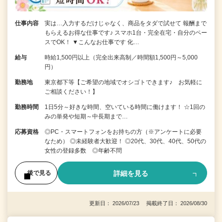
仕事内容
実は…入力するだけじゃなく、商品をタダで試せて 報酬まで
もらえるお得な仕事です♪ スマホ1台・完全在宅・自分のペー
スでOK！ ▼こんなお仕事です 化…
給与
時給1,500円以上（完全出来高制／時間額1,500円～5,000
円）
勤務地
東京都下等【ご希望の地域でオシゴトできます♪ お気軽に
ご相談ください！】
勤務時間
1日5分～好きな時間、空いている時間に働けます！ ☆1回の
みの単発や短期～中長期まで…
応募資格
◎PC・スマートフォンをお持ちの方（※アンケートに必要
なため） ◎未経験者大歓迎！ ◎20代、30代、40代、50代の
女性の登録多数 ◎年齢不問
詳細を見る
後で見る
更新日： 2026/07/23 掲載終了日： 2026/08/30