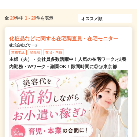
20
1
-
20
全
件中
件を表示
化粧品などに関する在宅調査員・在宅モニター
株式会社ビサーチ
業務委託
登録制
在宅・内職
主婦（夫）・会社員多数活躍中！人気の在宅ワーク♪扶養
内勤務・Wワーク・副業OK！隙間時間に◎@東京都