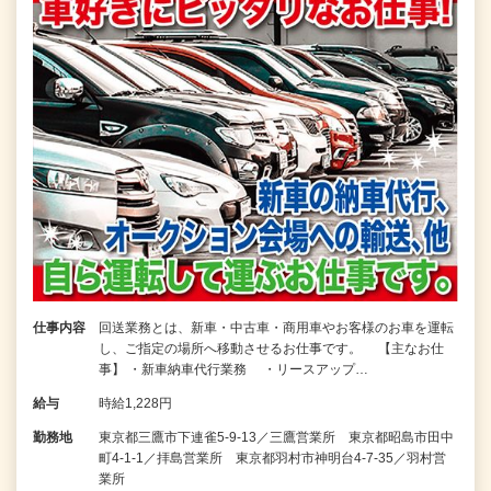
仕事内容
回送業務とは、新車・中古車・商用車やお客様のお車を運転
し、ご指定の場所へ移動させるお仕事です。 【主なお仕
事】 ・新車納車代行業務 ・リースアップ…
給与
時給1,228円
勤務地
東京都三鷹市下連雀5-9-13／三鷹営業所 東京都昭島市田中
町4-1-1／拝島営業所 東京都羽村市神明台4-7-35／羽村営
業所