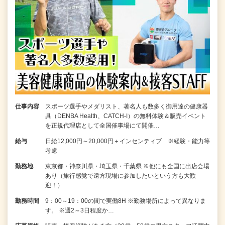
仕事内容
スポーツ選手やメダリスト、著名人も数多く御用達の健康器
具（DENBA Health、CATCH-I）の無料体験＆販売イベント
を正規代理店として全国催事場にて開催…
給与
日給12,000円～20,000円＋インセンティブ ※経験・能力等
考慮
勤務地
東京都・神奈川県・埼玉県・千葉県 ※他にも全国に出店会場
あり（旅行感覚で遠方現場に参加したいという方も大歓
迎！）
勤務時間
9：00～19：00の間で実働8H ※勤務場所によって異なりま
す。 ※週2～3日程度か…