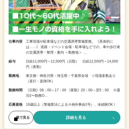
仕事内容
工事現場や駐車場などの交通誘導警備業務。 《具体的に
は……》 道路・イベント会場・駐車場などでの、車や歩行者
の交通誘導・整理・案内 ＜勤務地＞ …
給与
日給11,000円～12,500円（日勤） 日給12,500円～14,000
円（夜勤）
勤務地
東京都・神奈川県・埼玉県・千葉県全域 ☆現場多数あり
（直行・直帰OK）
勤務時間
《日勤》08：00～17：00 《夜勤》20：00～翌5：00 ※週
3日〜勤務O…
応募資格
18歳以上（警備業法による※例外事由2号）、未経験OK！
詳細を見る
後で見る