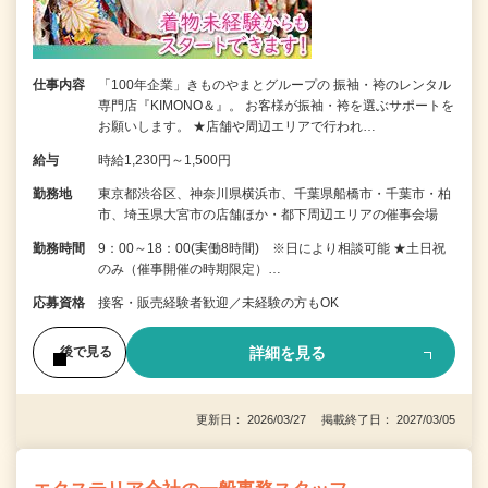
仕事内容
「100年企業」きものやまとグループの 振袖・袴のレンタル
専門店『KIMONO＆』。 お客様が振袖・袴を選ぶサポートを
お願いします。 ★店舗や周辺エリアで行われ…
給与
時給1,230円～1,500円
勤務地
東京都渋谷区、神奈川県横浜市、千葉県船橋市・千葉市・柏
市、埼玉県大宮市の店舗ほか・都下周辺エリアの催事会場
勤務時間
9：00～18：00(実働8時間) ※日により相談可能 ★土日祝
のみ（催事開催の時期限定）…
応募資格
接客・販売経験者歓迎／未経験の方もOK
詳細を見る
後で見る
更新日： 2026/03/27 掲載終了日： 2027/03/05