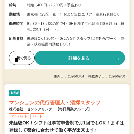
給与
時給1,400円～2,200円＋手当あり
勤務地
東京都（23区・都下）および近郊エリア ※直行直帰OK
勤務時間
9：30～17：00の間で4～6H勤務で応相談 ※月8日以上(土日
4日含む) （例） ・…
応募資格
未経験OK！20代～40代の女性スタッフ活躍中♪Wワーク・副
業・扶養範囲内勤務もOK！
詳細を見る
後で見る
更新日： 2026/03/04 掲載終了日： 2026/09/30
NEW
マンションの代行管理人・清掃スタッフ
株式会社 センシアリンク 【毎日興業グループ】
アルバイト
パート
未経験OK！シフトは事前申告制で月1回でもOK！まずは
登録して都合に合わせて働く事が出来ます♪