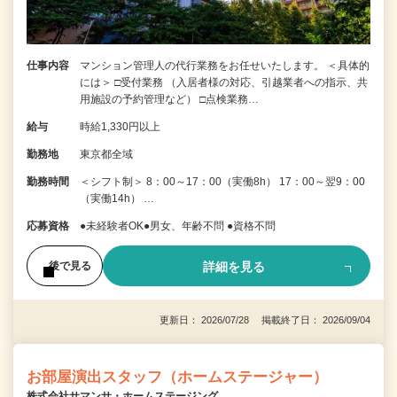
仕事内容
マンション管理人の代行業務をお任せいたします。 ＜具体的
には＞ □受付業務 （入居者様の対応、引越業者への指示、共
用施設の予約管理など） □点検業務…
給与
時給1,330円以上
勤務地
東京都全域
勤務時間
＜シフト制＞ 8：00～17：00（実働8h） 17：00～翌9：00
（実働14h） …
応募資格
●未経験者OK●男女、年齢不問 ●資格不問
詳細を見る
後で見る
更新日： 2026/07/28 掲載終了日： 2026/09/04
お部屋演出スタッフ（ホームステージャー）
株式会社サマンサ・ホームステージング