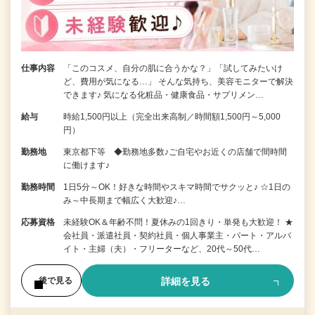
仕事内容
「このコスメ、自分の肌に合うかな？」「試してみたいけ
ど、費用が気になる…」 そんな気持ち、美容モニターで解決
できます♪ 気になる化粧品・健康食品・サプリメン…
給与
時給1,500円以上（完全出来高制／時間額1,500円～5,000
円）
勤務地
東京都下等 ◆勤務地多数♪ご自宅やお近くの店舗で間時間
に働けます♪
勤務時間
1日5分～OK！好きな時間やスキマ時間でサクッと♪ ☆1日の
み～中長期まで幅広く大歓迎♪…
応募資格
未経験OK＆年齢不問！夏休みの1回きり・単発も大歓迎！ ★
会社員・派遣社員・契約社員・個人事業主・パート・アルバ
イト・主婦（夫）・フリーターなど、20代～50代…
詳細を見る
後で見る