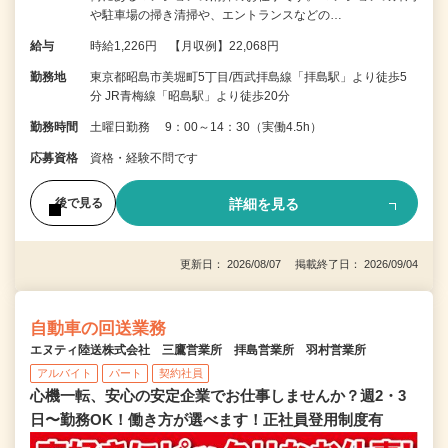
や駐車場の掃き清掃や、エントランスなどの…
給与
時給1,226円 【月収例】22,068円
勤務地
東京都昭島市美堀町5丁目/西武拝島線「拝島駅」より徒歩5
分 JR青梅線「昭島駅」より徒歩20分
勤務時間
土曜日勤務 9：00～14：30（実働4.5h）
応募資格
資格・経験不問です
詳細を見る
後で見る
更新日： 2026/08/07 掲載終了日： 2026/09/04
自動車の回送業務
エヌティ陸送株式会社 三鷹営業所 拝島営業所 羽村営業所
アルバイト
パート
契約社員
心機一転、安心の安定企業でお仕事しませんか？週2・3
日〜勤務OK！働き方が選べます！正社員登用制度有