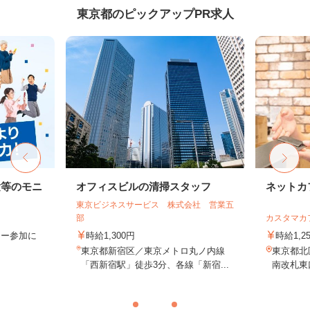
東京都のピックアップPR求人
験等のモニ
オフィスビルの清掃スタッフ
ネットカ
東京ビジネスサービス 株式会社 営業五
部
カスタマカ
ター参加に
時給1,300円
時給1,2
東京都新宿区／東京メトロ丸ノ内線
東京都北
「西新宿駅」徒歩3分、各線「新宿...
南改札東