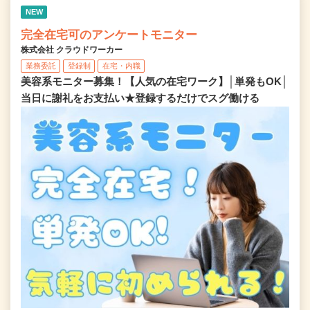
NEW
完全在宅可のアンケートモニター
株式会社 クラウドワーカー
業務委託
登録制
在宅・内職
美容系モニター募集！【人気の在宅ワーク】│単発もOK│
当日に謝礼をお支払い★登録するだけでスグ働ける