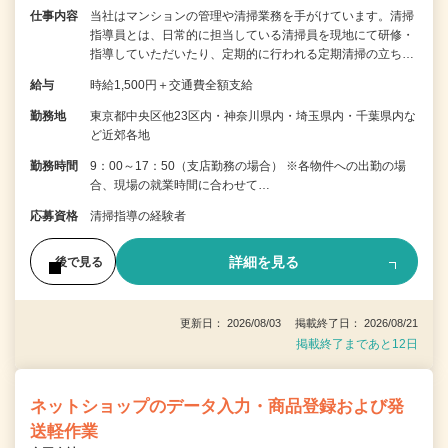
仕事内容
当社はマンションの管理や清掃業務を手がけています。清掃
指導員とは、日常的に担当している清掃員を現地にて研修・
指導していただいたり、定期的に行われる定期清掃の立ち…
給与
時給1,500円＋交通費全額支給
勤務地
東京都中央区他23区内・神奈川県内・埼玉県内・千葉県内な
ど近郊各地
勤務時間
9：00～17：50（支店勤務の場合） ※各物件への出勤の場
合、現場の就業時間に合わせて…
応募資格
清掃指導の経験者
詳細を見る
後で見る
更新日： 2026/08/03 掲載終了日： 2026/08/21
掲載終了まであと12日
ネットショップのデータ入力・商品登録および発
送軽作業