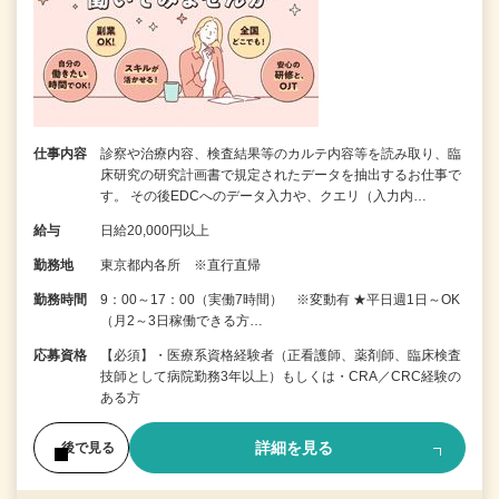
仕事内容
診察や治療内容、検査結果等のカルテ内容等を読み取り、臨
床研究の研究計画書で規定されたデータを抽出するお仕事で
す。 その後EDCへのデータ入力や、クエリ（入力内…
給与
日給20,000円以上
勤務地
東京都内各所 ※直行直帰
勤務時間
9：00～17：00（実働7時間） ※変動有 ★平日週1日～OK
（月2～3日稼働できる方…
応募資格
【必須】・医療系資格経験者（正看護師、薬剤師、臨床検査
技師として病院勤務3年以上）もしくは・CRA／CRC経験の
ある方
詳細を見る
後で見る