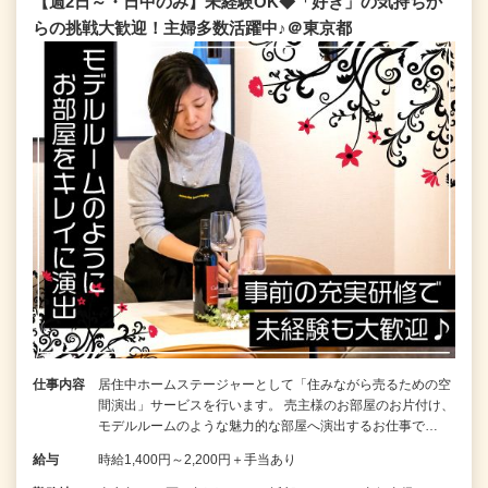
【週2日～・日中のみ】未経験OK◆「好き」の気持ちか
らの挑戦大歓迎！主婦多数活躍中♪＠東京都
仕事内容
居住中ホームステージャーとして「住みながら売るための空
間演出」サービスを行います。 売主様のお部屋のお片付け、
モデルルームのような魅力的な部屋へ演出するお仕事で…
給与
時給1,400円～2,200円＋手当あり