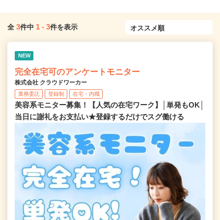
3
1
-
3
全
件中
件を表示
NEW
完全在宅可のアンケートモニター
株式会社 クラウドワーカー
業務委託
登録制
在宅・内職
美容系モニター募集！【人気の在宅ワーク】│単発もOK│
当日に謝礼をお支払い★登録するだけでスグ働ける