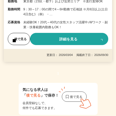
勤務地
東京都（23区・都下）および近郊エリア ※直行直帰OK
勤務時間
9：30～17：00の間で4～6H勤務で応相談 ※月8日以上(土日
4日含む) （例） ・…
応募資格
未経験OK！20代～40代の女性スタッフ活躍中♪Wワーク・副
業・扶養範囲内勤務もOK！
詳細を見る
後で見る
更新日： 2026/03/04 掲載終了日： 2026/09/30
1
気になる求人は
「
後で見る
」で保存！
会員登録なしで、
何件でも応募できます。