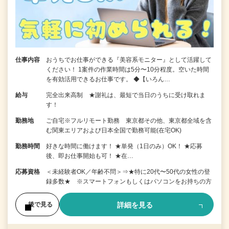
仕事内容
おうちでお仕事ができる『美容系モニター』として活躍して
ください！ 1案件の作業時間は5分〜10分程度。空いた時間
を有効活用できるお仕事です。 ◆【いろん…
給与
完全出来高制 ★謝礼は、最短で当日のうちに受け取れま
す！
勤務地
ご自宅※フルリモート勤務 東京都その他、東京都全域を含
む関東エリアおよび日本全国で勤務可能(在宅OK)
勤務時間
好きな時間に働けます！ ★単発（1日のみ）OK！ ★応募
後、即お仕事開始も可！ ★在…
応募資格
＜未経験者OK／年齢不問＞⇒★特に20代〜50代の女性の登
録多数★ ※スマートフォンもしくはパソコンをお持ちの方
詳細を見る
後で見る