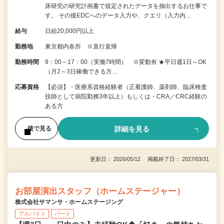
床研究の研究計画書で規定されたデータを抽出するお仕事で
す。 その後EDCへのデータ入力や、クエリ（入力内…
給与
日給20,000円以上
勤務地
東京都内各所 ※直行直帰
勤務時間
9：00～17：00（実働7時間） ※変動有 ★平日週1日～OK
（月2～3日稼働できる方…
応募資格
【必須】・医療系資格経験者（正看護師、薬剤師、臨床検査
技師として病院勤務3年以上）もしくは・CRA／CRC経験の
ある方
詳細を見る
後で見る
更新日： 2026/05/12 掲載終了日： 2027/03/31
お部屋演出スタッフ（ホームステージャー）
株式会社サマンサ・ホームステージング
アルバイト
パート