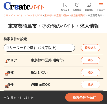
後で見る
閲覧履歴
会員登録
メニュー
クリエイトバイト・パート求人TOP
＞
東京都
＞
東京都23区外
＞
東京都昭島市
＞
東京都昭島市・そ
東京都昭島市・その他のバイト・求人情報
検索条件の設定
絞り込む
エリア
東京都23区外(昭島市)
選択
職種
指定しない
選択
条件
WEB面接OK
選択
3
検索条件を保存
全
件ヒットしました