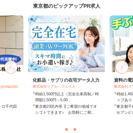
東京都のピックアップPR求人
化粧品・サプリの在宅データ入力
資料の電
株式会社リアル・フェイス
株式会社ス
hkp260
時給1,500円以上（完全出来高制／時
時給1,4
間額1,500円～5,00...
ィブあり 
トロ千代田
東京都23区内等【ご希望の地域でオ
東京都千代
シゴトできます♪ お気軽にご相...
セブンビル