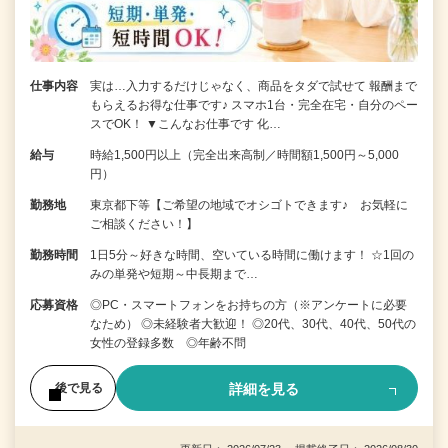
仕事内容
実は…入力するだけじゃなく、商品をタダで試せて 報酬まで
もらえるお得な仕事です♪ スマホ1台・完全在宅・自分のペー
スでOK！ ▼こんなお仕事です 化…
給与
時給1,500円以上（完全出来高制／時間額1,500円～5,000
円）
勤務地
東京都下等【ご希望の地域でオシゴトできます♪ お気軽に
ご相談ください！】
勤務時間
1日5分～好きな時間、空いている時間に働けます！ ☆1回の
みの単発や短期～中長期まで…
応募資格
◎PC・スマートフォンをお持ちの方（※アンケートに必要
なため） ◎未経験者大歓迎！ ◎20代、30代、40代、50代の
女性の登録多数 ◎年齢不問
詳細を見る
後で見る