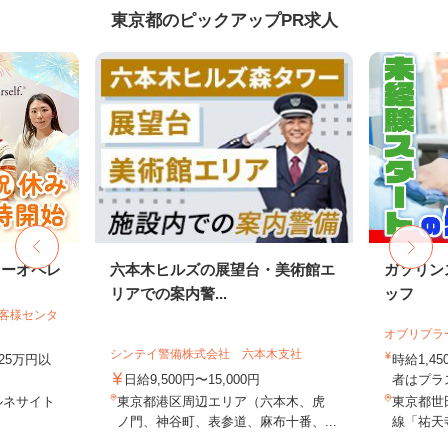
東京都のピックアップPR求人
ターオペレ
六本木ヒルズの展望台・美術館エ
ガソリン
リアでの案内警...
ッフ
お客様センタ
オブリプラ
シンテイ警備株式会社 六本木支社
25万円以
時給1,
日給9,500円〜15,000円
者はプラス
ルネサイト
東京都港区周辺エリア（六本木、虎
東京都世田
ノ門、神谷町、表参道、麻布十番、...
線「祐天寺