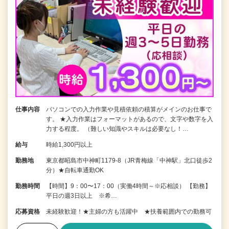
仕事内容
パソコンでの入力作業や見積依頼の積算がメインのお仕事で
す。 ★入力作業はフォーマットがあるので、文字や数字を入
力する程度。 （難しい知識やスキルは必要なし！…
給与
時給1,300円以上
勤務地
東京都昭島市中神町1179-8（JR青梅線「中神駅」北口徒歩2
分）★自転車通勤OK
勤務時間
【時間】9：00〜17：00（実働4時間～※応相談） 【勤務】
平日の週3日以上 ※希…
応募資格
未経験歓迎！★主婦の方も活躍中 ★扶養範囲内での勤務可