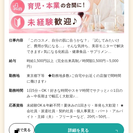
仕事内容
「このコスメ、自分の肌に合うかな？」「試してみたいけ
ど、費用が気になる…」 そんな気持ち、美容モニターで解決
できます♪ 気になる化粧品・健康食品・サプリメン…
給与
時給1,500円以上（完全出来高制／時間額1,500円～5,000
円）
勤務地
東京都下等 ◆勤務地多数♪ご自宅やお近くの店舗で間時間
に働けます♪
勤務時間
1日5分～OK！好きな時間やスキマ時間でサクッと♪ ☆1日の
み～中長期まで幅広く大歓迎♪…
応募資格
未経験OK＆年齢不問！夏休みの1回きり・単発も大歓迎！ ★
会社員・派遣社員・契約社員・個人事業主・パート・アルバ
イト・主婦（夫）・フリーターなど、20代～50代…
詳細を見る
後で見る