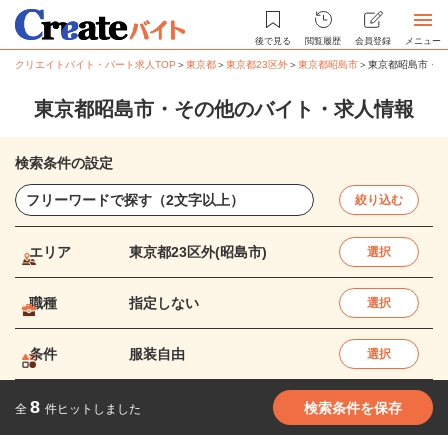
後で見る
閲覧履歴
会員登録
メニュー
クリエイトバイト・パート求人TOP
＞
東京都
＞
東京都23区外
＞
東京都昭島市
＞
東京都昭島市・そ
東京都昭島市・その他のバイト・求人情報
検索条件の設定
絞り込む
エリア
東京都23区外(昭島市)
選択
職種
指定しない
選択
条件
服装自由
選択
8
検索条件を保存
全
件ヒットしました