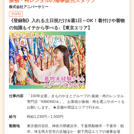
振袖・袴レンタルの催事販売スタッフ
株式会社アニバーサリー
登録制
《登録制》入れる土日祝だけ&週1日～OK！着付けや着物
の知識もイチから学べる♪【東京エリア】
仕事内容
「100年企業」きものやまとグループの 振袖・袴のレンタル
専門店『KIMONO＆』。 お客様が振袖・袴を選ぶサポートを
お願いします。 ★店舗や周辺エリアで行われ…
給与
時給1,230円～1,500円
勤務地
東京都渋谷区、神奈川県横浜市、千葉県船橋市・千葉市・柏
市、埼玉県大宮市の店舗ほか・都下周辺エリアの催事会場