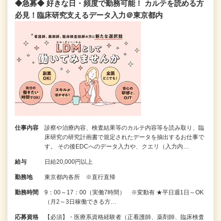
◆急募◆ 好きな日・頻度で勤務可能！ カルテを読める方
必見！臨床研究支えるデータ入力＠東京都内
仕事内容
診察や治療内容、検査結果等のカルテ内容等を読み取り、臨
床研究の研究計画書で規定されたデータを抽出するお仕事で
す。 その後EDCへのデータ入力や、クエリ（入力内…
給与
日給20,000円以上
勤務地
東京都内各所 ※直行直帰
勤務時間
9：00～17：00（実働7時間） ※変動有 ★平日週1日～OK
（月2～3日稼働できる方…
応募資格
【必須】・医療系資格経験者（正看護師、薬剤師、臨床検査