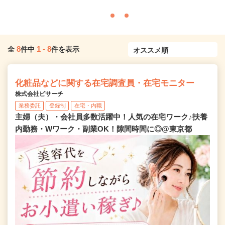
8
1
-
8
全
件中
件を表示
化粧品などに関する在宅調査員・在宅モニター
株式会社ビサーチ
業務委託
登録制
在宅・内職
主婦（夫）・会社員多数活躍中！人気の在宅ワーク♪扶養
内勤務・Wワーク・副業OK！隙間時間に◎@東京都