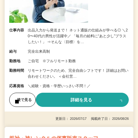
仕事内容
出品入力から発送まで！ ネット通販の仕組みが学べる◎ ＼2
0〜40代の男性が活躍中／ 「毎月の給料に“あと少し”プラス
したい！」 ⇒そんな〈目標〉を…
給与
完全出来高制
勤務地
ご自宅 ※フルリモート勤務
勤務時間
リモートワークのため、完全自由シフトです！ 詳細はお問い
合わせください。 ＜会社営…
応募資格
＼経験・資格・学歴いっさい不問！／
詳細を見る
後で見る
更新日： 2026/07/17 掲載終了日： 2026/08/26