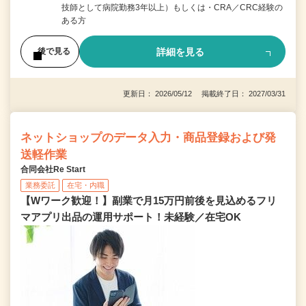
技師として病院勤務3年以上）もしくは・CRA／CRC経験の
ある方
詳細を見る
後で見る
更新日： 2026/05/12 掲載終了日： 2027/03/31
ネットショップのデータ入力・商品登録および発
送軽作業
合同会社Re Start
業務委託
在宅・内職
【Wワーク歓迎！】副業で月15万円前後を見込めるフリ
マアプリ出品の運用サポート！未経験／在宅OK