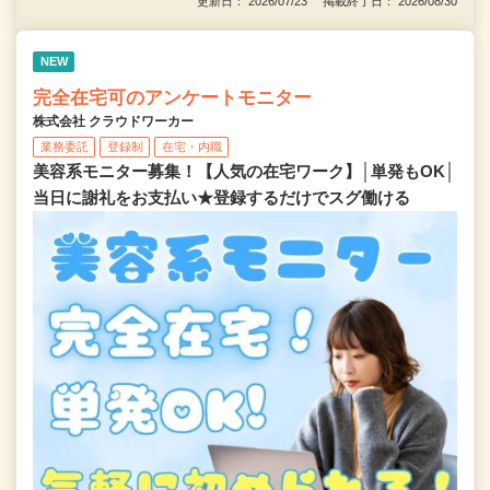
更新日： 2026/07/23 掲載終了日： 2026/08/30
NEW
完全在宅可のアンケートモニター
株式会社 クラウドワーカー
業務委託
登録制
在宅・内職
美容系モニター募集！【人気の在宅ワーク】│単発もOK│
当日に謝礼をお支払い★登録するだけでスグ働ける