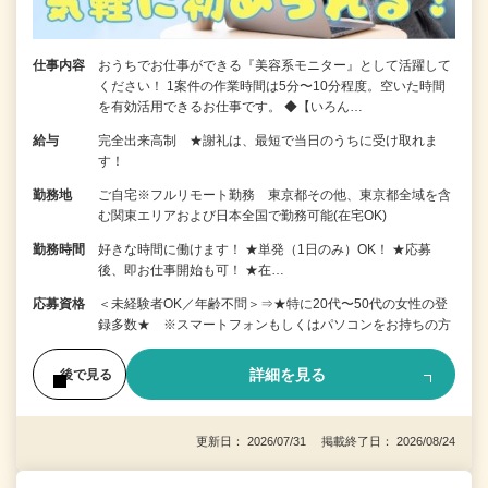
仕事内容
おうちでお仕事ができる『美容系モニター』として活躍して
ください！ 1案件の作業時間は5分〜10分程度。空いた時間
を有効活用できるお仕事です。 ◆【いろん…
給与
完全出来高制 ★謝礼は、最短で当日のうちに受け取れま
す！
勤務地
ご自宅※フルリモート勤務 東京都その他、東京都全域を含
む関東エリアおよび日本全国で勤務可能(在宅OK)
勤務時間
好きな時間に働けます！ ★単発（1日のみ）OK！ ★応募
後、即お仕事開始も可！ ★在…
応募資格
＜未経験者OK／年齢不問＞⇒★特に20代〜50代の女性の登
録多数★ ※スマートフォンもしくはパソコンをお持ちの方
詳細を見る
後で見る
更新日： 2026/07/31 掲載終了日： 2026/08/24