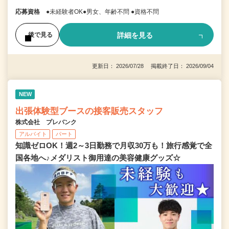
応募資格
●未経験者OK●男女、年齢不問 ●資格不問
詳細を見る
後で見る
更新日： 2026/07/28 掲載終了日： 2026/09/04
NEW
出張体験型ブースの接客販売スタッフ
株式会社 プレバンク
アルバイト
パート
知識ゼロOK！週2～3日勤務で月収30万も！旅行感覚で全
国各地へ♪メダリスト御用達の美容健康グッズ☆