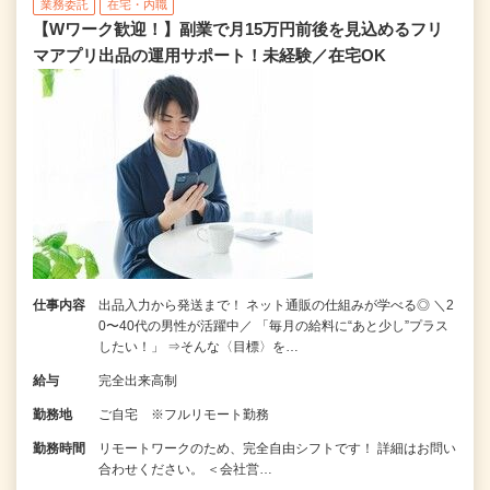
業務委託
在宅・内職
【Wワーク歓迎！】副業で月15万円前後を見込めるフリ
マアプリ出品の運用サポート！未経験／在宅OK
仕事内容
出品入力から発送まで！ ネット通販の仕組みが学べる◎ ＼2
0〜40代の男性が活躍中／ 「毎月の給料に“あと少し”プラス
したい！」 ⇒そんな〈目標〉を…
給与
完全出来高制
勤務地
ご自宅 ※フルリモート勤務
勤務時間
リモートワークのため、完全自由シフトです！ 詳細はお問い
合わせください。 ＜会社営…