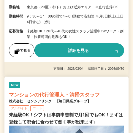
勤務地
東京都（23区・都下）および近郊エリア ※直行直帰OK
勤務時間
9：30～17：00の間で4～6H勤務で応相談 ※月8日以上(土日
4日含む) （例） ・…
応募資格
未経験OK！20代～40代の女性スタッフ活躍中♪Wワーク・副
業・扶養範囲内勤務もOK！
詳細を見る
後で見る
更新日： 2026/03/04 掲載終了日： 2026/09/30
NEW
マンションの代行管理人・清掃スタッフ
株式会社 センシアリンク 【毎日興業グループ】
アルバイト
パート
未経験OK！シフトは事前申告制で月1回でもOK！まずは
登録して都合に合わせて働く事が出来ます♪