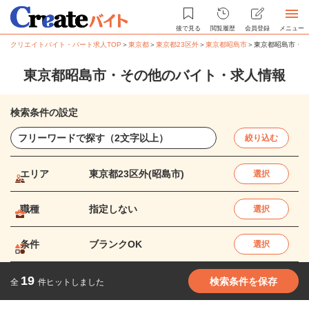
後で見る
閲覧履歴
会員登録
メニュー
クリエイトバイト・パート求人TOP
＞
東京都
＞
東京都23区外
＞
東京都昭島市
＞
東京都昭島市・そ
東京都昭島市・その他のバイト・求人情報
検索条件の設定
絞り込む
エリア
東京都23区外(昭島市)
選択
職種
指定しない
選択
条件
ブランクOK
選択
19
検索条件を保存
全
件ヒットしました