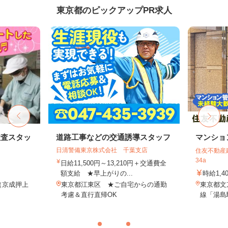
東京都のピックアップPR求人
検査スタッ
道路工事などの交通誘導スタッフ
マンショ
日清警備東京株式会社 千葉支店
住友不動産建
34a
日給11,500円～13,210円＋交通費全
額支給 ★早上がりの...
時給1,4
1（京成押上
東京都江東区 ★ご自宅からの通勤
東京都文
.
考慮＆直行直帰OK
線「湯島