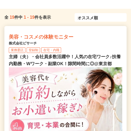
19
1
-
19
全
件中
件を表示
美容・コスメの体験モニター
株式会社ビサーチ
業務委託
登録制
在宅・内職
主婦（夫）・会社員多数活躍中！人気の在宅ワーク♪扶養
内勤務・Wワーク・副業OK！隙間時間に◎@東京都