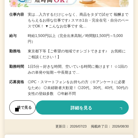
仕事内容
実は…入力するだけじゃなく、商品をタダで試せて 報酬まで
もらえるお得な仕事です♪ スマホ1台・完全在宅・自分のペー
スでOK！ ▼こんなお仕事です 化…
給与
時給1,500円以上（完全出来高制／時間額1,500円～5,000
円）
勤務地
東京都下等【ご希望の地域でオシゴトできます♪ お気軽に
ご相談ください！】
勤務時間
1日5分～好きな時間、空いている時間に働けます！ ☆1回の
みの単発や短期～中長期まで…
応募資格
◎PC・スマートフォンをお持ちの方（※アンケートに必要
なため） ◎未経験者大歓迎！ ◎20代、30代、40代、50代の
女性の登録多数 ◎年齢不問
詳細を見る
後で見る
更新日： 2026/07/23 掲載終了日： 2026/08/30