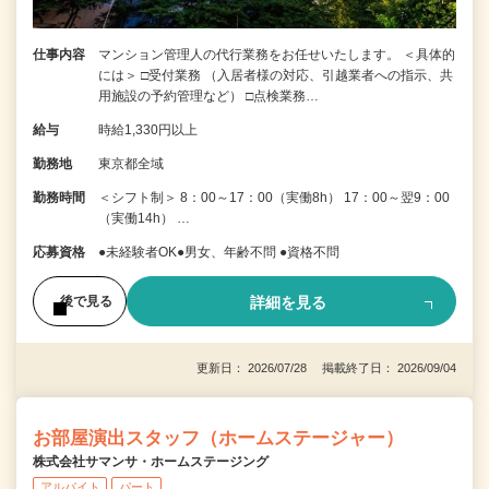
仕事内容
マンション管理人の代行業務をお任せいたします。 ＜具体的
には＞ □受付業務 （入居者様の対応、引越業者への指示、共
用施設の予約管理など） □点検業務…
給与
時給1,330円以上
勤務地
東京都全域
勤務時間
＜シフト制＞ 8：00～17：00（実働8h） 17：00～翌9：00
（実働14h） …
応募資格
●未経験者OK●男女、年齢不問 ●資格不問
詳細を見る
後で見る
更新日： 2026/07/28 掲載終了日： 2026/09/04
お部屋演出スタッフ（ホームステージャー）
株式会社サマンサ・ホームステージング
アルバイト
パート