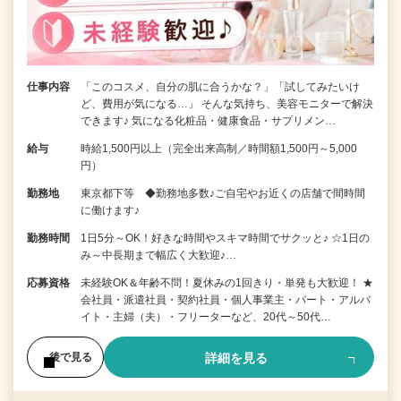
仕事内容
「このコスメ、自分の肌に合うかな？」「試してみたいけ
ど、費用が気になる…」 そんな気持ち、美容モニターで解決
できます♪ 気になる化粧品・健康食品・サプリメン…
給与
時給1,500円以上（完全出来高制／時間額1,500円～5,000
円）
勤務地
東京都下等 ◆勤務地多数♪ご自宅やお近くの店舗で間時間
に働けます♪
勤務時間
1日5分～OK！好きな時間やスキマ時間でサクッと♪ ☆1日の
み～中長期まで幅広く大歓迎♪…
応募資格
未経験OK＆年齢不問！夏休みの1回きり・単発も大歓迎！ ★
会社員・派遣社員・契約社員・個人事業主・パート・アルバ
イト・主婦（夫）・フリーターなど、20代～50代…
詳細を見る
後で見る