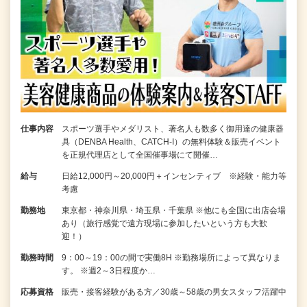
仕事内容
スポーツ選手やメダリスト、著名人も数多く御用達の健康器
具（DENBA Health、CATCH-I）の無料体験＆販売イベント
を正規代理店として全国催事場にて開催…
給与
日給12,000円～20,000円＋インセンティブ ※経験・能力等
考慮
勤務地
東京都・神奈川県・埼玉県・千葉県 ※他にも全国に出店会場
あり（旅行感覚で遠方現場に参加したいという方も大歓
迎！）
勤務時間
9：00～19：00の間で実働8H ※勤務場所によって異なりま
す。 ※週2～3日程度か…
応募資格
販売・接客経験がある方／30歳～58歳の男女スタッフ活躍中