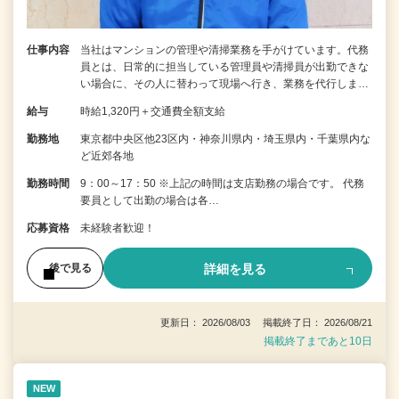
仕事内容
当社はマンションの管理や清掃業務を手がけています。代務
員とは、日常的に担当している管理員や清掃員が出勤できな
い場合に、その人に替わって現場へ行き、業務を代行しま…
給与
時給1,320円＋交通費全額支給
勤務地
東京都中央区他23区内・神奈川県内・埼玉県内・千葉県内な
ど近郊各地
勤務時間
9：00～17：50 ※上記の時間は支店勤務の場合です。 代務
要員として出勤の場合は各…
応募資格
未経験者歓迎！
詳細を見る
後で見る
更新日： 2026/08/03 掲載終了日： 2026/08/21
掲載終了まであと10日
NEW