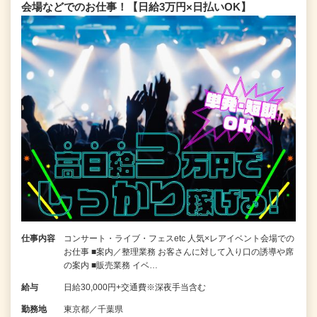
会場などでのお仕事！【日給3万円×日払いOK】
仕事内容
コンサート・ライブ・フェスetc 人気×レアイベント会場での
お仕事 ■案内／整理業務 お客さんに対して入り口の誘導や席
の案内 ■販売業務 イベ…
給与
日給30,000円+交通費※深夜手当含む
勤務地
東京都／千葉県