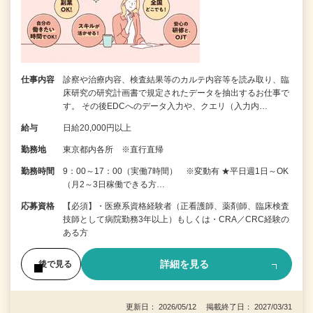
仕事内容
診察や治療内容、検査結果等のカルテ内容等を読み取り、臨
床研究の研究計画書で規定されたデータを抽出するお仕事で
す。 その後EDCへのデータ入力や、クエリ（入力内…
給与
日給20,000円以上
勤務地
東京都内各所 ※直行直帰
勤務時間
9：00～17：00（実働7時間） ※変動有 ★平日週1日～OK
（月2～3日稼働できる方…
応募資格
【必須】・医療系資格経験者（正看護師、薬剤師、臨床検査
技師として病院勤務3年以上）もしくは・CRA／CRC経験の
ある方
詳細を見る
後で見る
更新日： 2026/05/12 掲載終了日： 2027/03/31