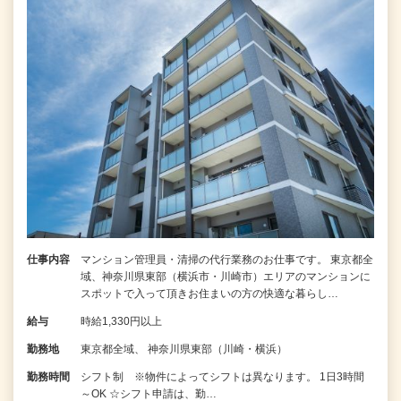
仕事内容
マンション管理員・清掃の代行業務のお仕事です。 東京都全
域、神奈川県東部（横浜市・川崎市）エリアのマンションに
スポットで入って頂きお住まいの方の快適な暮らし…
給与
時給1,330円以上
勤務地
東京都全域、 神奈川県東部（川崎・横浜）
勤務時間
シフト制 ※物件によってシフトは異なります。 1日3時間
～OK ☆シフト申請は、勤…