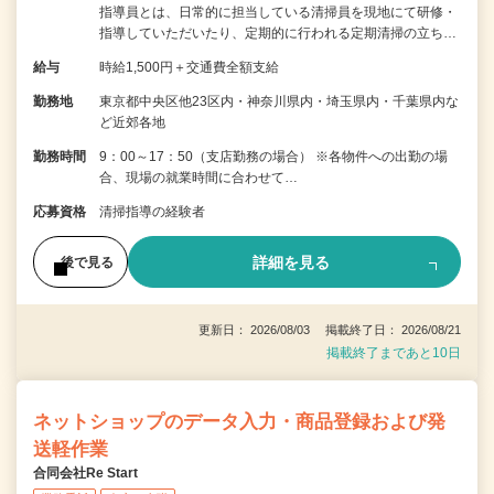
指導員とは、日常的に担当している清掃員を現地にて研修・
指導していただいたり、定期的に行われる定期清掃の立ち…
給与
時給1,500円＋交通費全額支給
勤務地
東京都中央区他23区内・神奈川県内・埼玉県内・千葉県内な
ど近郊各地
勤務時間
9：00～17：50（支店勤務の場合） ※各物件への出勤の場
合、現場の就業時間に合わせて…
応募資格
清掃指導の経験者
詳細を見る
後で見る
更新日： 2026/08/03 掲載終了日： 2026/08/21
掲載終了まであと10日
ネットショップのデータ入力・商品登録および発
送軽作業
合同会社Re Start