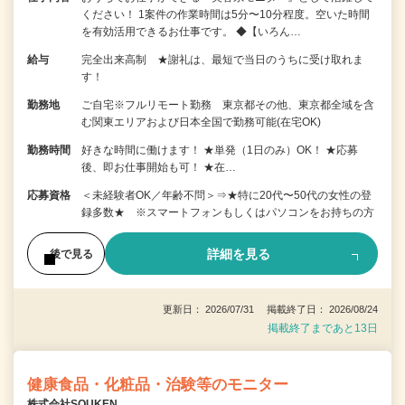
ください！ 1案件の作業時間は5分〜10分程度。空いた時間
を有効活用できるお仕事です。 ◆【いろん…
給与
完全出来高制 ★謝礼は、最短で当日のうちに受け取れま
す！
勤務地
ご自宅※フルリモート勤務 東京都その他、東京都全域を含
む関東エリアおよび日本全国で勤務可能(在宅OK)
勤務時間
好きな時間に働けます！ ★単発（1日のみ）OK！ ★応募
後、即お仕事開始も可！ ★在…
応募資格
＜未経験者OK／年齢不問＞⇒★特に20代〜50代の女性の登
録多数★ ※スマートフォンもしくはパソコンをお持ちの方
詳細を見る
後で見る
更新日： 2026/07/31 掲載終了日： 2026/08/24
掲載終了まであと13日
健康食品・化粧品・治験等のモニター
株式会社SOUKEN