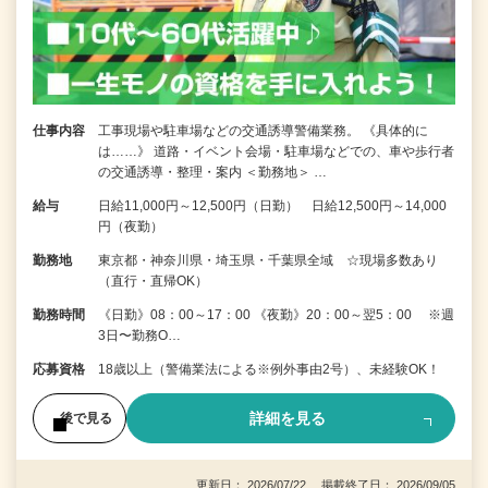
仕事内容
工事現場や駐車場などの交通誘導警備業務。 《具体的に
は……》 道路・イベント会場・駐車場などでの、車や歩行者
の交通誘導・整理・案内 ＜勤務地＞ …
給与
日給11,000円～12,500円（日勤） 日給12,500円～14,000
円（夜勤）
勤務地
東京都・神奈川県・埼玉県・千葉県全域 ☆現場多数あり
（直行・直帰OK）
勤務時間
《日勤》08：00～17：00 《夜勤》20：00～翌5：00 ※週
3日〜勤務O…
応募資格
18歳以上（警備業法による※例外事由2号）、未経験OK！
詳細を見る
後で見る
更新日： 2026/07/22 掲載終了日： 2026/09/05