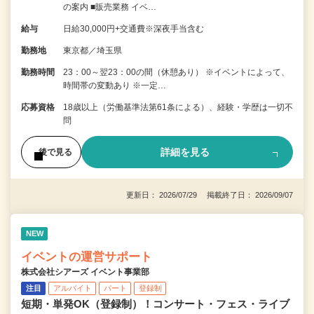
の案内 ■販売業務 イベ…
給与
日給30,000円+交通費※深夜手当含む
勤務地
東京都／埼玉県
勤務時間
23：00～翌23：00の間（休憩あり） ※イベントによって、
時間帯の変動あり ※一定…
応募資格
18歳以上（労働基準法第61条による）、経験・学歴は一切不
問
詳細を見る
後で見る
更新日： 2026/07/29 掲載終了日： 2026/09/07
NEW
イベントの運営サポート
株式会社シアーズ イベント事業部
注目
アルバイト
パート
登録制
短期・単発OK（登録制）！コンサート・フェス・ライブ