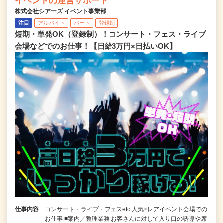
イベントの運営サポート
株式会社シアーズ イベント事業部
注目
アルバイト
パート
登録制
短期・単発OK（登録制）！コンサート・フェス・ライブ
会場などでのお仕事！【日給3万円×日払いOK】
仕事内容
コンサート・ライブ・フェスetc 人気×レアイベント会場での
お仕事 ■案内／整理業務 お客さんに対して入り口の誘導や席