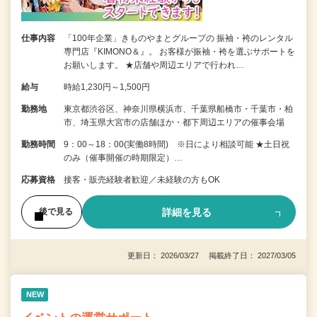
仕事内容
「100年企業」きものやまとグループの 振袖・袴のレンタル
専門店『KIMONO＆』。 お客様が振袖・袴を選ぶサポートを
お願いします。 ★店舗や周辺エリアで行われ…
給与
時給1,230円～1,500円
勤務地
東京都渋谷区、神奈川県横浜市、千葉県船橋市・千葉市・柏
市、埼玉県大宮市の店舗ほか・都下周辺エリアの催事会場
勤務時間
9：00～18：00(実働8時間) ※日により相談可能 ★土日祝
のみ（催事開催の時期限定）…
応募資格
接客・販売経験者歓迎／未経験の方もOK
詳細を見る
後で見る
更新日： 2026/03/27 掲載終了日： 2027/03/05
NEW