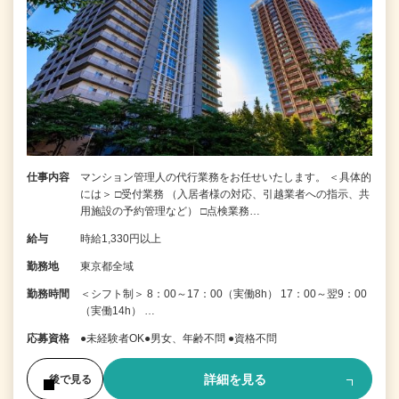
仕事内容
マンション管理人の代行業務をお任せいたします。 ＜具体的
には＞ □受付業務 （入居者様の対応、引越業者への指示、共
用施設の予約管理など） □点検業務…
給与
時給1,330円以上
勤務地
東京都全域
勤務時間
＜シフト制＞ 8：00～17：00（実働8h） 17：00～翌9：00
（実働14h） …
応募資格
●未経験者OK●男女、年齢不問 ●資格不問
詳細を見る
後で見る