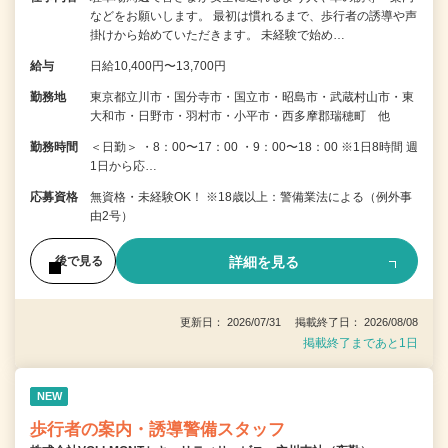
などをお願いします。 最初は慣れるまで、歩行者の誘導や声
掛けから始めていただきます。 未経験で始め…
給与
日給10,400円〜13,700円
勤務地
東京都立川市・国分寺市・国立市・昭島市・武蔵村山市・東
大和市・日野市・羽村市・小平市・西多摩郡瑞穂町 他
勤務時間
＜日勤＞ ・8：00〜17：00 ・9：00〜18：00 ※1日8時間 週
1日から応…
応募資格
無資格・未経験OK！ ※18歳以上：警備業法による（例外事
由2号）
詳細を見る
後で見る
更新日： 2026/07/31 掲載終了日： 2026/08/08
掲載終了まであと1日
NEW
歩行者の案内・誘導警備スタッフ