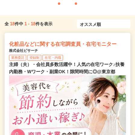
18
1
-
18
全
件中
件を表示
化粧品などに関する在宅調査員・在宅モニター
株式会社ビサーチ
業務委託
登録制
在宅・内職
主婦（夫）・会社員多数活躍中！人気の在宅ワーク♪扶養
内勤務・Wワーク・副業OK！隙間時間に◎@東京都