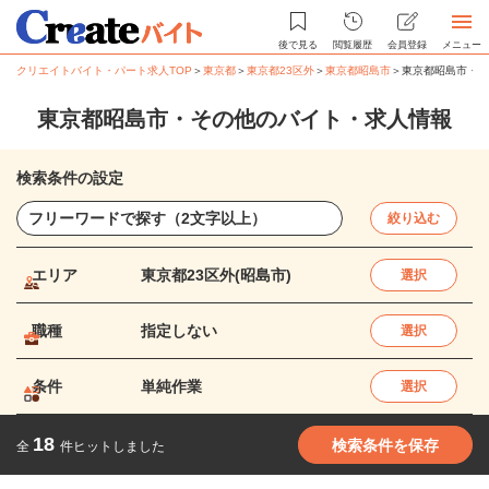
後で見る
閲覧履歴
会員登録
メニュー
クリエイトバイト・パート求人TOP
＞
東京都
＞
東京都23区外
＞
東京都昭島市
＞
東京都昭島市・そ
東京都昭島市・その他のバイト・求人情報
検索条件の設定
絞り込む
エリア
東京都23区外(昭島市)
選択
職種
指定しない
選択
条件
単純作業
選択
18
検索条件を保存
全
件ヒットしました