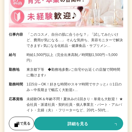
仕事内容
「このコスメ、自分の肌に合うかな？」「試してみたいけ
ど、費用が気になる…」 そんな気持ち、美容モニターで解決
できます♪ 気になる化粧品・健康食品・サプリメン…
給与
時給1,500円以上（完全出来高制／時間額1,500円～5,000
円）
勤務地
東京都下等 ◆勤務地多数♪ご自宅やお近くの店舗で間時間
に働けます♪
勤務時間
1日5分～OK！好きな時間やスキマ時間でサクッと♪ ☆1日の
み～中長期まで幅広く大歓迎♪…
応募資格
未経験OK＆年齢不問！夏休みの1回きり・単発も大歓迎！ ★
会社員・派遣社員・契約社員・個人事業主・パート・アルバ
イト・主婦（夫）・フリーターなど、20代～50代…
詳細を見る
後で見る