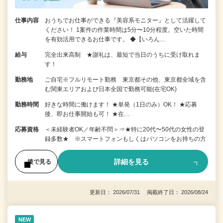
仕事内容
おうちでお仕事ができる『美容系モニター』として活躍して
ください！ 1案件の作業時間は5分〜10分程度。空いた時間
を有効活用できるお仕事です。 ◆【いろん…
給与
完全出来高制 ★謝礼は、最短で当日のうちに受け取れま
す！
勤務地
ご自宅※フルリモート勤務 東京都その他、東京都全域を含
む関東エリアおよび日本全国で勤務可能(在宅OK)
勤務時間
好きな時間に働けます！ ★単発（1日のみ）OK！ ★応募
後、即お仕事開始も可！ ★在…
応募資格
＜未経験者OK／年齢不問＞⇒★特に20代〜50代の女性の登
録多数★ ※スマートフォンもしくはパソコンをお持ちの方
詳細を見る
後で見る
更新日： 2026/07/31 掲載終了日： 2026/08/24
NEW