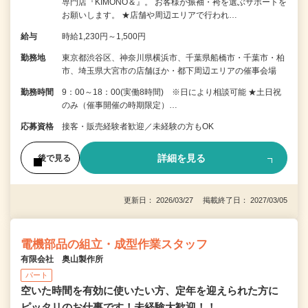
専門店『KIMONO＆』。 お客様が振袖・袴を選ぶサポートを
お願いします。 ★店舗や周辺エリアで行われ…
給与
時給1,230円～1,500円
勤務地
東京都渋谷区、神奈川県横浜市、千葉県船橋市・千葉市・柏
市、埼玉県大宮市の店舗ほか・都下周辺エリアの催事会場
勤務時間
9：00～18：00(実働8時間) ※日により相談可能 ★土日祝
のみ（催事開催の時期限定）…
応募資格
接客・販売経験者歓迎／未経験の方もOK
詳細を見る
後で見る
更新日： 2026/03/27 掲載終了日： 2027/03/05
電機部品の組立・成型作業スタッフ
有限会社 奥山製作所
パート
空いた時間を有効に使いたい方、定年を迎えられた方に
ピッタリのお仕事です！未経験大歓迎！！