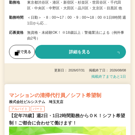
勤務地
東京都渋谷区・港区・新宿区・杉並区・世田谷区・千代田
区・中央区・中野区・大田区・品川区・文京区・目黒区 他
勤務時間
＜日勤＞ ・8：00〜17：00 ・9：00〜18：00 ※1日8時間 週
1日から応…
応募資格
無資格・未経験OK！ ※18歳以上：警備業法による（例外事
由2号）
詳細を見る
後で見る
更新日： 2026/07/31 掲載終了日： 2026/08/08
掲載終了まであと1日
マンションの清掃代行員／シフト希望制
株式会社ビルシステム 埼玉支店
アルバイト
パート
【定年78歳】週2日・1日2時間勤務からＯＫ！シフト希望
制！ご都合に合わせて働けます！