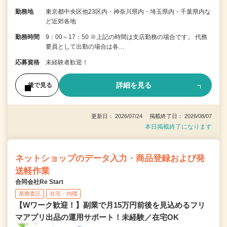
勤務地
東京都中央区他23区内・神奈川県内・埼玉県内・千葉県内な
ど近郊各地
勤務時間
9：00～17：50 ※上記の時間は支店勤務の場合です。 代務
要員として出勤の場合は各…
応募資格
未経験者歓迎！
詳細を見る
後で見る
更新日： 2026/07/24 掲載終了日： 2026/08/07
本日掲載終了になります
ネットショップのデータ入力・商品登録および発
送軽作業
合同会社Re Start
業務委託
在宅・内職
【Wワーク歓迎！】副業で月15万円前後を見込めるフリ
マアプリ出品の運用サポート！未経験／在宅OK