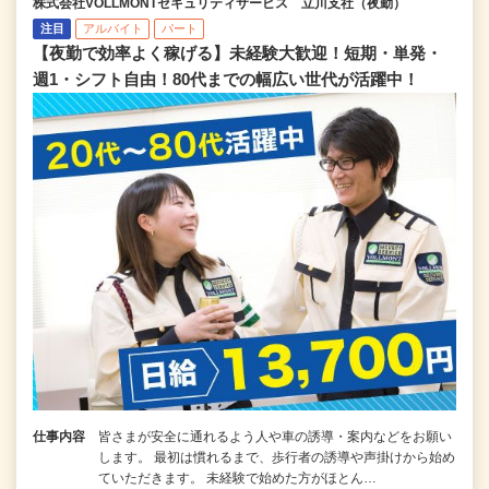
株式会社VOLLMONTセキュリティサービス 立川支社（夜勤）
注目
アルバイト
パート
【夜勤で効率よく稼げる】未経験大歓迎！短期・単発・
週1・シフト自由！80代までの幅広い世代が活躍中！
仕事内容
皆さまが安全に通れるよう人や車の誘導・案内などをお願い
します。 最初は慣れるまで、歩行者の誘導や声掛けから始め
ていただきます。 未経験で始めた方がほとん…