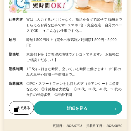
仕事内容
実は…入力するだけじゃなく、商品をタダで試せて 報酬まで
もらえるお得な仕事です♪ スマホ1台・完全在宅・自分のペー
スでOK！ ▼こんなお仕事です 化…
給与
時給1,500円以上（完全出来高制／時間額1,500円～5,000
円）
勤務地
東京都下等【ご希望の地域でオシゴトできます♪ お気軽に
ご相談ください！】
勤務時間
1日5分～好きな時間、空いている時間に働けます！ ☆1回の
みの単発や短期～中長期まで…
応募資格
◎PC・スマートフォンをお持ちの方（※アンケートに必要
なため） ◎未経験者大歓迎！ ◎20代、30代、40代、50代の
女性の登録多数 ◎年齢不問
詳細を見る
後で見る
更新日： 2026/07/23 掲載終了日： 2026/08/30