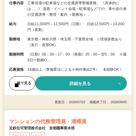
仕事内容
工事現場や駐車場などの交通誘導警備業務。 《具体的に
は……》 道路・イベント会場・駐車場などでの、車や歩行者
の交通誘導・整理・案内 ＜勤務地＞ …
給与
日給11,000円～12,500円（日勤） 日給12,500円～14,000
円（夜勤）
勤務地
東京都・神奈川県・埼玉県・千葉県全域 ☆現場多数あり
（直行・直帰OK）
勤務時間
《日勤》08：00～17：00 《夜勤》20：00～翌5：00 ※週
3日〜勤務O…
応募資格
18歳以上（警備業法による※例外事由2号）、未経験OK！
詳細を見る
後で見る
更新日： 2026/07/22 掲載終了日： 2026/09/05
マンションの代務管理員・清掃員
近鉄住宅管理株式会社 首都圏事業本部
アルバイト
パート