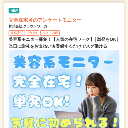
NEW
完全在宅可のアンケートモニター
株式会社 クラウドワーカー
業務委託
登録制
在宅・内職
美容系モニター募集！【人気の在宅ワーク】│単発もOK│
当日に謝礼をお支払い★登録するだけでスグ働ける