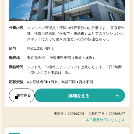
仕事内容
マンション管理員・清掃の代行業務のお仕事です。 東京都全
域、神奈川県東部（横浜市・川崎市）エリアのマンションに
スポットで入って頂きお住まいの方の快適な暮らし…
給与
時給1,330円以上
勤務地
東京都全域、 神奈川県東部（川崎・横浜）
勤務時間
シフト制 ※物件によってシフトは異なります。 1日3時間
～OK ☆シフト申請は、勤…
応募資格
●未経験者OK●男女、年齢不問 ●資格不問
詳細を見る
後で見る
更新日： 2026/07/06 掲載終了日： 2026/08/07
本日掲載終了になります