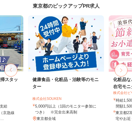
東京都のピックアップPR求人
清掃スタッ
健康食品・化粧品・治験等のモニ
化粧品な
ター
在宅モニ
株式会社ビ
株式会社SOUKEN
時給1,
費支給
5,000円以上（1回のモニター参加に
間額1,500
つき） ※完全出来高制
2（京急線
東京都2
..
東京都全域
宅やお近