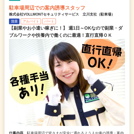
駐車場周辺での案内誘導スタッフ
株式会社VOLLMONTセキュリティサービス 立川支社（駐車場）
注目
アルバイト
パート
【副業やお小遣い稼ぎに！】 週1日～OKなので副業・ダ
ブルワークや扶養内で働くのに最適！直行直帰ＯＫ
仕事内容
駐車場周辺で皆さまが安全に通れるよう人や車の誘導・案内