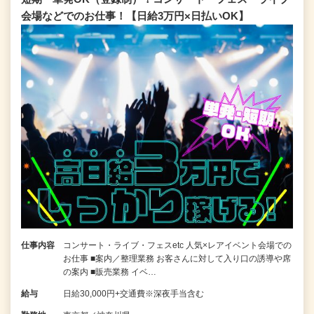
会場などでのお仕事！【日給3万円×日払いOK】
仕事内容
コンサート・ライブ・フェスetc 人気×レアイベント会場での
お仕事 ■案内／整理業務 お客さんに対して入り口の誘導や席
の案内 ■販売業務 イベ…
給与
日給30,000円+交通費※深夜手当含む