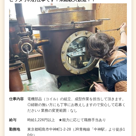
仕事内容
電機部品（コイル）の組立、成型作業を担当して頂きます。
◎経験の無い方にも丁寧にお教えしますので安心して応募く
ださい♪ 業務の変更範囲：なし
給与
時給1,226円以上 ★能力に応じて職務手当あり
勤務地
東京都昭島市中神町1-2-28（JR青梅線「中神駅」より徒歩1
0分）