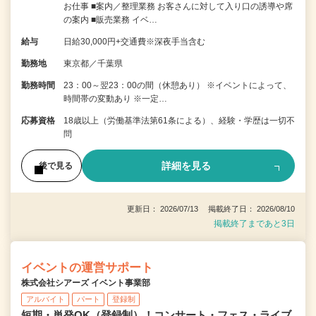
お仕事 ■案内／整理業務 お客さんに対して入り口の誘導や席
の案内 ■販売業務 イベ…
給与
日給30,000円+交通費※深夜手当含む
勤務地
東京都／千葉県
勤務時間
23：00～翌23：00の間（休憩あり） ※イベントによって、
時間帯の変動あり ※一定…
応募資格
18歳以上（労働基準法第61条による）、経験・学歴は一切不
問
詳細を見る
後で見る
更新日： 2026/07/13 掲載終了日： 2026/08/10
掲載終了まであと3日
イベントの運営サポート
株式会社シアーズ イベント事業部
アルバイト
パート
登録制
短期・単発OK（登録制）！コンサート・フェス・ライブ