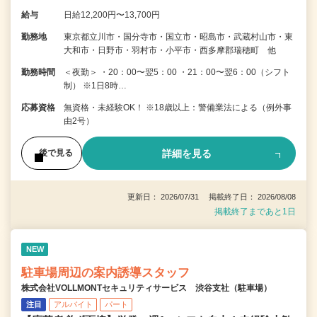
給与
日給12,200円〜13,700円
勤務地
東京都立川市・国分寺市・国立市・昭島市・武蔵村山市・東
大和市・日野市・羽村市・小平市・西多摩郡瑞穂町 他
勤務時間
＜夜勤＞ ・20：00〜翌5：00 ・21：00〜翌6：00（シフト
制） ※1日8時…
応募資格
無資格・未経験OK！ ※18歳以上：警備業法による（例外事
由2号）
詳細を見る
後で見る
更新日： 2026/07/31 掲載終了日： 2026/08/08
掲載終了まであと1日
NEW
駐車場周辺の案内誘導スタッフ
株式会社VOLLMONTセキュリティサービス 渋谷支社（駐車場）
注目
アルバイト
パート