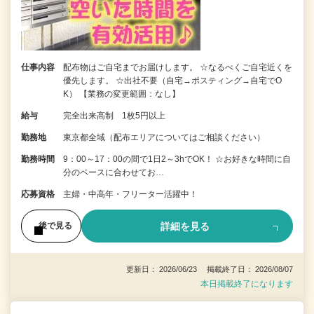
仕事内容
配布物はご自宅までお届けします。 ☆なるべくご自宅近くを
優先します。 ☆出社不要（自宅→ポスティング→自宅でO
K） 【業務の変更範囲：なし】
給与
完全出来高制 1枚5円以上
勤務地
東京都全域（配布エリアについてはご相談ください）
勤務時間
9：00～17：00の間で1日2～3hでOK！ ☆お好きな時間に自
分のペースに合わせてお…
応募資格
主婦・中高年・フリーター活躍中！
詳細を見る
後で見る
更新日： 2026/06/23 掲載終了日： 2026/08/07
本日掲載終了になります