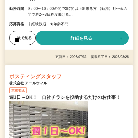
勤務時間
9：00〜16：00の間で3時間以上出来る方 【勤務】月〜金の
間で週2〜3日程度働ける…
応募資格
未経験歓迎 ★年齢不問
詳細を見る
後で見る
更新日： 2026/07/31 掲載終了日： 2026/08/28
ポスティングスタッフ
株式会社 アールウィル
業務委託
週1日～OK！ 自社チラシを投函するだけのお仕事！