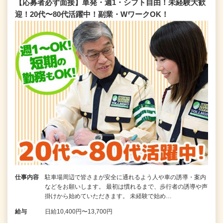
【応募者必ず面接】単発・週1・シフト自由！未経験大歓
迎！20代〜80代活躍中！副業・WワークOK！
仕事内容
駐車場周辺で皆さまが安全に通れるよう人や車の誘導・案内
などをお願いします。 最初は慣れるまで、歩行者の誘導や声
掛けから始めていただきます。 未経験で始め…
給与
日給10,400円〜13,700円