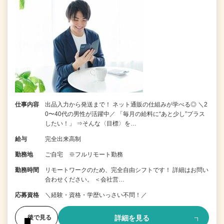
仕事内容
出品入力から発送まで！ ネット通販の仕組みが学べる◎ ＼2
0〜40代の男性が活躍中／ 「毎月の給料に“あと少し”プラス
したい！」 ⇒そんな〈目標〉を…
給与
完全出来高制
勤務地
ご自宅 ※フルリモート勤務
勤務時間
リモートワークのため、完全自由シフトです！ 詳細はお問い
合わせください。 ＜会社営…
応募資格
＼経験・資格・学歴いっさい不問！／
詳細を見る
後で見る