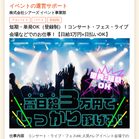
イベントの運営サポート
株式会社シアーズ イベント事業部
アルバイト
パート
登録制
短期・単発OK（登録制）！コンサート・フェス・ライブ
会場などでのお仕事！【日給3万円×日払いOK】
仕事内容
コンサート・ライブ・フェスetc 人気×レアイベント会場での