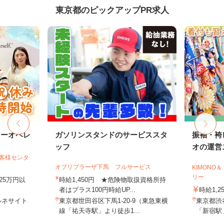
東京都のピックアップPR求人
ターオペレ
ガソリンスタンドのサービススタ
振袖・袴
ッフ
オの運営ス
お客様センタ
オブリプラーザ下馬 フルサービス
KIMONO
リー
25万円以
時給1,450円 ★危険物取扱資格所持
者はプラス100円時給UP...
時給1,2
ルネサイト
東京都世田谷区下馬1-20-9（東急東横
東京都渋谷
線「祐天寺駅」より徒歩1...
「新宿駅