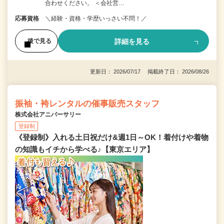
合わせください。 ＜会社営…
応募資格
＼経験・資格・学歴いっさい不問！／
詳細を見る
後で見る
更新日： 2026/07/17 掲載終了日： 2026/08/26
振袖・袴レンタルの催事販売スタッフ
株式会社アニバーサリー
登録制
《登録制》入れる土日祝だけ&週1日～OK！着付けや着物
の知識もイチから学べる♪【東京エリア】