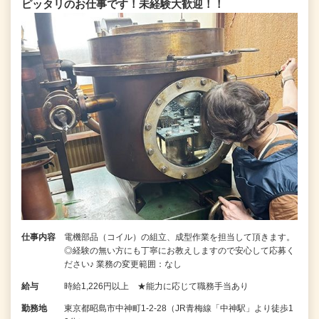
ピッタリのお仕事です！未経験大歓迎！！
仕事内容
電機部品（コイル）の組立、成型作業を担当して頂きます。
◎経験の無い方にも丁寧にお教えしますので安心して応募く
ださい♪ 業務の変更範囲：なし
給与
時給1,226円以上 ★能力に応じて職務手当あり
勤務地
東京都昭島市中神町1-2-28（JR青梅線「中神駅」より徒歩1