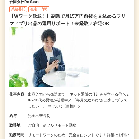
合同会社Re Start
業務委託
在宅・内職
【Wワーク歓迎！】副業で月15万円前後を見込めるフリ
マアプリ出品の運用サポート！未経験／在宅OK
仕事内容
出品入力から発送まで！ ネット通販の仕組みが学べる◎ ＼2
0〜40代の男性が活躍中／ 「毎月の給料に“あと少し”プラス
したい！」 ⇒そんな〈目標〉を…
給与
完全出来高制
勤務地
ご自宅 ※フルリモート勤務
勤務時間
リモートワークのため、完全自由シフトです！ 詳細はお問い