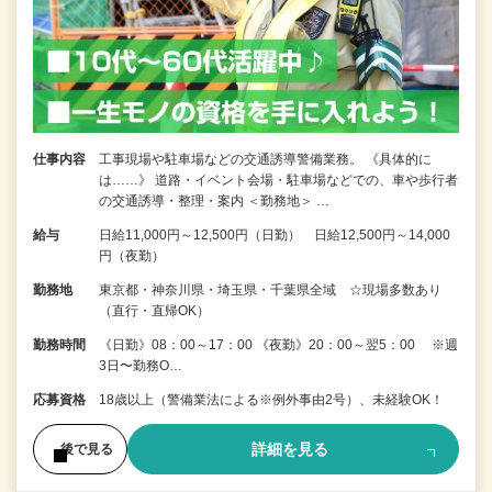
仕事内容
工事現場や駐車場などの交通誘導警備業務。 《具体的に
は……》 道路・イベント会場・駐車場などでの、車や歩行者
の交通誘導・整理・案内 ＜勤務地＞ …
給与
日給11,000円～12,500円（日勤） 日給12,500円～14,000
円（夜勤）
勤務地
東京都・神奈川県・埼玉県・千葉県全域 ☆現場多数あり
（直行・直帰OK）
勤務時間
《日勤》08：00～17：00 《夜勤》20：00～翌5：00 ※週
3日〜勤務O…
応募資格
18歳以上（警備業法による※例外事由2号）、未経験OK！
詳細を見る
後で見る