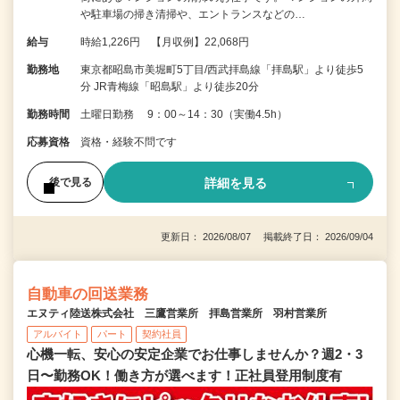
や駐車場の掃き清掃や、エントランスなどの…
給与
時給1,226円 【月収例】22,068円
勤務地
東京都昭島市美堀町5丁目/西武拝島線「拝島駅」より徒歩5
分 JR青梅線「昭島駅」より徒歩20分
勤務時間
土曜日勤務 9：00～14：30（実働4.5h）
応募資格
資格・経験不問です
詳細を見る
後で見る
更新日： 2026/08/07 掲載終了日： 2026/09/04
自動車の回送業務
エヌティ陸送株式会社 三鷹営業所 拝島営業所 羽村営業所
アルバイト
パート
契約社員
心機一転、安心の安定企業でお仕事しませんか？週2・3
日〜勤務OK！働き方が選べます！正社員登用制度有