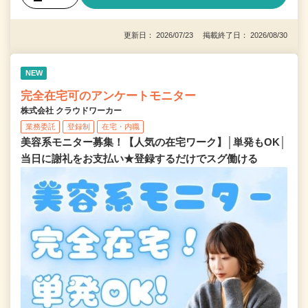
更新日： 2026/07/23 掲載終了日： 2026/08/30
NEW
完全在宅可のアンケートモニター
株式会社 クラウドワーカー
業務委託
登録制
在宅・内職
美容系モニター募集！【人気の在宅ワーク】│単発もOK│
当日に謝礼をお支払い★登録するだけでスグ働ける