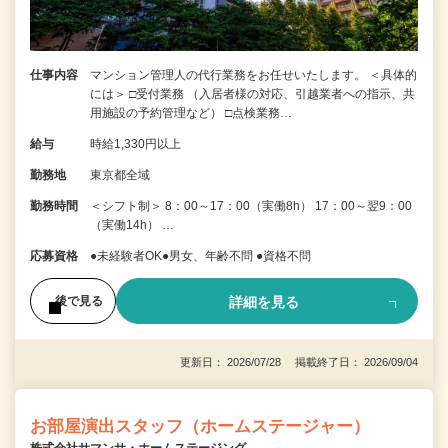
仕事内容
マンション管理人の代行業務をお任せいたします。 ＜具体的
には＞ □受付業務 （入居者様の対応、引越業者への指示、共
用施設の予約管理など） □点検業務…
給与
時給1,330円以上
勤務地
東京都全域
勤務時間
＜シフト制＞ 8：00～17：00（実働8h） 17：00～翌9：00
（実働14h） …
応募資格
●未経験者OK●男女、年齢不問 ●資格不問
詳細を見る
後で見る
更新日： 2026/07/28 掲載終了日： 2026/09/04
お部屋演出スタッフ（ホームステージャー）