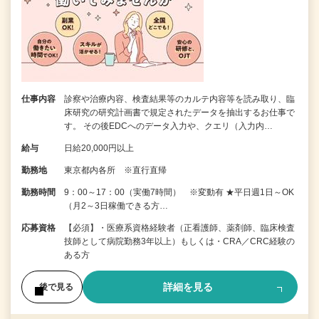
仕事内容
診察や治療内容、検査結果等のカルテ内容等を読み取り、臨
床研究の研究計画書で規定されたデータを抽出するお仕事で
す。 その後EDCへのデータ入力や、クエリ（入力内…
給与
日給20,000円以上
勤務地
東京都内各所 ※直行直帰
勤務時間
9：00～17：00（実働7時間） ※変動有 ★平日週1日～OK
（月2～3日稼働できる方…
応募資格
【必須】・医療系資格経験者（正看護師、薬剤師、臨床検査
技師として病院勤務3年以上）もしくは・CRA／CRC経験の
ある方
詳細を見る
後で見る