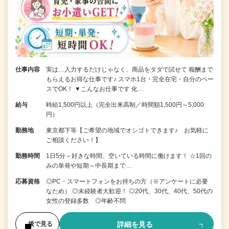
仕事内容
実は…入力するだけじゃなく、商品をタダで試せて 報酬まで
もらえるお得な仕事です♪ スマホ1台・完全在宅・自分のペー
スでOK！ ▼こんなお仕事です 化…
給与
時給1,500円以上（完全出来高制／時間額1,500円～5,000
円）
勤務地
東京都下等【ご希望の地域でオシゴトできます♪ お気軽に
ご相談ください！】
勤務時間
1日5分～好きな時間、空いている時間に働けます！ ☆1回の
みの単発や短期～中長期まで…
応募資格
◎PC・スマートフォンをお持ちの方（※アンケートに必要
なため） ◎未経験者大歓迎！ ◎20代、30代、40代、50代の
女性の登録多数 ◎年齢不問
詳細を見る
後で見る