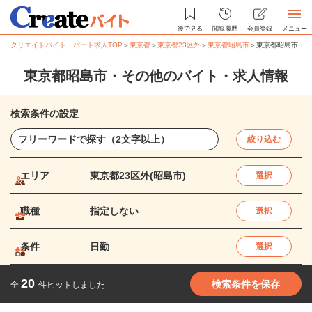
後で見る
閲覧履歴
会員登録
メニュー
クリエイトバイト・パート求人TOP
＞
東京都
＞
東京都23区外
＞
東京都昭島市
＞
東京都昭島市・そ
東京都昭島市・その他のバイト・求人情報
検索条件の設定
絞り込む
エリア
東京都23区外(昭島市)
選択
職種
指定しない
選択
条件
日勤
選択
20
検索条件を保存
全
件ヒットしました