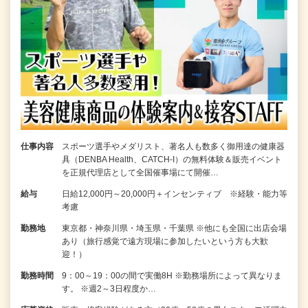
仕事内容
スポーツ選手やメダリスト、著名人も数多く御用達の健康器
具（DENBA Health、CATCH-I）の無料体験＆販売イベント
を正規代理店として全国催事場にて開催…
給与
日給12,000円～20,000円＋インセンティブ ※経験・能力等
考慮
勤務地
東京都・神奈川県・埼玉県・千葉県 ※他にも全国に出店会場
あり（旅行感覚で遠方現場に参加したいという方も大歓
迎！）
勤務時間
9：00～19：00の間で実働8H ※勤務場所によって異なりま
す。 ※週2～3日程度か…