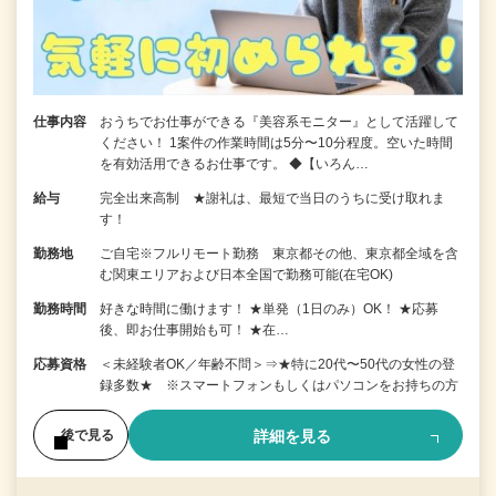
仕事内容
おうちでお仕事ができる『美容系モニター』として活躍して
ください！ 1案件の作業時間は5分〜10分程度。空いた時間
を有効活用できるお仕事です。 ◆【いろん…
給与
完全出来高制 ★謝礼は、最短で当日のうちに受け取れま
す！
勤務地
ご自宅※フルリモート勤務 東京都その他、東京都全域を含
む関東エリアおよび日本全国で勤務可能(在宅OK)
勤務時間
好きな時間に働けます！ ★単発（1日のみ）OK！ ★応募
後、即お仕事開始も可！ ★在…
応募資格
＜未経験者OK／年齢不問＞⇒★特に20代〜50代の女性の登
録多数★ ※スマートフォンもしくはパソコンをお持ちの方
詳細を見る
後で見る