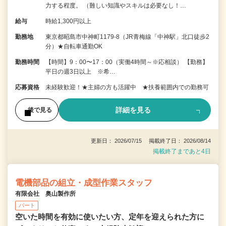
力する程度。 （難しい知識やスキルは必要なし！…
給与
時給1,300円以上
勤務地
東京都昭島市中神町1179-8（JR青梅線「中神駅」北口徒歩2
分）★自転車通勤OK
勤務時間
【時間】9：00〜17：00（実働4時間～※応相談） 【勤務】
平日の週3日以上 ※希…
応募資格
未経験歓迎！★主婦の方も活躍中 ★扶養範囲内での勤務可
詳細を見る
後で見る
更新日： 2026/07/15 掲載終了日： 2026/08/14
掲載終了まであと4日
電機部品の組立・成型作業スタッフ
有限会社 奥山製作所
パート
空いた時間を有効に使いたい方、定年を迎えられた方に