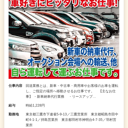
仕事内容
回送業務とは、新車・中古車・商用車やお客様のお車を運転
し、ご指定の場所へ移動させるお仕事です。 【主なお仕
事】 ・新車納車代行業務 ・リースアップ…
給与
時給1,228円
勤務地
東京都三鷹市下連雀5-9-13／三鷹営業所 東京都昭島市田中
町4-1-1／拝島営業所 東京都羽村市神明台4-7-35／羽村営
業所