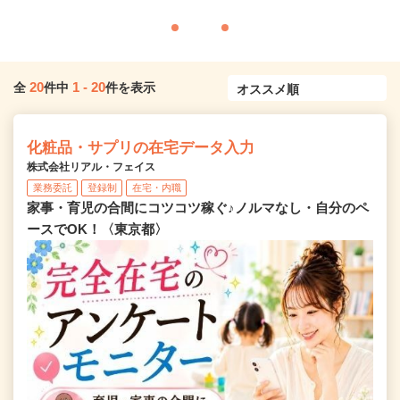
20
1
-
20
全
件中
件を表示
化粧品・サプリの在宅データ入力
株式会社リアル・フェイス
業務委託
登録制
在宅・内職
家事・育児の合間にコツコツ稼ぐ♪ノルマなし・自分のペ
ースでOK！〈東京都〉