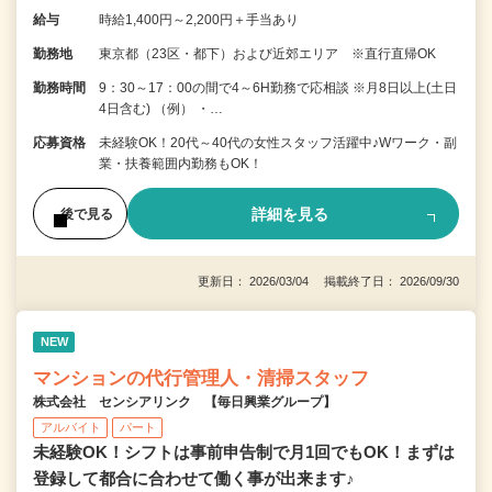
給与
時給1,400円～2,200円＋手当あり
勤務地
東京都（23区・都下）および近郊エリア ※直行直帰OK
勤務時間
9：30～17：00の間で4～6H勤務で応相談 ※月8日以上(土日
4日含む) （例） ・…
応募資格
未経験OK！20代～40代の女性スタッフ活躍中♪Wワーク・副
業・扶養範囲内勤務もOK！
詳細を見る
後で見る
更新日： 2026/03/04 掲載終了日： 2026/09/30
NEW
マンションの代行管理人・清掃スタッフ
株式会社 センシアリンク 【毎日興業グループ】
アルバイト
パート
未経験OK！シフトは事前申告制で月1回でもOK！まずは
登録して都合に合わせて働く事が出来ます♪