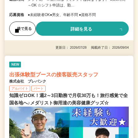
～OK ☆シフト申請は、勤…
応募資格
●未経験者OK●男女、年齢不問 ●資格不問
詳細を見る
後で見る
更新日： 2026/07/28 掲載終了日： 2026/09/04
NEW
出張体験型ブースの接客販売スタッフ
株式会社 プレバンク
アルバイト
パート
知識ゼロOK！週2～3日勤務で月収30万も！旅行感覚で全
国各地へ♪メダリスト御用達の美容健康グッズ☆