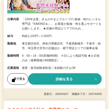
仕事内容
「100年企業」きものやまとグループの 振袖・袴のレンタル
専門店『KIMONO＆』。 お客様が振袖・袴を選ぶサポートを
お願いします。 ★店舗や周辺エリアで行われ…
給与
時給1,230円～1,500円
勤務地
東京都渋谷区、神奈川県横浜市、千葉県船橋市・千葉市・柏
市、埼玉県大宮市の店舗ほか・都下周辺エリアの催事会場
勤務時間
9：00～18：00(実働8時間) ※日により相談可能 ★土日祝
のみ（催事開催の時期限定）…
応募資格
接客・販売経験者歓迎／未経験の方もOK
詳細を見る
後で見る
更新日： 2026/03/27 掲載終了日： 2027/03/05