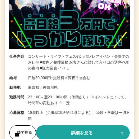
仕事内容
コンサート・ライブ・フェスetc 人気×レアイベント会場での
お仕事 ■案内／整理業務 お客さんに対して入り口の誘導や席
の案内 ■販売業務 イベ…
給与
日給30,000円+交通費※深夜手当含む
勤務地
東京都／神奈川県
勤務時間
23：00～翌23：00の間（休憩あり） ※イベントによって、
時間帯の変動あり ※一定…
応募資格
18歳以上（労働基準法第61条による）、経験・学歴は一切不
問
詳細を見る
後で見る