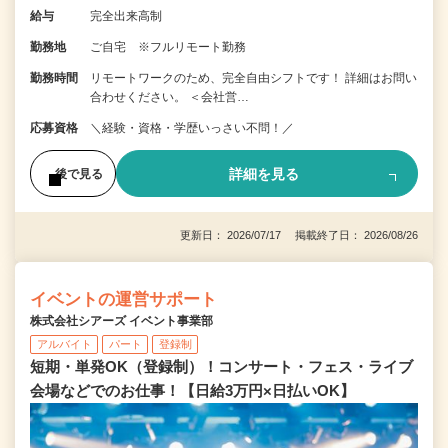
給与
完全出来高制
勤務地
ご自宅 ※フルリモート勤務
勤務時間
リモートワークのため、完全自由シフトです！ 詳細はお問い
合わせください。 ＜会社営…
応募資格
＼経験・資格・学歴いっさい不問！／
詳細を見る
後で見る
更新日： 2026/07/17 掲載終了日： 2026/08/26
イベントの運営サポート
株式会社シアーズ イベント事業部
アルバイト
パート
登録制
短期・単発OK（登録制）！コンサート・フェス・ライブ
会場などでのお仕事！【日給3万円×日払いOK】