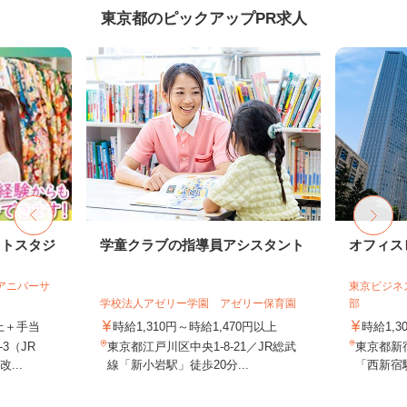
東京都のピックアップPR求人
ォトスタジ
学童クラブの指導員アシスタント
オフィス
社アニバーサ
東京ビジネ
学校法人アゼリー学園 アゼリー保育園
部
以上＋手当
時給1,310円～時給1,470円以上
時給1,3
3（JR
東京都江戸川区中央1-8-21／JR総武
東京都新
...
線「新小岩駅」徒歩20分...
「西新宿駅