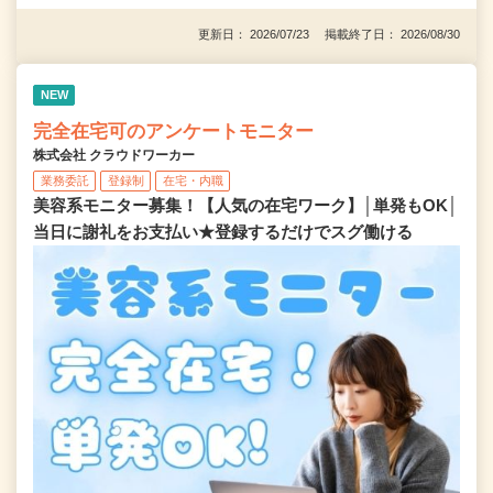
更新日： 2026/07/23 掲載終了日： 2026/08/30
NEW
完全在宅可のアンケートモニター
株式会社 クラウドワーカー
業務委託
登録制
在宅・内職
美容系モニター募集！【人気の在宅ワーク】│単発もOK│
当日に謝礼をお支払い★登録するだけでスグ働ける