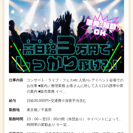
仕事内容
コンサート・ライブ・フェスetc 人気×レアイベント会場での
お仕事 ■案内／整理業務 お客さんに対して入り口の誘導や席
の案内 ■販売業務 イベ…
給与
日給30,000円+交通費※深夜手当含む
勤務地
東京都／千葉県
勤務時間
23：00～翌23：00の間（休憩あり） ※イベントによって、
時間帯の変動あり ※一定…