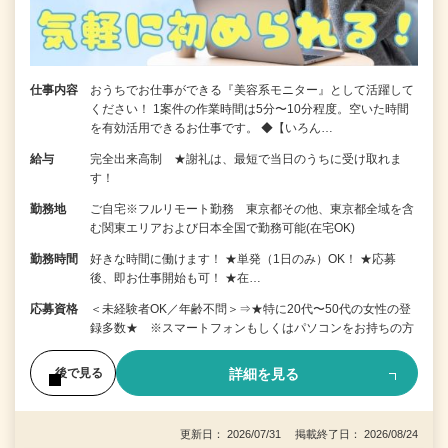
仕事内容
おうちでお仕事ができる『美容系モニター』として活躍して
ください！ 1案件の作業時間は5分〜10分程度。空いた時間
を有効活用できるお仕事です。 ◆【いろん…
給与
完全出来高制 ★謝礼は、最短で当日のうちに受け取れま
す！
勤務地
ご自宅※フルリモート勤務 東京都その他、東京都全域を含
む関東エリアおよび日本全国で勤務可能(在宅OK)
勤務時間
好きな時間に働けます！ ★単発（1日のみ）OK！ ★応募
後、即お仕事開始も可！ ★在…
応募資格
＜未経験者OK／年齢不問＞⇒★特に20代〜50代の女性の登
録多数★ ※スマートフォンもしくはパソコンをお持ちの方
詳細を見る
後で見る
更新日： 2026/07/31 掲載終了日： 2026/08/24