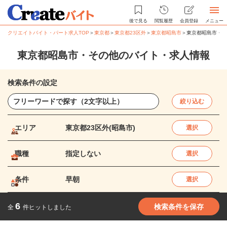
後で見る
閲覧履歴
会員登録
メニュー
クリエイトバイト・パート求人TOP
＞
東京都
＞
東京都23区外
＞
東京都昭島市
＞
東京都昭島市・そ
東京都昭島市・その他のバイト・求人情報
検索条件の設定
絞り込む
エリア
東京都23区外(昭島市)
選択
職種
指定しない
選択
条件
早朝
選択
6
検索条件を保存
全
件ヒットしました