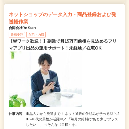
ネットショップのデータ入力・商品登録および発
送軽作業
合同会社Re Start
業務委託
在宅・内職
【Wワーク歓迎！】副業で月15万円前後を見込めるフリ
マアプリ出品の運用サポート！未経験／在宅OK
仕事内容
出品入力から発送まで！ ネット通販の仕組みが学べる◎ ＼2
0〜40代の男性が活躍中／ 「毎月の給料に“あと少し”プラス
したい！」 ⇒そんな〈目標〉を…