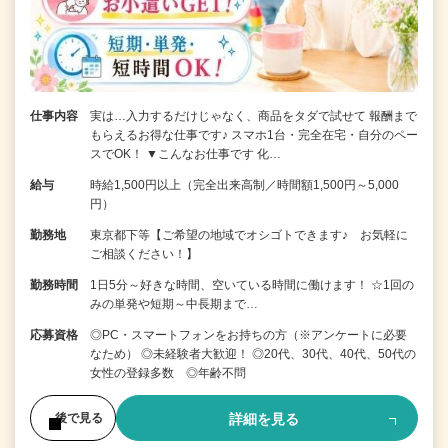
仕事内容
実は…入力するだけじゃなく、商品をタダで試せて 報酬まで
もらえるお得な仕事です♪ スマホ1台・完全在宅・自分のペー
スでOK！ ▼こんなお仕事です 化…
給与
時給1,500円以上（完全出来高制／時間額1,500円～5,000
円）
勤務地
東京都下等【ご希望の地域でオシゴトできます♪ お気軽に
ご相談ください！】
勤務時間
1日5分～好きな時間、空いている時間に働けます！ ☆1回の
みの単発や短期～中長期まで…
応募資格
◎PC・スマートフォンをお持ちの方（※アンケートに必要
なため） ◎未経験者大歓迎！ ◎20代、30代、40代、50代の
女性の登録多数 ◎年齢不問
詳細を見る
後で見る