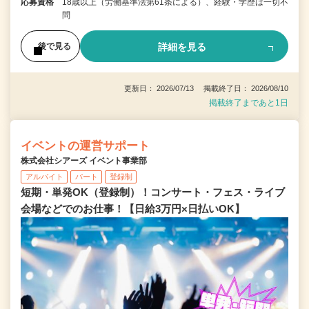
応募資格
18歳以上（労働基準法第61条による）、経験・学歴は一切不
問
詳細を見る
後で見る
更新日： 2026/07/13 掲載終了日： 2026/08/10
掲載終了まであと1日
イベントの運営サポート
株式会社シアーズ イベント事業部
アルバイト
パート
登録制
短期・単発OK（登録制）！コンサート・フェス・ライブ
会場などでのお仕事！【日給3万円×日払いOK】