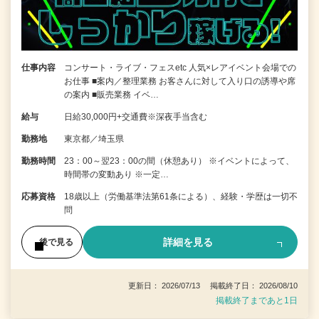
仕事内容
コンサート・ライブ・フェスetc 人気×レアイベント会場での
お仕事 ■案内／整理業務 お客さんに対して入り口の誘導や席
の案内 ■販売業務 イベ…
給与
日給30,000円+交通費※深夜手当含む
勤務地
東京都／埼玉県
勤務時間
23：00～翌23：00の間（休憩あり） ※イベントによって、
時間帯の変動あり ※一定…
応募資格
18歳以上（労働基準法第61条による）、経験・学歴は一切不
問
詳細を見る
後で見る
更新日： 2026/07/13 掲載終了日： 2026/08/10
掲載終了まであと1日