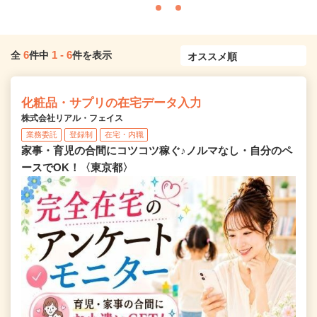
6
1
-
6
全
件中
件を表示
化粧品・サプリの在宅データ入力
株式会社リアル・フェイス
業務委託
登録制
在宅・内職
家事・育児の合間にコツコツ稼ぐ♪ノルマなし・自分のペ
ースでOK！〈東京都〉