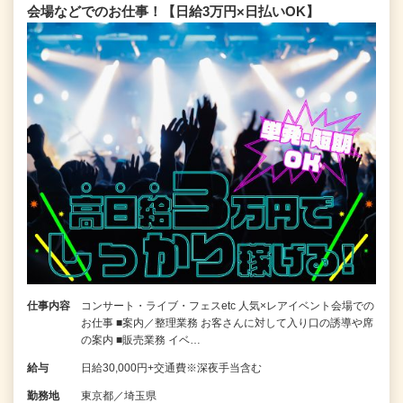
会場などでのお仕事！【日給3万円×日払いOK】
仕事内容
コンサート・ライブ・フェスetc 人気×レアイベント会場での
お仕事 ■案内／整理業務 お客さんに対して入り口の誘導や席
の案内 ■販売業務 イベ…
給与
日給30,000円+交通費※深夜手当含む
勤務地
東京都／埼玉県