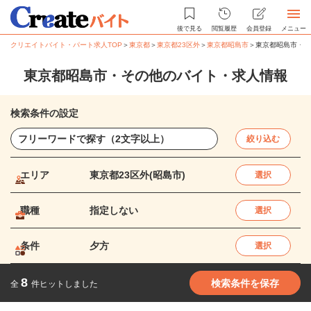
後で見る
閲覧履歴
会員登録
メニュー
クリエイトバイト・パート求人TOP
＞
東京都
＞
東京都23区外
＞
東京都昭島市
＞
東京都昭島市・そ
東京都昭島市・その他のバイト・求人情報
検索条件の設定
絞り込む
エリア
東京都23区外(昭島市)
選択
職種
指定しない
選択
条件
夕方
選択
8
検索条件を保存
全
件ヒットしました