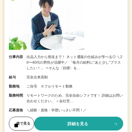
仕事内容
出品入力から発送まで！ ネット通販の仕組みが学べる◎ ＼2
0〜40代の男性が活躍中／ 「毎月の給料に“あと少し”プラス
したい！」 ⇒そんな〈目標〉を…
給与
完全出来高制
勤務地
ご自宅 ※フルリモート勤務
勤務時間
リモートワークのため、完全自由シフトです！ 詳細はお問い
合わせください。 ＜会社営…
応募資格
＼経験・資格・学歴いっさい不問！／
詳細を見る
後で見る