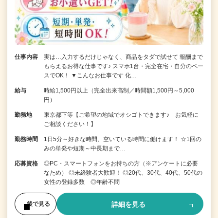
仕事内容
実は…入力するだけじゃなく、商品をタダで試せて 報酬まで
もらえるお得な仕事です♪ スマホ1台・完全在宅・自分のペー
スでOK！ ▼こんなお仕事です 化…
給与
時給1,500円以上（完全出来高制／時間額1,500円～5,000
円）
勤務地
東京都下等【ご希望の地域でオシゴトできます♪ お気軽に
ご相談ください！】
勤務時間
1日5分～好きな時間、空いている時間に働けます！ ☆1回の
みの単発や短期～中長期まで…
応募資格
◎PC・スマートフォンをお持ちの方（※アンケートに必要
なため） ◎未経験者大歓迎！ ◎20代、30代、40代、50代の
女性の登録多数 ◎年齢不問
詳細を見る
後で見る