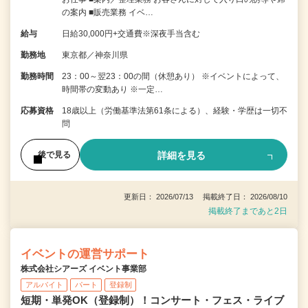
の案内 ■販売業務 イベ…
給与
日給30,000円+交通費※深夜手当含む
勤務地
東京都／神奈川県
勤務時間
23：00～翌23：00の間（休憩あり） ※イベントによって、
時間帯の変動あり ※一定…
応募資格
18歳以上（労働基準法第61条による）、経験・学歴は一切不
問
詳細を見る
後で見る
更新日： 2026/07/13 掲載終了日： 2026/08/10
掲載終了まであと2日
イベントの運営サポート
株式会社シアーズ イベント事業部
アルバイト
パート
登録制
短期・単発OK（登録制）！コンサート・フェス・ライブ