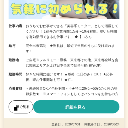
仕事内容
おうちでお仕事ができる『美容系モニター』として活躍して
ください！ 1案件の作業時間は5分〜10分程度。空いた時間
を有効活用できるお仕事です。 ◆【いろん…
給与
完全出来高制 ★謝礼は、最短で当日のうちに受け取れま
す！
勤務地
ご自宅※フルリモート勤務 東京都その他、東京都全域を含
む関東エリアおよび日本全国で勤務可能(在宅OK)
勤務時間
好きな時間に働けます！ ★単発（1日のみ）OK！ ★応募
後、即お仕事開始も可！ ★在…
応募資格
＜未経験者OK／年齢不問＞⇒★特に20代〜50代の女性の登
録多数★ ※スマートフォンもしくはパソコンをお持ちの方
詳細を見る
後で見る
更新日： 2026/07/31 掲載終了日： 2026/08/24