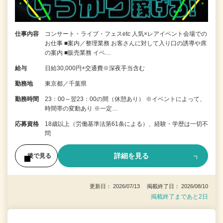
仕事内容
コンサート・ライブ・フェスetc 人気×レアイベント会場での
お仕事 ■案内／整理業務 お客さんに対して入り口の誘導や席
の案内 ■販売業務 イベ…
給与
日給30,000円+交通費※深夜手当含む
勤務地
東京都／千葉県
勤務時間
23：00～翌23：00の間（休憩あり） ※イベントによって、
時間帯の変動あり ※一定…
応募資格
18歳以上（労働基準法第61条による）、経験・学歴は一切不
問
詳細を見る
後で見る
更新日： 2026/07/13 掲載終了日： 2026/08/10
掲載終了まであと2日