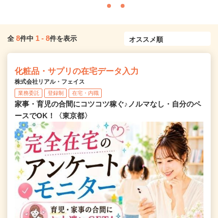
8
1
-
8
全
件中
件を表示
化粧品・サプリの在宅データ入力
株式会社リアル・フェイス
業務委託
登録制
在宅・内職
家事・育児の合間にコツコツ稼ぐ♪ノルマなし・自分のペ
ースでOK！〈東京都〉