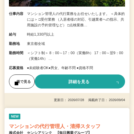
仕事内容
マンション管理人の代行業務をお任せいたします。 ＜具体的
には＞ □受付業務 （入居者様の対応、引越業者への指示、共
用施設の予約管理など） □点検業務…
給与
時給1,330円以上
勤務地
東京都全域
勤務時間
＜シフト制＞ 8：00～17：00（実働8h） 17：00～翌9：00
（実働14h） …
応募資格
●未経験者OK●男女、年齢不問 ●資格不問
詳細を見る
後で見る
更新日： 2026/07/28 掲載終了日： 2026/09/04
NEW
マンションの代行管理人・清掃スタッフ
株式会社 センシアリンク 【毎日興業グループ】