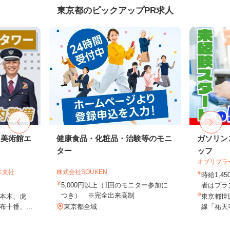
東京都のピックアップPR求人
・美術館エ
健康食品・化粧品・治験等のモニ
ガソリン
ター
ッフ
オブリプラ
木支社
株式会社SOUKEN
時給1,
5,000円以上（1回のモニター参加に
者はプラス
つき） ※完全出来高制
本木、虎
東京都世田
十番、...
東京都全域
線「祐天寺