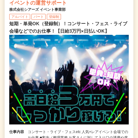
イベントの運営サポート
株式会社シアーズ イベント事業部
アルバイト
パート
登録制
短期・単発OK（登録制）！コンサート・フェス・ライブ
会場などでのお仕事！【日給3万円×日払いOK】
仕事内容
コンサート・ライブ・フェスetc 人気×レアイベント会場での
お仕事 ■案内／整理業務 お客さんに対して入り口の誘導や席