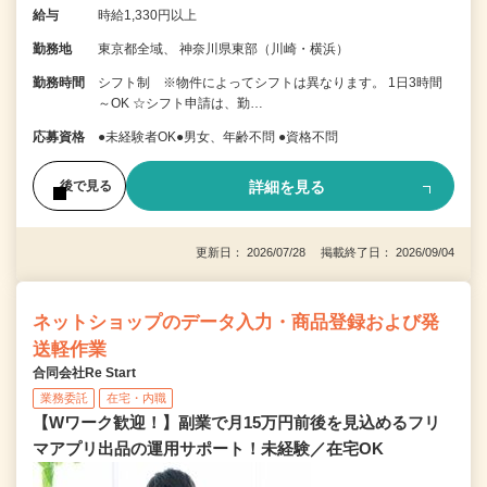
給与
時給1,330円以上
勤務地
東京都全域、 神奈川県東部（川崎・横浜）
勤務時間
シフト制 ※物件によってシフトは異なります。 1日3時間
～OK ☆シフト申請は、勤…
応募資格
●未経験者OK●男女、年齢不問 ●資格不問
詳細を見る
後で見る
更新日： 2026/07/28 掲載終了日： 2026/09/04
ネットショップのデータ入力・商品登録および発
送軽作業
合同会社Re Start
業務委託
在宅・内職
【Wワーク歓迎！】副業で月15万円前後を見込めるフリ
マアプリ出品の運用サポート！未経験／在宅OK