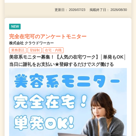
更新日： 2026/07/23 掲載終了日： 2026/08/30
NEW
完全在宅可のアンケートモニター
株式会社 クラウドワーカー
業務委託
登録制
在宅・内職
美容系モニター募集！【人気の在宅ワーク】│単発もOK│
当日に謝礼をお支払い★登録するだけでスグ働ける