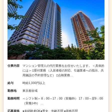
仕事内容
マンション管理人の代行業務をお任せいたします。 ＜具体的
には＞ □受付業務 （入居者様の対応、引越業者への指示、共
用施設の予約管理など） □点検業務…
給与
時給1,330円以上
勤務地
東京都全域
勤務時間
＜シフト制＞ 8：00～17：00（実働8h） 17：00～翌9：00
（実働14h） …
応募資格
●未経験者OK●男女、年齢不問 ●資格不問