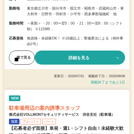
勤務地
東京都立川市・国分寺市・国立市・昭島市・武蔵村山市・東
大和市・日野市・羽村市・小平市・西多摩郡瑞穂町 他
勤務時間
＜夜勤＞ ・20：00〜翌5：00 ・21：00〜翌6：00（シフト
制） ※1日8時…
応募資格
無資格・未経験OK！ ※18歳以上：警備業法による（例外事
由2号）
詳細を見る
後で見る
更新日： 2026/07/31 掲載終了日： 2026/08/08
掲載終了まであと1日
NEW
駐車場周辺の案内誘導スタッフ
株式会社VOLLMONTセキュリティサービス 渋谷支社（駐車場）
注目
アルバイト
パート
【応募者必ず面接】単発・週1・シフト自由！未経験大歓