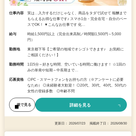
仕事内容
実は…入力するだけじゃなく、商品をタダで試せて 報酬まで
もらえるお得な仕事です♪ スマホ1台・完全在宅・自分のペー
スでOK！ ▼こんなお仕事です 化…
給与
時給1,500円以上（完全出来高制／時間額1,500円～5,000
円）
勤務地
東京都下等【ご希望の地域でオシゴトできます♪ お気軽に
ご相談ください！】
勤務時間
1日5分～好きな時間、空いている時間に働けます！ ☆1回の
みの単発や短期～中長期まで…
応募資格
◎PC・スマートフォンをお持ちの方（※アンケートに必要
なため） ◎未経験者大歓迎！ ◎20代、30代、40代、50代の
女性の登録多数 ◎年齢不問
詳細を見る
後で見る
更新日： 2026/07/23 掲載終了日： 2026/08/30