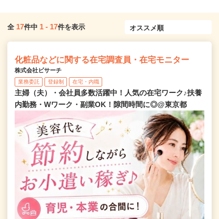
17
1
-
17
全
件中
件を表示
化粧品などに関する在宅調査員・在宅モニター
株式会社ビサーチ
業務委託
登録制
在宅・内職
主婦（夫）・会社員多数活躍中！人気の在宅ワーク♪扶養
内勤務・Wワーク・副業OK！隙間時間に◎@東京都