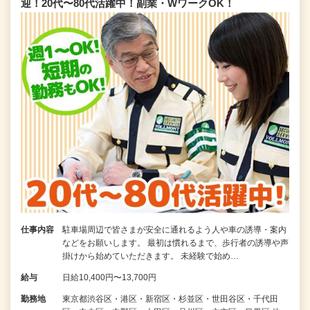
迎！20代〜80代活躍中！副業・WワークOK！
仕事内容
駐車場周辺で皆さまが安全に通れるよう人や車の誘導・案内
などをお願いします。 最初は慣れるまで、歩行者の誘導や声
掛けから始めていただきます。 未経験で始め…
給与
日給10,400円〜13,700円
勤務地
東京都渋谷区・港区・新宿区・杉並区・世田谷区・千代田