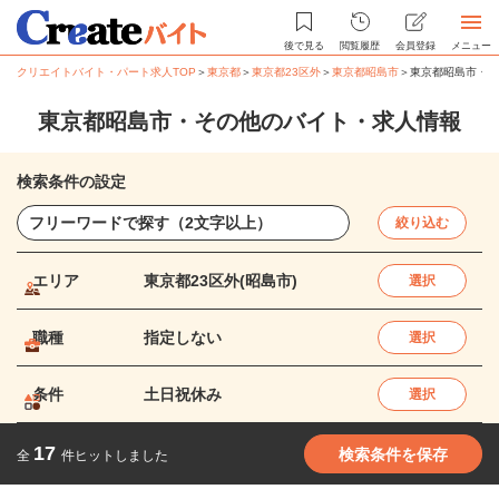
後で見る
閲覧履歴
会員登録
メニュー
クリエイトバイト・パート求人TOP
＞
東京都
＞
東京都23区外
＞
東京都昭島市
＞
東京都昭島市・そ
東京都昭島市・その他のバイト・求人情報
検索条件の設定
絞り込む
エリア
東京都23区外(昭島市)
選択
職種
指定しない
選択
条件
土日祝休み
選択
17
検索条件を保存
全
件ヒットしました