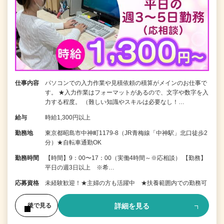
仕事内容
パソコンでの入力作業や見積依頼の積算がメインのお仕事で
す。 ★入力作業はフォーマットがあるので、文字や数字を入
力する程度。 （難しい知識やスキルは必要なし！…
給与
時給1,300円以上
勤務地
東京都昭島市中神町1179-8（JR青梅線「中神駅」北口徒歩2
分）★自転車通勤OK
勤務時間
【時間】9：00〜17：00（実働4時間～※応相談） 【勤務】
平日の週3日以上 ※希…
応募資格
未経験歓迎！★主婦の方も活躍中 ★扶養範囲内での勤務可
詳細を見る
後で見る