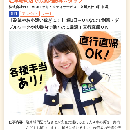
駐車場周辺での案内誘導スタッフ
株式会社VOLLMONTセキュリティサービス 立川支社（駐車場）
注目
アルバイト
パート
【副業やお小遣い稼ぎに！】 週1日～OKなので副業・ダ
ブルワークや扶養内で働くのに最適！直行直帰ＯＫ
仕事内容
駐車場周辺で皆さまが安全に通れるよう人や車の誘導・案内
などをお願いします。 最初は慣れるまで、歩行者の誘導や声