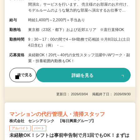
間演出」サービスを行います。 売主様のお部屋のお片付け、
モデルルームのような魅力的な部屋へ演出するお仕事で…
給与
時給1,400円～2,200円＋手当あり
勤務地
東京都（23区・都下）および近郊エリア ※直行直帰OK
勤務時間
9：30～17：00の間で4～6H勤務で応相談 ※月8日以上(土日
4日含む) （例） ・…
応募資格
未経験OK！20代～40代の女性スタッフ活躍中♪Wワーク・副
業・扶養範囲内勤務もOK！
詳細を見る
後で見る
更新日： 2026/03/04 掲載終了日： 2026/09/30
マンションの代行管理人・清掃スタッフ
株式会社 センシアリンク 【毎日興業グループ】
アルバイト
パート
未経験OK！シフトは事前申告制で月1回でもOK！まずは