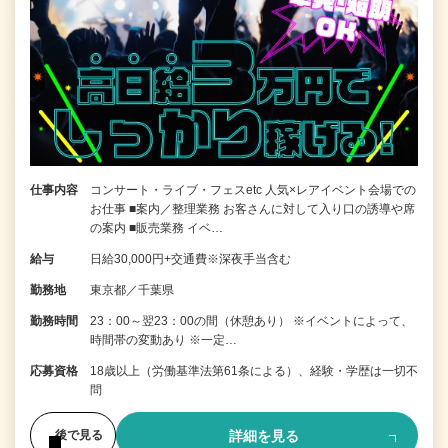
仕事内容
コンサート・ライブ・フェスetc 人気×レアイベント会場での
お仕事 ■案内／整理業務 お客さんに対して入り口の誘導や席
の案内 ■販売業務 イベ…
給与
日給30,000円+交通費※深夜手当含む
勤務地
東京都／千葉県
勤務時間
23：00～翌23：00の間（休憩あり） ※イベントによって、
時間帯の変動あり ※一定…
応募資格
18歳以上（労働基準法第61条による）、経験・学歴は一切不
問
詳細を見る
後で見る