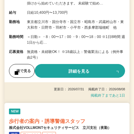
掛けから始めていただきます。 未経験で始め…
給与
日給10,400円〜13,700円
勤務地
東京都立川市・国分寺市・国立市・昭島市・武蔵村山市・東
大和市・日野市・羽村市・小平市・西多摩郡瑞穂町 他
勤務時間
＜日勤＞ ・8：00〜17：00 ・9：00〜18：00 ※1日8時間 週
1日から応…
応募資格
無資格・未経験OK！ ※18歳以上：警備業法による（例外事
由2号）
詳細を見る
後で見る
更新日： 2026/07/31 掲載終了日： 2026/08/08
掲載終了まであと1日
NEW
歩行者の案内・誘導警備スタッフ
株式会社VOLLMONTセキュリティサービス 立川支社（夜勤）