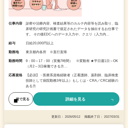
仕事内容
診察や治療内容、検査結果等のカルテ内容等を読み取り、臨
床研究の研究計画書で規定されたデータを抽出するお仕事で
す。 その後EDCへのデータ入力や、クエリ（入力内…
給与
日給20,000円以上
勤務地
東京都内各所 ※直行直帰
勤務時間
9：00～17：00（実働7時間） ※変動有 ★平日週1日～OK
（月2～3日稼働できる方…
応募資格
【必須】・医療系資格経験者（正看護師、薬剤師、臨床検査
技師として病院勤務3年以上）もしくは・CRA／CRC経験の
ある方
詳細を見る
後で見る
更新日： 2026/05/12 掲載終了日： 2027/03/31