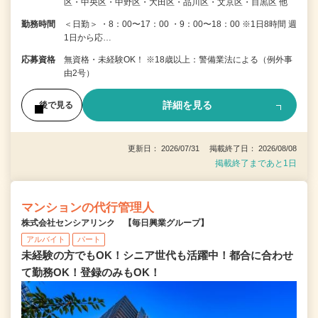
区・中央区・中野区・大田区・品川区・文京区・目黒区 他
勤務時間
＜日勤＞ ・8：00〜17：00 ・9：00〜18：00 ※1日8時間 週
1日から応…
応募資格
無資格・未経験OK！ ※18歳以上：警備業法による（例外事
由2号）
詳細を見る
後で見る
更新日： 2026/07/31 掲載終了日： 2026/08/08
掲載終了まであと1日
マンションの代行管理人
株式会社センシアリンク 【毎日興業グループ】
アルバイト
パート
未経験の方でもOK！シニア世代も活躍中！都合に合わせ
て勤務OK！登録のみもOK！