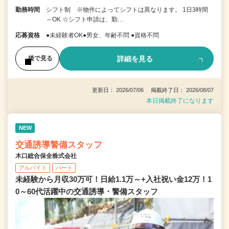
勤務時間
シフト制 ※物件によってシフトは異なります。 1日3時間
～OK ☆シフト申請は、勤…
応募資格
●未経験者OK●男女、年齢不問 ●資格不問
詳細を見る
後で見る
更新日： 2026/07/06 掲載終了日： 2026/08/07
本日掲載終了になります
NEW
交通誘導警備スタッフ
木口総合保全株式会社
アルバイト
パート
未経験から月収30万可！日給1.1万～+入社祝い金12万！1
0～60代活躍中の交通誘導・警備スタッフ