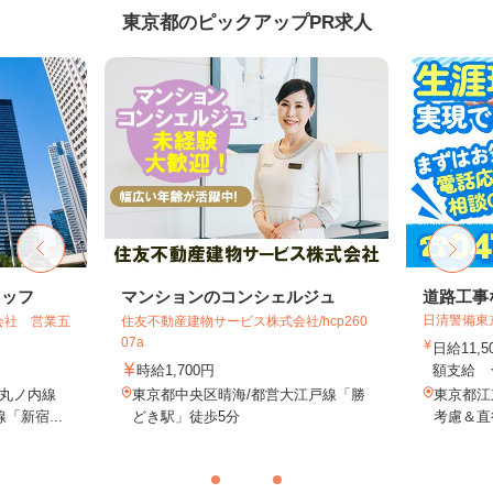
東京都のピックアップPR求人
タッフ
マンションのコンシェルジュ
道路工事
日清警備東
会社 営業五
住友不動産建物サービス株式会社/hcp260
07a
日給11,
時給1,700円
額支給 ★
丸ノ内線
東京都中央区晴海/都営大江戸線「勝
東京都江
「新宿...
どき駅」徒歩5分
考慮＆直