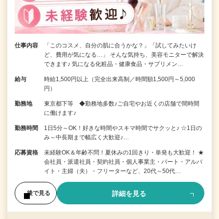
仕事内容
「このコスメ、自分の肌に合うかな？」「試してみたいけ
ど、費用が気になる…」 そんな気持ち、美容モニターで解決
できます♪ 気になる化粧品・健康食品・サプリメン…
給与
時給1,500円以上（完全出来高制／時間額1,500円～5,000
円）
勤務地
東京都下等 ◆勤務地多数♪ご自宅やお近くの店舗で間時間
に働けます♪
勤務時間
1日5分～OK！好きな時間やスキマ時間でサクッと♪ ☆1日の
み～中長期まで幅広く大歓迎♪…
応募資格
未経験OK＆年齢不問！夏休みの1回きり・単発も大歓迎！ ★
会社員・派遣社員・契約社員・個人事業主・パート・アルバ
イト・主婦（夫）・フリーターなど、20代～50代…
詳細を見る
後で見る