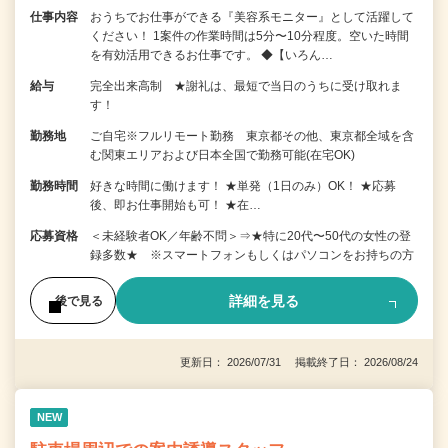
仕事内容
おうちでお仕事ができる『美容系モニター』として活躍して
ください！ 1案件の作業時間は5分〜10分程度。空いた時間
を有効活用できるお仕事です。 ◆【いろん…
給与
完全出来高制 ★謝礼は、最短で当日のうちに受け取れま
す！
勤務地
ご自宅※フルリモート勤務 東京都その他、東京都全域を含
む関東エリアおよび日本全国で勤務可能(在宅OK)
勤務時間
好きな時間に働けます！ ★単発（1日のみ）OK！ ★応募
後、即お仕事開始も可！ ★在…
応募資格
＜未経験者OK／年齢不問＞⇒★特に20代〜50代の女性の登
録多数★ ※スマートフォンもしくはパソコンをお持ちの方
詳細を見る
後で見る
更新日： 2026/07/31 掲載終了日： 2026/08/24
NEW