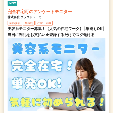
NEW
完全在宅可のアンケートモニター
株式会社 クラウドワーカー
業務委託
登録制
在宅・内職
美容系モニター募集！【人気の在宅ワーク】│単発もOK│
当日に謝礼をお支払い★登録するだけでスグ働ける