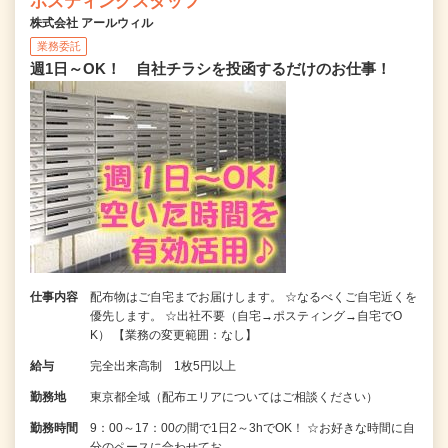
ポスティングスタッフ
株式会社 アールウィル
業務委託
週1日～OK！ 自社チラシを投函するだけのお仕事！
仕事内容
配布物はご自宅までお届けします。 ☆なるべくご自宅近くを
優先します。 ☆出社不要（自宅→ポスティング→自宅でO
K） 【業務の変更範囲：なし】
給与
完全出来高制 1枚5円以上
勤務地
東京都全域（配布エリアについてはご相談ください）
勤務時間
9：00～17：00の間で1日2～3hでOK！ ☆お好きな時間に自
分のペースに合わせてお…