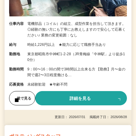
仕事内容
電機部品（コイル）の組立、成型作業を担当して頂きます。
◎経験の無い方にも丁寧にお教えしますので安心して応募く
ださい♪ 業務の変更範囲：なし
給与
時給1,226円以上 ★能力に応じて職務手当あり
勤務地
東京都昭島市中神町1-2-28（JR青梅線「中神駅」より徒歩1
0分）
勤務時間
9：00〜16：00の間で3時間以上出来る方 【勤務】月〜金の
間で週2〜3日程度働ける…
応募資格
未経験歓迎 ★年齢不問
詳細を見る
後で見る
更新日： 2026/07/31 掲載終了日： 2026/08/28