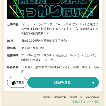
仕事内容
コンサート・ライブ・フェスetc 人気×レアイベント会場での
お仕事 ■案内／整理業務 お客さんに対して入り口の誘導や席
の案内 ■販売業務 イベ…
給与
日給30,000円+交通費※深夜手当含む
勤務地
東京都／神奈川県
勤務時間
23：00～翌23：00の間（休憩あり） ※イベントによって、
時間帯の変動あり ※一定…
応募資格
18歳以上（労働基準法第61条による）、経験・学歴は一切不
問
詳細を見る
後で見る
更新日： 2026/07/13 掲載終了日： 2026/08/10
掲載終了まであと3日