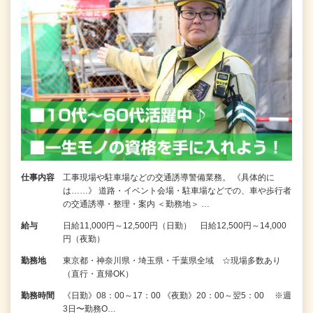
仕事内容
工事現場や駐車場などの交通誘導警備業務。 《具体的に
は……》 道路・イベント会場・駐車場などでの、車や歩行者
の交通誘導・整理・案内 ＜勤務地＞ …
給与
日給11,000円～12,500円（日勤） 日給12,500円～14,000
円（夜勤）
勤務地
東京都・神奈川県・埼玉県・千葉県全域 ☆現場多数あり
（直行・直帰OK）
勤務時間
《日勤》08：00～17：00 《夜勤》20：00～翌5：00 ※週
3日〜勤務O…