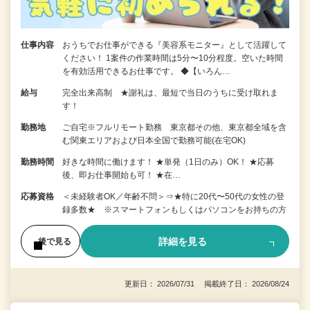
仕事内容
おうちでお仕事ができる『美容系モニター』として活躍して
ください！ 1案件の作業時間は5分〜10分程度。空いた時間
を有効活用できるお仕事です。 ◆【いろん…
給与
完全出来高制 ★謝礼は、最短で当日のうちに受け取れま
す！
勤務地
ご自宅※フルリモート勤務 東京都その他、東京都全域を含
む関東エリアおよび日本全国で勤務可能(在宅OK)
勤務時間
好きな時間に働けます！ ★単発（1日のみ）OK！ ★応募
後、即お仕事開始も可！ ★在…
応募資格
＜未経験者OK／年齢不問＞⇒★特に20代〜50代の女性の登
録多数★ ※スマートフォンもしくはパソコンをお持ちの方
詳細を見る
後で見る
更新日： 2026/07/31 掲載終了日： 2026/08/24