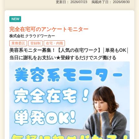
更新日： 2026/07/23 掲載終了日： 2026/08/30
NEW
完全在宅可のアンケートモニター
株式会社 クラウドワーカー
業務委託
登録制
在宅・内職
美容系モニター募集！【人気の在宅ワーク】│単発もOK│
当日に謝礼をお支払い★登録するだけでスグ働ける