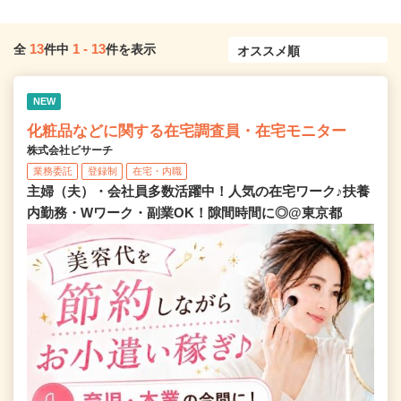
13
1
-
13
全
件中
件を表示
NEW
化粧品などに関する在宅調査員・在宅モニター
株式会社ビサーチ
業務委託
登録制
在宅・内職
主婦（夫）・会社員多数活躍中！人気の在宅ワーク♪扶養
内勤務・Wワーク・副業OK！隙間時間に◎@東京都