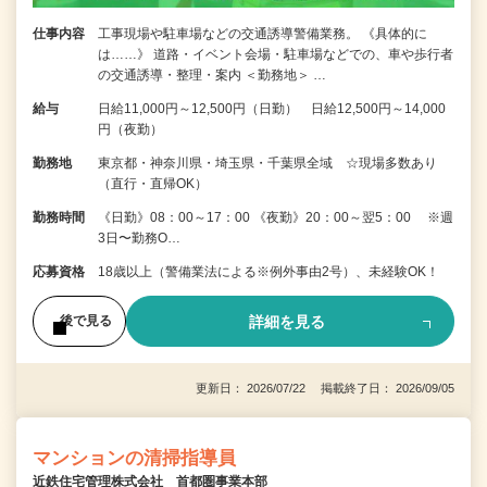
仕事内容
工事現場や駐車場などの交通誘導警備業務。 《具体的に
は……》 道路・イベント会場・駐車場などでの、車や歩行者
の交通誘導・整理・案内 ＜勤務地＞ …
給与
日給11,000円～12,500円（日勤） 日給12,500円～14,000
円（夜勤）
勤務地
東京都・神奈川県・埼玉県・千葉県全域 ☆現場多数あり
（直行・直帰OK）
勤務時間
《日勤》08：00～17：00 《夜勤》20：00～翌5：00 ※週
3日〜勤務O…
応募資格
18歳以上（警備業法による※例外事由2号）、未経験OK！
詳細を見る
後で見る
更新日： 2026/07/22 掲載終了日： 2026/09/05
マンションの清掃指導員
近鉄住宅管理株式会社 首都圏事業本部