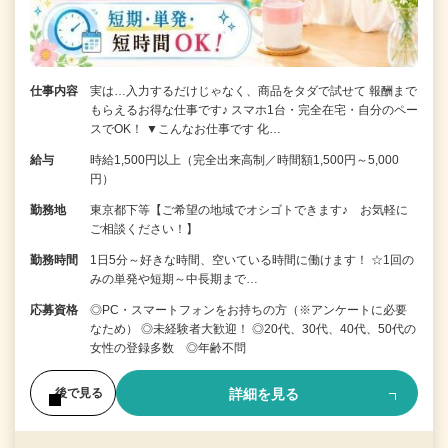
仕事内容
実は…入力するだけじゃなく、商品をタダで試せて 報酬まで
もらえるお得な仕事です♪ スマホ1台・完全在宅・自分のペー
スでOK！ ▼こんなお仕事です 化…
給与
時給1,500円以上（完全出来高制／時間額1,500円～5,000
円）
勤務地
東京都下等【ご希望の地域でオシゴトできます♪ お気軽に
ご相談ください！】
勤務時間
1日5分～好きな時間、空いている時間に働けます！ ☆1回の
みの単発や短期～中長期まで…
応募資格
◎PC・スマートフォンをお持ちの方（※アンケートに必要
なため） ◎未経験者大歓迎！ ◎20代、30代、40代、50代の
女性の登録多数 ◎年齢不問
詳細を見る
後で見る