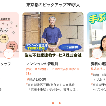
東京都のピックアップPR求人
スタッフ
マンションの管理員
資料の電
株式会社ス
住友不動産建物サービス株式会社/hkp260
31a
時給1,4
ト
時給1,600円
ィブあり 
東京都港区三田/東京メトロ南北線
東京都千代
帰
「麻布十番駅」徒歩8分、都営大江...
セブンビル