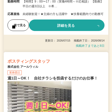
勤務時間
【時間】9：00〜17：00（実働4時間～※応相談） 【勤務】
平日の週3日以上 ※希…
応募資格
未経験歓迎！★主婦の方も活躍中 ★扶養範囲内での勤務可
詳細を見る
後で見る
更新日： 2026/07/15 掲載終了日： 2026/08/14
掲載終了まであと8日
ポスティングスタッフ
株式会社 アールウィル
業務委託
週1日～OK！ 自社チラシを投函するだけのお仕事！