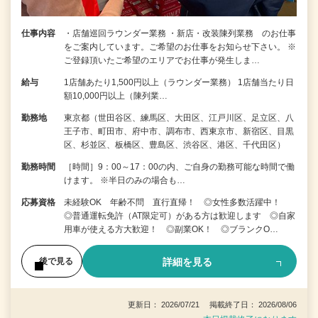
仕事内容
・店舗巡回ラウンダー業務 ・新店・改装陳列業務 のお仕事
をご案内しています。ご希望のお仕事をお知らせ下さい。 ※
ご登録頂いたご希望のエリアでお仕事が発生しま…
給与
1店舗あたり1,500円以上（ラウンダー業務） 1店舗当たり日
額10,000円以上（陳列業…
勤務地
東京都（世田谷区、練馬区、大田区、江戸川区、足立区、八
王子市、町田市、府中市、調布市、西東京市、新宿区、目黒
区、杉並区、板橋区、豊島区、渋谷区、港区、千代田区）
勤務時間
［時間］9：00～17：00の内、ご自身の勤務可能な時間で働
けます。 ※半日のみの場合も…
応募資格
未経験OK 年齢不問 直行直帰！ ◎女性多数活躍中！
◎普通運転免許（AT限定可）がある方は歓迎します ◎自家
用車が使える方大歓迎！ ◎副業OK！ ◎ブランクO…
詳細を見る
後で見る
更新日： 2026/07/21 掲載終了日： 2026/08/06