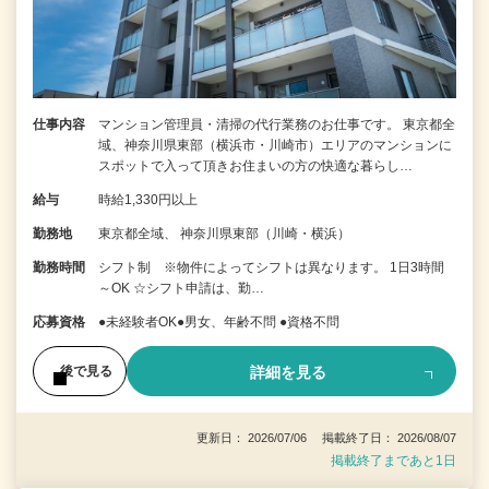
仕事内容
マンション管理員・清掃の代行業務のお仕事です。 東京都全
域、神奈川県東部（横浜市・川崎市）エリアのマンションに
スポットで入って頂きお住まいの方の快適な暮らし…
給与
時給1,330円以上
勤務地
東京都全域、 神奈川県東部（川崎・横浜）
勤務時間
シフト制 ※物件によってシフトは異なります。 1日3時間
～OK ☆シフト申請は、勤…
応募資格
●未経験者OK●男女、年齢不問 ●資格不問
詳細を見る
後で見る
更新日： 2026/07/06 掲載終了日： 2026/08/07
掲載終了まであと1日