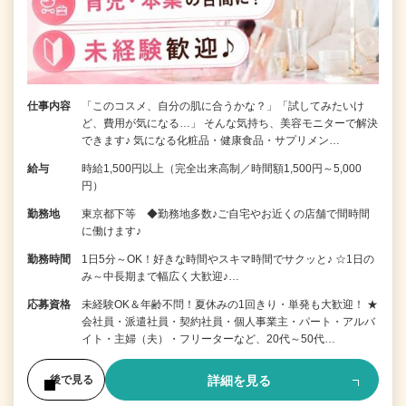
仕事内容
「このコスメ、自分の肌に合うかな？」「試してみたいけ
ど、費用が気になる…」 そんな気持ち、美容モニターで解決
できます♪ 気になる化粧品・健康食品・サプリメン…
給与
時給1,500円以上（完全出来高制／時間額1,500円～5,000
円）
勤務地
東京都下等 ◆勤務地多数♪ご自宅やお近くの店舗で間時間
に働けます♪
勤務時間
1日5分～OK！好きな時間やスキマ時間でサクッと♪ ☆1日の
み～中長期まで幅広く大歓迎♪…
応募資格
未経験OK＆年齢不問！夏休みの1回きり・単発も大歓迎！ ★
会社員・派遣社員・契約社員・個人事業主・パート・アルバ
イト・主婦（夫）・フリーターなど、20代～50代…
詳細を見る
後で見る