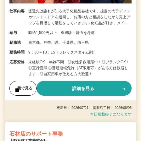
仕事内容
派遣先は誰もが知る大手化粧品会社です。担当の大手ディス
カウントストアを巡回し、お店の方と相談をしながら売上ア
ップを目指して活動をしていきます♪化粧品が好き、メイ…
給与
時給1,500円以上 ※経験・能力を考慮
勤務地
東京都、神奈川県、千葉県、埼玉県
勤務時間
9：30～18：15（フレックスタイム制）
応募資格
未経験OK 年齢不問 ◎女性多数活躍中！◎ブランクOK！
◎直行直帰 ◎普通運転免許（AT限定可）がある方は歓迎し
ます ◎自家用車が使える方大歓迎！
詳細を見る
後で見る
更新日： 2026/07/21 掲載終了日： 2026/08/06
本日掲載終了になります
石材店のサポート事務
上野石材工業株式会社