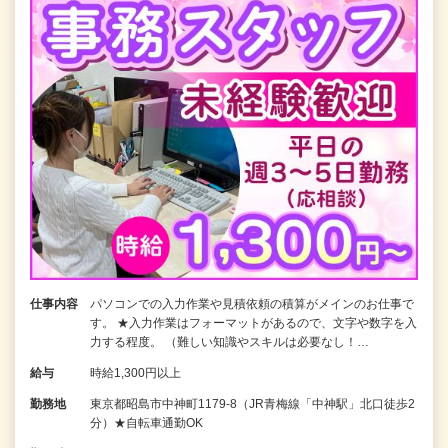
仕事内容
パソコンでの入力作業や見積依頼の積算がメインのお仕事で
す。 ★入力作業はフォーマットがあるので、文字や数字を入
力する程度。 （難しい知識やスキルは必要なし！…
給与
時給1,300円以上
勤務地
東京都昭島市中神町1179-8（JR青梅線「中神駅」北口徒歩2
分）★自転車通勤OK