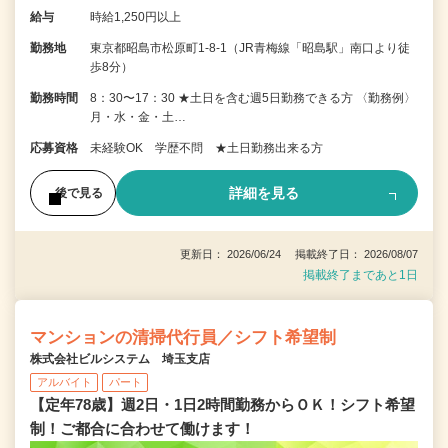
給与
時給1,250円以上
勤務地
東京都昭島市松原町1-8-1（JR青梅線「昭島駅」南口より徒
歩8分）
勤務時間
8：30〜17：30 ★土日を含む週5日勤務できる方 〈勤務例〉
月・水・金・土…
応募資格
未経験OK 学歴不問 ★土日勤務出来る方
詳細を見る
後で見る
更新日： 2026/06/24 掲載終了日： 2026/08/07
掲載終了まであと1日
マンションの清掃代行員／シフト希望制
株式会社ビルシステム 埼玉支店
アルバイト
パート
【定年78歳】週2日・1日2時間勤務からＯＫ！シフト希望
制！ご都合に合わせて働けます！