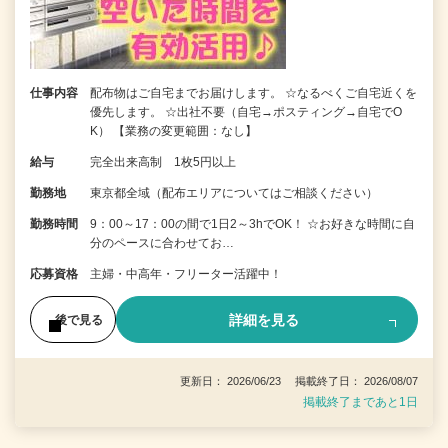
仕事内容
配布物はご自宅までお届けします。 ☆なるべくご自宅近くを
優先します。 ☆出社不要（自宅→ポスティング→自宅でO
K） 【業務の変更範囲：なし】
給与
完全出来高制 1枚5円以上
勤務地
東京都全域（配布エリアについてはご相談ください）
勤務時間
9：00～17：00の間で1日2～3hでOK！ ☆お好きな時間に自
分のペースに合わせてお…
応募資格
主婦・中高年・フリーター活躍中！
詳細を見る
後で見る
更新日： 2026/06/23 掲載終了日： 2026/08/07
掲載終了まであと1日