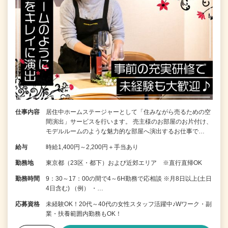
仕事内容
居住中ホームステージャーとして「住みながら売るための空
間演出」サービスを行います。 売主様のお部屋のお片付け、
モデルルームのような魅力的な部屋へ演出するお仕事で…
給与
時給1,400円～2,200円＋手当あり
勤務地
東京都（23区・都下）および近郊エリア ※直行直帰OK
勤務時間
9：30～17：00の間で4～6H勤務で応相談 ※月8日以上(土日
4日含む) （例） ・…
応募資格
未経験OK！20代～40代の女性スタッフ活躍中♪Wワーク・副
業・扶養範囲内勤務もOK！