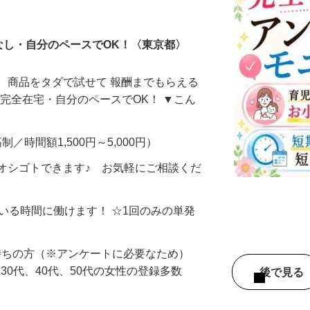
ータ入力
なし・自分のペースでOK！〈東京都〉
、商品をタダで試せて 報酬までもらえる
・完全在宅・自分のペースでOK！ ▼こん
制／時間額1,500円～5,000円）
オシゴトできます♪ お気軽にご相談くだ
ている時間に働けます！ ☆1回のみの単発
持ちの方（※アンケートに必要なため）
、30代、40代、50代の女性の登録多数
後で見