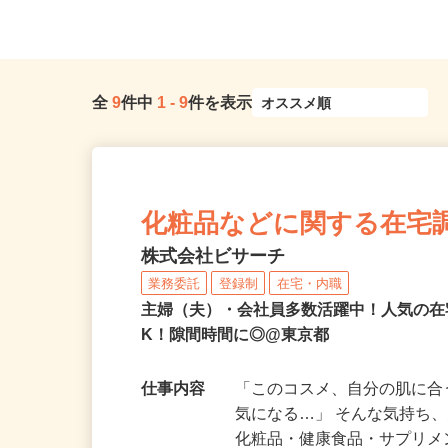
全
9
件中
1
-
9
件を表示
化粧品などに関する在宅
株式会社ビサーチ
業務委託
登録制
在宅・内職
主婦（夫）・会社員多数活躍中！人気の在
K！隙間時間に◎@東京都
仕事内容
「このコスメ、自分の肌に
気になる…」 そんな気持ち