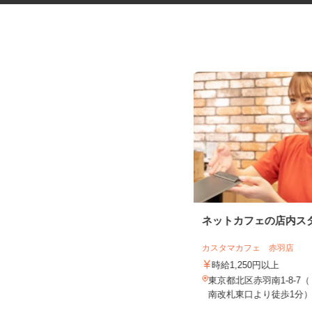
マンションのコンシェルジュ
ネットカフェの店内ス
住友不動産建物サービス株式会社/hcp260
07a
カスタマカフェ 赤羽店
時給1,700円
時給1,250円以上
東京都中央区晴海/都営大江戸線「勝
東京都北区赤羽南1-8-
どき駅」徒歩5分
南改札東口より徒歩1分