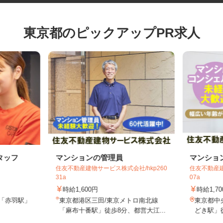
東京都のピックアップPR求人
タッフ
マンションの管理員
マンシ
住友不動産建物サービス株式会社/hkp260
住友不動産
31a
07a
時給1,600円
時給1,
7（「赤羽駅」
東京都港区三田/東京メトロ南北線
東京都
）
「麻布十番駅」徒歩8分、都営大江...
どき駅