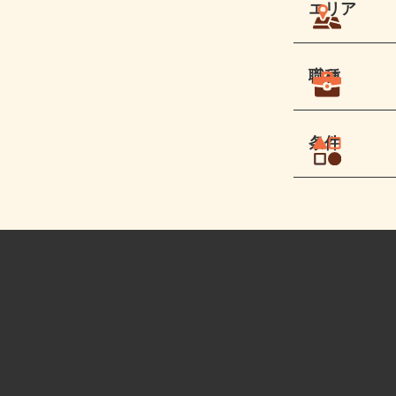
エリア
職種
条件