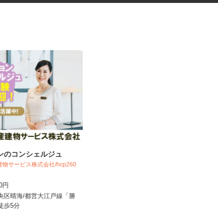
ョンのコンシェルジュ
ネットカフェの店内スタッフ
建物サービス株式会社/hcp260
カスタマカフェ 赤羽店
700円
時給1,250円以上
中央区晴海/都営大江戸線「勝
東京都北区赤羽南1-8-7（「赤羽駅」
」徒歩5分
南改札東口より徒歩1分）