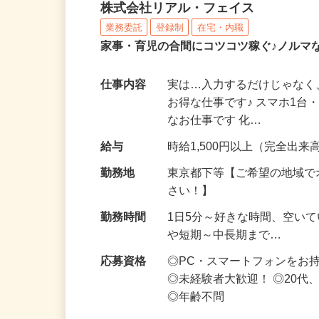
化粧品・サプリの在宅デ
株式会社リアル・フェイス
業務委託
登録制
在宅・内職
家事・育児の合間にコツコツ稼ぐ♪ノルマ
仕事内容
実は…入力するだけじゃなく
お得な仕事です♪ スマホ1台
なお仕事です 化…
給与
時給1,500円以上（完全出来高
勤務地
東京都下等【ご希望の地域で
さい！】
勤務時間
1日5分～好きな時間、空い
や短期～中長期まで…
応募資格
◎PC・スマートフォンをお
◎未経験者大歓迎！ ◎20代