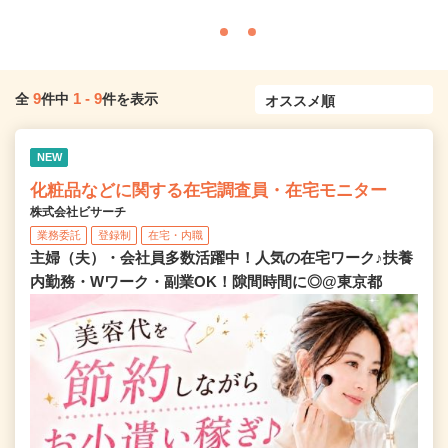
9
1
-
9
全
件中
件を表示
NEW
化粧品などに関する在宅調査員・在宅モニター
株式会社ビサーチ
業務委託
登録制
在宅・内職
主婦（夫）・会社員多数活躍中！人気の在宅ワーク♪扶養
内勤務・Wワーク・副業OK！隙間時間に◎@東京都