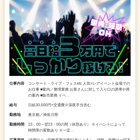
仕事内容
コンサート・ライブ・フェスetc 人気×レアイベント会場での
お仕事 ■案内／整理業務 お客さんに対して入り口の誘導や席
の案内 ■販売業務 イベ…
給与
日給30,000円+交通費※深夜手当含む
勤務地
東京都／神奈川県
勤務時間
23：00～翌23：00の間（休憩あり） ※イベントによって、
時間帯の変動あり ※一定…