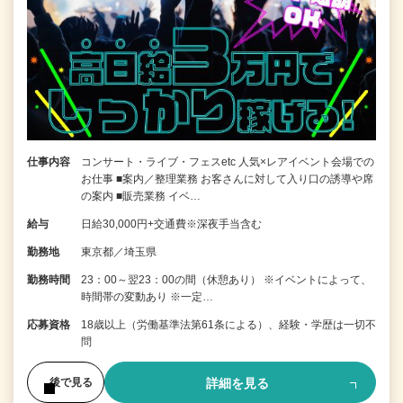
仕事内容
コンサート・ライブ・フェスetc 人気×レアイベント会場での
お仕事 ■案内／整理業務 お客さんに対して入り口の誘導や席
の案内 ■販売業務 イベ…
給与
日給30,000円+交通費※深夜手当含む
勤務地
東京都／埼玉県
勤務時間
23：00～翌23：00の間（休憩あり） ※イベントによって、
時間帯の変動あり ※一定…
応募資格
18歳以上（労働基準法第61条による）、経験・学歴は一切不
問
詳細を見る
後で見る