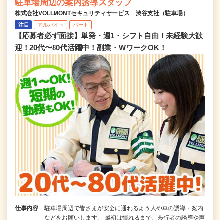
駐車場周辺の案内誘導スタッフ
株式会社VOLLMONTセキュリティサービス 渋谷支社（駐車場）
注目
アルバイト
パート
【応募者必ず面接】単発・週1・シフト自由！未経験大歓
迎！20代〜80代活躍中！副業・WワークOK！
仕事内容
駐車場周辺で皆さまが安全に通れるよう人や車の誘導・案内
などをお願いします。 最初は慣れるまで、歩行者の誘導や声