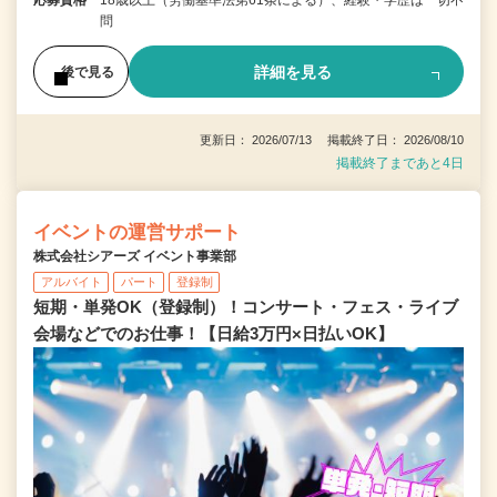
応募資格
18歳以上（労働基準法第61条による）、経験・学歴は一切不
問
詳細を見る
後で見る
更新日： 2026/07/13 掲載終了日： 2026/08/10
掲載終了まであと4日
イベントの運営サポート
株式会社シアーズ イベント事業部
アルバイト
パート
登録制
短期・単発OK（登録制）！コンサート・フェス・ライブ
会場などでのお仕事！【日給3万円×日払いOK】