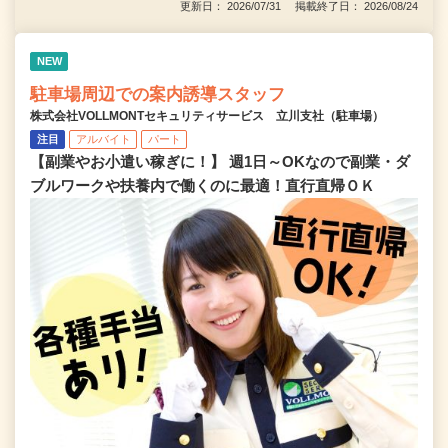
更新日： 2026/07/31 掲載終了日： 2026/08/24
NEW
駐車場周辺での案内誘導スタッフ
株式会社VOLLMONTセキュリティサービス 立川支社（駐車場）
注目
アルバイト
パート
【副業やお小遣い稼ぎに！】 週1日～OKなので副業・ダ
ブルワークや扶養内で働くのに最適！直行直帰ＯＫ