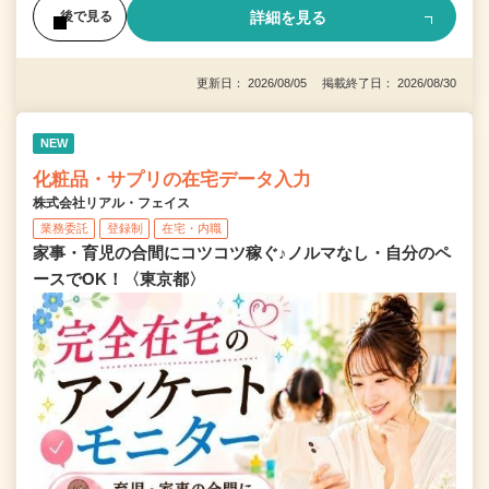
詳細を見る
後で見る
更新日： 2026/08/05 掲載終了日： 2026/08/30
NEW
化粧品・サプリの在宅データ入力
株式会社リアル・フェイス
業務委託
登録制
在宅・内職
家事・育児の合間にコツコツ稼ぐ♪ノルマなし・自分のペ
ースでOK！〈東京都〉