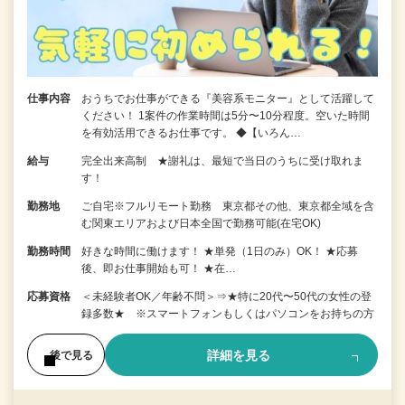
仕事内容
おうちでお仕事ができる『美容系モニター』として活躍して
ください！ 1案件の作業時間は5分〜10分程度。空いた時間
を有効活用できるお仕事です。 ◆【いろん…
給与
完全出来高制 ★謝礼は、最短で当日のうちに受け取れま
す！
勤務地
ご自宅※フルリモート勤務 東京都その他、東京都全域を含
む関東エリアおよび日本全国で勤務可能(在宅OK)
勤務時間
好きな時間に働けます！ ★単発（1日のみ）OK！ ★応募
後、即お仕事開始も可！ ★在…
応募資格
＜未経験者OK／年齢不問＞⇒★特に20代〜50代の女性の登
録多数★ ※スマートフォンもしくはパソコンをお持ちの方
詳細を見る
後で見る