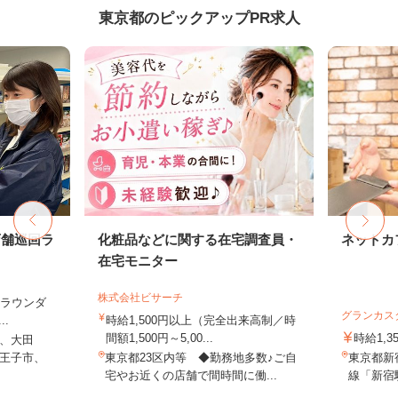
東京都のピックアップPR求人
店舗巡回ラ
化粧品などに関する在宅調査員・
ネットカ
在宅モニター
株式会社ビサーチ
（ラウンダ
グランカス
.
時給1,500円以上（完全出来高制／時
間額1,500円～5,00...
時給1,3
、大田
王子市、
東京都23区内等 ◆勤務地多数♪ご自
東京都新宿
宅やお近くの店舗で間時間に働...
線「新宿