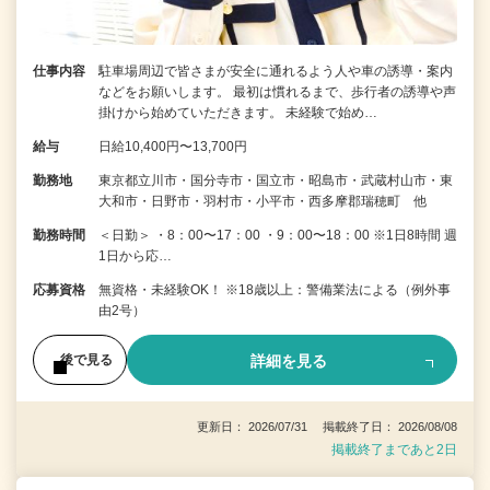
仕事内容
駐車場周辺で皆さまが安全に通れるよう人や車の誘導・案内
などをお願いします。 最初は慣れるまで、歩行者の誘導や声
掛けから始めていただきます。 未経験で始め…
給与
日給10,400円〜13,700円
勤務地
東京都立川市・国分寺市・国立市・昭島市・武蔵村山市・東
大和市・日野市・羽村市・小平市・西多摩郡瑞穂町 他
勤務時間
＜日勤＞ ・8：00〜17：00 ・9：00〜18：00 ※1日8時間 週
1日から応…
応募資格
無資格・未経験OK！ ※18歳以上：警備業法による（例外事
由2号）
詳細を見る
後で見る
更新日： 2026/07/31 掲載終了日： 2026/08/08
掲載終了まであと2日