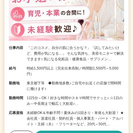
仕事内容
「このコスメ、自分の肌に合うかな？」「試してみたいけ
ど、費用が気になる…」 そんな気持ち、美容モニターで解決
できます♪ 気になる化粧品・健康食品・サプリメン…
給与
時給1,500円以上（完全出来高制／時間額1,500円～5,000
円）
勤務地
東京都下等 ◆勤務地多数♪ご自宅やお近くの店舗で間時間
に働けます♪
勤務時間
1日5分～OK！好きな時間やスキマ時間でサクッと♪ ☆1日の
み～中長期まで幅広く大歓迎♪…
応募資格
未経験OK＆年齢不問！夏休みの1回きり・単発も大歓迎！ ★
会社員・派遣社員・契約社員・個人事業主・パート・アルバ
イト・主婦（夫）・フリーターなど、20代～50代…