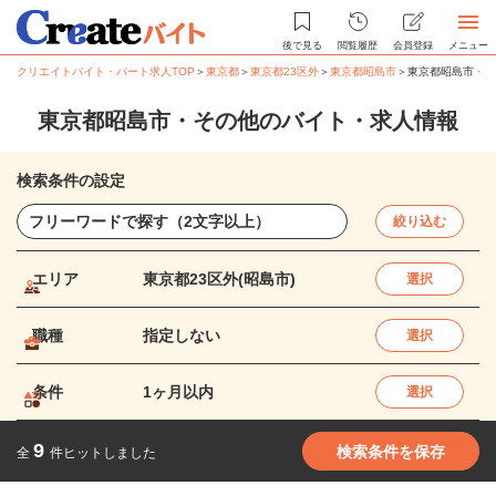
後で見る
閲覧履歴
会員登録
メニュー
クリエイトバイト・パート求人TOP
＞
東京都
＞
東京都23区外
＞
東京都昭島市
＞
東京都昭島市・そ
東京都昭島市・その他のバイト・求人情報
検索条件の設定
絞り込む
エリア
東京都23区外(昭島市)
選択
職種
指定しない
選択
条件
1ヶ月以内
選択
9
検索条件を保存
全
件ヒットしました