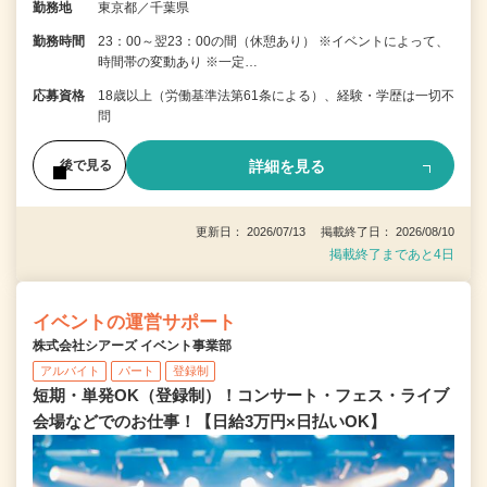
勤務地
東京都／千葉県
勤務時間
23：00～翌23：00の間（休憩あり） ※イベントによって、
時間帯の変動あり ※一定…
応募資格
18歳以上（労働基準法第61条による）、経験・学歴は一切不
問
詳細を見る
後で見る
更新日： 2026/07/13 掲載終了日： 2026/08/10
掲載終了まであと4日
イベントの運営サポート
株式会社シアーズ イベント事業部
アルバイト
パート
登録制
短期・単発OK（登録制）！コンサート・フェス・ライブ
会場などでのお仕事！【日給3万円×日払いOK】