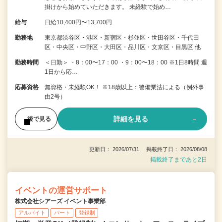
掛けから始めていただきます。 未経験で始め…
給与
日給10,400円〜13,700円
勤務地
東京都渋谷区・港区・新宿区・杉並区・世田谷区・千代田
区・中央区・中野区・大田区・品川区・文京区・目黒区 他
勤務時間
＜日勤＞ ・8：00〜17：00 ・9：00〜18：00 ※1日8時間 週
1日から応…
応募資格
無資格・未経験OK！ ※18歳以上：警備業法による（例外事
由2号）
詳細を見る
後で見る
更新日： 2026/07/31 掲載終了日： 2026/08/08
掲載終了まであと2日
イベントの運営サポート
株式会社シアーズ イベント事業部
アルバイト
パート
登録制