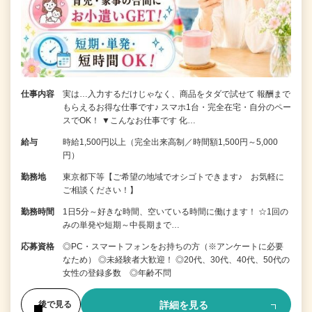
仕事内容
実は…入力するだけじゃなく、商品をタダで試せて 報酬まで
もらえるお得な仕事です♪ スマホ1台・完全在宅・自分のペー
スでOK！ ▼こんなお仕事です 化…
給与
時給1,500円以上（完全出来高制／時間額1,500円～5,000
円）
勤務地
東京都下等【ご希望の地域でオシゴトできます♪ お気軽に
ご相談ください！】
勤務時間
1日5分～好きな時間、空いている時間に働けます！ ☆1回の
みの単発や短期～中長期まで…
応募資格
◎PC・スマートフォンをお持ちの方（※アンケートに必要
なため） ◎未経験者大歓迎！ ◎20代、30代、40代、50代の
女性の登録多数 ◎年齢不問
詳細を見る
後で見る