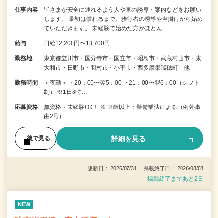
仕事内容
皆さまが安全に通れるよう人や車の誘導・案内などをお願い
します。 最初は慣れるまで、歩行者の誘導や声掛けから始め
ていただきます。 未経験で始めた方がほとん…
給与
日給12,200円〜13,700円
勤務地
東京都立川市・国分寺市・国立市・昭島市・武蔵村山市・東
大和市・日野市・羽村市・小平市・西多摩郡瑞穂町 他
勤務時間
＜夜勤＞ ・20：00〜翌5：00 ・21：00〜翌6：00（シフト
制） ※1日8時…
応募資格
無資格・未経験OK！ ※18歳以上：警備業法による（例外事
由2号）
詳細を見る
後で見る
更新日： 2026/07/31 掲載終了日： 2026/08/08
掲載終了まであと2日
NEW