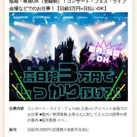
短期・単発OK（登録制）！コンサート・フェス・ライブ
会場などでのお仕事！【日給3万円×日払いOK】
仕事内容
コンサート・ライブ・フェスetc 人気×レアイベント会場での
お仕事 ■案内／整理業務 お客さんに対して入り口の誘導や席
の案内 ■販売業務 イベ…
給与
日給30,000円+交通費※深夜手当含む