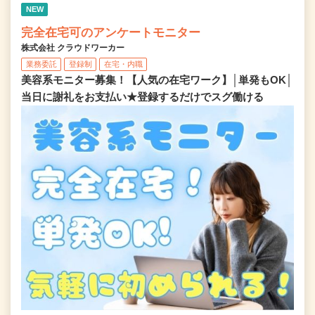
NEW
完全在宅可のアンケートモニター
株式会社 クラウドワーカー
業務委託
登録制
在宅・内職
美容系モニター募集！【人気の在宅ワーク】│単発もOK│
当日に謝礼をお支払い★登録するだけでスグ働ける