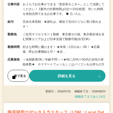
仕事内容
おうちでお仕事ができる『美容系モニター』として活躍して
ください！ 1案件の作業時間は5分〜10分程度。空いた時間
を有効活用できるお仕事です。 ◆【いろん…
給与
完全出来高制 ★謝礼は、最短で当日のうちに受け取れま
す！
勤務地
ご自宅※フルリモート勤務 東京都その他、東京都全域を含
む関東エリアおよび日本全国で勤務可能(在宅OK)
勤務時間
好きな時間に働けます！ ★単発（1日のみ）OK！ ★応募
後、即お仕事開始も可！ ★在…
応募資格
＜未経験者OK／年齢不問＞⇒★特に20代〜50代の女性の登
録多数★ ※スマートフォンもしくはパソコンをお持ちの方
詳細を見る
後で見る
更新日： 2026/07/31 掲載終了日： 2026/08/24
掲載終了まであと14日
臨床研究のデータ入力スタッフ（LDM：Local Dat