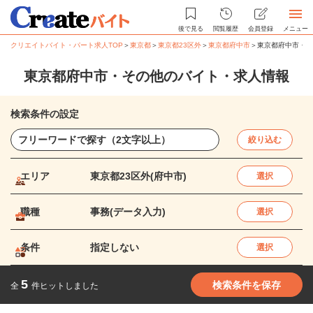
後で見る
閲覧履歴
会員登録
メニュー
クリエイトバイト・パート求人TOP
＞
東京都
＞
東京都23区外
＞
東京都府中市
＞
東京都府中市・そ
東京都府中市・その他のバイト・求人情報
検索条件の設定
絞り込む
エリア
東京都23区外(府中市)
選択
職種
事務(データ入力)
選択
条件
指定しない
選択
5
検索条件を保存
全
件ヒットしました