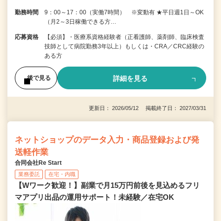
勤務時間
9：00～17：00（実働7時間） ※変動有 ★平日週1日～OK
（月2～3日稼働できる方…
応募資格
【必須】・医療系資格経験者（正看護師、薬剤師、臨床検査
技師として病院勤務3年以上）もしくは・CRA／CRC経験の
ある方
詳細を見る
後で見る
更新日： 2026/05/12 掲載終了日： 2027/03/31
ネットショップのデータ入力・商品登録および発
送軽作業
合同会社Re Start
業務委託
在宅・内職
【Wワーク歓迎！】副業で月15万円前後を見込めるフリ
マアプリ出品の運用サポート！未経験／在宅OK