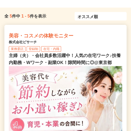
5
1
-
5
全
件中
件を表示
美容・コスメの体験モニター
株式会社ビサーチ
業務委託
登録制
在宅・内職
主婦（夫）・会社員多数活躍中！人気の在宅ワーク♪扶養
内勤務・Wワーク・副業OK！隙間時間に◎@東京都