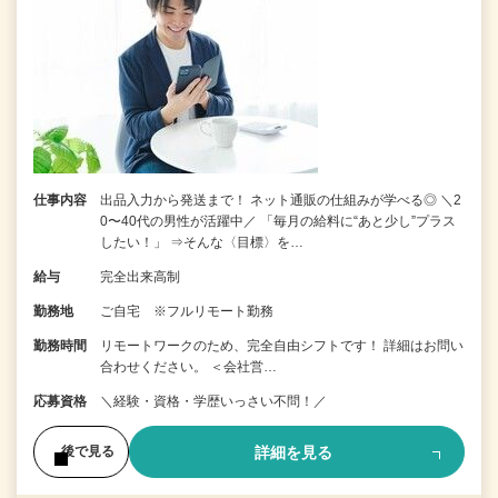
仕事内容
出品入力から発送まで！ ネット通販の仕組みが学べる◎ ＼2
0〜40代の男性が活躍中／ 「毎月の給料に“あと少し”プラス
したい！」 ⇒そんな〈目標〉を…
給与
完全出来高制
勤務地
ご自宅 ※フルリモート勤務
勤務時間
リモートワークのため、完全自由シフトです！ 詳細はお問い
合わせください。 ＜会社営…
応募資格
＼経験・資格・学歴いっさい不問！／
詳細を見る
後で見る