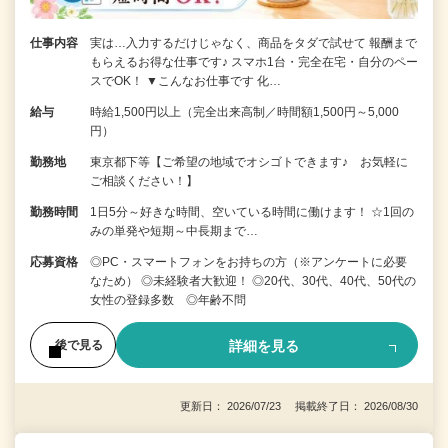
仕事内容
実は…入力するだけじゃなく、商品をタダで試せて 報酬まで
もらえるお得な仕事です♪ スマホ1台・完全在宅・自分のペー
スでOK！ ▼こんなお仕事です 化…
給与
時給1,500円以上（完全出来高制／時間額1,500円～5,000
円）
勤務地
東京都下等【ご希望の地域でオシゴトできます♪ お気軽に
ご相談ください！】
勤務時間
1日5分～好きな時間、空いている時間に働けます！ ☆1回の
みの単発や短期～中長期まで…
応募資格
◎PC・スマートフォンをお持ちの方（※アンケートに必要
なため） ◎未経験者大歓迎！ ◎20代、30代、40代、50代の
女性の登録多数 ◎年齢不問
詳細を見る
後で見る
更新日： 2026/07/23 掲載終了日： 2026/08/30