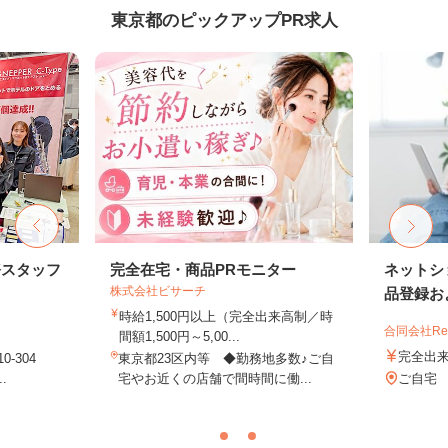
東京都のピックアップPR求人
務スタッフ
完全在宅・商品PRモニター
ネットシ
株式会社ビサーチ
品登録およ
時給1,500円以上（完全出来高制／時
合同会社Re S
間額1,500円～5,00...
完全出
-304
東京都23区内等 ◆勤務地多数♪ご自
.
宅やお近くの店舗で間時間に働...
ご自宅