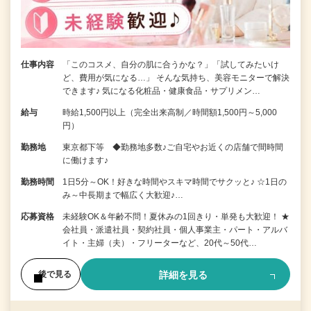
仕事内容
「このコスメ、自分の肌に合うかな？」「試してみたいけ
ど、費用が気になる…」 そんな気持ち、美容モニターで解決
できます♪ 気になる化粧品・健康食品・サプリメン…
給与
時給1,500円以上（完全出来高制／時間額1,500円～5,000
円）
勤務地
東京都下等 ◆勤務地多数♪ご自宅やお近くの店舗で間時間
に働けます♪
勤務時間
1日5分～OK！好きな時間やスキマ時間でサクッと♪ ☆1日の
み～中長期まで幅広く大歓迎♪…
応募資格
未経験OK＆年齢不問！夏休みの1回きり・単発も大歓迎！ ★
会社員・派遣社員・契約社員・個人事業主・パート・アルバ
イト・主婦（夫）・フリーターなど、20代～50代…
詳細を見る
後で見る