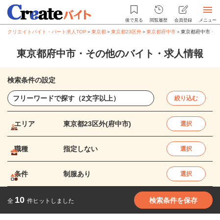
後で見る
閲覧履歴
会員登録
メニュー
クリエイトバイト・パート求人TOP
＞
東京都
＞
東京都23区外
＞
東京都府中市
＞
東京都府中市・そ
東京都府中市・その他のバイト・求人情報
検索条件の設定
絞り込む
エリア
東京都23区外(府中市)
選択
職種
指定しない
選択
条件
制服あり
選択
10
検索条件を保存
全
件ヒットしました