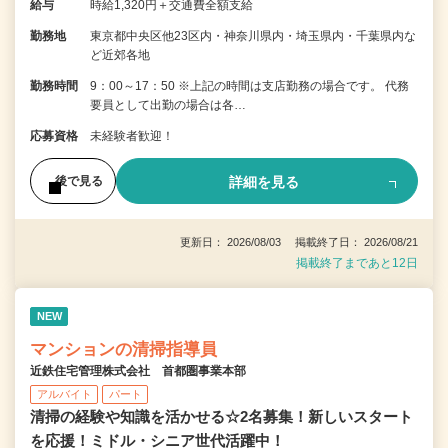
給与
時給1,320円＋交通費全額支給
勤務地
東京都中央区他23区内・神奈川県内・埼玉県内・千葉県内な
ど近郊各地
勤務時間
9：00～17：50 ※上記の時間は支店勤務の場合です。 代務
要員として出勤の場合は各…
応募資格
未経験者歓迎！
詳細を見る
後で見る
更新日： 2026/08/03 掲載終了日： 2026/08/21
掲載終了まであと12日
NEW
マンションの清掃指導員
近鉄住宅管理株式会社 首都圏事業本部
アルバイト
パート
清掃の経験や知識を活かせる☆2名募集！新しいスタート
を応援！ミドル・シニア世代活躍中！