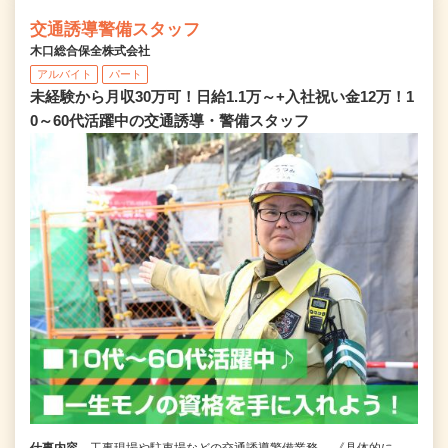
交通誘導警備スタッフ
木口総合保全株式会社
アルバイト
パート
未経験から月収30万可！日給1.1万～+入社祝い金12万！1
0～60代活躍中の交通誘導・警備スタッフ
仕事内容
工事現場や駐車場などの交通誘導警備業務。 《具体的に