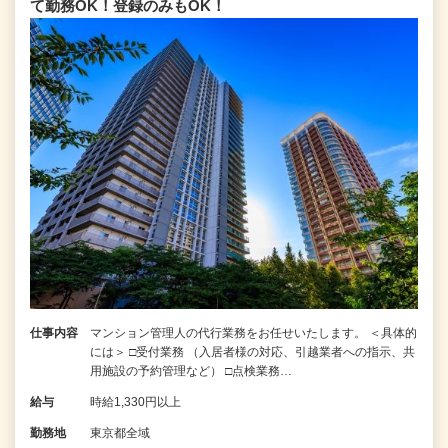
て勤務OK！登録のみもOK！
仕事内容
マンション管理人の代行業務をお任せいたします。 ＜具体的
には＞ □受付業務 （入居者様の対応、引越業者への指示、共
用施設の予約管理など） □点検業務…
給与
時給1,330円以上
勤務地
東京都全域