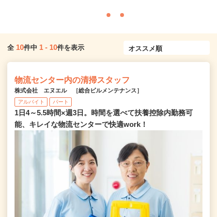
10
1
-
10
全
件中
件を表示
物流センター内の清掃スタッフ
株式会社 エヌエル ［総合ビルメンテナンス］
アルバイト
パート
1日4～5.5時間×週3日。時間を選べて扶養控除内勤務可
能、キレイな物流センターで快適work！