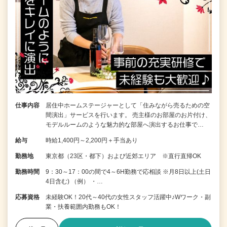
仕事内容
居住中ホームステージャーとして「住みながら売るための空
間演出」サービスを行います。 売主様のお部屋のお片付け、
モデルルームのような魅力的な部屋へ演出するお仕事で…
給与
時給1,400円～2,200円＋手当あり
勤務地
東京都（23区・都下）および近郊エリア ※直行直帰OK
勤務時間
9：30～17：00の間で4～6H勤務で応相談 ※月8日以上(土日
4日含む) （例） ・…
応募資格
未経験OK！20代～40代の女性スタッフ活躍中♪Wワーク・副
業・扶養範囲内勤務もOK！