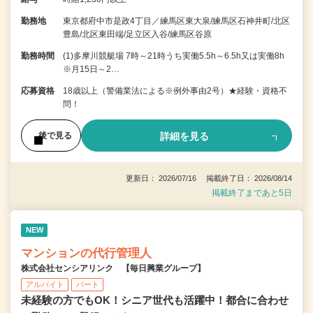
勤務地
東京都府中市是政4丁目／練馬区東大泉/練馬区石神井町/北区
豊島/北区東田端/足立区入谷/練馬区谷原
勤務時間
(1)多摩川競艇場 7時～21時うち実働5.5h～6.5h又は実働8h
※月15日～2…
応募資格
18歳以上（警備業法による※例外事由2号）★経験・資格不
問！
詳細を見る
後で見る
更新日： 2026/07/16 掲載終了日： 2026/08/14
掲載終了まであと5日
NEW
マンションの代行管理人
株式会社センシアリンク 【毎日興業グループ】
アルバイト
パート
未経験の方でもOK！シニア世代も活躍中！都合に合わせ