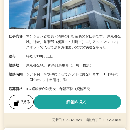
仕事内容
マンション管理員・清掃の代行業務のお仕事です。 東京都全
域、神奈川県東部（横浜市・川崎市）エリアのマンションに
スポットで入って頂きお住まいの方の快適な暮らし…
給与
時給1,330円以上
勤務地
東京都全域、 神奈川県東部（川崎・横浜）
勤務時間
シフト制 ※物件によってシフトは異なります。 1日3時間
～OK ☆シフト申請は、勤…
応募資格
●未経験者OK●男女、年齢不問 ●資格不問
詳細を見る
後で見る
更新日： 2026/07/28 掲載終了日： 2026/09/04