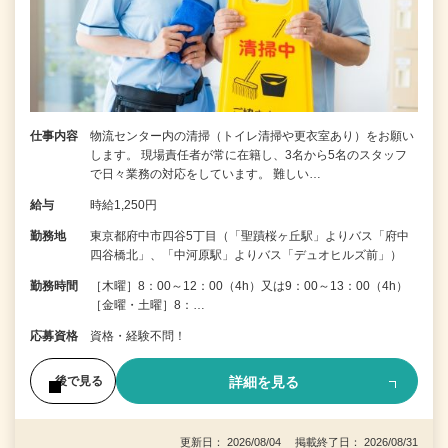
仕事内容
物流センター内の清掃（トイレ清掃や更衣室あり）をお願い
します。 現場責任者が常に在籍し、3名から5名のスタッフ
で日々業務の対応をしています。 難しい…
給与
時給1,250円
勤務地
東京都府中市四谷5丁目（「聖蹟桜ヶ丘駅」よりバス「府中
四谷橋北」、「中河原駅」よりバス「デュオヒルズ前」）
勤務時間
［木曜］8：00～12：00（4h）又は9：00～13：00（4h）
［金曜・土曜］8：…
応募資格
資格・経験不問！
詳細を見る
後で見る
更新日： 2026/08/04 掲載終了日： 2026/08/31