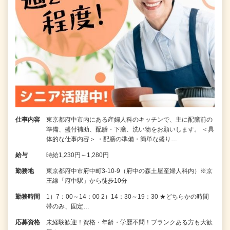
仕事内容
東京都府中市内にある産婦人科のキッチンで、主に配膳前の
準備、盛付補助、配膳・下膳、洗い物をお願いします。 ＜具
体的な仕事内容＞ ・配膳の準備・簡単な盛り…
給与
時給1,230円～1,280円
勤務地
東京都府中市府中町3-10-9（府中の森土屋産婦人科内）※京
王線「府中駅」から徒歩10分
勤務時間
1）7：00～14：00 2）14：30～19：30 ★どちらかの時間
帯のみ、固定…
応募資格
未経験歓迎！資格・年齢・学歴不問！ブランクある方も大歓