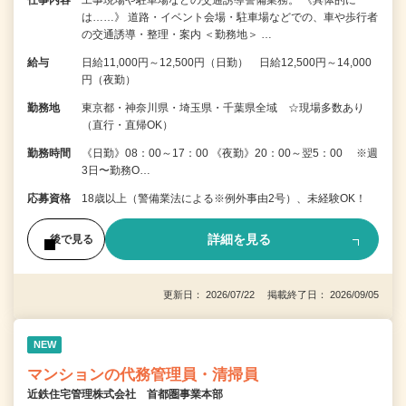
は……》 道路・イベント会場・駐車場などでの、車や歩行者
の交通誘導・整理・案内 ＜勤務地＞ …
給与
日給11,000円～12,500円（日勤） 日給12,500円～14,000
円（夜勤）
勤務地
東京都・神奈川県・埼玉県・千葉県全域 ☆現場多数あり
（直行・直帰OK）
勤務時間
《日勤》08：00～17：00 《夜勤》20：00～翌5：00 ※週
3日〜勤務O…
応募資格
18歳以上（警備業法による※例外事由2号）、未経験OK！
詳細を見る
後で見る
更新日： 2026/07/22 掲載終了日： 2026/09/05
NEW
マンションの代務管理員・清掃員
近鉄住宅管理株式会社 首都圏事業本部