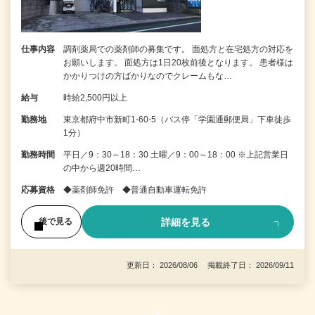
仕事内容
調剤薬局での薬剤師の募集です。 面処方と在宅処方の対応を
お願いします。 面処方は1日20枚前後となります。 患者様は
かかりつけの方ばかりなのでクレームもな…
給与
時給2,500円以上
勤務地
東京都府中市新町1-60-5（バス停「学園通郵便局」下車徒歩
1分）
勤務時間
平日／9：30～18：30 土曜／9：00～18：00 ※上記営業日
の中から週20時間…
応募資格
◆薬剤師免許 ◆普通自動車運転免許
詳細を見る
後で見る
更新日： 2026/08/06 掲載終了日： 2026/09/11