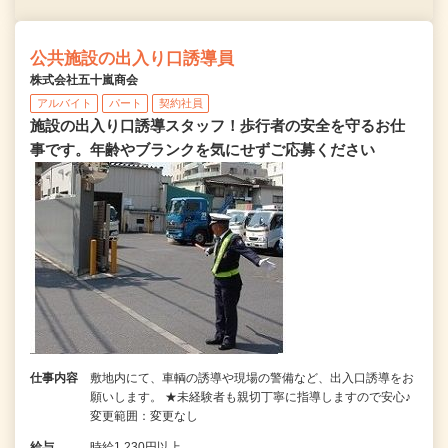
公共施設の出入り口誘導員
株式会社五十嵐商会
アルバイト
パート
契約社員
施設の出入り口誘導スタッフ！歩行者の安全を守るお仕
事です。年齢やブランクを気にせずご応募ください
仕事内容
敷地内にて、車輌の誘導や現場の警備など、出入口誘導をお
願いします。 ★未経験者も親切丁寧に指導しますので安心♪
変更範囲：変更なし
給与
時給1,230円以上