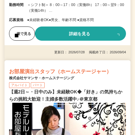
勤務時間
＜シフト制＞ 8：00～17：00（実働8h） 17：00～翌9：00
（実働14h） …
応募資格
●未経験者OK●男女、年齢不問 ●資格不問
詳細を見る
後で見る
更新日： 2026/07/28 掲載終了日： 2026/09/04
お部屋演出スタッフ（ホームステージャー）
株式会社サマンサ・ホームステージング
アルバイト
パート
【週2日～・日中のみ】未経験OK◆「好き」の気持ちか
らの挑戦大歓迎！主婦多数活躍中♪＠東京都