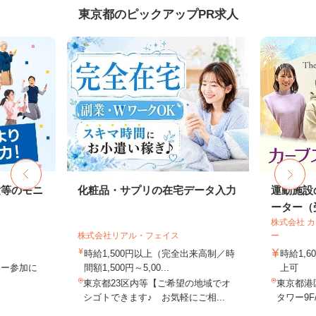
東京都のピックアップPR求人
験等のモニ
化粧品・サプリの在宅データ入力
運動施設
ーター（受
株式会社 
株式会社リアル・フェイス
ー
時給1,500円以上（完全出来高制／時
時給1,
ター参加に
間額1,500円～5,00...
上可
東京都23区内等【ご希望の地域でオ
東京都港
シゴトできます♪ お気軽にご相...
タワー9F