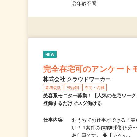
応募資格
◎PC・スマートフォンをお
◎未経験者大歓迎！ ◎20代
◎年齢不問
NEW
完全在宅可のアンケート
株式会社 クラウドワーカー
業務委託
登録制
在宅・内職
美容系モニター募集！【人気の在宅ワーク
登録するだけでスグ働ける
仕事内容
おうちでお仕事ができる『