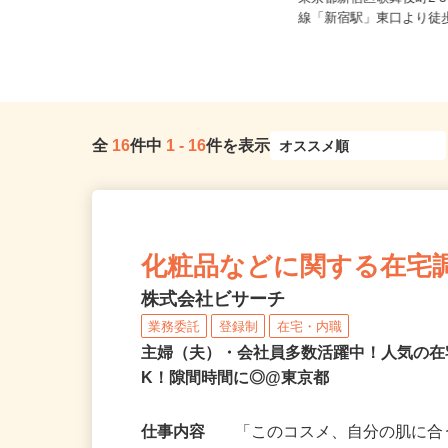
東京都港区芝浦3-9-1芝浦ルネサイト
東京都新宿区歌舞伎町2-3
タワー9F/JR「田町駅」...
線「新宿駅」東口より徒歩
全
16
件中
1
-
16
件を表示
化粧品などに関する在宅
株式会社ビサーチ
業務委託
登録制
在宅・内職
主婦（夫）・会社員多数活躍中！人気の在
K！隙間時間に◎@東京都