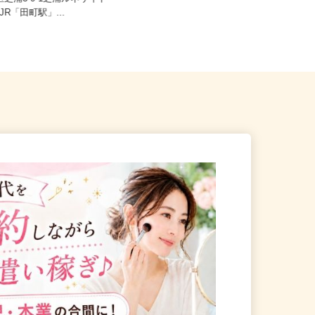
港区芝浦3-9-1芝浦ルネサイト
東京都新宿区歌舞伎町2-37-1（JR各
F/JR「田町駅」...
線「新宿駅」東口より徒歩...