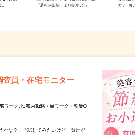
7-1（JR各
東京都新宿区戸山（都営大江戸線
東京都
...
「若松河田駅」より徒歩5分）
タワー9
調査員・在宅モニター
宅ワーク♪扶養内勤務・Wワーク・副業O