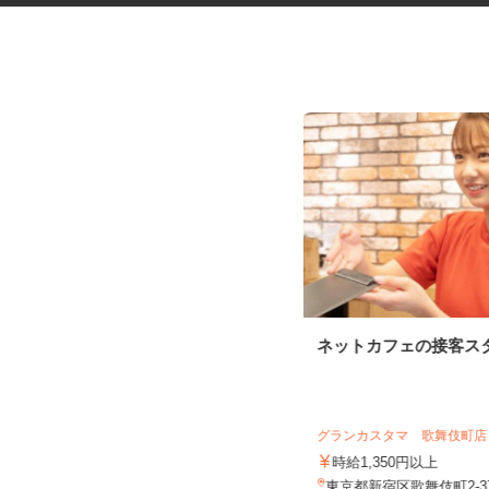
運動施設のお客様センターオペ
ネットカフェの接客ス
レーター（受電・...
株式会社 カーブスジャパン お客様センタ
ー
グランカスタマ 歌舞伎町
時給1,600円以上 ★月収25万円以
上可
時給1,350円以上