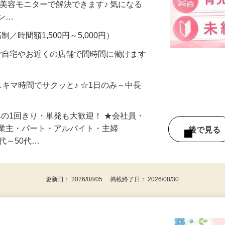
合うかな？」「試してみたいけど、費用が
、美容モニターで解決できます♪ 気になる
メン…
制／時間額1,500円～5,000円）
ご自宅やお近くの店舗で間時間に働けます
スキマ時間でサクッと♪ ☆1日のみ～中長
みの1回きり・単発も大歓迎！ ★会社員・
事業主・パート・アルバイト・主婦
後で見
代～50代…
更新日： 2026/08/05 掲載終了日： 2026/08/30