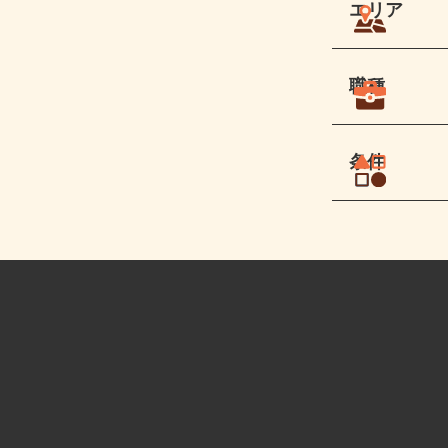
エリア
職種
条件