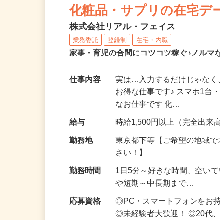
化粧品・サプリの在宅デ
株式会社リアル・フェイス
業務委託
登録制
在宅・内職
家事・育児の合間にコツコツ稼ぐ♪ノルマ
仕事内容
実は…入力するだけじゃなく
お得な仕事です♪ スマホ1台
なお仕事です 化…
給与
時給1,500円以上（完全出来高
勤務地
東京都下等【ご希望の地域で
さい！】
勤務時間
1日5分～好きな時間、空い
や短期～中長期まで…