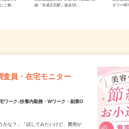
望の地域でオ
東京都葛飾区奥戸2-12-11（京成押上
東京都
にご相...
線「京成立石駅」徒歩10...
タワー9
調査員・在宅モニター
宅ワーク♪扶養内勤務・Wワーク・副業O