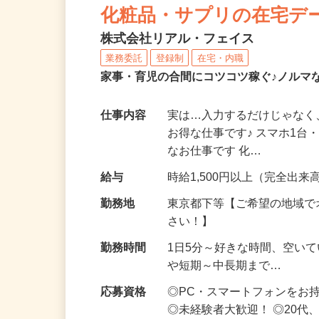
化粧品・サプリの在宅デ
株式会社リアル・フェイス
業務委託
登録制
在宅・内職
家事・育児の合間にコツコツ稼ぐ♪ノルマ
仕事内容
実は…入力するだけじゃなく
お得な仕事です♪ スマホ1台
なお仕事です 化…
給与
時給1,500円以上（完全出来高
勤務地
東京都下等【ご希望の地域で
さい！】
勤務時間
1日5分～好きな時間、空い
や短期～中長期まで…