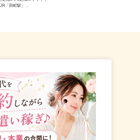
港区芝浦3-9-1芝浦ルネサイト
東京都23区内等【ご希望の地域でオ
F/JR「田町駅」...
シゴトできます♪ お気軽にご相...