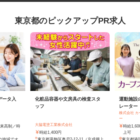
東京都のピックアップPR求人
データ入
化粧品容器や文房具の検査スタ
運動施
ッフ
レーター
株式会社
ー
大脇電塗工業株式会社
全出来高制／時
時給1
時給1,400円
上可