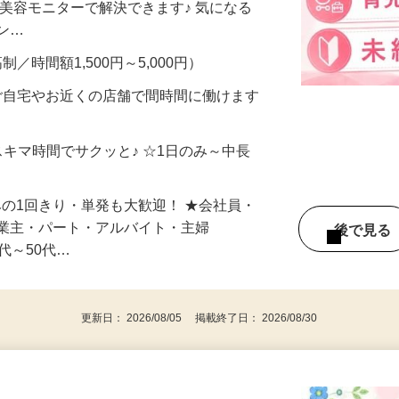
合うかな？」「試してみたいけど、費用が
、美容モニターで解決できます♪ 気になる
メン…
制／時間額1,500円～5,000円）
ご自宅やお近くの店舗で間時間に働けます
スキマ時間でサクッと♪ ☆1日のみ～中長
みの1回きり・単発も大歓迎！ ★会社員・
事業主・パート・アルバイト・主婦
後で見
代～50代…
更新日： 2026/08/05 掲載終了日： 2026/08/30