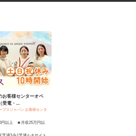
設のお客様センターオペ
化粧品・サプリの在宅データ入
（受電・...
力
 カーブスジャパン お客様センタ
株式会社リアル・フェイス
,600円以上 ★月収25万円以
時給1,500円以上（完全出来高制／時
間額1,500円～5,00...