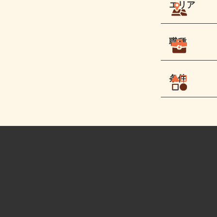
エリア
職種
条件