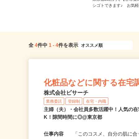
東京都港区芝浦3-9-1芝浦ルネサイト
東京都23区内等【ご希
タワー9F/JR「田町駅」...
シゴトできます♪ お気軽
全
4
件中
1
-
4
件を表示
化粧品などに関する在宅
株式会社ビサーチ
業務委託
登録制
在宅・内職
主婦（夫）・会社員多数活躍中！人気の在
K！隙間時間に◎@東京都