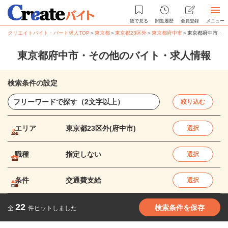
後で見る
閲覧履歴
会員登録
メニュー
クリエイトバイト・パート求人TOP
＞
東京都
＞
東京都23区外
＞
東京都府中市
＞
東京都府中市・そ
東京都府中市・その他のバイト・求人情報
検索条件の設定
絞り込む
エリア
東京都23区外(府中市)
選択
職種
指定しない
選択
条件
交通費支給
選択
22
検索条件を保存
全
件ヒットしました