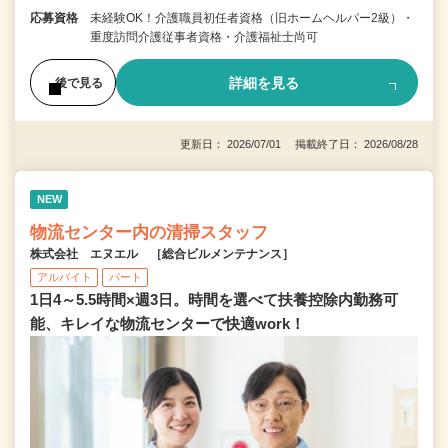
応募資格
未経験OK！介護職員初任者資格（旧ホームヘルパー2級）・
重度訪問介護従事者資格・介護福祉士尚可
詳細を見る
後で見る
更新日： 2026/07/01 掲載終了日： 2026/08/28
NEW
物流センター内の清掃スタッフ
株式会社 エヌエル ［総合ビルメンテナンス］
アルバイト
パート
1日4～5.5時間×週3日。時間を選べて扶養控除内勤務可
能、キレイな物流センターで快適work！