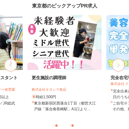
東京都のピックアップPR求人
シスタント
更生施設の調理師
完全在宅
株式会社 
リー保育園
株式会社キヨシマ食品
完全出来
0円以上
時給1,500円
日のうち
1／JR総武
東京都新宿区西落合1丁目（都営大江
ご自宅※
.
戸線「落合南長崎駅」A1口より...
その他、