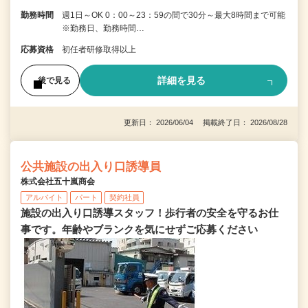
勤務時間
週1日～OK 0：00～23：59の間で30分～最大8時間まで可能
※勤務日、勤務時間…
応募資格
初任者研修取得以上
詳細を見る
後で見る
更新日： 2026/06/04 掲載終了日： 2026/08/28
公共施設の出入り口誘導員
株式会社五十嵐商会
アルバイト
パート
契約社員
施設の出入り口誘導スタッフ！歩行者の安全を守るお仕
事です。年齢やブランクを気にせずご応募ください