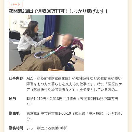
パート
夜間週2回出で月収30万円可！しっかり稼げます！
仕事内容
ALS（筋萎縮性側索硬化症）や脳性麻痺などの難病者や重い
障害をもつ方の暮らしを支えるお仕事です。特に「医療的ケ
ア（喀痰吸引や経管栄養など）」を必要としている方の…
給与
時給1,910円～2,513円（月収例：夜間週2日勤務で30万円
可）
勤務地
東京都府中市住吉町1-60-10（京王線「中河原駅」より徒歩5
分）
勤務時間
シフト制による実働8時間