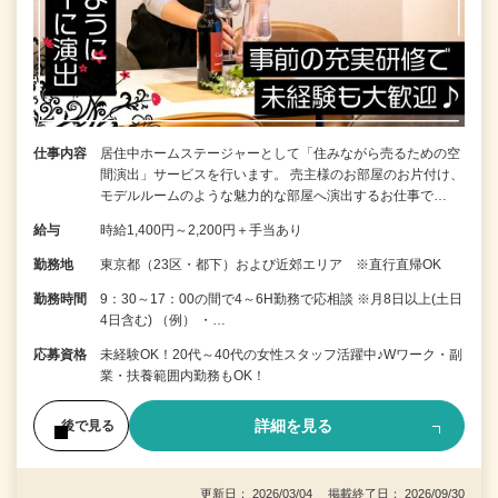
仕事内容
居住中ホームステージャーとして「住みながら売るための空
間演出」サービスを行います。 売主様のお部屋のお片付け、
モデルルームのような魅力的な部屋へ演出するお仕事で…
給与
時給1,400円～2,200円＋手当あり
勤務地
東京都（23区・都下）および近郊エリア ※直行直帰OK
勤務時間
9：30～17：00の間で4～6H勤務で応相談 ※月8日以上(土日
4日含む) （例） ・…
応募資格
未経験OK！20代～40代の女性スタッフ活躍中♪Wワーク・副
業・扶養範囲内勤務もOK！
詳細を見る
後で見る
更新日： 2026/03/04 掲載終了日： 2026/09/30