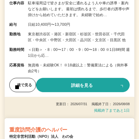
仕事内容
駐車場周辺で皆さまが安全に通れるよう人や車の誘導・案内
などをお願いします。 最初は慣れるまで、歩行者の誘導や声
掛けから始めていただきます。 未経験で始め…
給与
日給10,400円〜13,700円
勤務地
東京都渋谷区・港区・新宿区・杉並区・世田谷区・千代田
区・中央区・中野区・大田区・品川区・文京区・目黒区 他
勤務時間
＜日勤＞ ・8：00〜17：00 ・9：00〜18：00 ※1日8時間 週
1日から応…
応募資格
無資格・未経験OK！ ※18歳以上：警備業法による（例外事
由2号）
詳細を見る
後で見る
更新日： 2026/07/31 掲載終了日： 2026/08/08
掲載終了まであと1日
重度訪問介護のヘルパー
特定非営利活動（NPO）法人 わの会