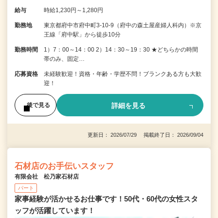
給与
時給1,230円～1,280円
勤務地
東京都府中市府中町3-10-9（府中の森土屋産婦人科内）※京
王線「府中駅」から徒歩10分
勤務時間
1）7：00～14：00 2）14：30～19：30 ★どちらかの時間
帯のみ、固定…
応募資格
未経験歓迎！資格・年齢・学歴不問！ブランクある方も大歓
迎！
詳細を見る
後で見る
更新日： 2026/07/29 掲載終了日： 2026/09/04
石材店のお手伝いスタッフ
有限会社 松乃家石材店
パート
家事経験が活かせるお仕事です！50代・60代の女性スタ
ッフが活躍しています！