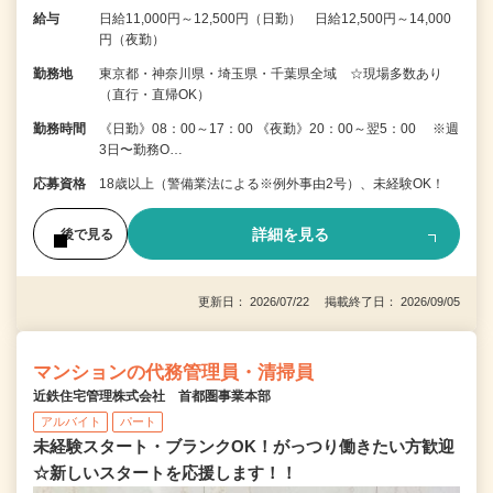
給与
日給11,000円～12,500円（日勤） 日給12,500円～14,000
円（夜勤）
勤務地
東京都・神奈川県・埼玉県・千葉県全域 ☆現場多数あり
（直行・直帰OK）
勤務時間
《日勤》08：00～17：00 《夜勤》20：00～翌5：00 ※週
3日〜勤務O…
応募資格
18歳以上（警備業法による※例外事由2号）、未経験OK！
詳細を見る
後で見る
更新日： 2026/07/22 掲載終了日： 2026/09/05
マンションの代務管理員・清掃員
近鉄住宅管理株式会社 首都圏事業本部
アルバイト
パート
未経験スタート・ブランクOK！がっつり働きたい方歓迎
☆新しいスタートを応援します！！