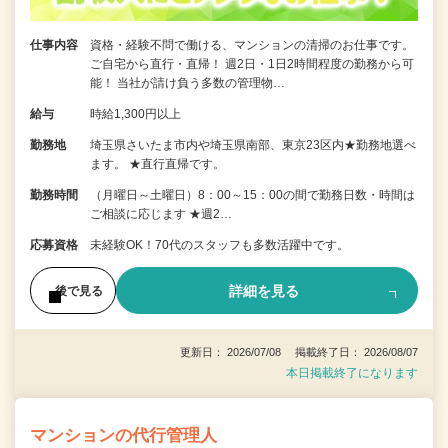
仕事内容
資格・経験不問で働ける、マンションの清掃のお仕事です。
ご自宅から直行・直帰！ 週2日・1日2時間程度の勤務から可
能！ 当社が請け負う多数の管理物…
給与
時給1,300円以上
勤務地
埼玉県さいたま市内や埼玉県南部、東京23区内★勤務地選べ
ます。 ★直行直帰です。
勤務時間
（月曜日～土曜日）8：00～15：00の間で勤務日数・時間は
ご相談に応じます ★週2…
応募資格
未経験OK！70代のスタッフも多数活躍中です。
詳細を見る
後で見る
更新日： 2026/07/08 掲載終了日： 2026/08/07
本日掲載終了になります
マンションの代行管理人