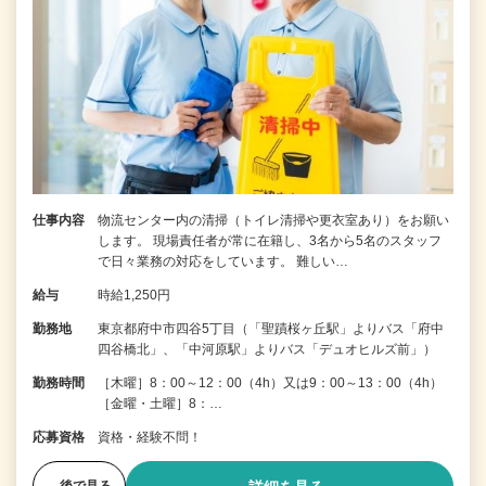
仕事内容
物流センター内の清掃（トイレ清掃や更衣室あり）をお願い
します。 現場責任者が常に在籍し、3名から5名のスタッフ
で日々業務の対応をしています。 難しい…
給与
時給1,250円
勤務地
東京都府中市四谷5丁目（「聖蹟桜ヶ丘駅」よりバス「府中
四谷橋北」、「中河原駅」よりバス「デュオヒルズ前」）
勤務時間
［木曜］8：00～12：00（4h）又は9：00～13：00（4h）
［金曜・土曜］8：…
応募資格
資格・経験不問！