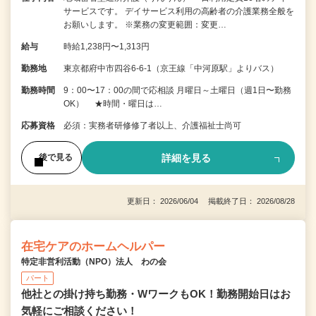
サービスです。 デイサービス利用の高齢者の介護業務全般を
お願いします。 ※業務の変更範囲：変更…
給与
時給1,238円〜1,313円
勤務地
東京都府中市四谷6-6-1（京王線「中河原駅」よりバス）
勤務時間
9：00〜17：00の間で応相談 月曜日～土曜日（週1日〜勤務
OK） ★時間・曜日は…
応募資格
必須：実務者研修修了者以上、介護福祉士尚可
詳細を見る
後で見る
更新日： 2026/06/04 掲載終了日： 2026/08/28
在宅ケアのホームヘルパー
特定非営利活動（NPO）法人 わの会
パート
他社との掛け持ち勤務・WワークもOK！勤務開始日はお
気軽にご相談ください！