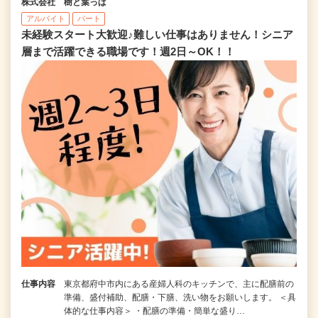
株式会社 樹と葉っぱ
アルバイト
パート
未経験スタート大歓迎♪難しい仕事はありません！シニア
層まで活躍できる職場です！週2日～OK！！
仕事内容
東京都府中市内にある産婦人科のキッチンで、主に配膳前の
準備、盛付補助、配膳・下膳、洗い物をお願いします。 ＜具
体的な仕事内容＞ ・配膳の準備・簡単な盛り…