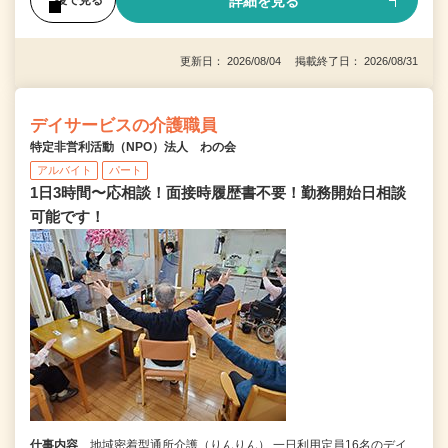
詳細を見る
後で見る
更新日： 2026/08/04 掲載終了日： 2026/08/31
デイサービスの介護職員
特定非営利活動（NPO）法人 わの会
アルバイト
パート
1日3時間〜応相談！面接時履歴書不要！勤務開始日相談
可能です！
仕事内容
地域密着型通所介護（りんりん） 一日利用定員16名のデイ