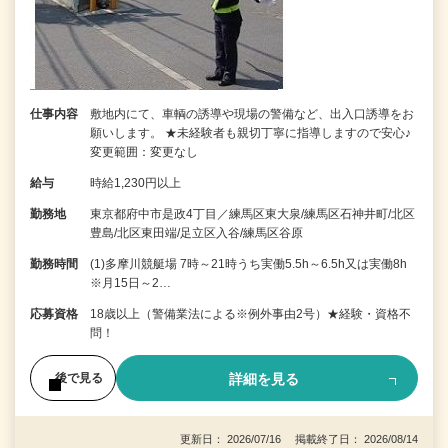
仕事内容
敷地内にて、車輌の誘導や現場の警備など、出入口誘導をお
願いします。 ★未経験者も親切丁寧に指導しますので安心♪
変更範囲：変更なし
給与
時給1,230円以上
勤務地
東京都府中市是政4丁目／練馬区東大泉/練馬区石神井町/北区
豊島/北区東田端/足立区入谷/練馬区谷原
勤務時間
(1)多摩川競艇場 7時～21時うち実働5.5h～6.5h又は実働8h
※月15日～2…
応募資格
18歳以上（警備業法による※例外事由2号）★経験・資格不
問！
詳細を見る
後で見る
更新日： 2026/07/16 掲載終了日： 2026/08/14