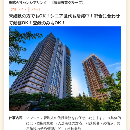
株式会社センシアリンク 【毎日興業グループ】
アルバイト
パート
未経験の方でもOK！シニア世代も活躍中！都合に合わせ
て勤務OK！登録のみもOK！
仕事内容
マンション管理人の代行業務をお任せいたします。 ＜具体的
には＞ □受付業務 （入居者様の対応、引越業者への指示、共
用施設の予約管理など） □点検業務…