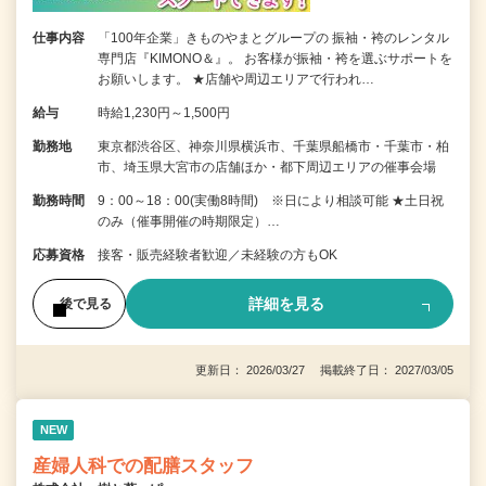
仕事内容
「100年企業」きものやまとグループの 振袖・袴のレンタル
専門店『KIMONO＆』。 お客様が振袖・袴を選ぶサポートを
お願いします。 ★店舗や周辺エリアで行われ…
給与
時給1,230円～1,500円
勤務地
東京都渋谷区、神奈川県横浜市、千葉県船橋市・千葉市・柏
市、埼玉県大宮市の店舗ほか・都下周辺エリアの催事会場
勤務時間
9：00～18：00(実働8時間) ※日により相談可能 ★土日祝
のみ（催事開催の時期限定）…
応募資格
接客・販売経験者歓迎／未経験の方もOK
詳細を見る
後で見る
更新日： 2026/03/27 掲載終了日： 2027/03/05
NEW
産婦人科での配膳スタッフ