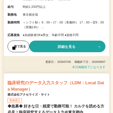
給与
時給1,330円以上
勤務地
東京都全域
勤務時間
＜シフト制＞ 8：00～17：00（実働8h） 17：00～翌9：00
（実働14h） …
応募資格
●未経験者OK●男女、年齢不問 ●資格不問
詳細を見る
後で見る
更新日： 2026/07/06 掲載終了日： 2026/08/07
本日掲載終了になります
臨床研究のデータ入力スタッフ（LDM：Local Dat
a Manager）
株式会社アクセライズ・サイト
業務委託
◆急募◆ 好きな日・頻度で勤務可能！ カルテを読める方
必見！臨床研究支えるデータ入力＠東京都内