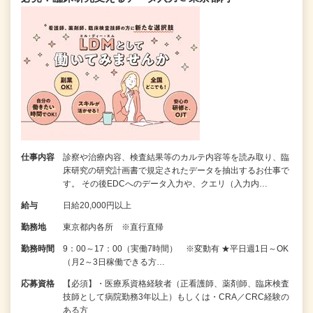
仕事内容
診察や治療内容、検査結果等のカルテ内容等を読み取り、臨
床研究の研究計画書で規定されたデータを抽出するお仕事で
す。 その後EDCへのデータ入力や、クエリ（入力内…
給与
日給20,000円以上
勤務地
東京都内各所 ※直行直帰
勤務時間
9：00～17：00（実働7時間） ※変動有 ★平日週1日～OK
（月2～3日稼働できる方…
応募資格
【必須】・医療系資格経験者（正看護師、薬剤師、臨床検査
技師として病院勤務3年以上）もしくは・CRA／CRC経験の
ある方