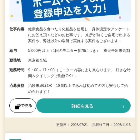
仕事内容
健康食品を食べたり化粧品を使用し、身体測定やアンケート
にお答え頂くなどのお仕事です。 来所が無くご自宅で出来る
案件や、弊社以外の場所で実施する案件もございます…
給与
5,000円以上（1回のモニター参加につき） ※完全出来高制
勤務地
東京都全域
勤務時間
9：00～17：00（モニター内容により異なります） 好きな時
間＆タイミングで勤務OK！…
応募資格
治験未経験OK 18歳以上であれば初めての方も安心して始
められます！
詳細を見る
後で見る
更新日： 2026/07/21 掲載終了日： 2026/11/13