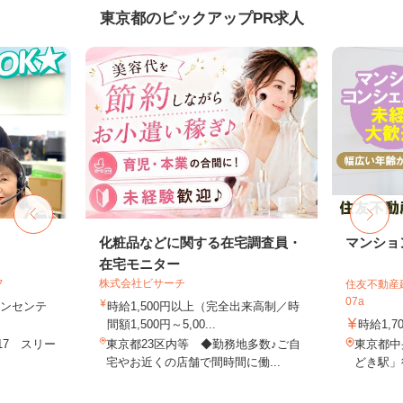
東京都のピックアップPR求人
フ
化粧品などに関する在宅調査員・
マンショ
在宅モニター
フ
株式会社ビサーチ
住友不動産建
07a
＋インセンテ
時給1,500円以上（完全出来高制／時
間額1,500円～5,00...
時給1,7
17 スリー
東京都23区内等 ◆勤務地多数♪ご自
東京都中
.
宅やお近くの店舗で間時間に働...
どき駅」