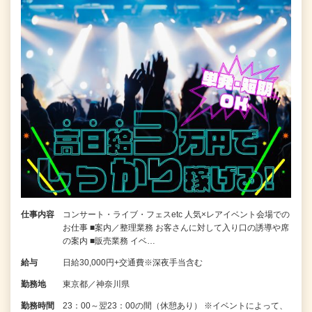
仕事内容
コンサート・ライブ・フェスetc 人気×レアイベント会場での
お仕事 ■案内／整理業務 お客さんに対して入り口の誘導や席
の案内 ■販売業務 イベ…
給与
日給30,000円+交通費※深夜手当含む
勤務地
東京都／神奈川県
勤務時間
23：00～翌23：00の間（休憩あり） ※イベントによって、