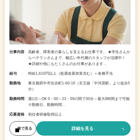
仕事内容
高齢者、障害者の暮らしを支えるお仕事です。 ★学生さんか
らベテランさんまで、幅広い年代層のスタッフが活躍中！
★詳細や他にもたくさんのお仕事があります…
給与
時給1,610円以上（処遇改善加算含む）＋各種手当
勤務地
東京都府中市住吉町1-60-10（京王線「中河原駅」より徒歩5
分）
勤務時間
週1日～OK 0：00～23：59の間で30分～最大8時間まで可能
※勤務日、勤務時間…
応募資格
初任者研修取得以上
詳細を見る
後で見る