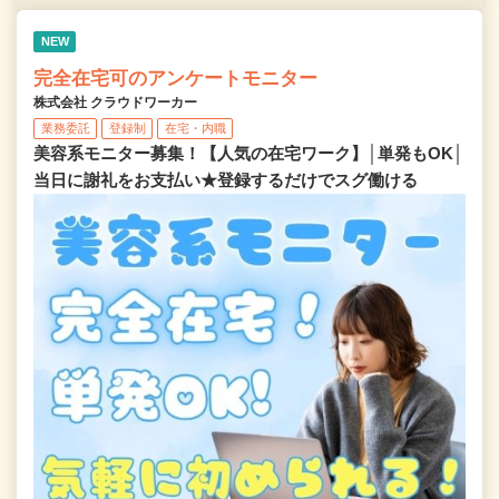
NEW
完全在宅可のアンケートモニター
株式会社 クラウドワーカー
業務委託
登録制
在宅・内職
美容系モニター募集！【人気の在宅ワーク】│単発もOK│
当日に謝礼をお支払い★登録するだけでスグ働ける