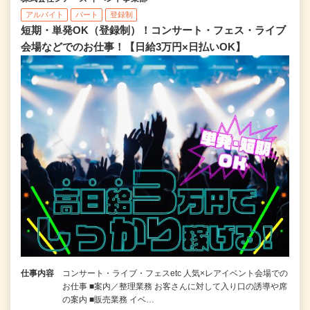
アルバイト
パート
登録制
短期・単発OK（登録制）！コンサート・フェス・ライブ
会場などでのお仕事！【日給3万円×日払いOK】
仕事内容
コンサート・ライブ・フェスetc 人気×レアイベント会場での
お仕事 ■案内／整理業務 お客さんに対して入り口の誘導や席
の案内 ■販売業務 イベ…