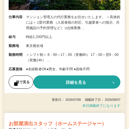
仕事内容
マンション管理人の代行業務をお任せいたします。 ＜具体的
には＞ □受付業務 （入居者様の対応、引越業者への指示、共
用施設の予約管理など） □点検業務…
給与
時給1,330円以上
勤務地
東京都全域
勤務時間
＜シフト制＞ 8：00～17：00（実働8h） 17：00～翌9：00
（実働14h） …
応募資格
●未経験者OK●男女、年齢不問 ●資格不問
詳細を見る
後で見る
更新日： 2026/07/06 掲載終了日： 2026/08/07
本日掲載終了になります
お部屋演出スタッフ（ホームステージャー）