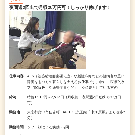
パート
夜間週2回出で月収30万円可！しっかり稼げます！
仕事内容
ALS（筋萎縮性側索硬化症）や脳性麻痺などの難病者や重い
障害をもつ方の暮らしを支えるお仕事です。特に「医療的ケ
ア（喀痰吸引や経管栄養など）」を必要としている方の…
給与
時給1,910円～2,513円（月収例：夜間週2日勤務で30万円
可）
勤務地
東京都府中市住吉町1-60-10（京王線「中河原駅」より徒歩5
分）
勤務時間
シフト制による実働8時間