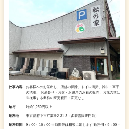
仕事内容
お客様へのお茶出し、店舗の掃除、トイレ清掃、雑巾・軍手
の洗濯、 お墓参り・お盆・お彼岸のお花の販売、お花の世話
※従事する業務の変更範囲：変更なし
給与
時給1,250円以上
勤務地
東京都府中市紅葉丘2-31-3（多磨霊園正門前）
勤務時間
9：00～16：00 ※時間帯は相談に応じます 勤務例＞9：00～