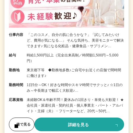
仕事内容
「このコスメ、自分の肌に合うかな？」「試してみたいけ
ど、費用が気になる…」 そんな気持ち、美容モニターで解決
できます♪ 気になる化粧品・健康食品・サプリメン…
給与
時給1,500円以上（完全出来高制／時間額1,500円～5,000
円）
勤務地
東京都下等 ◆勤務地多数♪ご自宅やお近くの店舗で間時間
に働けます♪
勤務時間
1日5分～OK！好きな時間やスキマ時間でサクッと♪ ☆1日の
み～中長期まで幅広く大歓迎♪…
応募資格
未経験OK＆年齢不問！夏休みの1回きり・単発も大歓迎！ ★
会社員・派遣社員・契約社員・個人事業主・パート・アルバ
イト・主婦（夫）・フリーターなど、20代～50代…
詳細を見る
後で見る