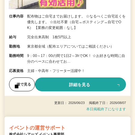
仕事内容
配布物はご自宅までお届けします。 ☆なるべくご自宅近くを
優先します。 ☆出社不要（自宅→ポスティング→自宅でO
K） 【業務の変更範囲：なし】
給与
完全出来高制 1枚5円以上
勤務地
東京都全域（配布エリアについてはご相談ください）
勤務時間
9：00～17：00の間で1日2～3hでOK！ ☆お好きな時間に自
分のペースに合わせてお…
応募資格
主婦・中高年・フリーター活躍中！
詳細を見る
後で見る
更新日： 2026/06/23 掲載終了日： 2026/08/07
本日掲載終了になります
イベントの運営サポート
株式会社シアーズ イベント事業部