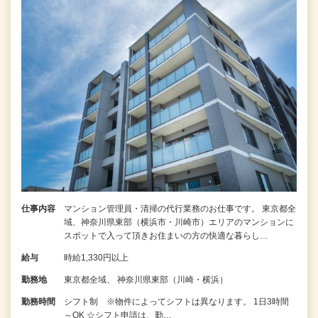
仕事内容
マンション管理員・清掃の代行業務のお仕事です。 東京都全
域、神奈川県東部（横浜市・川崎市）エリアのマンションに
スポットで入って頂きお住まいの方の快適な暮らし…
給与
時給1,330円以上
勤務地
東京都全域、 神奈川県東部（川崎・横浜）
勤務時間
シフト制 ※物件によってシフトは異なります。 1日3時間
～OK ☆シフト申請は、勤…