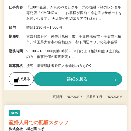
仕事内容
「100年企業」きものやまとグループの 振袖・袴のレンタル
専門店『KIMONO＆』。 お客様が振袖・袴を選ぶサポートを
お願いします。 ★店舗や周辺エリアで行われ…
給与
時給1,230円～1,500円
勤務地
東京都渋谷区、神奈川県横浜市、千葉県船橋市・千葉市・柏
市、埼玉県大宮市の店舗ほか・都下周辺エリアの催事会場
勤務時間
9：00～18：00(実働8時間) ※日により相談可能 ★土日祝
のみ（催事開催の時期限定）…
応募資格
接客・販売経験者歓迎／未経験の方もOK
詳細を見る
後で見る
更新日： 2026/03/27 掲載終了日： 2027/03/05
NEW
産婦人科での配膳スタッフ
株式会社 樹と葉っぱ