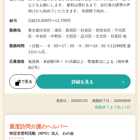
などをお願いします。 最初は慣れるまで、歩行者の誘導や声
掛けから始めていただきます。 未経験で始め…
給与
日給10,400円〜13,700円
勤務地
東京都渋谷区・港区・新宿区・杉並区・世田谷区・千代田
区・中央区・中野区・大田区・品川区・文京区・目黒区 他
勤務時間
＜日勤＞ ・8：00〜17：00 ・9：00〜18：00 ※1日8時間 週
1日から応…
応募資格
無資格・未経験OK！ ※18歳以上：警備業法による（例外事
由2号）
詳細を見る
後で見る
更新日： 2026/07/31 掲載終了日： 2026/08/08
掲載終了まであと1日
重度訪問介護のヘルパー
特定非営利活動（NPO）法人 わの会