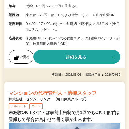
給与
時給1,400円～2,200円＋手当あり
勤務地
東京都（23区・都下）および近郊エリア ※直行直帰OK
勤務時間
9：30～17：00の間で4～6H勤務で応相談 ※月8日以上(土日
4日含む) （例） ・…
応募資格
未経験OK！20代～40代の女性スタッフ活躍中♪Wワーク・副
業・扶養範囲内勤務もOK！
詳細を見る
後で見る
更新日： 2026/03/04 掲載終了日： 2026/09/30
マンションの代行管理人・清掃スタッフ
株式会社 センシアリンク 【毎日興業グループ】
アルバイト
パート
未経験OK！シフトは事前申告制で月1回でもOK！まずは
登録して都合に合わせて働く事が出来ます♪