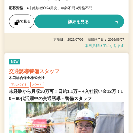
応募資格
●未経験者OK●男女、年齢不問 ●資格不問
詳細を見る
後で見る
更新日： 2026/07/06 掲載終了日： 2026/08/07
本日掲載終了になります
NEW
交通誘導警備スタッフ
木口総合保全株式会社
アルバイト
パート
未経験から月収30万可！日給1.1万～+入社祝い金12万！1
0～60代活躍中の交通誘導・警備スタッフ