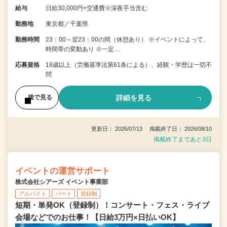
給与
日給30,000円+交通費※深夜手当含む
勤務地
東京都／千葉県
勤務時間
23：00～翌23：00の間（休憩あり） ※イベントによって、
時間帯の変動あり ※一定…
応募資格
18歳以上（労働基準法第61条による）、経験・学歴は一切不
問
詳細を見る
後で見る
更新日： 2026/07/13 掲載終了日： 2026/08/10
掲載終了まであと3日
イベントの運営サポート
株式会社シアーズ イベント事業部
アルバイト
パート
登録制
短期・単発OK（登録制）！コンサート・フェス・ライブ
会場などでのお仕事！【日給3万円×日払いOK】