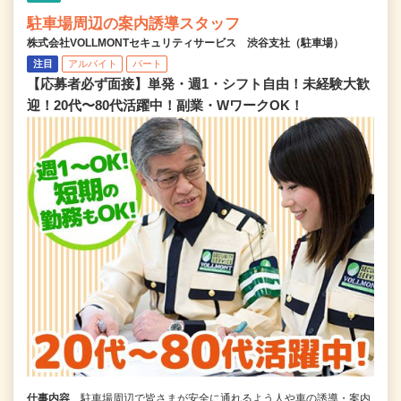
駐車場周辺の案内誘導スタッフ
株式会社VOLLMONTセキュリティサービス 渋谷支社（駐車場）
注目
アルバイト
パート
【応募者必ず面接】単発・週1・シフト自由！未経験大歓
迎！20代〜80代活躍中！副業・WワークOK！
仕事内容
駐車場周辺で皆さまが安全に通れるよう人や車の誘導・案内