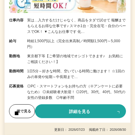
仕事内容
実は…入力するだけじゃなく、商品をタダで試せて 報酬まで
もらえるお得な仕事です♪ スマホ1台・完全在宅・自分のペー
スでOK！ ▼こんなお仕事です 化…
給与
時給1,500円以上（完全出来高制／時間額1,500円～5,000
円）
勤務地
東京都下等【ご希望の地域でオシゴトできます♪ お気軽に
ご相談ください！】
勤務時間
1日5分～好きな時間、空いている時間に働けます！ ☆1回の
みの単発や短期～中長期まで…
応募資格
◎PC・スマートフォンをお持ちの方（※アンケートに必要
なため） ◎未経験者大歓迎！ ◎20代、30代、40代、50代の
女性の登録多数 ◎年齢不問
詳細を見る
後で見る
更新日： 2026/07/23 掲載終了日： 2026/08/30