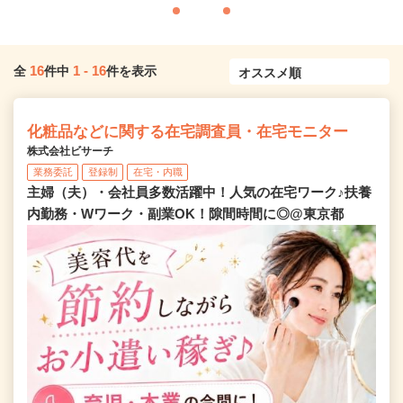
16
1
-
16
全
件中
件を表示
化粧品などに関する在宅調査員・在宅モニター
株式会社ビサーチ
業務委託
登録制
在宅・内職
主婦（夫）・会社員多数活躍中！人気の在宅ワーク♪扶養
内勤務・Wワーク・副業OK！隙間時間に◎@東京都