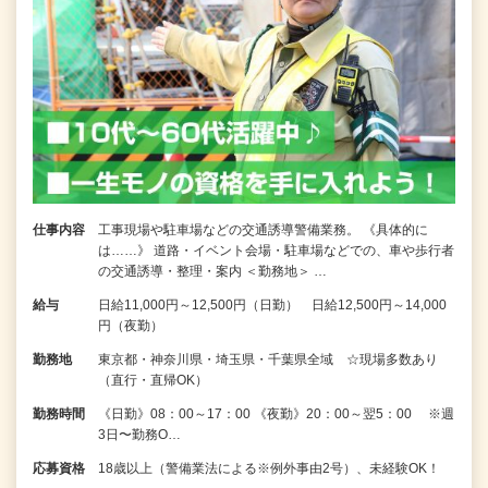
仕事内容
工事現場や駐車場などの交通誘導警備業務。 《具体的に
は……》 道路・イベント会場・駐車場などでの、車や歩行者
の交通誘導・整理・案内 ＜勤務地＞ …
給与
日給11,000円～12,500円（日勤） 日給12,500円～14,000
円（夜勤）
勤務地
東京都・神奈川県・埼玉県・千葉県全域 ☆現場多数あり
（直行・直帰OK）
勤務時間
《日勤》08：00～17：00 《夜勤》20：00～翌5：00 ※週
3日〜勤務O…
応募資格
18歳以上（警備業法による※例外事由2号）、未経験OK！