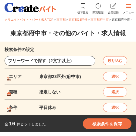
後で見る
閲覧履歴
会員登録
メニュー
クリエイトバイト・パート求人TOP
＞
東京都
＞
東京都23区外
＞
東京都府中市
＞
東京都府中市・そ
東京都府中市・その他のバイト・求人情報
検索条件の設定
絞り込む
エリア
東京都23区外(府中市)
選択
職種
指定しない
選択
条件
平日休み
選択
16
検索条件を保存
全
件ヒットしました