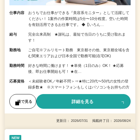
仕事内容
おうちでお仕事ができる『美容系モニター』として活躍して
ください！ 1案件の作業時間は5分〜10分程度。空いた時間
を有効活用できるお仕事です。 ◆【いろん…
給与
完全出来高制 ★謝礼は、最短で当日のうちに受け取れま
す！
勤務地
ご自宅※フルリモート勤務 東京都その他、東京都全域を含
む関東エリアおよび日本全国で勤務可能(在宅OK)
勤務時間
好きな時間に働けます！ ★単発（1日のみ）OK！ ★応募
後、即お仕事開始も可！ ★在…
応募資格
＜未経験者OK／年齢不問＞⇒★特に20代〜50代の女性の登
録多数★ ※スマートフォンもしくはパソコンをお持ちの方
詳細を見る
後で見る
更新日： 2026/07/31 掲載終了日： 2026/08/24
NEW