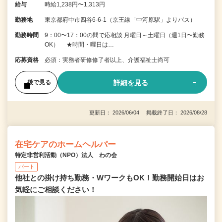
給与
時給1,238円〜1,313円
勤務地
東京都府中市四谷6-6-1（京王線「中河原駅」よりバス）
勤務時間
9：00〜17：00の間で応相談 月曜日～土曜日（週1日〜勤務
OK） ★時間・曜日は…
応募資格
必須：実務者研修修了者以上、介護福祉士尚可
詳細を見る
後で見る
更新日： 2026/06/04 掲載終了日： 2026/08/28
在宅ケアのホームヘルパー
特定非営利活動（NPO）法人 わの会
パート
他社との掛け持ち勤務・WワークもOK！勤務開始日はお
気軽にご相談ください！