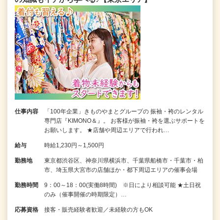
仕事内容
「100年企業」きものやまとグループの 振袖・袴のレンタル
専門店『KIMONO＆』。 お客様が振袖・袴を選ぶサポートを
お願いします。 ★店舗や周辺エリアで行われ…
給与
時給1,230円～1,500円
勤務地
東京都渋谷区、神奈川県横浜市、千葉県船橋市・千葉市・柏
市、埼玉県大宮市の店舗ほか・都下周辺エリアの催事会場
勤務時間
9：00～18：00(実働8時間) ※日により相談可能 ★土日祝
のみ（催事開催の時期限定）…
応募資格
接客・販売経験者歓迎／未経験の方もOK