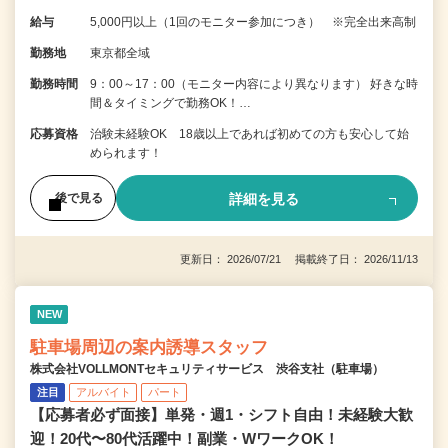
給与
5,000円以上（1回のモニター参加につき） ※完全出来高制
勤務地
東京都全域
勤務時間
9：00～17：00（モニター内容により異なります） 好きな時
間＆タイミングで勤務OK！…
応募資格
治験未経験OK 18歳以上であれば初めての方も安心して始
められます！
詳細を見る
後で見る
更新日： 2026/07/21 掲載終了日： 2026/11/13
NEW
駐車場周辺の案内誘導スタッフ
株式会社VOLLMONTセキュリティサービス 渋谷支社（駐車場）
注目
アルバイト
パート
【応募者必ず面接】単発・週1・シフト自由！未経験大歓
迎！20代〜80代活躍中！副業・WワークOK！