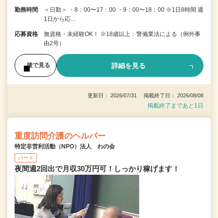
勤務時間
＜日勤＞ ・8：00〜17：00 ・9：00〜18：00 ※1日8時間 週
1日から応…
応募資格
無資格・未経験OK！ ※18歳以上：警備業法による（例外事
由2号）
詳細を見る
後で見る
更新日： 2026/07/31 掲載終了日： 2026/08/08
掲載終了まであと1日
重度訪問介護のヘルパー
特定非営利活動（NPO）法人 わの会
パート
夜間週2回出で月収30万円可！しっかり稼げます！