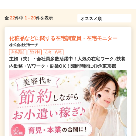
22
1
-
20
全
件中
件を表示
化粧品などに関する在宅調査員・在宅モニター
株式会社ビサーチ
業務委託
登録制
在宅・内職
主婦（夫）・会社員多数活躍中！人気の在宅ワーク♪扶養
内勤務・Wワーク・副業OK！隙間時間に◎@東京都