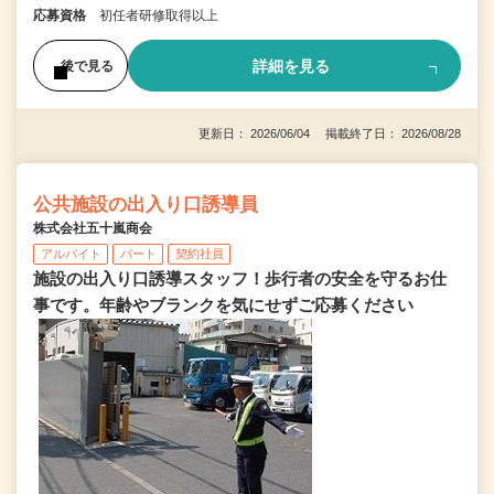
応募資格
初任者研修取得以上
詳細を見る
後で見る
更新日： 2026/06/04 掲載終了日： 2026/08/28
公共施設の出入り口誘導員
株式会社五十嵐商会
アルバイト
パート
契約社員
施設の出入り口誘導スタッフ！歩行者の安全を守るお仕
事です。年齢やブランクを気にせずご応募ください