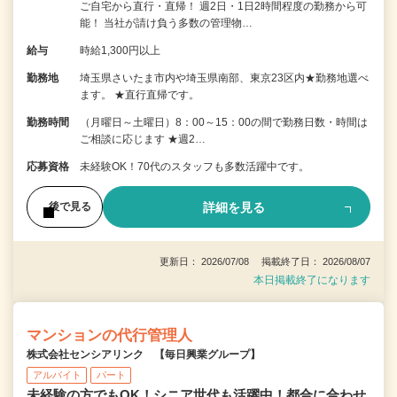
ご自宅から直行・直帰！ 週2日・1日2時間程度の勤務から可
能！ 当社が請け負う多数の管理物…
給与
時給1,300円以上
勤務地
埼玉県さいたま市内や埼玉県南部、東京23区内★勤務地選べ
ます。 ★直行直帰です。
勤務時間
（月曜日～土曜日）8：00～15：00の間で勤務日数・時間は
ご相談に応じます ★週2…
応募資格
未経験OK！70代のスタッフも多数活躍中です。
詳細を見る
後で見る
更新日： 2026/07/08 掲載終了日： 2026/08/07
本日掲載終了になります
マンションの代行管理人
株式会社センシアリンク 【毎日興業グループ】
アルバイト
パート
未経験の方でもOK！シニア世代も活躍中！都合に合わせ