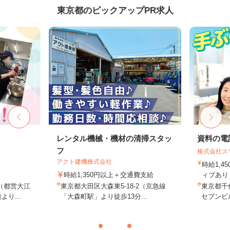
東京都のピックアップPR求人
レンタル機械・機材の清掃スタッ
資料の電
フ
株式会社ス
アクト建機株式会社
時給1,4
時給1,350円以上＋交通費支給
ィブあり 
（都営大江
東京都大田区大森東5-18-2（京急線
東京都千代
り...
「大森町駅」より徒歩13分...
セブンビル