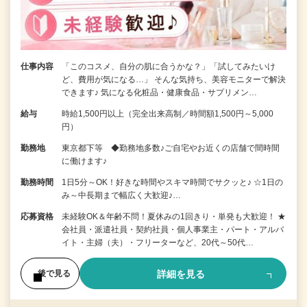
仕事内容
「このコスメ、自分の肌に合うかな？」「試してみたいけ
ど、費用が気になる…」 そんな気持ち、美容モニターで解決
できます♪ 気になる化粧品・健康食品・サプリメン…
給与
時給1,500円以上（完全出来高制／時間額1,500円～5,000
円）
勤務地
東京都下等 ◆勤務地多数♪ご自宅やお近くの店舗で間時間
に働けます♪
勤務時間
1日5分～OK！好きな時間やスキマ時間でサクッと♪ ☆1日の
み～中長期まで幅広く大歓迎♪…
応募資格
未経験OK＆年齢不問！夏休みの1回きり・単発も大歓迎！ ★
会社員・派遣社員・契約社員・個人事業主・パート・アルバ
イト・主婦（夫）・フリーターなど、20代～50代…
詳細を見る
後で見る