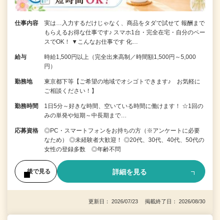
仕事内容
実は…入力するだけじゃなく、商品をタダで試せて 報酬まで
もらえるお得な仕事です♪ スマホ1台・完全在宅・自分のペー
スでOK！ ▼こんなお仕事です 化…
給与
時給1,500円以上（完全出来高制／時間額1,500円～5,000
円）
勤務地
東京都下等【ご希望の地域でオシゴトできます♪ お気軽に
ご相談ください！】
勤務時間
1日5分～好きな時間、空いている時間に働けます！ ☆1回の
みの単発や短期～中長期まで…
応募資格
◎PC・スマートフォンをお持ちの方（※アンケートに必要
なため） ◎未経験者大歓迎！ ◎20代、30代、40代、50代の
女性の登録多数 ◎年齢不問
詳細を見る
後で見る
更新日： 2026/07/23 掲載終了日： 2026/08/30