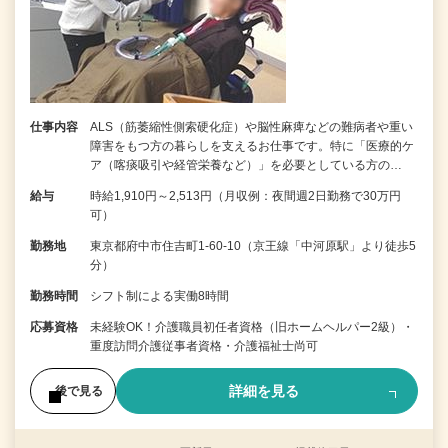
仕事内容
ALS（筋萎縮性側索硬化症）や脳性麻痺などの難病者や重い
障害をもつ方の暮らしを支えるお仕事です。特に「医療的ケ
ア（喀痰吸引や経管栄養など）」を必要としている方の…
給与
時給1,910円～2,513円（月収例：夜間週2日勤務で30万円
可）
勤務地
東京都府中市住吉町1-60-10（京王線「中河原駅」より徒歩5
分）
勤務時間
シフト制による実働8時間
応募資格
未経験OK！介護職員初任者資格（旧ホームヘルパー2級）・
重度訪問介護従事者資格・介護福祉士尚可
詳細を見る
後で見る