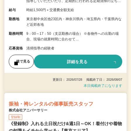
指導していただいたり、定期的に行われる定期清掃の立ち…
給与
時給1,500円＋交通費全額支給
勤務地
東京都中央区他23区内・神奈川県内・埼玉県内・千葉県内な
ど近郊各地
勤務時間
9：00～17：50（支店勤務の場合） ※各物件への出勤の場
合、現場の就業時間に合わせて…
応募資格
清掃指導の経験者
詳細を見る
後で見る
更新日： 2026/07/28 掲載終了日： 2026/08/07
本日掲載終了になります
振袖・袴レンタルの催事販売スタッフ
株式会社アニバーサリー
登録制
《登録制》入れる土日祝だけ&週1日～OK！着付けや着物
の知識もイチから学べる♪【東京エリア】