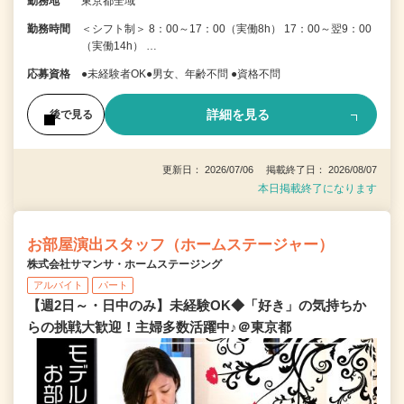
勤務地
東京都全域
勤務時間
＜シフト制＞ 8：00～17：00（実働8h） 17：00～翌9：00
（実働14h） …
応募資格
●未経験者OK●男女、年齢不問 ●資格不問
詳細を見る
後で見る
更新日： 2026/07/06 掲載終了日： 2026/08/07
本日掲載終了になります
お部屋演出スタッフ（ホームステージャー）
株式会社サマンサ・ホームステージング
アルバイト
パート
【週2日～・日中のみ】未経験OK◆「好き」の気持ちか
らの挑戦大歓迎！主婦多数活躍中♪＠東京都