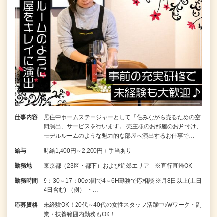
仕事内容
居住中ホームステージャーとして「住みながら売るための空
間演出」サービスを行います。 売主様のお部屋のお片付け、
モデルルームのような魅力的な部屋へ演出するお仕事で…
給与
時給1,400円～2,200円＋手当あり
勤務地
東京都（23区・都下）および近郊エリア ※直行直帰OK
勤務時間
9：30～17：00の間で4～6H勤務で応相談 ※月8日以上(土日
4日含む) （例） ・…
応募資格
未経験OK！20代～40代の女性スタッフ活躍中♪Wワーク・副
業・扶養範囲内勤務もOK！