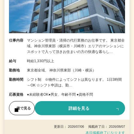
仕事内容
マンション管理員・清掃の代行業務のお仕事です。 東京都全
域、神奈川県東部（横浜市・川崎市）エリアのマンションに
スポットで入って頂きお住まいの方の快適な暮らし…
給与
時給1,330円以上
勤務地
東京都全域、 神奈川県東部（川崎・横浜）
勤務時間
シフト制 ※物件によってシフトは異なります。 1日3時間
～OK ☆シフト申請は、勤…
応募資格
●未経験者OK●男女、年齢不問 ●資格不問
詳細を見る
後で見る
更新日： 2026/07/06 掲載終了日： 2026/08/07
本日掲載終了になります