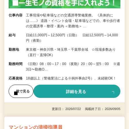
仕事内容
工事現場や駐車場などの交通誘導警備業務。 《具体的に
は……》 道路・イベント会場・駐車場などでの、車や歩行者
の交通誘導・整理・案内 ＜勤務地＞ …
給与
日給11,000円～12,500円（日勤） 日給12,500円～14,000
円（夜勤）
勤務地
東京都・神奈川県・埼玉県・千葉県全域 ☆現場多数あり
（直行・直帰OK）
勤務時間
《日勤》08：00～17：00 《夜勤》20：00～翌5：00 ※週
3日〜勤務O…
応募資格
18歳以上（警備業法による※例外事由2号）、未経験OK！
詳細を見る
後で見る
更新日： 2026/07/22 掲載終了日： 2026/09/05
マンションの清掃指導員