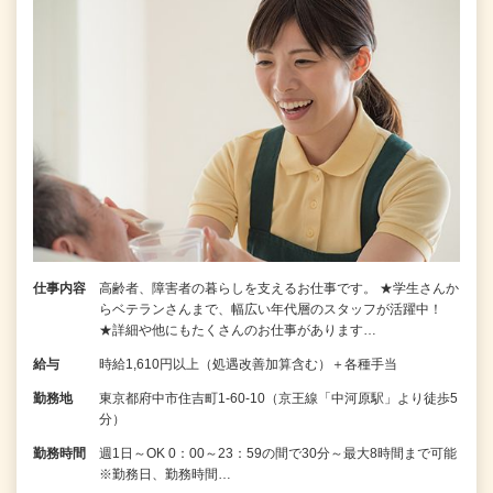
仕事内容
高齢者、障害者の暮らしを支えるお仕事です。 ★学生さんか
らベテランさんまで、幅広い年代層のスタッフが活躍中！
★詳細や他にもたくさんのお仕事があります…
給与
時給1,610円以上（処遇改善加算含む）＋各種手当
勤務地
東京都府中市住吉町1-60-10（京王線「中河原駅」より徒歩5
分）
勤務時間
週1日～OK 0：00～23：59の間で30分～最大8時間まで可能
※勤務日、勤務時間…