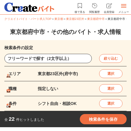
後で見る
閲覧履歴
会員登録
メニュー
クリエイトバイト・パート求人TOP
＞
東京都
＞
東京都23区外
＞
東京都府中市
＞
東京都府中市・そ
東京都府中市・その他のバイト・求人情報
検索条件の設定
絞り込む
エリア
東京都23区外(府中市)
選択
職種
指定しない
選択
条件
シフト自由・相談OK
選択
22
検索条件を保存
全
件ヒットしました