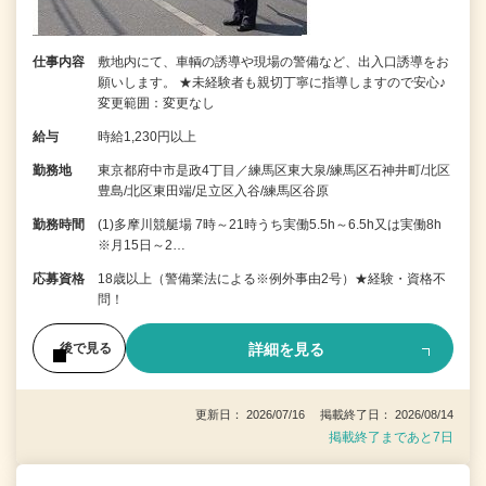
仕事内容
敷地内にて、車輌の誘導や現場の警備など、出入口誘導をお
願いします。 ★未経験者も親切丁寧に指導しますので安心♪
変更範囲：変更なし
給与
時給1,230円以上
勤務地
東京都府中市是政4丁目／練馬区東大泉/練馬区石神井町/北区
豊島/北区東田端/足立区入谷/練馬区谷原
勤務時間
(1)多摩川競艇場 7時～21時うち実働5.5h～6.5h又は実働8h
※月15日～2…
応募資格
18歳以上（警備業法による※例外事由2号）★経験・資格不
問！
詳細を見る
後で見る
更新日： 2026/07/16 掲載終了日： 2026/08/14
掲載終了まであと7日