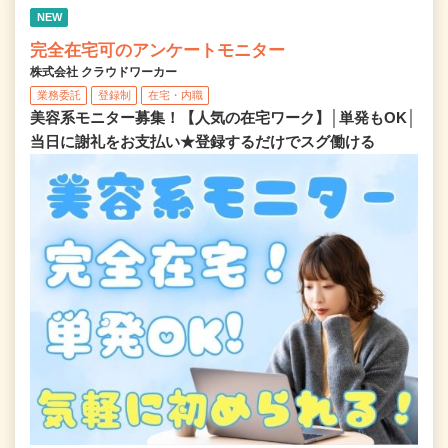
NEW
完全在宅可のアンケートモニター
株式会社 クラウドワーカー
業務委託
登録制
在宅・内職
美容系モニター募集！【人気の在宅ワーク】│単発もOK│
当日に謝礼をお支払い★登録するだけでスグ働ける