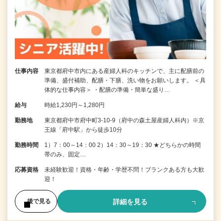
仕事内容
東京都府中市内にある産婦人科のキッチンで、主に配膳前の
準備、盛付補助、配膳・下膳、洗い物をお願いします。 ＜具
体的な仕事内容＞ ・配膳の準備・簡単な盛り…
給与
時給1,230円～1,280円
勤務地
東京都府中市府中町3-10-9（府中の森土屋産婦人科内）※京
王線「府中駅」から徒歩10分
勤務時間
1）7：00～14：00 2）14：30～19：30 ★どちらかの時間
帯のみ、固定…
応募資格
未経験歓迎！資格・年齢・学歴不問！ブランクある方も大歓
迎！
詳細を見る
後で見る