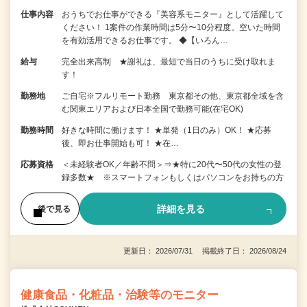
仕事内容
おうちでお仕事ができる『美容系モニター』として活躍して
ください！ 1案件の作業時間は5分〜10分程度。空いた時間
を有効活用できるお仕事です。 ◆【いろん…
給与
完全出来高制 ★謝礼は、最短で当日のうちに受け取れま
す！
勤務地
ご自宅※フルリモート勤務 東京都その他、東京都全域を含
む関東エリアおよび日本全国で勤務可能(在宅OK)
勤務時間
好きな時間に働けます！ ★単発（1日のみ）OK！ ★応募
後、即お仕事開始も可！ ★在…
応募資格
＜未経験者OK／年齢不問＞⇒★特に20代〜50代の女性の登
録多数★ ※スマートフォンもしくはパソコンをお持ちの方
詳細を見る
後で見る
更新日： 2026/07/31 掲載終了日： 2026/08/24
健康食品・化粧品・治験等のモニター