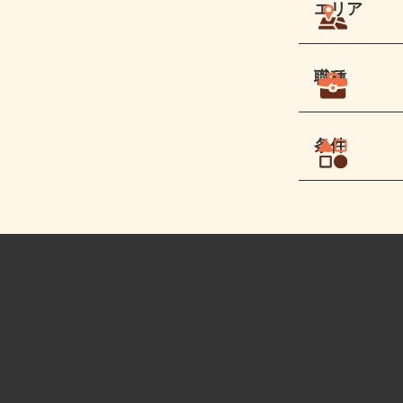
エリア
職種
条件