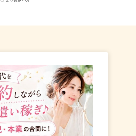
田区大森東5-18-2（京急線
東京都北区赤羽南1-8-7（「赤羽駅」
駅」より徒歩13分...
南改札東口より徒歩1分）