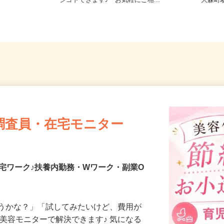
7（「赤羽駅」
東京都23区内等【ご希望の地域でオ
東京都大
）
シゴトできます♪ お気軽にご相...
「大森町
調査員・在宅モニター
宅ワーク♪扶養内勤務・Wワーク・副業O
合うかな？」「試してみたいけど、費用が