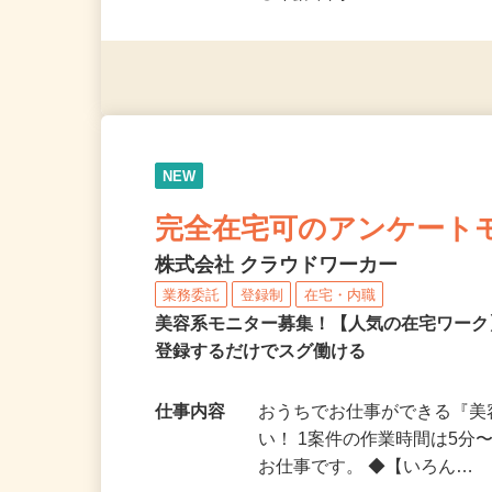
◎未経験者大歓迎！ ◎20代
◎年齢不問
NEW
完全在宅可のアンケート
株式会社 クラウドワーカー
業務委託
登録制
在宅・内職
美容系モニター募集！【人気の在宅ワーク
登録するだけでスグ働ける
仕事内容
おうちでお仕事ができる『