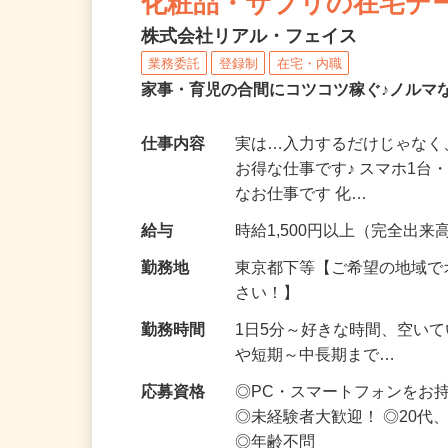
化粧品・サプリの在宅デ
株式会社リアル・フェイス
業務委託
登録制
在宅・内職
家事・育児の合間にコツコツ稼ぐ♪ノルマ
仕事内容
実は…入力するだけじゃなく
お得な仕事です♪ スマホ1台
なお仕事です 化…
給与
時給1,500円以上（完全出来高
勤務地
東京都下等【ご希望の地域で
さい！】
勤務時間
1日5分～好きな時間、空い
や短期～中長期まで…
応募資格
◎PC・スマートフォンをお