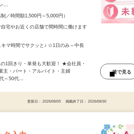
、美容モニターで解決できます♪ 気になる
メン…
制／時間額1,500円～5,000円）
ご自宅やお近くの店舗で間時間に働けます
スキマ時間でサクッと♪ ☆1日のみ～中長
みの1回きり・単発も大歓迎！ ★会社員・
事業主・パート・アルバイト・主婦
後で見
代～50代…
更新日： 2026/08/05 掲載終了日： 2026/08/30