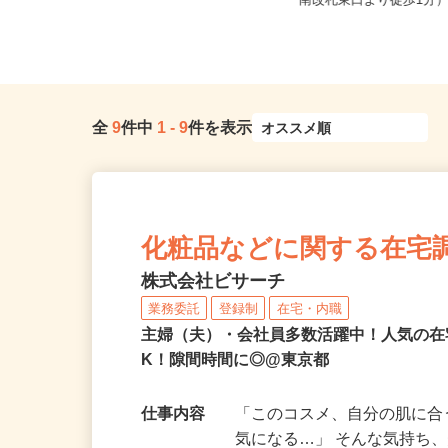
東京都大田区大森東5-18-2（京急線
東京都北区赤羽南1-8-
「大森町駅」より徒歩13分...
南改札東口より徒歩1分
全
9
件中
1
-
9
件を表示
化粧品などに関する在宅
株式会社ビサーチ
業務委託
登録制
在宅・内職
主婦（夫）・会社員多数活躍中！人気の在
K！隙間時間に◎@東京都
仕事内容
「このコスメ、自分の肌に