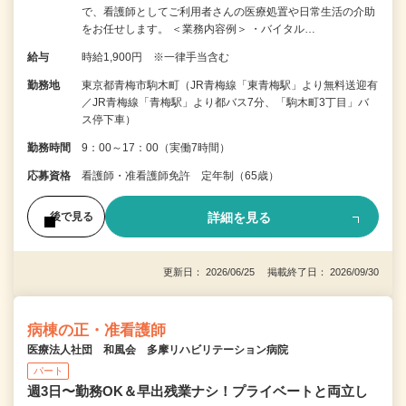
で、看護師としてご利用者さんの医療処置や日常生活の介助
をお任せします。 ＜業務内容例＞ ・バイタル…
給与
時給1,900円 ※一律手当含む
勤務地
東京都青梅市駒木町（JR青梅線「東青梅駅」より無料送迎有
／JR青梅線「青梅駅」より都バス7分、「駒木町3丁目」バ
ス停下車）
勤務時間
9：00～17：00（実働7時間）
応募資格
看護師・准看護師免許 定年制（65歳）
詳細を見る
後で見る
更新日： 2026/06/25 掲載終了日： 2026/09/30
病棟の正・准看護師
医療法人社団 和風会 多摩リハビリテーション病院
パート
週3日〜勤務OK＆早出残業ナシ！プライベートと両立し