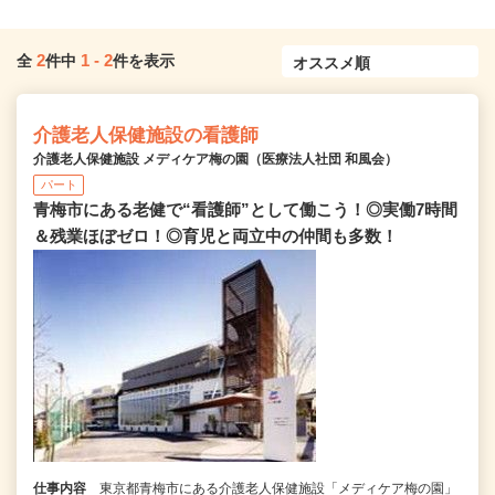
2
1
-
2
全
件中
件を表示
介護老人保健施設の看護師
介護老人保健施設 メディケア梅の園（医療法人社団 和風会）
パート
青梅市にある老健で“看護師”として働こう！◎実働7時間
＆残業ほぼゼロ！◎育児と両立中の仲間も多数！
仕事内容
東京都青梅市にある介護老人保健施設「メディケア梅の園」