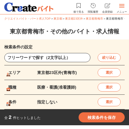
後で見る
閲覧履歴
会員登録
メニュー
クリエイトバイト・パート求人TOP
＞
東京都
＞
東京都23区外
＞
東京都青梅市
＞
東京都青梅市・そ
東京都青梅市・その他のバイト・求人情報
検索条件の設定
絞り込む
エリア
東京都23区外(青梅市)
選択
職種
医療・看護(准看護師)
選択
条件
指定しない
選択
2
検索条件を保存
全
件ヒットしました