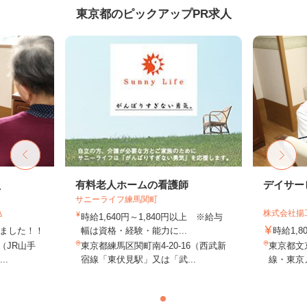
東京都のピックアップPR求人
員
有料老人ホームの看護師
デイサー
サニーライフ練馬関町
込
株式会社揚
時給1,640円～1,840円以上 ※給与
しました！！
幅は資格・経験・能力に...
時給1,
8（JR山手
東京都練馬区関町南4-20-16（西武新
東京都文京
..
宿線「東伏見駅」又は「武...
線・東京