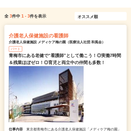
3
1
-
3
全
件中
件を表示
介護老人保健施設の看護師
介護老人保健施設 メディケア梅の園（医療法人社団 和風会）
パート
青梅市にある老健で“看護師”として働こう！◎実働7時間
＆残業ほぼゼロ！◎育児と両立中の仲間も多数！
仕事内容
東京都青梅市にある介護老人保健施設「メディケア梅の園」