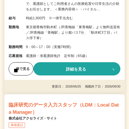
で、看護師としてご利用者さんの医療処置や日常生活の介助
をお任せします。 ＜業務内容例＞ ・バイタル…
給与
時給1,900円 ※一律手当含む
勤務地
東京都青梅市駒木町（JR青梅線「東青梅駅」より無料送迎有
／JR青梅線「青梅駅」より都バス7分、「駒木町3丁目」バ
ス停下車）
勤務時間
9：00～17：00（実働7時間）
応募資格
看護師・准看護師免許 定年制（65歳）
詳細を見る
後で見る
更新日： 2026/06/25 掲載終了日： 2026/09/30
臨床研究のデータ入力スタッフ（LDM：Local Dat
a Manager）
株式会社アクセライズ・サイト
業務委託