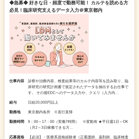
◆急募◆ 好きな日・頻度で勤務可能！ カルテを読める方
必見！臨床研究支えるデータ入力＠東京都内
仕事内容
診察や治療内容、検査結果等のカルテ内容等を読み取り、臨
床研究の研究計画書で規定されたデータを抽出するお仕事で
す。 その後EDCへのデータ入力や、クエリ（入力内…
給与
日給20,000円以上
勤務地
東京都内各所 ※直行直帰
勤務時間
9：00～17：00（実働7時間） ※変動有 ★平日週1日～OK
（月2～3日稼働できる方…
応募資格
【必須】・医療系資格経験者（正看護師、薬剤師、臨床検査