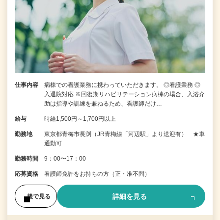
仕事内容
病棟での看護業務に携わっていただきます。 ◎看護業務 ◎
入退院対応 ※回復期リハビリテーション病棟の場合、入浴介
助は指導や訓練を兼ねるため、看護師だけ…
給与
時給1,500円～1,700円以上
勤務地
東京都青梅市長渕（JR青梅線「河辺駅」より送迎有） ★車
通勤可
勤務時間
9：00〜17：00
応募資格
看護師免許をお持ちの方（正・准不問）
詳細を見る
後で見る