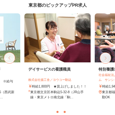
東京都のピックアップPR求人
師
デイサービスの看護職員
特別養護
社会福祉法
株式会社揚工舎／ヨウコー駒込
ム サンシ
以上 ※給与
時給1,800円 ★賃上げしました！！
時給1,9
16（西武新
東京都文京区本駒込5-32-8（JR山手
東京都福
..
線・東京メトロ南北線「駒...
勤OK