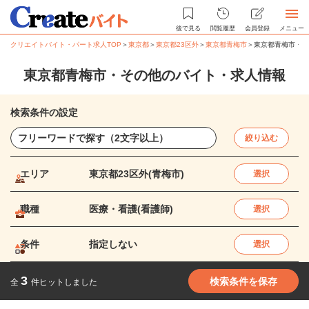
後で見る
閲覧履歴
会員登録
メニュー
クリエイトバイト・パート求人TOP
＞
東京都
＞
東京都23区外
＞
東京都青梅市
＞
東京都青梅市・そ
東京都青梅市・その他のバイト・求人情報
検索条件の設定
絞り込む
エリア
東京都23区外(青梅市)
選択
職種
医療・看護(看護師)
選択
条件
指定しない
選択
3
検索条件を保存
全
件ヒットしました