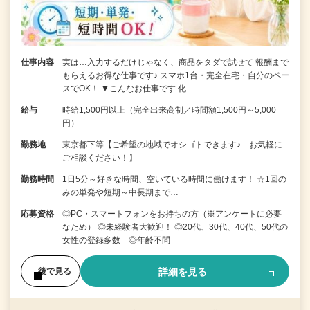
仕事内容
実は…入力するだけじゃなく、商品をタダで試せて 報酬まで
もらえるお得な仕事です♪ スマホ1台・完全在宅・自分のペー
スでOK！ ▼こんなお仕事です 化…
給与
時給1,500円以上（完全出来高制／時間額1,500円～5,000
円）
勤務地
東京都下等【ご希望の地域でオシゴトできます♪ お気軽に
ご相談ください！】
勤務時間
1日5分～好きな時間、空いている時間に働けます！ ☆1回の
みの単発や短期～中長期まで…
応募資格
◎PC・スマートフォンをお持ちの方（※アンケートに必要
なため） ◎未経験者大歓迎！ ◎20代、30代、40代、50代の
女性の登録多数 ◎年齢不問
詳細を見る
後で見る