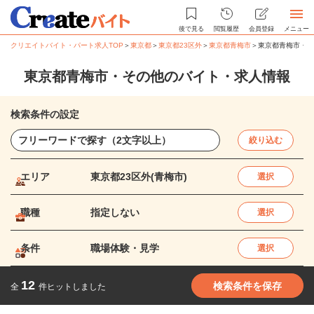
後で見る
閲覧履歴
会員登録
メニュー
クリエイトバイト・パート求人TOP
＞
東京都
＞
東京都23区外
＞
東京都青梅市
＞
東京都青梅市・そ
東京都青梅市・その他のバイト・求人情報
検索条件の設定
絞り込む
エリア
東京都23区外(青梅市)
選択
職種
指定しない
選択
条件
職場体験・見学
選択
12
検索条件を保存
全
件ヒットしました