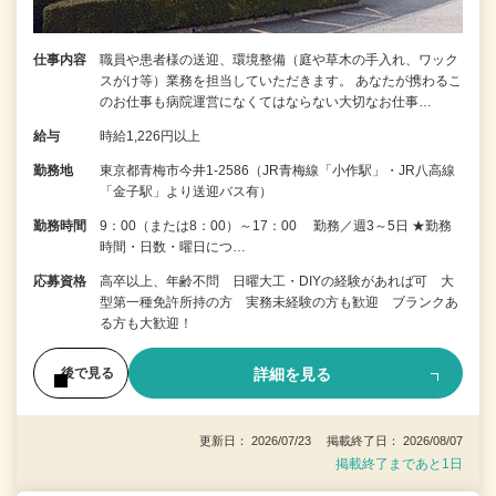
仕事内容
職員や患者様の送迎、環境整備（庭や草木の手入れ、ワック
スがけ等）業務を担当していただきます。 あなたが携わるこ
のお仕事も病院運営になくてはならない大切なお仕事…
給与
時給1,226円以上
勤務地
東京都青梅市今井1-2586（JR青梅線「小作駅」・JR八高線
「金子駅」より送迎バス有）
勤務時間
9：00（または8：00）～17：00 勤務／週3～5日 ★勤務
時間・日数・曜日につ…
応募資格
高卒以上、年齢不問 日曜大工・DIYの経験があれば可 大
型第一種免許所持の方 実務未経験の方も歓迎 ブランクあ
る方も大歓迎！
詳細を見る
後で見る
更新日： 2026/07/23 掲載終了日： 2026/08/07
掲載終了まであと1日