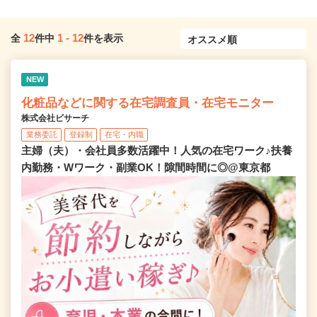
12
1
-
12
全
件中
件を表示
NEW
化粧品などに関する在宅調査員・在宅モニター
株式会社ビサーチ
業務委託
登録制
在宅・内職
主婦（夫）・会社員多数活躍中！人気の在宅ワーク♪扶養
内勤務・Wワーク・副業OK！隙間時間に◎@東京都