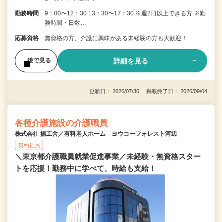
勤務時間
9：00〜12：30 13：30〜17：30 ※週2日以上できる方 ※勤
務時間・日数…
応募資格
無資格の方、介護に興味がある未経験の方も大歓迎！
詳細を見る
後で見る
更新日： 2026/07/30 掲載終了日： 2026/09/04
各種介護施設の介護職員
株式会社 揚工舎／有料老人ホーム ヨウコーフォレスト河辺
契約社員
＼東京都介護職員就業促進事業／未経験・無資格スター
トを応援！勤務中に学べて、時給も支給！