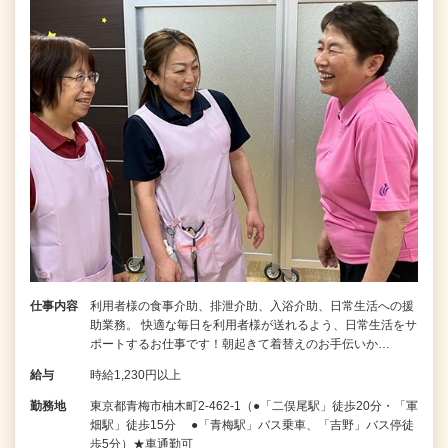
仕事内容
利用者様の食事介助、排泄介助、入浴介助、日常生活への援
助業務。 快適な毎日を利用者様が送れるよう、日常生活をサ
ポートするお仕事です！朝起きて着替えのお手伝いか…
給与
時給1,230円以上
勤務地
東京都青梅市柚木町2-462-1（●「二俣尾駅」徒歩20分・「軍
畑駅」徒歩15分 ●「青梅駅」バス乗車、「吉野」バス停徒
歩5分）★車通勤可