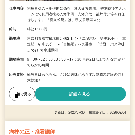
仕事内容
利用者様の入浴援助に係る一連の介護業務。 特別養護老人ホ
ームにて利用者様の入浴準備、入浴介助、後片付け等をお任
せします。 『喜久松苑』は、秩父多摩国立公…
給与
時給1,500円
勤務地
東京都青梅市柚木町2-462-1（●「二俣尾駅」徒歩20分・「軍
畑駅」徒歩15分 ●「青梅駅」バス乗車、「吉野」バス停徒
歩5分）★車通勤可
勤務時間
9：00〜12：30 13：30〜17：30 ※週2日以上できる方 ※ど
ちらかの時間…
応募資格
経験者はもちろん、介護に興味がある施設勤務未経験の方も
大歓迎！
詳細を見る
後で見る
更新日： 2026/07/30 掲載終了日： 2026/09/04
病棟の正・准看護師