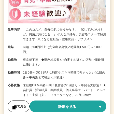
仕事内容
「このコスメ、自分の肌に合うかな？」「試してみたいけ
ど、費用が気になる…」 そんな気持ち、美容モニターで解決
できます♪ 気になる化粧品・健康食品・サプリメン…
給与
時給1,500円以上（完全出来高制／時間額1,500円～5,000
円）
勤務地
東京都下等 ◆勤務地多数♪ご自宅やお近くの店舗で間時間
に働けます♪
勤務時間
1日5分～OK！好きな時間やスキマ時間でサクッと♪ ☆1日の
み～中長期まで幅広く大歓迎♪…
応募資格
未経験OK＆年齢不問！夏休みの1回きり・単発も大歓迎！ ★
会社員・派遣社員・契約社員・個人事業主・パート・アルバ
イト・主婦（夫）・フリーターなど、20代～50代…
詳細を見る
後で見る