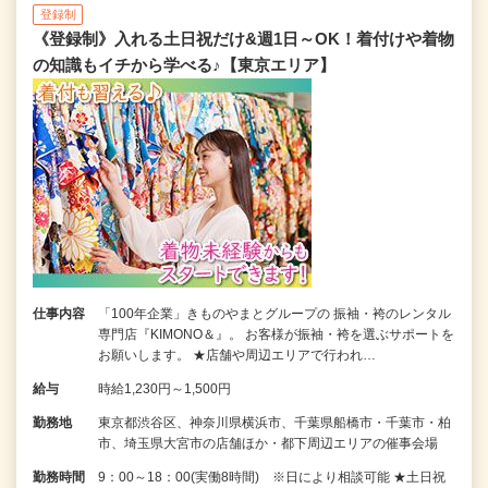
登録制
《登録制》入れる土日祝だけ&週1日～OK！着付けや着物
の知識もイチから学べる♪【東京エリア】
仕事内容
「100年企業」きものやまとグループの 振袖・袴のレンタル
専門店『KIMONO＆』。 お客様が振袖・袴を選ぶサポートを
お願いします。 ★店舗や周辺エリアで行われ…
給与
時給1,230円～1,500円
勤務地
東京都渋谷区、神奈川県横浜市、千葉県船橋市・千葉市・柏
市、埼玉県大宮市の店舗ほか・都下周辺エリアの催事会場
勤務時間
9：00～18：00(実働8時間) ※日により相談可能 ★土日祝