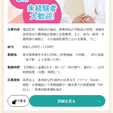
仕事内容
電話応対、病院内の備品、事務用品の手配及び管理。保険外
請求部分の費用集計業務と伝票整理。また、給与・経理・労
務関係の補助と、その他病院運営にかかる業務。 ◎ご…
給与
時給1,226円～1,250円
勤務地
東京都青梅市今井1-2586（JR青梅線「小作駅」・JR八高線
「金子駅」より送迎バス有）
勤務時間
【月曜日～金曜日】9：00～17：00の間で、週4日～、1日5
時間程度 （日数・時間につ…
応募資格
高卒以上、基本的なPC操作が出来る方（ワード・Excel）、
病院・介護施設にて実務経験や一般企業での就業経験（5年
以上）、普通自動車運転免許
詳細を見る
後で見る