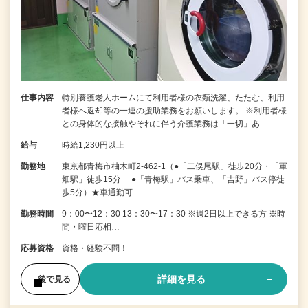
仕事内容
特別養護老人ホームにて利用者様の衣類洗濯、たたむ、利用
者様へ返却等の一連の援助業務をお願いします。 ※利用者様
との身体的な接触やそれに伴う介護業務は「一切」あ…
給与
時給1,230円以上
勤務地
東京都青梅市柚木町2-462-1（●「二俣尾駅」徒歩20分・「軍
畑駅」徒歩15分 ●「青梅駅」バス乗車、「吉野」バス停徒
歩5分）★車通勤可
勤務時間
9：00〜12：30 13：30〜17：30 ※週2日以上できる方 ※時
間・曜日応相…
応募資格
資格・経験不問！
詳細を見る
後で見る