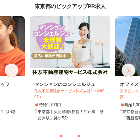
東京都のピックアップPR求人
タッフ
マンションのコンシェルジュ
オフィス
住友不動産建物サービス株式会社/hcp260
東京ビジネ
07a
部
時給1,700円
時給1,3
-1（JR各
東京都中央区晴海/都営大江戸線「勝
東京都新
..
どき駅」徒歩5分
「西新宿駅