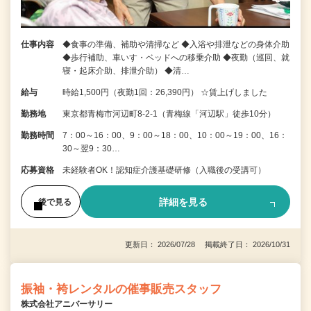
仕事内容
◆食事の準備、補助や清掃など ◆入浴や排泄などの身体介助
◆歩行補助、車いす・ベッドへの移乗介助 ◆夜勤（巡回、就
寝・起床介助、排泄介助） ◆清…
給与
時給1,500円（夜勤1回：26,390円） ☆賃上げしました
勤務地
東京都青梅市河辺町8‐2‐1（青梅線「河辺駅」徒歩10分）
勤務時間
7：00～16：00、9：00～18：00、10：00～19：00、16：
30～翌9：30…
応募資格
未経験者OK！認知症介護基礎研修（入職後の受講可）
詳細を見る
後で見る
更新日： 2026/07/28 掲載終了日： 2026/10/31
振袖・袴レンタルの催事販売スタッフ
株式会社アニバーサリー