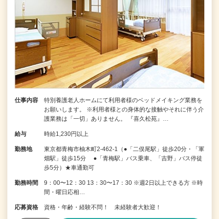
仕事内容
特別養護老人ホームにて利用者様のベッドメイキング業務を
お願いします。 ※利用者様との身体的な接触やそれに伴う介
護業務は「一切」ありません。 『喜久松苑』…
給与
時給1,230円以上
勤務地
東京都青梅市柚木町2-462-1（●「二俣尾駅」徒歩20分・「軍
畑駅」徒歩15分 ●「青梅駅」バス乗車、「吉野」バス停徒
歩5分）★車通勤可
勤務時間
9：00〜12：30 13：30〜17：30 ※週2日以上できる方 ※時
間・曜日応相…
応募資格
資格・年齢・経験不問！ 未経験者大歓迎！