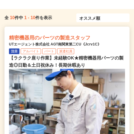
10
1
-
10
全
件中
件を表示
精密機器用のパーツの製造スタッフ
UTエージェント株式会社 AGT南関東第二CU《Jcrv1C》
注目
アルバイト
パート
派遣社員
【ラクラク座り作業】未経験OK★精密機器用パーツの製
造◎日勤＆土日祝休み！長期休暇あり