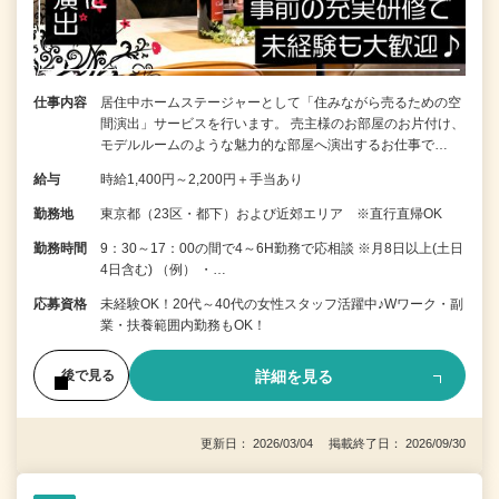
仕事内容
居住中ホームステージャーとして「住みながら売るための空
間演出」サービスを行います。 売主様のお部屋のお片付け、
モデルルームのような魅力的な部屋へ演出するお仕事で…
給与
時給1,400円～2,200円＋手当あり
勤務地
東京都（23区・都下）および近郊エリア ※直行直帰OK
勤務時間
9：30～17：00の間で4～6H勤務で応相談 ※月8日以上(土日
4日含む) （例） ・…
応募資格
未経験OK！20代～40代の女性スタッフ活躍中♪Wワーク・副
業・扶養範囲内勤務もOK！
詳細を見る
後で見る
更新日： 2026/03/04 掲載終了日： 2026/09/30