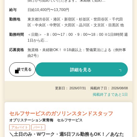
掛けから始めていただきます。 未経験で始め…
給与
日給10,400円〜13,700円
勤務地
東京都渋谷区・港区・新宿区・杉並区・世田谷区・千代田
区・中央区・中野区・大田区・品川区・文京区・目黒区 他
勤務時間
＜日勤＞ ・8：00〜17：00 ・9：00〜18：00 ※1日8時間 週
1日から応…
応募資格
無資格・未経験OK！ ※18歳以上：警備業法による（例外事
由2号）
詳細を見る
後で見る
更新日： 2026/07/31 掲載終了日： 2026/08/08
掲載終了まであと1日
セルフサービスのガソリンスタンドスタッフ
オブリステーション東青梅 セルフサービス
アルバイト
パート
＼土日のみ・Wワーク・週5日フル勤務もOK！／あなた