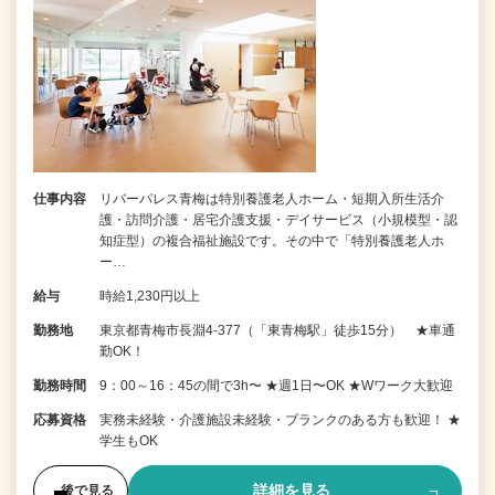
仕事内容
リバーパレス青梅は特別養護老人ホーム・短期入所生活介
護・訪問介護・居宅介護支援・デイサービス（小規模型・認
知症型）の複合福祉施設です。その中で「特別養護老人ホ
ー…
給与
時給1,230円以上
勤務地
東京都青梅市長淵4-377（「東青梅駅」徒歩15分） ★車通
勤OK！
勤務時間
9：00～16：45の間で3h〜 ★週1日〜OK ★Wワーク大歓迎
応募資格
実務未経験・介護施設未経験・ブランクのある方も歓迎！ ★
学生もOK
詳細を見る
後で見る