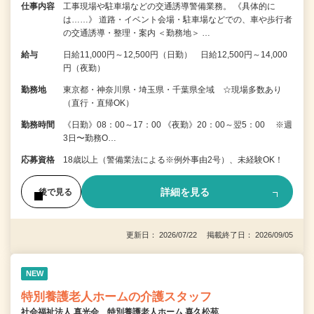
仕事内容
工事現場や駐車場などの交通誘導警備業務。 《具体的に
は……》 道路・イベント会場・駐車場などでの、車や歩行者
の交通誘導・整理・案内 ＜勤務地＞ …
給与
日給11,000円～12,500円（日勤） 日給12,500円～14,000
円（夜勤）
勤務地
東京都・神奈川県・埼玉県・千葉県全域 ☆現場多数あり
（直行・直帰OK）
勤務時間
《日勤》08：00～17：00 《夜勤》20：00～翌5：00 ※週
3日〜勤務O…
応募資格
18歳以上（警備業法による※例外事由2号）、未経験OK！
詳細を見る
後で見る
更新日： 2026/07/22 掲載終了日： 2026/09/05
NEW
特別養護老人ホームの介護スタッフ
社会福祉法人 真光会 特別養護老人ホーム 喜久松苑