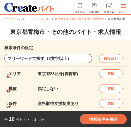
後で見る
閲覧履歴
会員登録
メニュー
クリエイトバイト・パート求人TOP
＞
東京都
＞
東京都23区外
＞
東京都青梅市
＞
東京都青梅市・そ
東京都青梅市・その他のバイト・求人情報
検索条件の設定
絞り込む
エリア
東京都23区外(青梅市)
選択
職種
指定しない
選択
条件
資格取得支援制度あり
選択
10
検索条件を保存
全
件ヒットしました