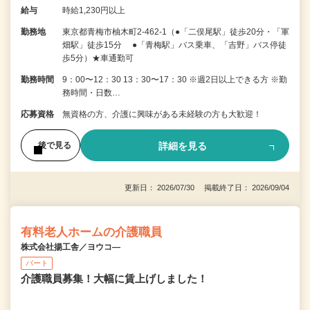
給与
時給1,230円以上
勤務地
東京都青梅市柚木町2-462-1（●「二俣尾駅」徒歩20分・「軍
畑駅」徒歩15分 ●「青梅駅」バス乗車、「吉野」バス停徒
歩5分）★車通勤可
勤務時間
9：00〜12：30 13：30〜17：30 ※週2日以上できる方 ※勤
務時間・日数…
応募資格
無資格の方、介護に興味がある未経験の方も大歓迎！
詳細を見る
後で見る
更新日： 2026/07/30 掲載終了日： 2026/09/04
有料老人ホームの介護職員
株式会社揚工舎／ヨウコ―
パート
介護職員募集！大幅に賃上げしました！