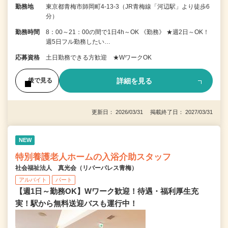
勤務地
東京都青梅市師岡町4-13-3（JR青梅線「河辺駅」より徒歩6
分）
勤務時間
8：00～21：00の間で1日4h～OK 《勤務》 ★週2日～OK！
週5日フル勤務したい…
応募資格
土日勤務できる方歓迎 ★WワークOK
詳細を見る
後で見る
更新日： 2026/03/31 掲載終了日： 2027/03/31
NEW
特別養護老人ホームの入浴介助スタッフ
社会福祉法人 真光会（リバーパレス青梅）
アルバイト
パート
【週1日～勤務OK】Wワーク歓迎！待遇・福利厚生充
実！駅から無料送迎バスも運行中！