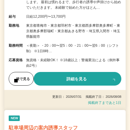
します。 最初は慣れるまで、歩行者の誘導や声掛けから始め
ていただきます。 未経験で始めた方がほとん…
給与
日給12,200円〜13,700円
勤務地
東京都青梅市・東京都羽村市・東京都西多摩郡奥多摩町・東
京都奥多摩郡瑞町・東京都あきる野市・埼玉県入間市・埼玉
県飯能市
勤務時間
＜夜勤＞ ・20：00〜翌5：00 ・21：00〜翌6：00（シフト
制） ※1日8時…
応募資格
無資格・未経験OK！ ※18歳以上：警備業法による（例外事
由2号）
詳細を見る
後で見る
更新日： 2026/07/31 掲載終了日： 2026/08/08
掲載終了まであと1日
NEW
駐車場周辺の案内誘導スタッフ