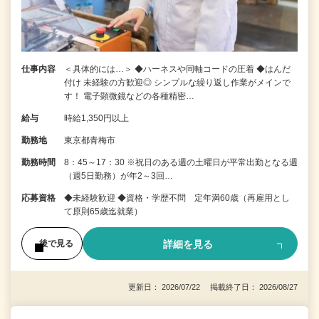
仕事内容
＜具体的には…＞ ◆ハーネスや同軸コードの圧着 ◆はんだ
付け 未経験の方歓迎◎ シンプルな繰り返し作業がメインで
す！ 電子顕微鏡などの各種精密…
給与
時給1,350円以上
勤務地
東京都青梅市
勤務時間
8：45～17：30 ※祝日のある週の土曜日が平常出勤となる週
（週5日勤務）が年2～3回…
応募資格
◆未経験歓迎 ◆資格・学歴不問 定年満60歳（再雇用とし
て原則65歳迄就業）
詳細を見る
後で見る
更新日： 2026/07/22 掲載終了日： 2026/08/27