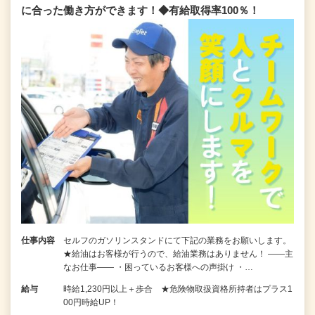
に合った働き方ができます！◆有給取得率100％！
仕事内容
セルフのガソリンスタンドにて下記の業務をお願いします。
★給油はお客様が行うので、給油業務はありません！ ――主
なお仕事―― ・困っているお客様への声掛け ・…
給与
時給1,230円以上＋歩合 ★危険物取扱資格所持者はプラス1
00円時給UP！