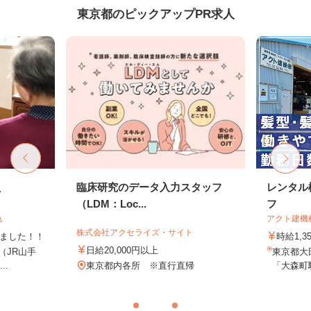
東京都のピックアップPR求人
員
臨床研究のデータ入力スタッフ
レンタル
（LDM：Loc...
フ
込
アクト建機
株式会社アクセライズ・サイト
しました！！
時給1,
日給20,000円以上
8（JR山手
東京都大田
..
東京都内各所 ※直行直帰
「大森町駅