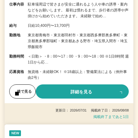
仕事内容
駐車場周辺で皆さまが安全に通れるよう人や車の誘導・案内
などをお願いします。 最初は慣れるまで、歩行者の誘導や声
掛けから始めていただきます。 未経験で始め…
給与
日給10,400円〜13,700円
勤務地
東京都青梅市・東京都羽村市・東京都西多摩郡奥多摩町・東
京都奥多摩郡瑞町・東京都あきる野市・埼玉県入間市・埼玉
県飯能市
勤務時間
＜日勤＞ ・8：00〜17：00 ・9：00〜18：00 ※1日8時間 週
1日から応…
応募資格
無資格・未経験OK！ ※18歳以上：警備業法による（例外事
由2号）
詳細を見る
後で見る
更新日： 2026/07/31 掲載終了日： 2026/08/08
掲載終了まであと1日
NEW